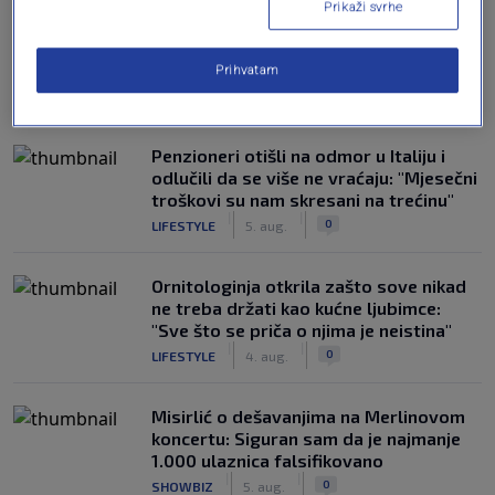
Prikaži svrhe
Prihvatam
NAJČITANIJE
Penzioneri otišli na odmor u Italiju i
odlučili da se više ne vraćaju: "Mjesečni
troškovi su nam skresani na trećinu"
|
|
0
LIFESTYLE
5. aug.
Ornitologinja otkrila zašto sove nikad
ne treba držati kao kućne ljubimce:
"Sve što se priča o njima je neistina"
|
|
0
LIFESTYLE
4. aug.
Misirlić o dešavanjima na Merlinovom
koncertu: Siguran sam da je najmanje
1.000 ulaznica falsifikovano
|
|
0
SHOWBIZ
5. aug.