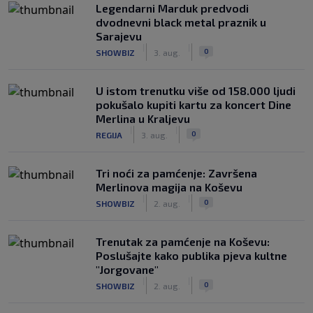
Legendarni Marduk predvodi
dvodnevni black metal praznik u
Sarajevu
|
|
0
SHOWBIZ
3. aug.
U istom trenutku više od 158.000 ljudi
pokušalo kupiti kartu za koncert Dine
Merlina u Kraljevu
|
|
0
REGIJA
3. aug.
Tri noći za pamćenje: Završena
Merlinova magija na Koševu
|
|
0
SHOWBIZ
2. aug.
Trenutak za pamćenje na Koševu:
Poslušajte kako publika pjeva kultne
"Jorgovane"
|
|
0
SHOWBIZ
2. aug.