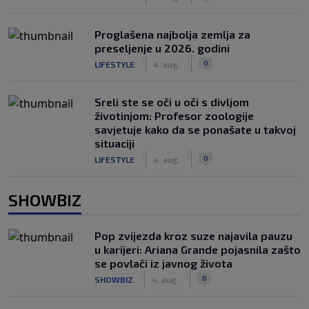
Proglašena najbolja zemlja za
preseljenje u 2026. godini
|
|
0
LIFESTYLE
4. aug.
Sreli ste se oči u oči s divljom
životinjom: Profesor zoologije
savjetuje kako da se ponašate u takvoj
situaciji
|
|
0
LIFESTYLE
4. aug.
SHOWBIZ
Pop zvijezda kroz suze najavila pauzu
u karijeri: Ariana Grande pojasnila zašto
se povlači iz javnog života
|
|
0
SHOWBIZ
4. aug.