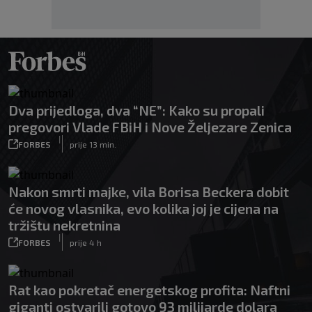
Dva prijedloga, dva “NE”: Kako su propali
pregovori Vlade FBiH i Nove Željezare Zenica
|
FORBES
prije 13 min.
Nakon smrti majke, vila Borisa Beckera dobit
će novog vlasnika, evo kolika joj je cijena na
tržištu nekretnina
|
FORBES
prije 4 h
Rat kao pokretač energetskog profita: Naftni
giganti ostvarili gotovo 93 milijarde dolara