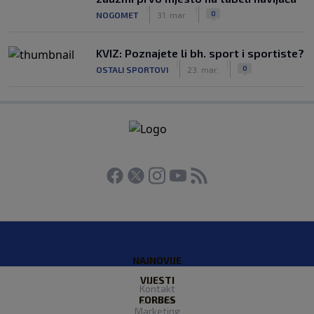
|
|
0
NOGOMET
31. mar.
KVIZ: Poznajete li bh. sport i sportiste?
|
|
0
OSTALI SPORTOVI
23. mar.
NAJNOVIJE
VIJESTI
Kontakt
FORBES
O nama
Marketing