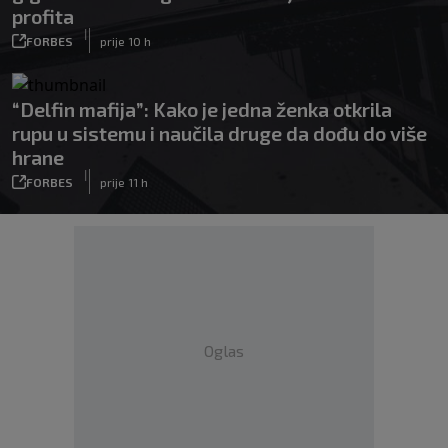
profita
|
FORBES
prije 10 h
“Delfin mafija”: Kako je jedna ženka otkrila
rupu u sistemu i naučila druge da dođu do više
hrane
|
FORBES
prije 11 h
Oglas