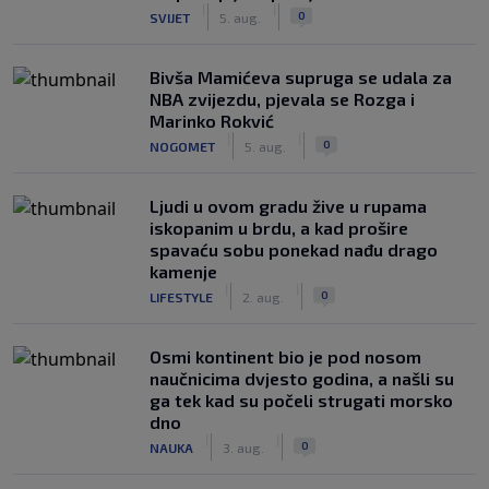
|
|
0
SVIJET
5. aug.
Bivša Mamićeva supruga se udala za
NBA zvijezdu, pjevala se Rozga i
Marinko Rokvić
|
|
0
NOGOMET
5. aug.
Ljudi u ovom gradu žive u rupama
iskopanim u brdu, a kad prošire
spavaću sobu ponekad nađu drago
kamenje
|
|
0
LIFESTYLE
2. aug.
Osmi kontinent bio je pod nosom
naučnicima dvjesto godina, a našli su
ga tek kad su počeli strugati morsko
dno
|
|
0
NAUKA
3. aug.