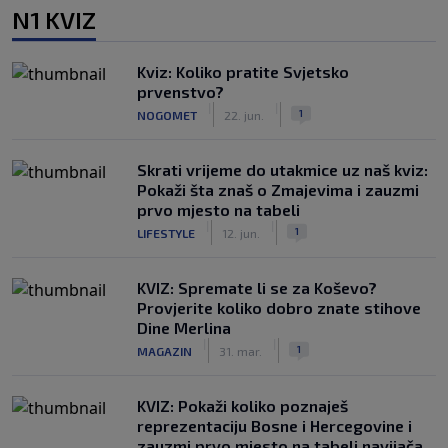
N1 KVIZ
Kviz: Koliko pratite Svjetsko
prvenstvo?
|
|
1
NOGOMET
22. jun.
Skrati vrijeme do utakmice uz naš kviz:
Pokaži šta znaš o Zmajevima i zauzmi
prvo mjesto na tabeli
|
|
1
LIFESTYLE
12. jun.
KVIZ: Spremate li se za Koševo?
Provjerite koliko dobro znate stihove
Dine Merlina
|
|
1
MAGAZIN
31. mar.
KVIZ: Pokaži koliko poznaješ
reprezentaciju Bosne i Hercegovine i
zauzmi prvo mjesto na tabeli navijača