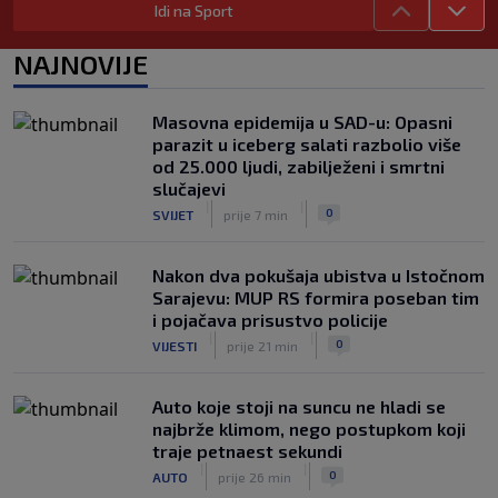
Idi na Sport
legendarni golman u 44. godini života
|
|
0
NOGOMET
5. aug.
NAJNOVIJE
Neymar totalno pogubio živce:
Asistirao za pobjedu, pa ušao u sukob
Masovna epidemija u SAD-u: Opasni
s navijačima (VIDEO)
parazit u iceberg salati razbolio više
|
|
0
NOGOMET
5. aug.
od 25.000 ljudi, zabilježeni i smrtni
slučajevi
|
|
0
SVIJET
prije 7 min
Nakon dva pokušaja ubistva u Istočnom
Sarajevu: MUP RS formira poseban tim
i pojačava prisustvo policije
|
|
0
VIJESTI
prije 21 min
Auto koje stoji na suncu ne hladi se
najbrže klimom, nego postupkom koji
traje petnaest sekundi
|
|
0
AUTO
prije 26 min