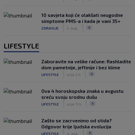
10 savjeta koji će olakšati neugodne
simptome PMS-a i kada je vani 35+
|
|
0
ZDRAVLJE
3. aug.
LIFESTYLE
Zaboravite na velike račune: Rashladite
dom pametnije, jeftinije i bez klime
|
|
0
LIFESTYLE
prije 2 h
Ova 4 horoskopska znaka u avgustu
sreću svoju srodnu dušu
|
|
0
LIFESTYLE
prije 11 h
Zašto se zacrvenimo od stida?
Odgovor krije ljudska evolucija
|
|
0
LIFESTYLE
4. aug.