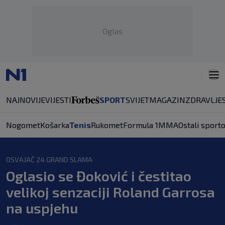
Oglas
NAJNOVIJE
VIJESTI
SPORT
SVIJET
MAGAZIN
ZDRAVLJE
Nogomet
Košarka
Tenis
Rukomet
Formula 1
MMA
Ostali sporto
OSVAJAČ 24 GRAND SLAMA
Oglasio se Đoković i čestitao
velikoj senzaciji Roland Garrosa
na uspjehu