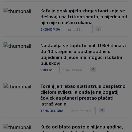
Kafa je poskupjela zbog stvari koje se
dešavaju na tri kontinenta, a nijedna od
njih nije u našim rukama
|
|
0
EKONOMIJA
prije 29 min
Nastavlja se toplotni val: U BiH danas i
do 40 stepeni, a poslijepodne u
pojedinim dijelovima mogući i lokalni
pljuskovi
|
|
0
VRIJEME
prije 30 min
Toranj je trebao slati struju besplatno
cijelom svijetu, a onda je najbogatiji
čovjek na planeti prestao plaćati
istraživanje
|
|
0
TEHNOLOGIJA
prije 35 min
Kuće od blata postoje hiljadu godina,