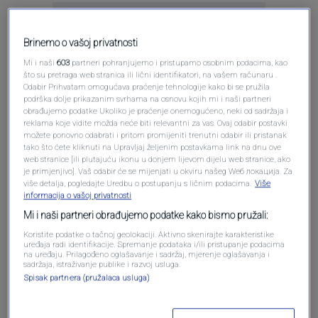
Brinemo o vašoj privatnosti
Mi i naši
603
partneri pohranjujemo i pristupamo osobnim podacima, kao
što su pretraga web stranica ili lični identifikatori, na vašem računaru .
Odabir Prihvatam omogućava praćenje tehnologije kako bi se pružila
Oglas
podrška dolje prikazanim svrhama na osnovu kojih mi i naši partneri
obrađujemo podatke Ukoliko je praćenje onemogućeno, neki od sadržaja i
reklama koje vidite možda neće biti relevantni za vas. Ovaj odabir postavki
možete ponovno odabrati i pritom promijeniti trenutni odabir ili pristanak
tako što ćete kliknuti na Upravljaj željenim postavkama link na dnu ove
web stranice [ili plutajuću ikonu u donjem lijevom dijelu web stranice, ako
je primjenjivo]. Vaš odabir će se mijenjati u okviru našeg Wеб локација. Za
više detalja, pogledajte Uredbu o postupanju s ličnim podacima.
Više
informacija o vašoj privatnosti
Mi i naši partneri obrađujemo podatke kako bismo pružali:
Koristite podatke o tačnoj geolokaciji. Aktivno skenirajte karakteristike
uređaja radi identifikacije. Spremanje podataka i/ili pristupanje podacima
na uređaju. Prilagođeno oglašavanje i sadržaj, mjerenje oglašavanja i
sadržaja, istraživanje publike i razvoj usluga.
Oglas
Spisak partnera (pružalaca usluga)