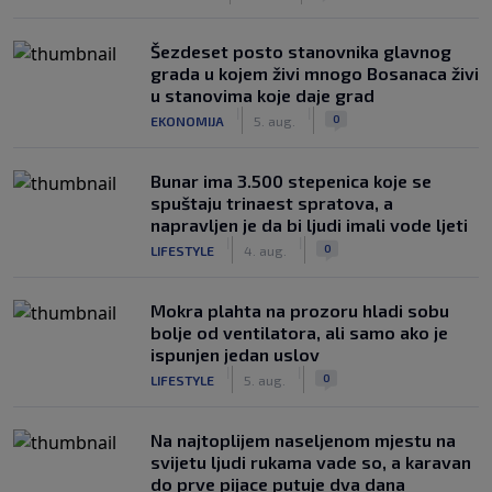
Šezdeset posto stanovnika glavnog
grada u kojem živi mnogo Bosanaca živi
u stanovima koje daje grad
|
|
0
EKONOMIJA
5. aug.
Bunar imа 3.500 stepenica koje se
spuštaju trinaest spratova, a
napravljen je da bi ljudi imali vode ljeti
|
|
0
LIFESTYLE
4. aug.
Mokra plahta na prozoru hladi sobu
bolje od ventilatora, ali samo ako je
ispunjen jedan uslov
|
|
0
LIFESTYLE
5. aug.
Na najtoplijem naseljenom mjestu na
svijetu ljudi rukama vade so, a karavan
do prve pijace putuje dva dana