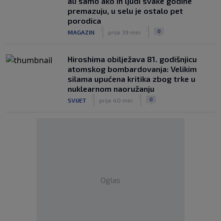
ali samo ako ih ljudi svake godine
premazuju, u selu je ostalo pet
porodica
|
|
0
MAGAZIN
prije 39 min
Hiroshima obilježava 81. godišnjicu
atomskog bombardovanja: Velikim
silama upućena kritika zbog trke u
nuklearnom naoružanju
|
|
0
SVIJET
prije 40 min
Oglas