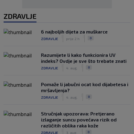
ZDRAVLJE
6 najboljih dijeta za muškarce
|
|
0
ZDRAVLJE
prije 2 h
Razumijete li kako funkcionira UV
indeks? Ovdje je sve što trebate znati
|
|
0
ZDRAVLJE
4. aug.
Pomaže li jabučni ocat kod dijabetesa i
mršavljenja?
|
|
0
ZDRAVLJE
4. aug.
Stručnjak upozorava: Pretjerano
izlaganje suncu povećava rizik od
različitih oblika raka kože
|
|
0
ZDRAVLJE
3. aug.