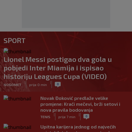
SPORT
Lionel Messi postigao dva gola u
pobjedi Inter Miamija i ispisao
historiju Leagues Cupa (VIDEO)
|
|
0
NOGOMET
prije 0 min
Novak Đoković predlaže velike
promjene: Kraći mečevi, brži setovi i
nova pravila bodovanja
|
|
0
TENIS
prije 7 min
Upitna karijera jednog od najvećih