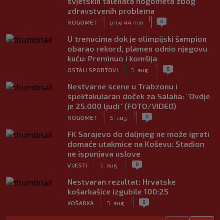
svjetskih talenata nogometa zbog
zdravstvenih problema
|
|
0
NOGOMET
prije 44 min
U trenucima dok je olimpijski šampion
obarao rekord, plamen odnio njegovu
kuću: Preminuo i komšija
|
|
0
OSTALI SPORTOVI
5. aug.
Nestvarne scene u Trabzonu i
spektakularan doček za Salaha: "Ovdje
je 25.000 ljudi" (FOTO/VIDEO)
|
|
0
NOGOMET
5. aug.
FK Sarajevo do daljnjeg ne može igrati
domaće utakmice na Koševu: Stadion
ne ispunjava uslove
|
|
0
VIJESTI
5. aug.
Nestvaran rezultat: Hrvatske
košarkašice izgubile 100:25
|
|
0
KOŠARKA
5. aug.
Poljski fudbal zavijen u crno: Preminuo