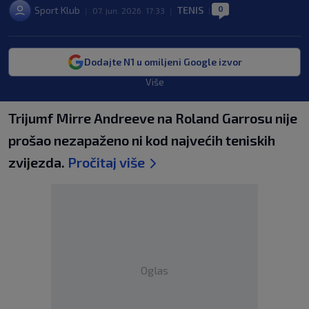
0
Sport Klub
TENIS
|
07. jun. 2026. 17:33
|
|
Dodajte N1 u omiljeni Google izvor
Više
Trijumf Mirre Andreeve na Roland Garrosu nije
prošao nezapaženo ni kod najvećih teniskih
zvijezda.
Pročitaj više
Oglas