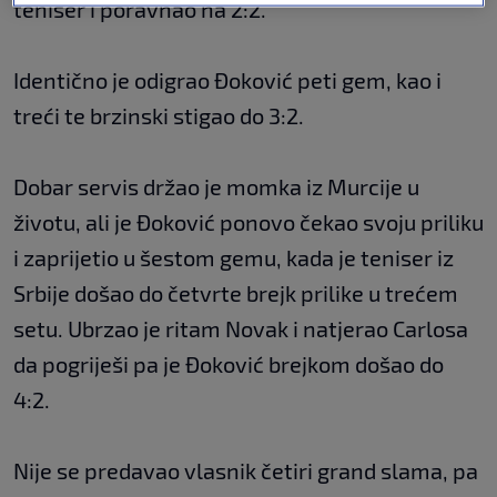
teniser i poravnao na 2:2.
Identično je odigrao Đoković peti gem, kao i
treći te brzinski stigao do 3:2.
Dobar servis držao je momka iz Murcije u
životu, ali je Đoković ponovo čekao svoju priliku
i zaprijetio u šestom gemu, kada je teniser iz
Srbije došao do četvrte brejk prilike u trećem
setu. Ubrzao je ritam Novak i natjerao Carlosa
da pogriješi pa je Đoković brejkom došao do
4:2.
Nije se predavao vlasnik četiri grand slama, pa