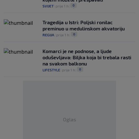
0
SVIJET
|
prije 1 h
|
Tragedija u Istri: Poljski ronilac
preminuo u medulinskom akvatoriju
0
REGIJA
|
prije 1 h
|
Komarci je ne podnose, a ljude
oduševljava: Biljka koja bi trebala rasti
na svakom balkonu
0
LIFESTYLE
|
prije 1 h
|
Oglas