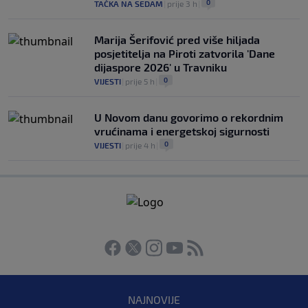
0
TAČKA NA SEDAM
|
prije 3 h
|
Marija Šerifović pred više hiljada
posjetitelja na Piroti zatvorila 'Dane
dijaspore 2026' u Travniku
0
VIJESTI
|
prije 5 h
|
U Novom danu govorimo o rekordnim
vrućinama i energetskoj sigurnosti
0
VIJESTI
|
prije 4 h
|
NAJNOVIJE