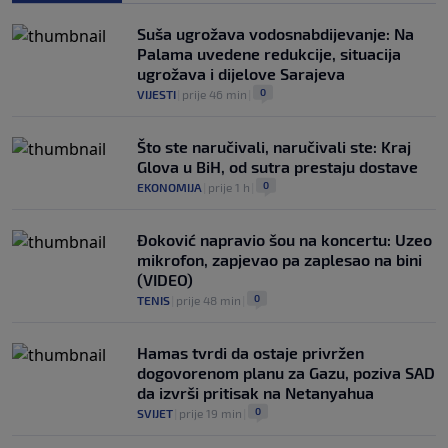
Suša ugrožava vodosnabdijevanje: Na
Palama uvedene redukcije, situacija
ugrožava i dijelove Sarajeva
0
VIJESTI
|
prije 46 min
|
Što ste naručivali, naručivali ste: Kraj
Glova u BiH, od sutra prestaju dostave
0
EKONOMIJA
|
prije 1 h
|
Đoković napravio šou na koncertu: Uzeo
mikrofon, zapjevao pa zaplesao na bini
(VIDEO)
0
TENIS
|
prije 48 min
|
Hamas tvrdi da ostaje privržen
dogovorenom planu za Gazu, poziva SAD
da izvrši pritisak na Netanyahua
0
SVIJET
|
prije 19 min
|