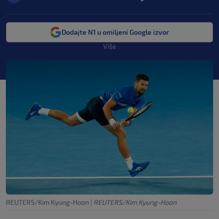
Dodajte N1 u omiljeni Google izvor
Više
REUTERS/Kim Kyung-Hoon
|
REUTERS/Kim Kyung-Hoon