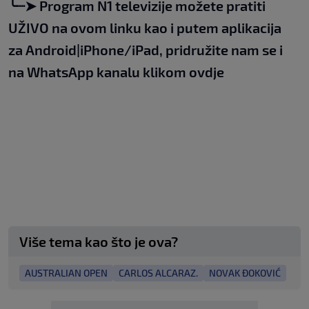
╰┈➤
Program N1 televizije možete pratiti
UŽIVO na
ovom linku
kao i putem aplikacija
za
An
droid
|
iPhone/iPad,
pridružite nam se i
na WhatsApp kanalu klikom
ovdje
Više tema kao što je ova?
AUSTRALIAN OPEN
CARLOS ALCARAZ.
NOVAK ĐOKOVIĆ