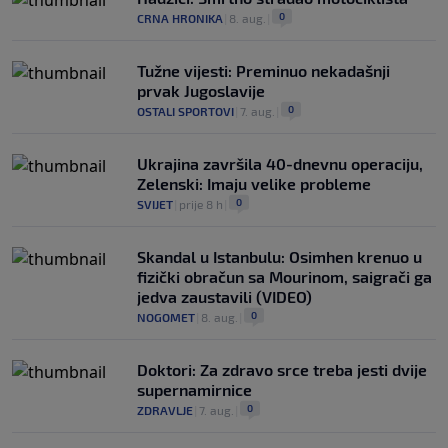
0
CRNA HRONIKA
|
8. aug.
|
Tužne vijesti: Preminuo nekadašnji
prvak Jugoslavije
0
OSTALI SPORTOVI
|
7. aug.
|
Ukrajina završila 40-dnevnu operaciju,
Zelenski: Imaju velike probleme
0
SVIJET
|
prije 8 h
|
Skandal u Istanbulu: Osimhen krenuo u
fizički obračun sa Mourinom, saigrači ga
jedva zaustavili (VIDEO)
0
NOGOMET
|
8. aug.
|
Doktori: Za zdravo srce treba jesti dvije
supernamirnice
0
ZDRAVLJE
|
7. aug.
|