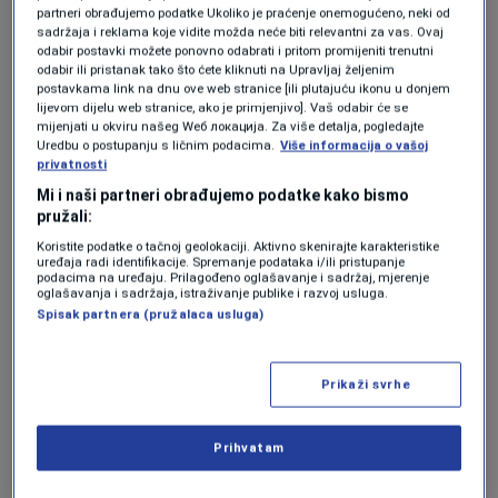
partneri obrađujemo podatke Ukoliko je praćenje onemogućeno, neki od
sadržaja i reklama koje vidite možda neće biti relevantni za vas. Ovaj
odabir postavki možete ponovno odabrati i pritom promijeniti trenutni
odabir ili pristanak tako što ćete kliknuti na Upravljaj željenim
postavkama link na dnu ove web stranice [ili plutajuću ikonu u donjem
lijevom dijelu web stranice, ako je primjenjivo]. Vaš odabir će se
mijenjati u okviru našeg Wеб локација. Za više detalja, pogledajte
Uredbu o postupanju s ličnim podacima.
Više informacija o vašoj
privatnosti
Mi i naši partneri obrađujemo podatke kako bismo
pružali:
Koristite podatke o tačnoj geolokaciji. Aktivno skenirajte karakteristike
uređaja radi identifikacije. Spremanje podataka i/ili pristupanje
podacima na uređaju. Prilagođeno oglašavanje i sadržaj, mjerenje
oglašavanja i sadržaja, istraživanje publike i razvoj usluga.
REUTERS/Francis Mascarenhas
|
REUTERS/Francis Mascarenhas
Spisak partnera (pružalaca usluga)
Prikaži svrhe
Četvrti gem donio je još jednu brejk loptu za
Prihvatam
Novaka, ali je i treću u setu spasio španski