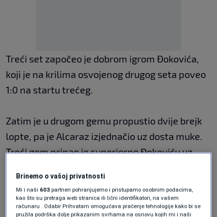
Treći set započeo je dobrom igrom Đokovića,
koji je na krilima osvojenog drugog seta poveo
1:0 na startu trećeg.
Zatim je u drugom gemu propustio dvije brejk
lopte, pa je Alcaraz izjednačio uz dosta muke.
Treći gem pripao je superiorno Đokoviću uz
samo jedan izgubljen poen.
Brinemo o vašoj privatnosti
Mi i naši
603
partneri pohranjujemo i pristupamo osobnim podacima,
kao što su pretraga web stranica ili lični identifikatori, na vašem
računaru . Odabir Prihvatam omogućava praćenje tehnologije kako bi se
pružila podrška dolje prikazanim svrhama na osnovu kojih mi i naši