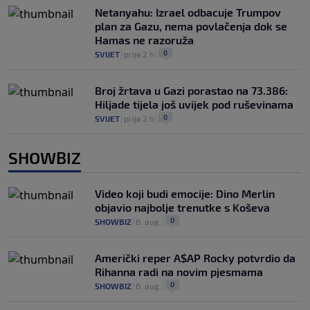
Netanyahu: Izrael odbacuje Trumpov
plan za Gazu, nema povlačenja dok se
Hamas ne razoruža
0
SVIJET
|
prije 2 h
|
Broj žrtava u Gazi porastao na 73.386:
Hiljade tijela još uvijek pod ruševinama
0
SVIJET
|
prije 2 h
|
SHOWBIZ
Video koji budi emocije: Dino Merlin
objavio najbolje trenutke s Koševa
0
SHOWBIZ
|
6. aug.
|
Američki reper A$AP Rocky potvrdio da
Rihanna radi na novim pjesmama
0
SHOWBIZ
|
6. aug.
|