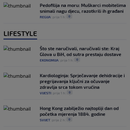
Pedofilija na moru: Muškarci mobitelima
snimali nagu djecu, razotkrili ih građani
0
REGIJA
|
prije 1 h
|
LIFESTYLE
Što ste naručivali, naručivali ste: Kraj
Glova u BiH, od sutra prestaju dostave
0
EKONOMIJA
|
prije 1 h
|
Kardiologinja: Sprječavanje dehidracije i
pregrijavanja ključni za očuvanje
zdravlja srca tokom vrućina
0
VIJESTI
|
prije 1 h
|
Hong Kong zabilježio najtopliji dan od
početka mjerenja 1884. godine
0
SVIJET
|
prije 2 h
|