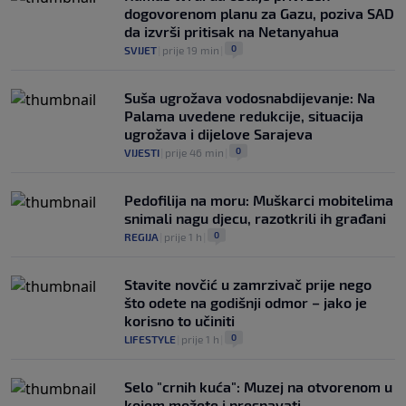
dogovorenom planu za Gazu, poziva SAD
da izvrši pritisak na Netanyahua
0
SVIJET
|
prije 19 min
|
Suša ugrožava vodosnabdijevanje: Na
Palama uvedene redukcije, situacija
ugrožava i dijelove Sarajeva
0
VIJESTI
|
prije 46 min
|
Pedofilija na moru: Muškarci mobitelima
snimali nagu djecu, razotkrili ih građani
0
REGIJA
|
prije 1 h
|
Stavite novčić u zamrzivač prije nego
što odete na godišnji odmor – jako je
korisno to učiniti
0
LIFESTYLE
|
prije 1 h
|
Selo "crnih kuća": Muzej na otvorenom u
kojem možete i prespavati