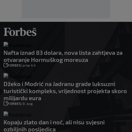
Nafta iznad 83 dolara, nova lista zahtjeva za
otvaranje Hormuškog moreuza
FORBES
|
prije 4 h
Džeko i Modrić na Jadranu grade luksuzni
turistički kompleks, vrijednost projekta skoro
milijardu eura
FORBES
|
8. aug.
Kopaju zlato dan i noć, ali nisu svjesni
ozbiljnih posljedica