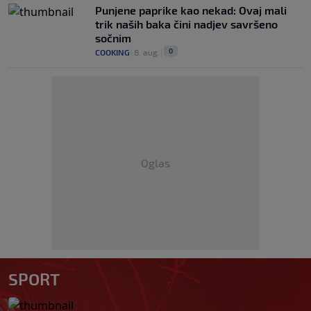
Punjene paprike kao nekad: Ovaj mali
trik naših baka čini nadjev savršeno
sočnim
0
COOKING
|
8. aug.
|
Oglas
SPORT