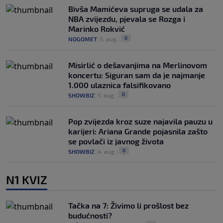
Bivša Mamićeva supruga se udala za
NBA zvijezdu, pjevala se Rozga i
Marinko Rokvić
0
NOGOMET
|
5. aug.
|
Misirlić o dešavanjima na Merlinovom
koncertu: Siguran sam da je najmanje
1.000 ulaznica falsifikovano
0
SHOWBIZ
|
5. aug.
|
Pop zvijezda kroz suze najavila pauzu u
karijeri: Ariana Grande pojasnila zašto
se povlači iz javnog života
0
SHOWBIZ
|
4. aug.
|
N1 KVIZ
Tačka na 7: Živimo li prošlost bez
budućnosti?