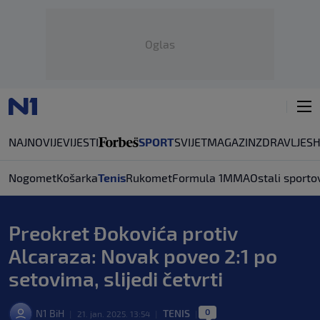
Oglas
NAJNOVIJE
VIJESTI
SPORT
SVIJET
MAGAZIN
ZDRAVLJE
S
Nogomet
Košarka
Tenis
Rukomet
Formula 1
MMA
Ostali sporto
Preokret Đokovića protiv
Alcaraza: Novak poveo 2:1 po
setovima, slijedi četvrti
0
N1 BiH
TENIS
|
21. jan. 2025. 13:54
|
|