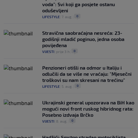
voda": Svi koji ga posjete ostanu
oduševljeni
0
LIFESTYLE
|
7. aug.
|
Stravična saobraćajna nesreća: 23-
godišnji mladić poginuo, jedna osoba
povijeđena
0
VIJESTI
|
prije 3 h
|
Penzioneri otišli na odmor u Italiju i
odlučili da se više ne vraćaju: "Mjesečni
troškovi su nam skresani na trećinu"
0
LIFESTYLE
|
5. aug.
|
Ukrajinski general upozorava na BiH kao
mogući novi front ruskog hibridnog rata:
Posebno izdvaja Brčko
0
VIJESTI
|
8. aug.
|
Hadžići: Smrtno stradao motociklista