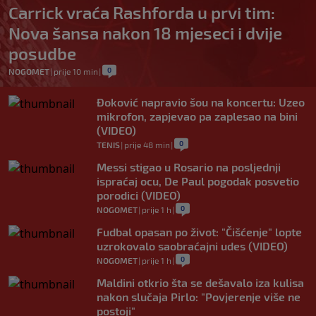
Carrick vraća Rashforda u prvi tim:
Nova šansa nakon 18 mjeseci i dvije
posudbe
0
NOGOMET
|
prije 10 min
|
Đoković napravio šou na koncertu: Uzeo
mikrofon, zapjevao pa zaplesao na bini
(VIDEO)
0
TENIS
|
prije 48 min
|
Messi stigao u Rosario na posljednji
ispraćaj ocu, De Paul pogodak posvetio
porodici (VIDEO)
0
NOGOMET
|
prije 1 h
|
Fudbal opasan po život: "Čišćenje" lopte
uzrokovalo saobraćajni udes (VIDEO)
0
NOGOMET
|
prije 1 h
|
Maldini otkrio šta se dešavalo iza kulisa
nakon slučaja Pirlo: "Povjerenje više ne
postoji"