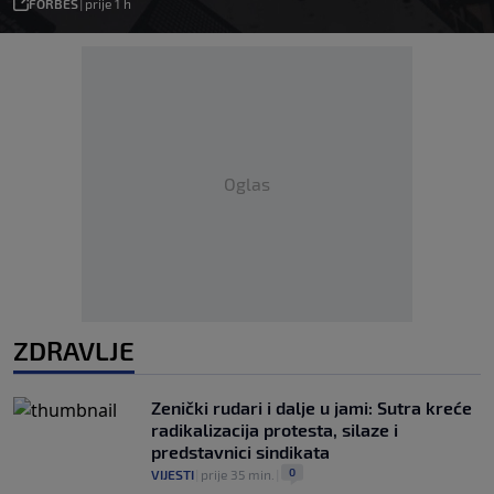
FORBES
|
prije 1 h
Oglas
ZDRAVLJE
Zenički rudari i dalje u jami: Sutra kreće
radikalizacija protesta, silaze i
predstavnici sindikata
0
VIJESTI
|
prije 35 min.
|