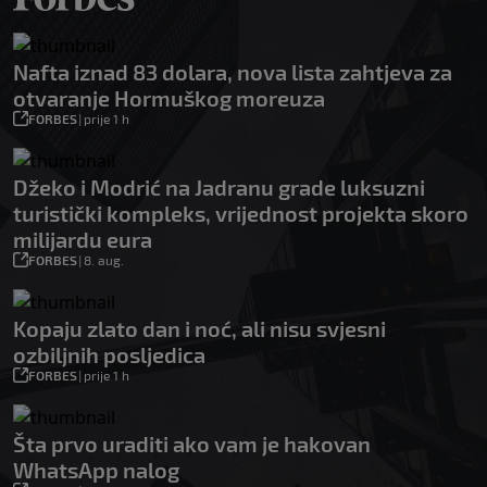
Nafta iznad 83 dolara, nova lista zahtjeva za
otvaranje Hormuškog moreuza
FORBES
|
prije 1 h
Džeko i Modrić na Jadranu grade luksuzni
turistički kompleks, vrijednost projekta skoro
milijardu eura
FORBES
|
8. aug.
Kopaju zlato dan i noć, ali nisu svjesni
ozbiljnih posljedica
FORBES
|
prije 1 h
Šta prvo uraditi ako vam je hakovan
WhatsApp nalog