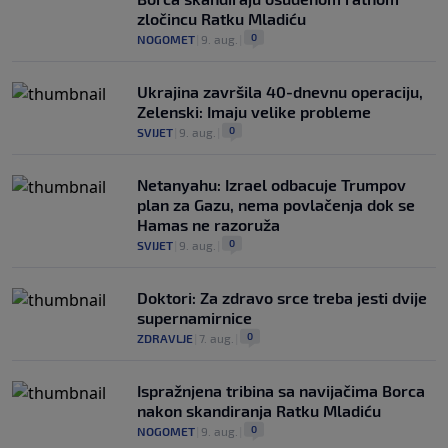
zločincu Ratku Mladiću
0
NOGOMET
|
9. aug.
|
Ukrajina završila 40-dnevnu operaciju,
Zelenski: Imaju velike probleme
0
SVIJET
|
9. aug.
|
Netanyahu: Izrael odbacuje Trumpov
plan za Gazu, nema povlačenja dok se
Hamas ne razoruža
0
SVIJET
|
9. aug.
|
Doktori: Za zdravo srce treba jesti dvije
supernamirnice
0
ZDRAVLJE
|
7. aug.
|
Ispražnjena tribina sa navijačima Borca
nakon skandiranja Ratku Mladiću
0
NOGOMET
|
9. aug.
|