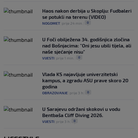
Haos nakon derbija u Skoplju: Fudbaleri
se potukli na terenu (VIDEO)
0
NOGOMET
|
prije 24 min.
|
U Foči obilježena 34. godišnjica zločina
nad Bošnjacima: "Oni jesu ubili tijela, ali
naše sjećanje nisu"
0
VIJESTI
|
prije 1 min.
|
Vlada KS najavljuje univerzitetski
kampus, a zgradu ASU prave skoro 20
godina
0
OBRAZOVANJE
|
prije 3 h
|
U Sarajevu održani skokovi u vodu
Bentbaša Cliff Diving 2026.
0
VIJESTI
|
prije 3 h
|