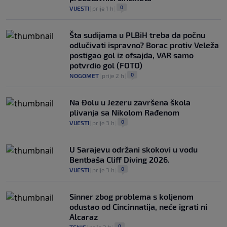
0
VIJESTI
|
prije 1 h
|
Šta sudijama u PLBiH treba da počnu
odlučivati ispravno? Borac protiv Veleža
postigao gol iz ofsajda, VAR samo
potvrdio gol (FOTO)
0
NOGOMET
|
prije 2 h
|
Na Đolu u Jezeru završena škola
plivanja sa Nikolom Rađenom
0
VIJESTI
|
prije 3 h
|
U Sarajevu održani skokovi u vodu
Bentbaša Cliff Diving 2026.
0
VIJESTI
|
prije 3 h
|
Sinner zbog problema s koljenom
odustao od Cincinnatija, neće igrati ni
Alcaraz
0