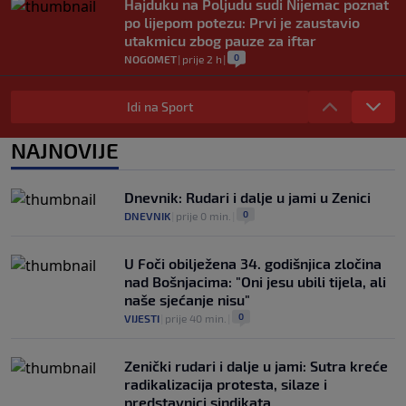
Hajduku na Poljudu sudi Nijemac poznat
po lijepom potezu: Prvi je zaustavio
utakmicu zbog pauze za iftar
0
NOGOMET
|
prije 2 h
|
Asistencija iz auta kakva se rijetko viđa:
Napravio salto pa savršeno pronašao
Idi na Sport
saigrača (VIDEO)
0
NOGOMET
|
prije 2 h
|
NAJNOVIJE
Preminula jedna od najvećih trenerskih
legendi NBA lige
Dnevnik: Rudari i dalje u jami u Zenici
0
KOŠARKA
|
prije 3 h
|
0
DNEVNIK
|
prije 0 min.
|
U Foči obilježena 34. godišnjica zločina
nad Bošnjacima: "Oni jesu ubili tijela, ali
naše sjećanje nisu"
0
VIJESTI
|
prije 40 min.
|
Zenički rudari i dalje u jami: Sutra kreće
radikalizacija protesta, silaze i
predstavnici sindikata