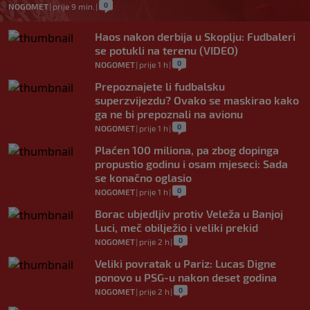
0
NOGOMET
|
prije 9 min.
|
Haos nakon derbija u Skoplju: Fudbaleri
se potukli na terenu (VIDEO)
0
NOGOMET
|
prije 1 h
|
Prepoznajete li fudbalsku
superzvijezdu? Ovako se maskirao kako
ga ne bi prepoznali na avionu
0
NOGOMET
|
prije 1 h
|
Plaćen 100 miliona, pa zbog dopinga
propustio godinu i osam mjeseci: Sada
se konačno oglasio
0
NOGOMET
|
prije 1 h
|
Borac ubjedljiv protiv Veleža u Banjoj
Luci, meč obilježio i veliki prekid
0
NOGOMET
|
prije 2 h
|
Veliki povratak u Pariz: Lucas Digne
ponovo u PSG-u nakon deset godina
0
NOGOMET
|
prije 2 h
|