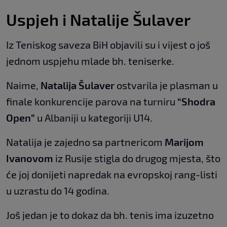
Uspjeh i Natalije Šulaver
Iz Teniskog saveza BiH objavili su i vijest o još
jednom uspjehu mlade bh. teniserke.
Naime,
Natalija Šulaver
ostvarila je plasman u
finale konkurencije parova na turniru
“Shodra
Open”
u Albaniji u kategoriji U14.
Natalija je zajedno sa partnericom
Marijom
Ivanovom
iz Rusije stigla do drugog mjesta, što
će joj donijeti napredak na evropskoj rang-listi
u uzrastu do 14 godina.
Još jedan je to dokaz da bh. tenis ima izuzetno