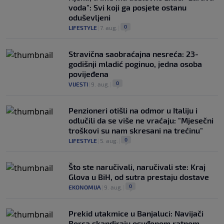
voda": Svi koji ga posjete ostanu
oduševljeni
0
LIFESTYLE
|
7. aug.
|
Stravična saobraćajna nesreća: 23-
godišnji mladić poginuo, jedna osoba
povijeđena
0
VIJESTI
|
9. aug.
|
Penzioneri otišli na odmor u Italiju i
odlučili da se više ne vraćaju: "Mjesečni
troškovi su nam skresani na trećinu"
0
LIFESTYLE
|
5. aug.
|
Što ste naručivali, naručivali ste: Kraj
Glova u BiH, od sutra prestaju dostave
0
EKONOMIJA
|
9. aug.
|
Prekid utakmice u Banjaluci: Navijači
Borca skandiraju osuđenom ratnom