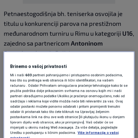
Petnaestogodišnja bh. teniserka osvojila je
titulu u konkurenciji parova na prestižnom
međunarodnom turniru u Rimu u kategoriji
U16
,
zajedno sa partnericom
Antoninom
Snocohovskom
iz Poljske.
Brinemo o vašoj privatnosti
Iz
Teniskog saveza Bosne i Hercegovine
Mi i naši
603
partneri pohranjujemo i pristupamo osobnim podacima,
saopšteno je da su Tea i Antonina do trofeja
kao što su pretraga web stranica ili lični identifikatori, na vašem
računaru . Odabir Prihvatam omogućava praćenje tehnologije kako bi se
stigle na impresivan način – bez izgubljenog
pružila podrška dolje prikazanim svrhama na osnovu kojih mi i naši
seta tokom cijelog turnira.
partneri obrađujemo podatke Ukoliko je praćenje onemogućeno, neki od
sadržaja i reklama koje vidite možda neće biti relevantni za vas. Ovaj
odabir postavki možete ponovno odabrati i pritom promijeniti trenutni
Kao prve nositeljice u potpunosti su opravdale
odabir ili pristanak tako što ćete kliknuti na Upravljaj željenim
postavkama link na dnu ove web stranice [ili plutajuću ikonu u donjem
status favoritkinja i pokazale veliki kvalitet na
lijevom dijelu web stranice, ako je primjenjivo]. Vaš odabir će se
mijenjati u okviru našeg Wеб локација. Za više detalja, pogledajte
jednom od najjačih evropskih turnira za
Uredbu o postupanju s ličnim podacima.
Više informacija o vašoj
privatnosti