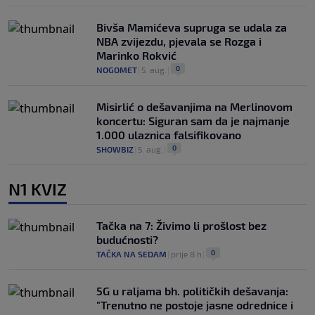
Bivša Mamićeva supruga se udala za
NBA zvijezdu, pjevala se Rozga i
Marinko Rokvić
0
NOGOMET
|
5. aug.
|
Misirlić o dešavanjima na Merlinovom
koncertu: Siguran sam da je najmanje
1.000 ulaznica falsifikovano
0
SHOWBIZ
|
5. aug.
|
N1 KVIZ
Tačka na 7: Živimo li prošlost bez
budućnosti?
0
TAČKA NA SEDAM
|
prije 8 h
|
5G u raljama bh. političkih dešavanja:
"Trenutno ne postoje jasne odrednice i