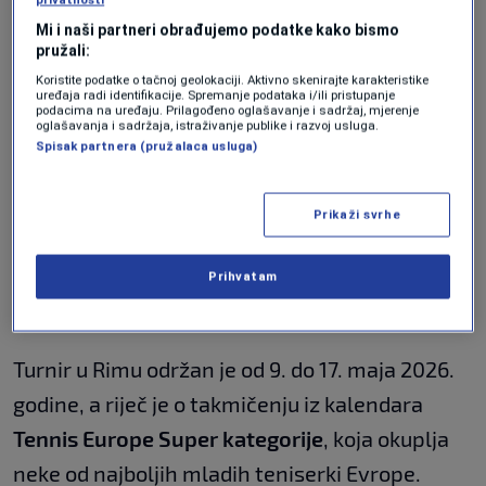
juniorke.
Mi i naši partneri obrađujemo podatke kako bismo
pružali:
Tea zaustavljena u
Koristite podatke o tačnoj geolokaciji. Aktivno skenirajte karakteristike
četvrtfinalu singla
uređaja radi identifikacije. Spremanje podataka i/ili pristupanje
podacima na uređaju. Prilagođeno oglašavanje i sadržaj, mjerenje
oglašavanja i sadržaja, istraživanje publike i razvoj usluga.
Spisak partnera (pružalaca usluga)
Kovačević je nastupila i u pojedinačnoj
konkurenciji, gdje je stigla do četvrtfinala.
Prikaži svrhe
Tamo ju je nakon velike borbe zaustavila
Prihvatam
domaća predstavnica
Kamila Olga Kastracani
,
koja je slavila rezultatom 2:1 u setovima.
Turnir u Rimu održan je od 9. do 17. maja 2026.
godine, a riječ je o takmičenju iz kalendara
Tennis Europe Super kategorije
, koja okuplja
neke od najboljih mladih teniserki Evrope.