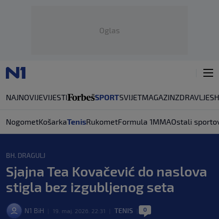
Oglas
NAJNOVIJE
VIJESTI
SPORT
SVIJET
MAGAZIN
ZDRAVLJE
S
Nogomet
Košarka
Tenis
Rukomet
Formula 1
MMA
Ostali sporto
BH. DRAGULJ
Sjajna Tea Kovačević do naslova
stigla bez izgubljenog seta
0
N1 BiH
TENIS
|
19. maj. 2026. 22:31
|
|