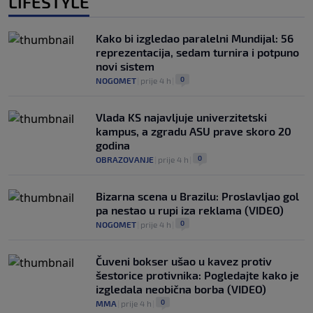
LIFESTYLE
Kako bi izgledao paralelni Mundijal: 56
reprezentacija, sedam turnira i potpuno
novi sistem
0
NOGOMET
|
prije 4 h
|
Vlada KS najavljuje univerzitetski
kampus, a zgradu ASU prave skoro 20
godina
0
OBRAZOVANJE
|
prije 4 h
|
Bizarna scena u Brazilu: Proslavljao gol
pa nestao u rupi iza reklama (VIDEO)
0
NOGOMET
|
prije 4 h
|
Čuveni bokser ušao u kavez protiv
šestorice protivnika: Pogledajte kako je
izgledala neobična borba (VIDEO)
0
MMA
|
prije 4 h
|