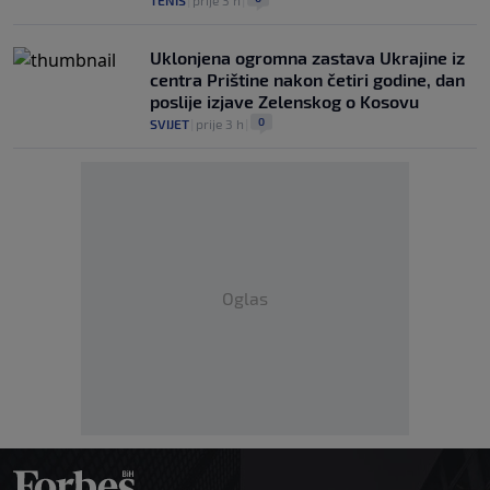
TENIS
|
prije 3 h
|
Uklonjena ogromna zastava Ukrajine iz
centra Prištine nakon četiri godine, dan
poslije izjave Zelenskog o Kosovu
0
SVIJET
|
prije 3 h
|
Oglas