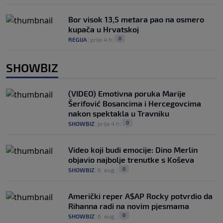
Bor visok 13,5 metara pao na osmero
kupača u Hrvatskoj
0
REGIJA
|
prije 4 h
|
SHOWBIZ
(VIDEO) Emotivna poruka Marije
Šerifović Bosancima i Hercegovcima
nakon spektakla u Travniku
0
SHOWBIZ
|
prije 4 h
|
Video koji budi emocije: Dino Merlin
objavio najbolje trenutke s Koševa
0
SHOWBIZ
|
6. aug.
|
Američki reper A$AP Rocky potvrdio da
Rihanna radi na novim pjesmama
0
SHOWBIZ
|
6. aug.
|