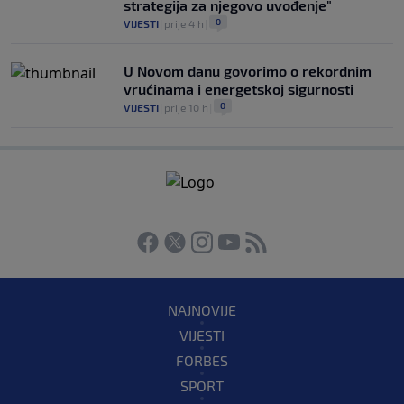
strategija za njegovo uvođenje"
0
VIJESTI
|
prije 4 h
|
U Novom danu govorimo o rekordnim
vrućinama i energetskoj sigurnosti
0
VIJESTI
|
prije 10 h
|
NAJNOVIJE
VIJESTI
FORBES
SPORT