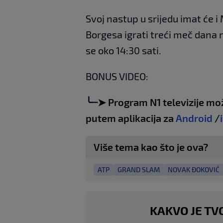
Svoj nastup u srijedu imat će 
Borgesa igrati treći meč dana 
se oko 14:30 sati.
BONUS VIDEO:
╰┈➤ Program N1 televizije mo
putem aplikacija za
Android
/
Više tema kao što je ova?
ATP
GRAND SLAM
NOVAK ĐOKOVIĆ
KAKVO JE TV