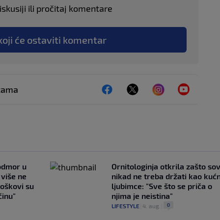
skusiji ili pročitaj komentare
koji će ostaviti komentar
ežama
 odmor u
Ornitologinja otkrila zašto so
e više ne
nikad ne treba držati kao kuć
roškovi su
ljubimce: "Sve što se priča o
ćinu"
njima je neistina"
0
LIFESTYLE
|
4. aug.
|