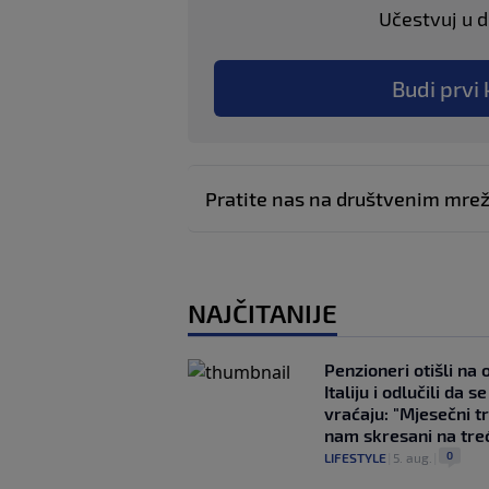
Učestvuj u di
Budi prvi 
Pratite nas na društvenim mr
NAJČITANIJE
Penzioneri otišli na
Italiju i odlučili da s
vraćaju: "Mjesečni t
nam skresani na tre
0
LIFESTYLE
|
5. aug.
|