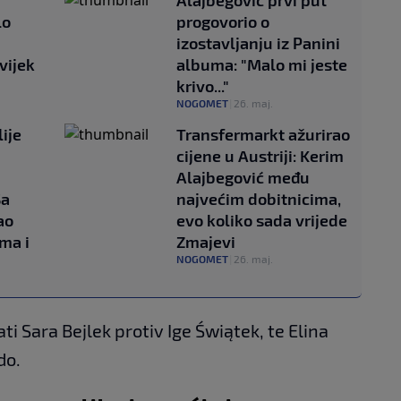
Alajbegović prvi put
lo
progovorio o
izostavljanju iz Panini
vijek
albuma: "Malo mi jeste
krivo..."
NOGOMET
|
26. maj.
lije
Transfermarkt ažurirao
cijene u Austriji: Kerim
u
Alajbegović među
Sa
najvećim dobitnicima,
ao
evo koliko sada vrijede
ma i
Zmajevi
NOGOMET
|
26. maj.
ti Sara Bejlek protiv Ige Świątek, te Elina
do.