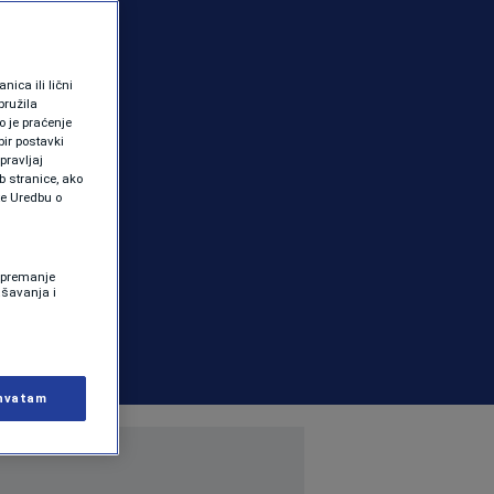
ica ili lični
pružila
 je praćenje
ir postavki
pravljaj
b stranice, ako
te Uredbu o
 Spremanje
ašavanja i
hvatam