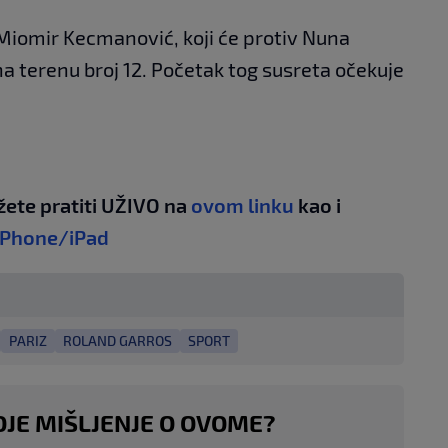
i Miomir Kecmanović, koji će protiv Nuna
na terenu broj 12. Početak tog susreta očekuje
žete pratiti UŽIVO na
ovom linku
kao i
iPhone/iPad
PARIZ
ROLAND GARROS
SPORT
OJE MIŠLJENJE O OVOME?