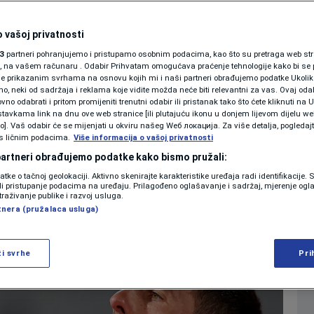
 Đokoviću ne dopada:
SHOWBIZ
KOLUMNE
 vašoj privatnosti
anizatori odlučili
3
partneri pohranjujemo i pristupamo osobnim podacima, kao što su pretraga web stran
ori, na vašem računaru . Odabir Prihvatam omogućava praćenje tehnologije kako bi se 
 periodu
je prikazanim svrhama na osnovu kojih mi i naši partneri obrađujemo podatke Ukoliko
 neki od sadržaja i reklama koje vidite možda neće biti relevantni za vas. Ovaj odab
PODCAST
no odabrati i pritom promijeniti trenutni odabir ili pristanak tako što ćete kliknuti na U
tavkama link na dnu ove web stranice [ili plutajuću ikonu u donjem lijevom dijelu we
0
TENIS
komentara
|
|
N1 SPECIJAL
vo]. Vaš odabir će se mijenjati u okviru našeg Wеб локација. Za više detalja, pogledaj
s ličnim podacima.
Više informacija o vašoj privatnosti
FENOMENI
 partneri obrađujemo podatke kako bismo pružali:
Više
datke o tačnoj geolokaciji. Aktivno skenirajte karakteristike uređaja radi identifikacije.
NEISTRAŽENO
ili pristupanje podacima na uređaju. Prilagođeno oglašavanje i sadržaj, mjerenje ogl
traživanje publike i razvoj usluga.
tnera (pružalaca usluga)
VIRALNO
FOTO
ži svrhe
Pri
PROMO
VIDEO