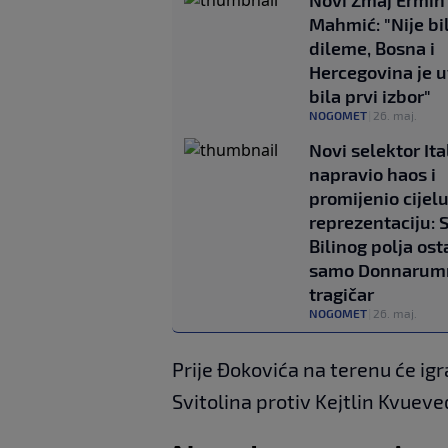
Novi Zmaj Ermin
Mahmić: "Nije bi
dileme, Bosna i
Hercegovina je u
bila prvi izbor"
NOGOMET
|
26. maj.
Novi selektor Ita
napravio haos i
promijenio cijel
reprezentaciju: 
Bilinog polja ost
samo Donnarum
tragičar
NOGOMET
|
26. maj.
Prije Đokovića na terenu će igra
Svitolina protiv Kejtlin Kvueve