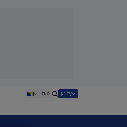
N1 TV
ENG