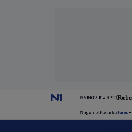
NAJNOVIJE
VIJESTI
Nogomet
Košarka
Tenis
R