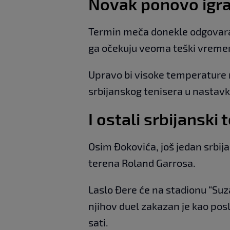
Novak ponovo igra 
Termin meča donekle odgovara 
ga očekuju veoma teški vremensk
Upravo bi visoke temperature 
srbijanskog tenisera u nastavk
I ostali srbijanski 
Osim Đokovića, još jedan srbij
terena Roland Garrosa.
Laslo Đere će na stadionu “Suz
njihov duel zakazan je kao pos
sati.