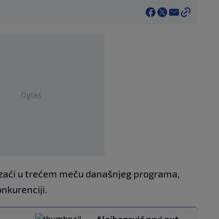
Oglas
 izaći u trećem meču današnjeg programa,
nkurenciji.