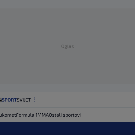
Oglas
SPORT
SVIJET
MAGAZIN
ukomet
Formula 1
MMA
Ostali sportovi
ZDRAVLJE