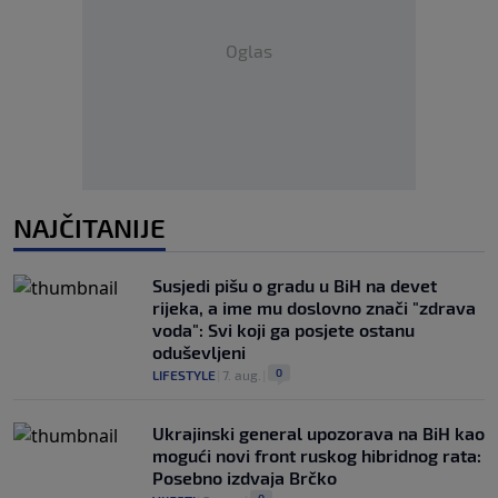
Oglas
NAJČITANIJE
Susjedi pišu o gradu u BiH na devet
rijeka, a ime mu doslovno znači "zdrava
voda": Svi koji ga posjete ostanu
oduševljeni
0
LIFESTYLE
|
7. aug.
|
Ukrajinski general upozorava na BiH kao
mogući novi front ruskog hibridnog rata:
Posebno izdvaja Brčko
0