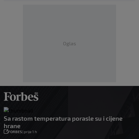
Oglas
Sa rastom temperatura porasle su i cijene
hrane
FORBES
|
prije 1 h