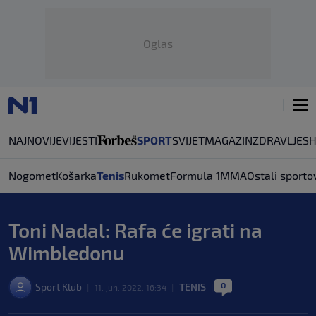
Oglas
NAJNOVIJE
VIJESTI
SPORT
SVIJET
MAGAZIN
ZDRAVLJE
S
Nogomet
Košarka
Tenis
Rukomet
Formula 1
MMA
Ostali sporto
Toni Nadal: Rafa će igrati na
Wimbledonu
0
Sport Klub
TENIS
|
11. jun. 2022. 16:34
|
|