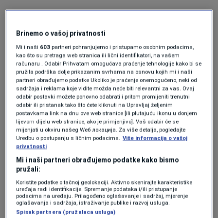
Nadal je uradio jednu terapiju na nervu, a ostaje da se
vidi da li će biti potrebe i za drugom ili će doći do
Brinemo o vašoj privatnosti
poboljšanja situacije sa stopalom.
Mi i naši
603
partneri pohranjujemo i pristupamo osobnim podacima,
kao što su pretraga web stranica ili lični identifikatori, na vašem
računaru . Odabir Prihvatam omogućava praćenje tehnologije kako bi se
"Da, Rafael će igrati na Wimbledonu“
, rekao je Toni
pružila podrška dolje prikazanim svrhama na osnovu kojih mi i naši
Nadal, trener Felixa Auger-Alliasimea, na turniru u
partneri obrađujemo podatke Ukoliko je praćenje onemogućeno, neki od
sadržaja i reklama koje vidite možda neće biti relevantni za vas. Ovaj
Stuttgartu.
odabir postavki možete ponovno odabrati i pritom promijeniti trenutni
odabir ili pristanak tako što ćete kliknuti na Upravljaj željenim
postavkama link na dnu ove web stranice [ili plutajuću ikonu u donjem
"Planira da trenira na Mallorci na travi od
lijevom dijelu web stranice, ako je primjenjivo]. Vaš odabir će se
ponedjeljka. Kada smo razgovarali jučer (petak),
mijenjati u okviru našeg Wеб локација. Za više detalja, pogledajte
rekao je da ide mnogo bolje, a prethodno mi je
Uredbu o postupanju s ličnim podacima.
Više informacija o vašoj
privatnosti
govorio da ga je sve boljelo. Želi da trenira. Ako bude
Mi i naši partneri obrađujemo podatke kako bismo
imao i malu šansu, igrat će na Wimbldonu“
, dodao je
pružali:
Toni.
Koristite podatke o tačnoj geolokaciji. Aktivno skenirajte karakteristike
uređaja radi identifikacije. Spremanje podataka i/ili pristupanje
podacima na uređaju. Prilagođeno oglašavanje i sadržaj, mjerenje
Wimbledon počinje 27. juna, uz direktne prenose na
oglašavanja i sadržaja, istraživanje publike i razvoj usluga.
Sport klubu, a na njemu je Nadal slavio dvaput – 2008. i
Spisak partnera (pružalaca usluga)