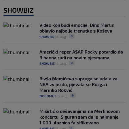
SHOWBIZ
Video koji budi emocije: Dino Merlin
objavio najbolje trenutke s Koševa
0
SHOWBIZ
|
6. aug.
|
Američki reper A$AP Rocky potvrdio da
Rihanna radi na novim pjesmama
0
SHOWBIZ
|
6. aug.
|
Bivša Mamićeva supruga se udala za
NBA zvijezdu, pjevala se Rozga i
Marinko Rokvić
0
NOGOMET
|
5. aug.
|
Misirlić o dešavanjima na Merlinovom
koncertu: Siguran sam da je najmanje
1.000 ulaznica falsifikovano
0
SHOWBIZ
|
5. aug.
|