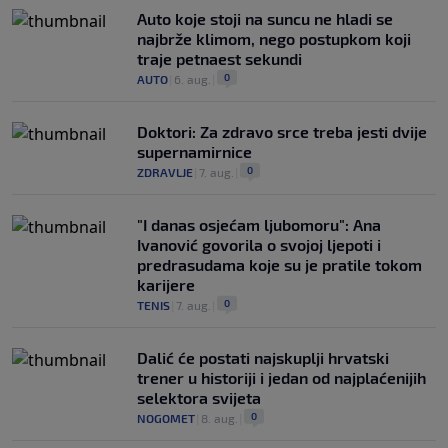
Auto koje stoji na suncu ne hladi se
najbrže klimom, nego postupkom koji
traje petnaest sekundi
0
AUTO
|
6. aug.
|
Doktori: Za zdravo srce treba jesti dvije
supernamirnice
0
ZDRAVLJE
|
7. aug.
|
"I danas osjećam ljubomoru": Ana
Ivanović govorila o svojoj ljepoti i
predrasudama koje su je pratile tokom
karijere
0
TENIS
|
7. aug.
|
Dalić će postati najskuplji hrvatski
trener u historiji i jedan od najplaćenijih
selektora svijeta
0
NOGOMET
|
8. aug.
|