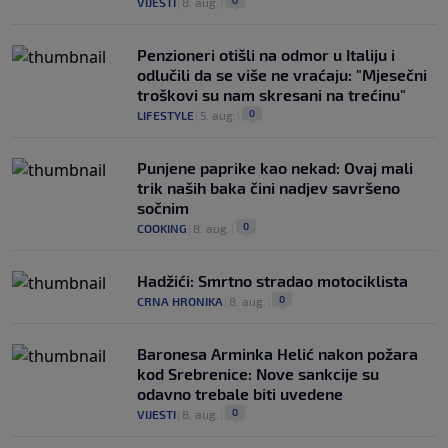
VIJESTI
|
8. aug.
|
Penzioneri otišli na odmor u Italiju i
odlučili da se više ne vraćaju: "Mjesečni
troškovi su nam skresani na trećinu"
0
LIFESTYLE
|
5. aug.
|
Punjene paprike kao nekad: Ovaj mali
trik naših baka čini nadjev savršeno
sočnim
0
COOKING
|
8. aug.
|
Hadžići: Smrtno stradao motociklista
0
CRNA HRONIKA
|
8. aug.
|
Baronesa Arminka Helić nakon požara
kod Srebrenice: Nove sankcije su
odavno trebale biti uvedene
0
VIJESTI
|
8. aug.
|