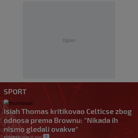
Oglas
SPORT
Isiah Thomas kritikovao Celticse zbog
odnosa prema Brownu: "Nikada ih
nismo gledali ovakve"
0
KOŠARKA
|
prije 12 min
|