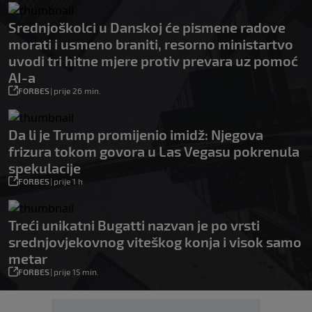
Srednjoškolci u Danskoj će pismene radove
morati i usmeno braniti, resorno ministartvo
uvodi tri hitne mjere protiv prevara uz pomoć
AI-a
FORBES
|
prije 26 min.
Da li je Trump promijenio imidž: Njegova
frizura tokom govora u Las Vegasu pokrenula
spekulacije
FORBES
|
prije 1 h
Treći unikatni Bugatti nazvan je po vrsti
srednjovjekovnog viteškog konja i visok samo
metar
FORBES
|
prije 15 min.