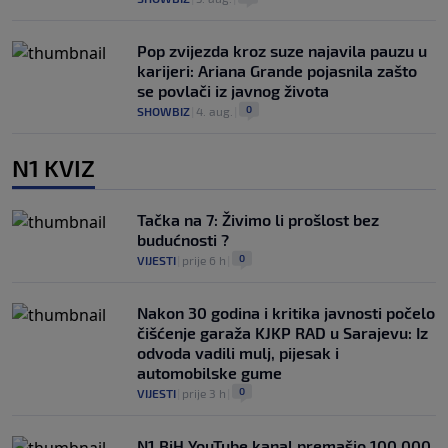
Pop zvijezda kroz suze najavila pauzu u
karijeri: Ariana Grande pojasnila zašto
se povlači iz javnog života
0
SHOWBIZ
|
4. aug.
|
N1 KVIZ
Tačka na 7: Živimo li prošlost bez
budućnosti ?
0
VIJESTI
|
prije 6 h
|
Nakon 30 godina i kritika javnosti počelo
čišćenje garaža KJKP RAD u Sarajevu: Iz
odvoda vadili mulj, pijesak i
automobilske gume
0
VIJESTI
|
prije 3 h
|
N1 BiH YouTube kanal premašio 100.000