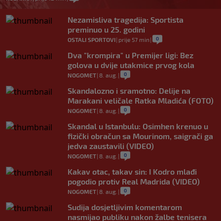
Nezamisliva tragedija: Sportista
preminuo u 25. godini
0
OSTALI SPORTOVI
|
prije 57 min
|
Dva "krompira" u Premijer ligi: Bez
golova u dvije utakmice prvog kola
0
NOGOMET
|
8. aug.
|
Skandalozno i sramotno: Delije na
Marakani veličale Ratka Mladića (FOTO)
0
NOGOMET
|
8. aug.
|
Skandal u Istanbulu: Osimhen krenuo u
fizički obračun sa Mourinom, saigrači ga
jedva zaustavili (VIDEO)
0
NOGOMET
|
8. aug.
|
Kakav otac, takav sin: I Kodro mlađi
pogodio protiv Real Madrida (VIDEO)
0
NOGOMET
|
8. aug.
|
Sudija dosjetljivim komentarom
nasmijao publiku nakon žalbe tenisera