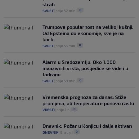
strah
0
SVIJET
|
prije 52 min
|
Trumpova popularnost na velikoj kušnji:
Od Epsteina do ekonomije, sve je na
kocki
0
SVIJET
|
prije 55 min
|
Alarm u Sredozemlju: Oko 1.000
invazivnih vrsta, posljedice se vide i u
Jadranu
0
SVIJET
|
prije 59 min
|
Vremenska prognoza za danas: Stiže
promjena, ali temperature ponovo rastu
0
VIJESTI
|
prije 1 h
|
Dnevnik: Požar u Konjicu i dalje aktivan
0
DNEVNIK
|
8. aug.
|