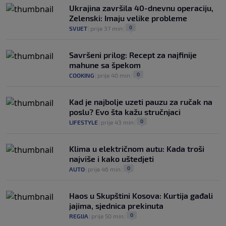
Ukrajina završila 40-dnevnu operaciju,
Zelenski: Imaju velike probleme
0
SVIJET
|
prije 37 min
|
Savršeni prilog: Recept za najfinije
mahune sa špekom
0
COOKING
|
prije 40 min
|
Kad je najbolje uzeti pauzu za ručak na
poslu? Evo šta kažu stručnjaci
0
LIFESTYLE
|
prije 43 min
|
Klima u električnom autu: Kada troši
najviše i kako uštedjeti
0
AUTO
|
prije 46 min
|
Haos u Skupštini Kosova: Kurtija gađali
jajima, sjednica prekinuta
0
REGIJA
|
prije 50 min
|