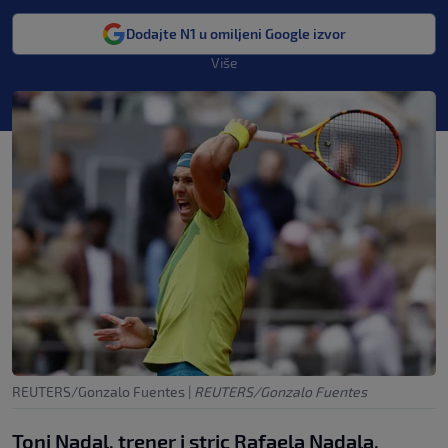
Dodajte N1 u omiljeni Google izvor
Više
REUTERS/Gonzalo Fuentes
|
REUTERS/Gonzalo Fuentes
Toni Nadal, trener i stric Rafaela Nadala,