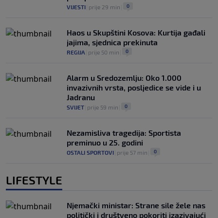
0
VIJESTI
|
prije 29 min
|
Haos u Skupštini Kosova: Kurtija gađali
jajima, sjednica prekinuta
0
REGIJA
|
prije 50 min
|
Alarm u Sredozemlju: Oko 1.000
invazivnih vrsta, posljedice se vide i u
Jadranu
0
SVIJET
|
prije 59 min
|
Nezamisliva tragedija: Sportista
preminuo u 25. godini
0
OSTALI SPORTOVI
|
prije 57 min
|
LIFESTYLE
Njemački ministar: Strane sile žele nas
politički i društveno pokoriti izazivajući