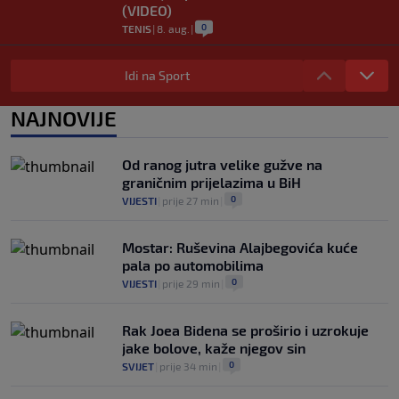
(VIDEO)
0
TENIS
|
8. aug.
|
Haos u Irskoj: Navijač utrčao na teren i
nasrnuo na gostujuće fudbalere (VIDEO)
Idi na Sport
0
NOGOMET
|
8. aug.
|
NAJNOVIJE
Rivalstvo je ostalo po strani: Real
Madrid se oglasio nakon teškog gubitka
Lionela Messija
Od ranog jutra velike gužve na
0
NOGOMET
|
8. aug.
|
graničnim prijelazima u BiH
0
VIJESTI
|
prije 27 min
|
Mostar: Ruševina Alajbegovića kuće
pala po automobilima
0
VIJESTI
|
prije 29 min
|
Rak Joea Bidena se proširio i uzrokuje
jake bolove, kaže njegov sin
0
SVIJET
|
prije 34 min
|