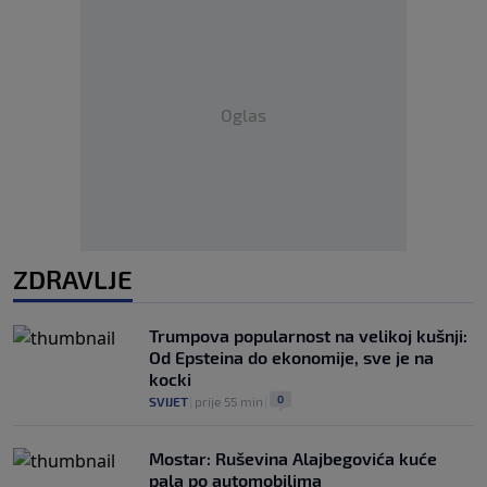
Oglas
ZDRAVLJE
Trumpova popularnost na velikoj kušnji:
Od Epsteina do ekonomije, sve je na
kocki
0
SVIJET
|
prije 55 min
|
Mostar: Ruševina Alajbegovića kuće
pala po automobilima