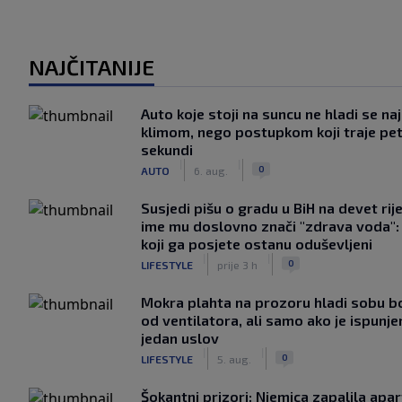
NAJČITANIJE
Auto koje stoji na suncu ne hladi se na
klimom, nego postupkom koji traje pe
sekundi
|
|
0
AUTO
6. aug.
Susjedi pišu o gradu u BiH na devet rije
ime mu doslovno znači "zdrava voda":
koji ga posjete ostanu oduševljeni
|
|
0
LIFESTYLE
prije 3 h
Mokra plahta na prozoru hladi sobu bo
od ventilatora, ali samo ako je ispunje
jedan uslov
|
|
0
LIFESTYLE
5. aug.
Šokantni prizori: Njemica zapalila apa