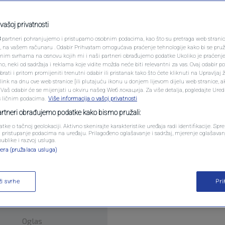
PODCAST
ryna Sabalenka
N1 SPECIJAL
vašoj privatnosti
ara
3
partneri pohranjujemo i pristupamo osobnim podacima, kao što su pretraga web stranica 
FENOMENI
ri, na vašem računaru . Odabir Prihvatam omogućava praćenje tehnologije kako bi se pruž
anim svrhama na osnovu kojih mi i naši partneri obrađujemo podatke Ukoliko je praćenj
 neki od sadržaja i reklama koje vidite možda neće biti relevantni za vas. Ovaj odabir p
NEISTRAŽENO
ati i pritom promijeniti trenutni odabir ili pristanak tako što ćete kliknuti na Upravljaj 
ink na dnu ove web stranice [ili plutajuću ikonu u donjem lijevom dijelu web stranice, a
VIRALNO
. Vaš odabir će se mijenjati u okviru našeg Wеб локација. Za više detalja, pogledajte Ure
s ličnim podacima.
Više informacija o vašoj privatnosti
FOTO
partneri obrađujemo podatke kako bismo pružali:
niru u Rimu mnogo ranije nego što se očekivalo.
atke o tačnoj geolokaciji. Aktivno skenirajte karakteristike uređaja radi identifikacije. Sp
PROMO
li pristupanje podacima na uređaju. Prilagođeno oglašavanje i sadržaj, mjerenje oglašavanj
publike i razvoj usluga.
era (pružalaca usluga)
VIDEO
ži svrhe
Pr
Oglas