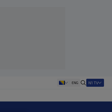
N1 TV
ENG