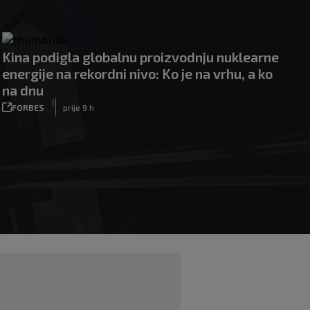
Kina podigla globalnu proizvodnju nuklearne
energije na rekordni nivo: Ko je na vrhu, a ko
na dnu
|
FORBES
prije 9 h