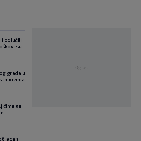
i odlučili
roškovi su
Oglas
og grada u
 stanovima
jićima su
ve
oš jedan