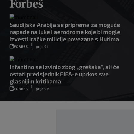
Saudijska Arabija se priprema za moguće
napade na luke i aerodrome koje bi mogle
izvesti iračke milicije povezane s Hutima
|
FORBES
prije 9 h
Infantino se izvinio zbog „grešaka“, ali će
ostati predsjednik FIFA-e uprkos sve
glasnijim kritikama
|
FORBES
prije 9 h