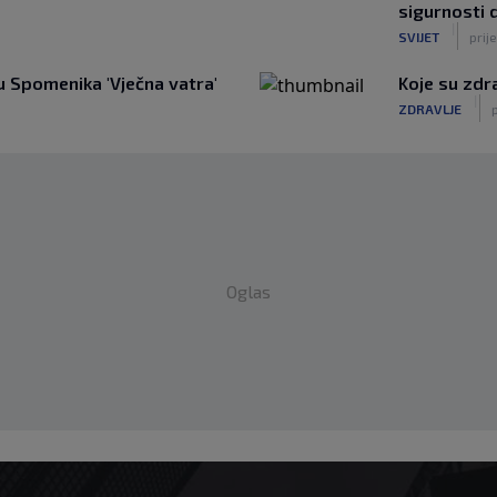
sigurnosti 
|
SVIJET
prije
 Spomenika 'Vječna vatra'
Koje su zdr
|
ZDRAVLJE
p
Oglas