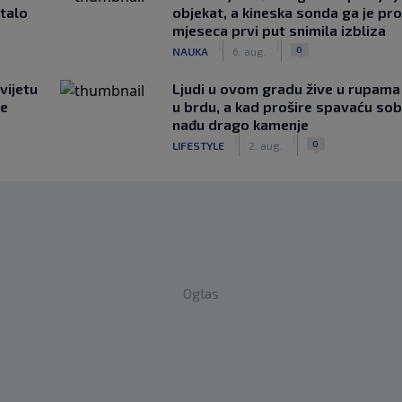
stalo
objekat, a kineska sonda ga je pr
mjeseca prvi put snimila izbliza
|
|
0
NAUKA
6. aug.
vijetu
Ljudi u ovom gradu žive u rupama
ve
u brdu, a kad prošire spavaću so
nađu drago kamenje
|
|
0
LIFESTYLE
2. aug.
Oglas