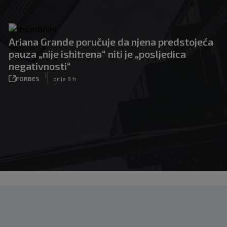
Ariana Grande poručuje da njena predstojeća
pauza „nije ishitrena“ niti je „posljedica
negativnosti“
|
FORBES
prije 9 h