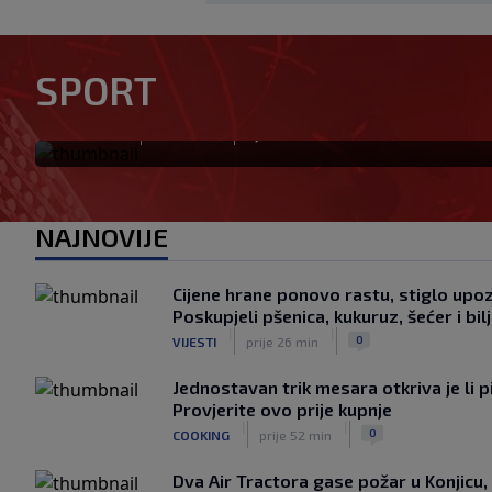
Zvanično: Samed Baždar ima 
SPORT
sa velikom "težinom"
|
|
0
NOGOMET
prije 7 min
NAJNOVIJE
Cijene hrane ponovo rastu, stiglo upo
Poskupjeli pšenica, kukuruz, šećer i bilj
|
|
0
VIJESTI
prije 26 min
Jednostavan trik mesara otkriva je li p
Provjerite ovo prije kupnje
|
|
0
COOKING
prije 52 min
Dva Air Tractora gase požar u Konjicu, 