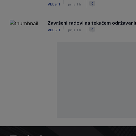
|
|
0
VIJESTI
prije 1 h
Završeni radovi na tekućem održavanju
|
|
0
VIJESTI
prije 1 h