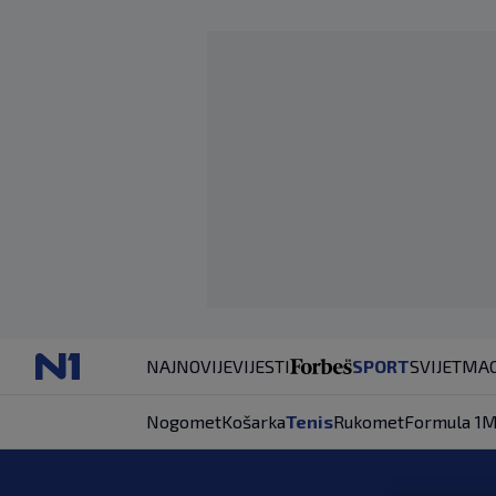
NAJNOVIJE
VIJESTI
SPORT
SVIJET
MAG
Nogomet
Košarka
Tenis
Rukomet
Formula 1