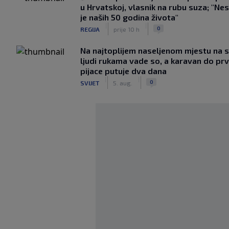
u Hrvatskoj, vlasnik na rubu suza; "Ne
je naših 50 godina života"
|
|
0
REGIJA
prije 10 h
Na najtoplijem naseljenom mjestu na s
ljudi rukama vade so, a karavan do pr
pijace putuje dva dana
|
|
0
SVIJET
5. aug.