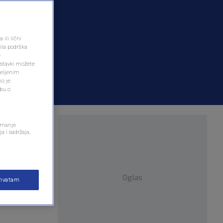
ili lični
ila podrška
e
ostavki možete
željenim
ko je
dbu o
remanje
a i sadržaja,
Oglas
ihvatam