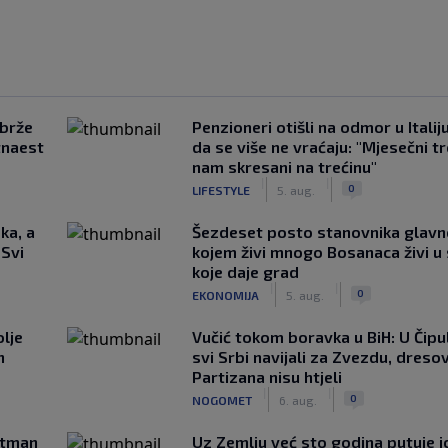
jbrže
Penzioneri otišli na odmor u Italiju 
tnaest
da se više ne vraćaju: "Mjesečni t
nam skresani na trećinu"
|
|
0
LIFESTYLE
5. aug.
ka, a
Šezdeset posto stanovnika glavn
 Svi
kojem živi mnogo Bosanaca živi u
koje daje grad
|
|
0
EKONOMIJA
5. aug.
lje
Vučić tokom boravka u BiH: U Čipul
n
svi Srbi navijali za Zvezdu, dreso
Partizana nisu htjeli
|
|
0
NOGOMET
6. aug.
rtman
Uz Zemlju već sto godina putuje j