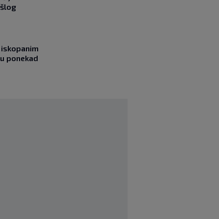
ošlog
 iskopanim
bu ponekad