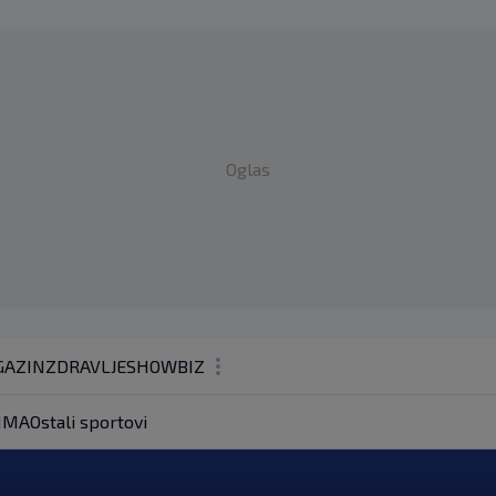
Oglas
AZIN
ZDRAVLJE
SHOWBIZ
KOLUMNE
MMA
Ostali sportovi