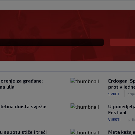
novi klub, zadužio broj
zorenje za građane:
Erdogan: Sp
na ulja
protiv jedne
|
SVIJET
prij
iletina doista svježa:
U ponedjelj
Festival
|
VIJESTI
prij
u subotu stiže i treći
Meta kažnje