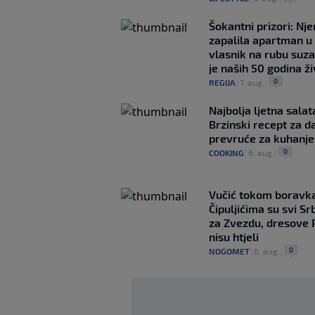
Šokantni prizori: Nj
zapalila apartman u
vlasnik na rubu suza
je naših 50 godina ž
0
REGIJA
|
7. aug.
|
Najbolja ljetna salat
Brzinski recept za d
prevruće za kuhanje
0
COOKING
|
6. aug.
|
Vučić tokom boravka
Čipuljićima su svi Srb
za Zvezdu, dresove 
nisu htjeli
0
NOGOMET
|
6. aug.
|