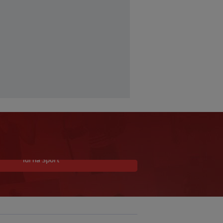
Idi na Sport
Neočekivan transfer na
pomolu: Monaco se
uključio u utrku za
Lukakua
0
NOGOMET
|
prije 30 min.
|