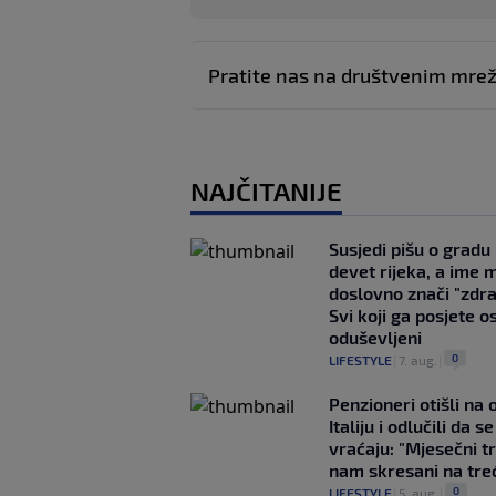
Pratite nas na društvenim mr
NAJČITANIJE
Susjedi pišu o gradu
devet rijeka, a ime 
doslovno znači "zdr
Svi koji ga posjete o
oduševljeni
0
LIFESTYLE
|
7. aug.
|
Penzioneri otišli na
Italiju i odlučili da s
vraćaju: "Mjesečni t
nam skresani na tre
0
LIFESTYLE
|
5. aug.
|