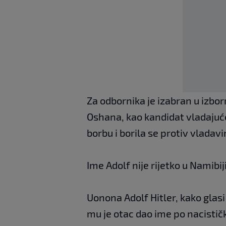
Za odbornika je izabran u izbor
Oshana, kao kandidat vladajuće
borbu i borila se protiv vladavi
Ime Adolf nije rijetko u Namibij
Uonona Adolf Hitler, kako glas
mu je otac dao ime po nacistič