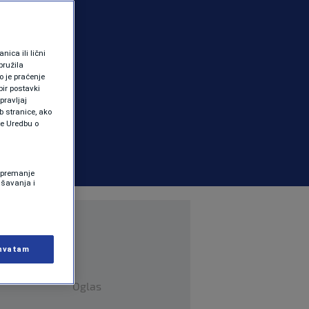
ica ili lični
pružila
 je praćenje
ir postavki
pravljaj
b stranice, ako
te Uredbu o
 Spremanje
ašavanja i
hvatam
Oglas