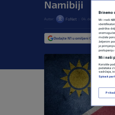
Namibiji
Brinemo o
FoNet
Autor:
04. dec. 2020. 00:34
|
Mi i naši
60
identifikat
podrška dol
onemogućeno,
možete ponov
Dodajte N1 u omiljeni Google izvor
željenim pos
je primjenji
postupanju 
Mi i naši
Koristite po
podataka i/
sadržaja, is
Spisak par
Prika