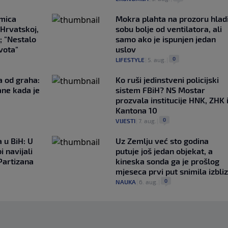
emica
Mokra plahta na prozoru hlad
 Hrvatskoj,
sobu bolje od ventilatora, ali
; "Nestalo
samo ako je ispunjen jedan
ivota"
uslov
0
LIFESTYLE
|
5. aug.
|
a od graha:
Ko ruši jedinstveni policijski
ane kada je
sistem FBiH? NS Mostar
prozvala institucije HNK, ZHK 
Kantona 10
0
VIJESTI
|
7. aug.
|
 u BiH: U
Uz Zemlju već sto godina
i navijali
putuje još jedan objekat, a
Partizana
kineska sonda ga je prošlog
mjeseca prvi put snimila izbli
0
NAUKA
|
6. aug.
|