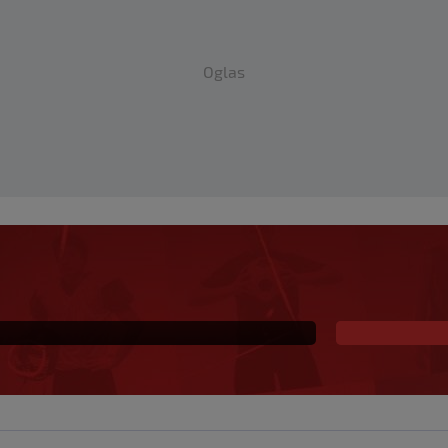
Oglas
o Georginina prva
iča ponovo postala