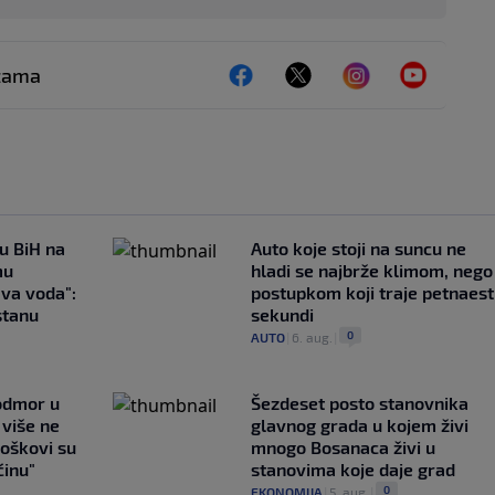
ežama
 u BiH na
Auto koje stoji na suncu ne
mu
hladi se najbrže klimom, nego
ava voda":
postupkom koji traje petnaest
stanu
sekundi
0
AUTO
|
6. aug.
|
 odmor u
Šezdeset posto stanovnika
e više ne
glavnog grada u kojem živi
roškovi su
mnogo Bosanaca živi u
ćinu"
stanovima koje daje grad
0
EKONOMIJA
|
5. aug.
|