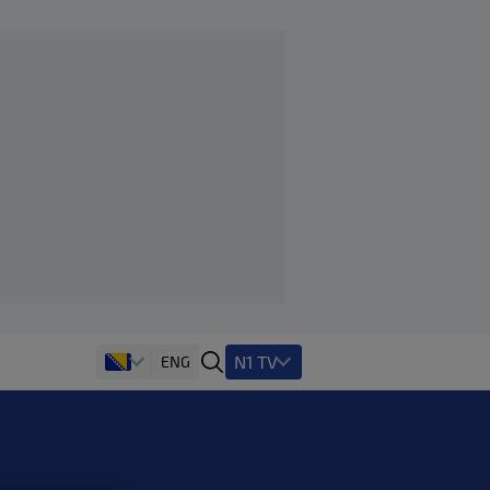
N1 TV
ENG