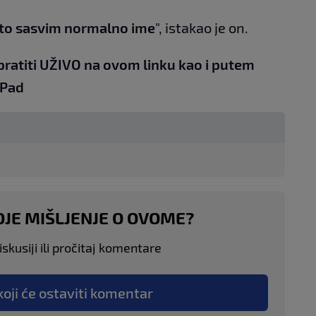
e to sasvim normalno ime
", istakao je on.
pratiti UŽIVO na
ovom linku
kao i putem
iPad
OJE MIŠLJENJE O OVOME?
skusiji ili pročitaj komentare
koji će ostaviti komentar