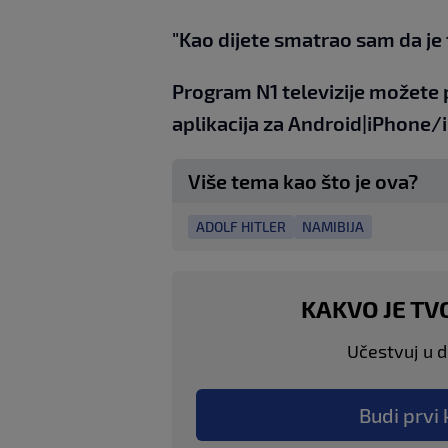
"Kao dijete smatrao sam da j
Program N1 televizije možete 
aplikacija za
An
droid
|
iPhone/
Više tema kao što je ova?
ADOLF HITLER
NAMIBIJA
KAKVO JE TV
Učestvuj u di
Budi prvi 