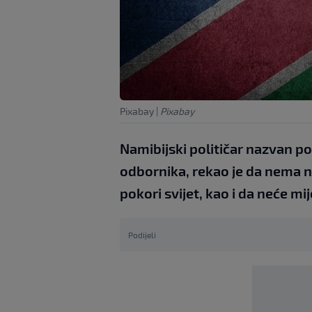
Pixabay
|
Pixabay
Namibijski političar nazvan po 
odbornika, rekao je da nema n
pokori svijet, kao i da neće mij
Podijeli