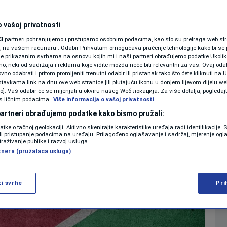
SHOWBIZ
KOLUMNE
 vašoj privatnosti
0
04. dec. 2020. 11:45
SVIJET
komentara
>
|
|
3
partneri pohranjujemo i pristupamo osobnim podacima, kao što su pretraga web stran
ori, na vašem računaru . Odabir Prihvatam omogućava praćenje tehnologije kako bi se 
je prikazanim svrhama na osnovu kojih mi i naši partneri obrađujemo podatke Ukoliko
 neki od sadržaja i reklama koje vidite možda neće biti relevantni za vas. Ovaj odab
PODCAST
no odabrati i pritom promijeniti trenutni odabir ili pristanak tako što ćete kliknuti na U
Više
tavkama link na dnu ove web stranice [ili plutajuću ikonu u donjem lijevom dijelu we
N1 SPECIJAL
vo]. Vaš odabir će se mijenjati u okviru našeg Wеб локација. Za više detalja, pogledaj
s ličnim podacima.
Više informacija o vašoj privatnosti
FENOMENI
 partneri obrađujemo podatke kako bismo pružali:
datke o tačnoj geolokaciji. Aktivno skenirajte karakteristike uređaja radi identifikacije.
NEISTRAŽENO
ili pristupanje podacima na uređaju. Prilagođeno oglašavanje i sadržaj, mjerenje ogl
traživanje publike i razvoj usluga.
tnera (pružalaca usluga)
VIRALNO
FOTO
ži svrhe
Pri
PROMO
VIDEO