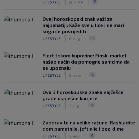
0
LIFESTYLE
prije 4 h
Ovaj horoskopski znak važi za
najbahatiji: Kaže sve u lice i ne mari
koga će povrijediti
|
|
0
LIFESTYLE
8. aug.
Flert tokom kupovine: Finski market
našao način da pomogne samcima da
se upoznaju
|
|
0
LIFESTYLE
8. aug.
Ova 3 horoskopska znaka najčešće
grade uspješne karijere
|
|
0
LIFESTYLE
7. aug.
Zaboravite na velike račune: Rashladite
dom pametnije, jeftinije i bez klime
|
|
0
LIFESTYLE
5. aug.