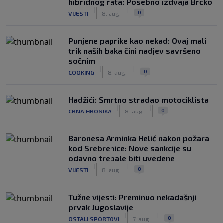
hibridnog rata: Posebno izdvaja Brčko
|
|
0
VIJESTI
8. aug.
Punjene paprike kao nekad: Ovaj mali
trik naših baka čini nadjev savršeno
sočnim
|
|
0
COOKING
8. aug.
Hadžići: Smrtno stradao motociklista
|
|
0
CRNA HRONIKA
8. aug.
Baronesa Arminka Helić nakon požara
kod Srebrenice: Nove sankcije su
odavno trebale biti uvedene
|
|
0
VIJESTI
8. aug.
Tužne vijesti: Preminuo nekadašnji
prvak Jugoslavije
|
|
0
OSTALI SPORTOVI
7. aug.