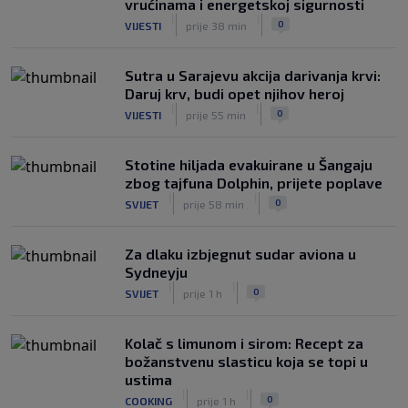
vrućinama i energetskoj sigurnosti
(VIDEO)
|
|
|
|
0
VIJESTI
prije 38 min
0
NOGOMET
8. aug.
Sutra u Sarajevu akcija darivanja krvi:
Daruj krv, budi opet njihov heroj
|
|
0
VIJESTI
prije 55 min
Stotine hiljada evakuirane u Šangaju
zbog tajfuna Dolphin, prijete poplave
|
|
0
SVIJET
prije 58 min
Za dlaku izbjegnut sudar aviona u
Sydneyju
|
|
0
SVIJET
prije 1 h
Kolač s limunom i sirom: Recept za
božanstvenu slasticu koja se topi u
ustima
|
|
0
COOKING
prije 1 h