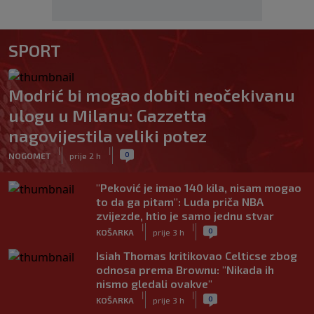
SPORT
Modrić bi mogao dobiti neočekivanu
ulogu u Milanu: Gazzetta
nagovijestila veliki potez
|
|
0
NOGOMET
prije 2 h
"Peković je imao 140 kila, nisam mogao
to da ga pitam": Luda priča NBA
zvijezde, htio je samo jednu stvar
|
|
0
KOŠARKA
prije 3 h
Isiah Thomas kritikovao Celticse zbog
odnosa prema Brownu: "Nikada ih
nismo gledali ovakve"
|
|
0
KOŠARKA
prije 3 h