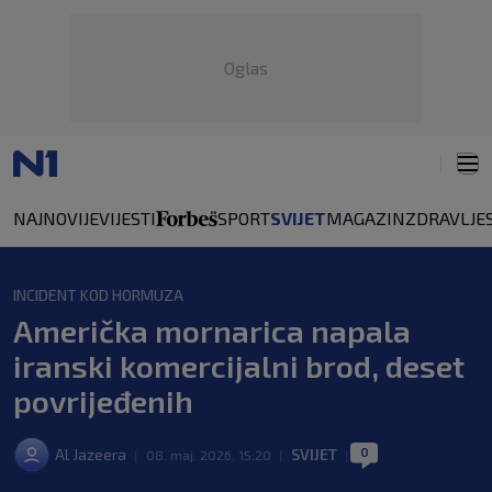
Oglas
NAJNOVIJE
VIJESTI
SPORT
SVIJET
MAGAZIN
ZDRAVLJE
INCIDENT KOD HORMUZA
Američka mornarica napala
iranski komercijalni brod, deset
povrijeđenih
0
Al Jazeera
SVIJET
|
08. maj. 2026. 15:20
|
|