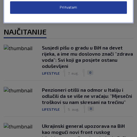
Prihvatam
NAJČITANIJE
Susjedi pišu o gradu u BiH na devet
rijeka, a ime mu doslovno znači "zdrava
voda": Svi koji ga posjete ostanu
oduševljeni
|
|
0
LIFESTYLE
7. aug.
Penzioneri otišli na odmor u Italiju i
odlučili da se više ne vraćaju: "Mjesečni
troškovi su nam skresani na trećinu"
|
|
0
LIFESTYLE
5. aug.
Ukrajinski general upozorava na BiH
kao mogući novi front ruskog