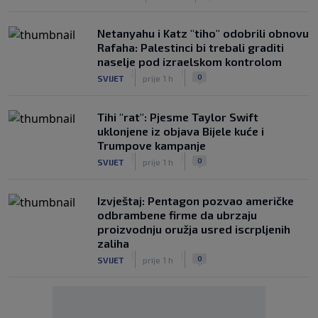
Netanyahu i Katz "tiho" odobrili obnovu
Rafaha: Palestinci bi trebali graditi
naselje pod izraelskom kontrolom
|
|
0
SVIJET
prije 1 h
Tihi "rat": Pjesme Taylor Swift
uklonjene iz objava Bijele kuće i
Trumpove kampanje
|
|
0
SVIJET
prije 1 h
Izvještaj: Pentagon pozvao američke
odbrambene firme da ubrzaju
proizvodnju oružja usred iscrpljenih
zaliha
|
|
0
SVIJET
prije 1 h