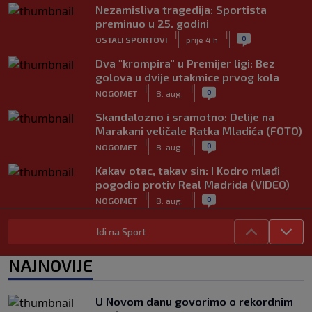
Nezamisliva tragedija: Sportista
preminuo u 25. godini
|
|
0
OSTALI SPORTOVI
prije 4 h
Dva "krompira" u Premijer ligi: Bez
golova u dvije utakmice prvog kola
|
|
0
NOGOMET
8. aug.
Skandalozno i sramotno: Delije na
Marakani veličale Ratka Mladića (FOTO)
|
|
0
NOGOMET
8. aug.
Kakav otac, takav sin: I Kodro mlađi
pogodio protiv Real Madrida (VIDEO)
|
|
0
NOGOMET
8. aug.
Sudija dosjetljivim komentarom
Idi na Sport
nasmijao publiku nakon žalbe tenisera
(VIDEO)
NAJNOVIJE
|
|
0
TENIS
8. aug.
Haos u Irskoj: Navijač utrčao na teren i
U Novom danu govorimo o rekordnim
nasrnuo na gostujuće fudbalere