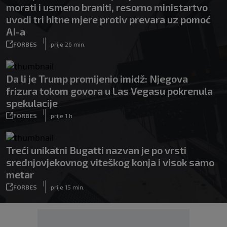
morati i usmeno braniti, resorno ministartvo
uvodi tri hitne mjere protiv prevara uz pomoć
AI-a
|
FORBES
prije 26 min.
Da li je Trump promijenio imidž: Njegova
frizura tokom govora u Las Vegasu pokrenula
spekulacije
|
FORBES
prije 1 h
Treći unikatni Bugatti nazvan je po vrsti
srednjovjekovnog viteškog konja i visok samo
metar
|
FORBES
prije 15 min.