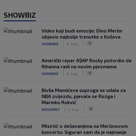
SHOWBIZ
Video koji budi emocije: Dino Merlin
objavio najbolje trenutke s Koševa
|
|
0
SHOWBIZ
6. aug.
Američki reper A$AP Rocky potvrdio da
Rihanna radi na novim pjesmama
|
|
0
SHOWBIZ
6. aug.
Bivša Mamićeva supruga se udala za
NBA zvijezdu, pjevala se Rozga i
Marinko Rokvić
|
|
0
NOGOMET
5. aug.
Misirlić o dešavanjima na Merlinovom
koncertu: Siguran sam da je najmanje