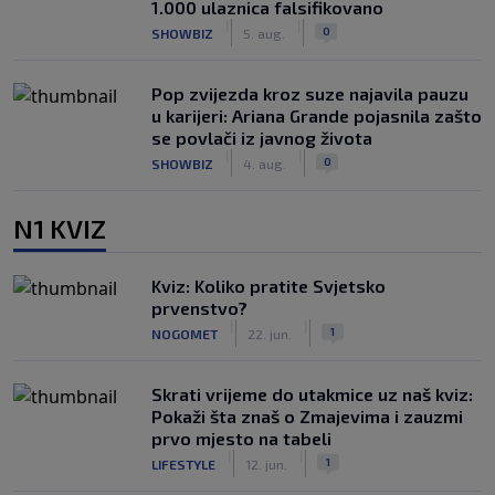
1.000 ulaznica falsifikovano
|
|
0
SHOWBIZ
5. aug.
Pop zvijezda kroz suze najavila pauzu
u karijeri: Ariana Grande pojasnila zašto
se povlači iz javnog života
|
|
0
SHOWBIZ
4. aug.
N1 KVIZ
Kviz: Koliko pratite Svjetsko
prvenstvo?
|
|
1
NOGOMET
22. jun.
Skrati vrijeme do utakmice uz naš kviz:
Pokaži šta znaš o Zmajevima i zauzmi
prvo mjesto na tabeli
|
|
1
LIFESTYLE
12. jun.