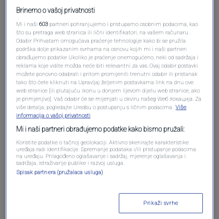
Brinemo o vašoj privatnosti
Mi i naši
603
partneri pohranjujemo i pristupamo osobnim podacima, kao
što su pretraga web stranica ili lični identifikatori, na vašem računaru .
Odabir Prihvatam omogućava praćenje tehnologije kako bi se pružila
podrška dolje prikazanim svrhama na osnovu kojih mi i naši partneri
obrađujemo podatke Ukoliko je praćenje onemogućeno, neki od sadržaja i
reklama koje vidite možda neće biti relevantni za vas. Ovaj odabir postavki
Oglas
možete ponovno odabrati i pritom promijeniti trenutni odabir ili pristanak
tako što ćete kliknuti na Upravljaj željenim postavkama link na dnu ove
web stranice [ili plutajuću ikonu u donjem lijevom dijelu web stranice, ako
je primjenjivo]. Vaš odabir će se mijenjati u okviru našeg Wеб локација. Za
više detalja, pogledajte Uredbu o postupanju s ličnim podacima.
Više
informacija o vašoj privatnosti
Mi i naši partneri obrađujemo podatke kako bismo pružali:
Koristite podatke o tačnoj geolokaciji. Aktivno skenirajte karakteristike
uređaja radi identifikacije. Spremanje podataka i/ili pristupanje podacima
na uređaju. Prilagođeno oglašavanje i sadržaj, mjerenje oglašavanja i
sadržaja, istraživanje publike i razvoj usluga.
Spisak partnera (pružalaca usluga)
Oglas
Prikaži svrhe