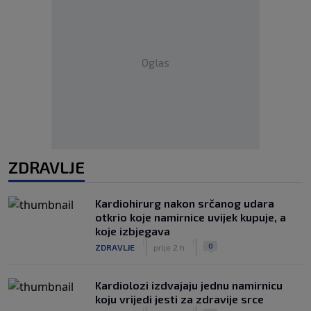
Oglas
ZDRAVLJE
Kardiohirurg nakon srčanog udara
otkrio koje namirnice uvijek kupuje, a
koje izbjegava
|
|
0
ZDRAVLJE
prije 2 h
Kardiolozi izdvajaju jednu namirnicu
koju vrijedi jesti za zdravije srce
|
|