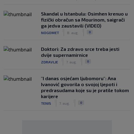
Skandal u Istanbulu: Osimhen krenuo u
fizički obračun sa Mourinom, saigrači
ga jedva zaustavili (VIDEO)
|
|
0
NOGOMET
8. aug.
Doktori: Za zdravo srce treba jesti
dvije supernamirnice
|
|
0
ZDRAVLJE
7. aug.
"I danas osjećam ljubomoru": Ana
Ivanović govorila o svojoj ljepoti i
predrasudama koje su je pratile tokom
karijere
|
|
0
TENIS
7. aug.