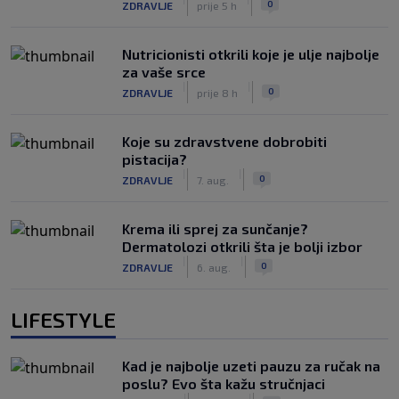
0
ZDRAVLJE
prije 5 h
Nutricionisti otkrili koje je ulje najbolje
za vaše srce
|
|
0
ZDRAVLJE
prije 8 h
Koje su zdravstvene dobrobiti
pistacija?
|
|
0
ZDRAVLJE
7. aug.
Krema ili sprej za sunčanje?
Dermatolozi otkrili šta je bolji izbor
|
|
0
ZDRAVLJE
6. aug.
LIFESTYLE
Kad je najbolje uzeti pauzu za ručak na
poslu? Evo šta kažu stručnjaci
|
|