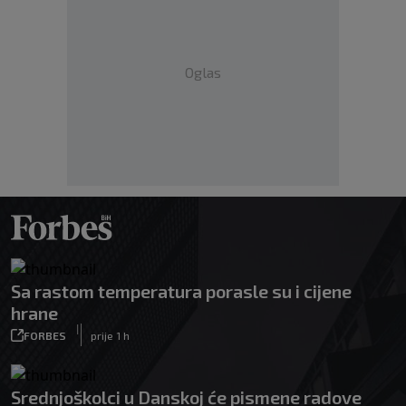
Oglas
Sa rastom temperatura porasle su i cijene
hrane
|
FORBES
prije 1 h
Srednjoškolci u Danskoj će pismene radove