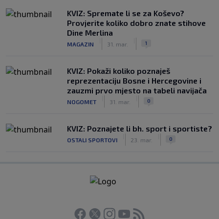
KVIZ: Spremate li se za Koševo?
Provjerite koliko dobro znate stihove
Dine Merlina
|
|
1
MAGAZIN
31. mar.
KVIZ: Pokaži koliko poznaješ
reprezentaciju Bosne i Hercegovine i
zauzmi prvo mjesto na tabeli navijača
|
|
0
NOGOMET
31. mar.
KVIZ: Poznajete li bh. sport i sportiste?
|
|
0
OSTALI SPORTOVI
23. mar.