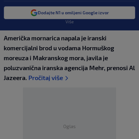
Dodajte N1 u omiljeni Google izvor
Više
Američka mornarica napala je iranski
komercijalni brod u vodama Hormuškog
moreuza i Makranskog mora, javila je
poluzvanična iranska agencija Mehr, prenosi Al
Jazeera.
Pročitaj više
Oglas