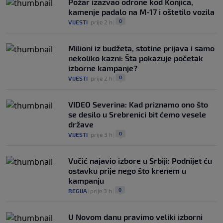
Požar izazvao odrone kod Konjica,
kamenje padalo na M-17 i oštetilo vozila
0
VIJESTI
|
prije 2 h
|
Milioni iz budžeta, stotine prijava i samo
nekoliko kazni: Šta pokazuje početak
izborne kampanje?
0
VIJESTI
|
prije 2 h
|
VIDEO Severina: Kad priznamo ono što
se desilo u Srebrenici bit ćemo vesele
države
0
VIJESTI
|
prije 3 h
|
Vučić najavio izbore u Srbiji: Podnijet ću
ostavku prije nego što krenem u
kampanju
0
REGIJA
|
prije 3 h
|
U Novom danu pravimo veliki izborni