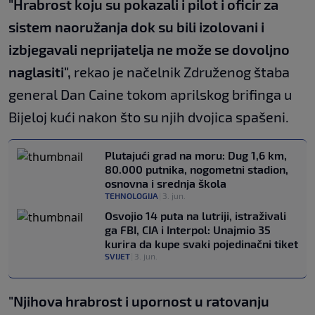
"Hrabrost koju su pokazali i pilot i oficir za
sistem naoružanja dok su bili izolovani i
izbjegavali neprijatelja ne može se dovoljno
naglasiti",
rekao je načelnik Združenog štaba
general Dan Caine tokom aprilskog brifinga u
Bijeloj kući nakon što su njih dvojica spašeni.
Plutajući grad na moru: Dug 1,6 km,
80.000 putnika, nogometni stadion,
osnovna i srednja škola
TEHNOLOGIJA
|
3. jun.
Osvojio 14 puta na lutriji, istraživali
ga FBI, CIA i Interpol: Unajmio 35
kurira da kupe svaki pojedinačni tiket
SVIJET
|
3. jun.
"Njihova hrabrost i upornost u ratovanju