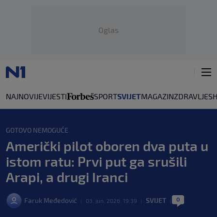
Oglas
NAJNOVIJE
VIJESTI
SPORT
SVIJET
MAGAZIN
ZDRAVLJE
S
GOTOVO NEMOGUĆE
Američki pilot oboren dva puta u
istom ratu: Prvi put ga srušili
Arapi, a drugi Iranci
0
Faruk Međedović
SVIJET
|
03. jun. 2026. 19:39
|
|