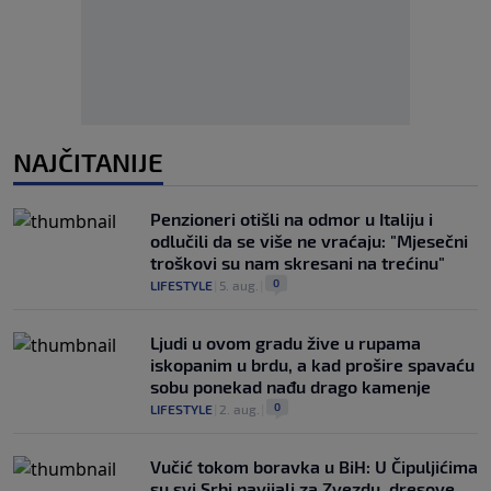
NAJČITANIJE
Penzioneri otišli na odmor u Italiju i
odlučili da se više ne vraćaju: "Mjesečni
troškovi su nam skresani na trećinu"
0
LIFESTYLE
|
5. aug.
|
Ljudi u ovom gradu žive u rupama
iskopanim u brdu, a kad prošire spavaću
sobu ponekad nađu drago kamenje
0
LIFESTYLE
|
2. aug.
|
Vučić tokom boravka u BiH: U Čipuljićima
su svi Srbi navijali za Zvezdu, dresove