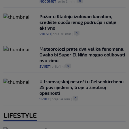
0
NOGOMET
|
prije 2 min.
|
Požar u Kladnju izolovan kanalom,
središte opožarenog područja i dalje
aktivno
0
VIJESTI
|
prije 38 min.
|
Meteorolozi prate dva velika fenomena:
Ovako bi Super El Niño mogao oblikovati
ovu zimu
0
SVIJET
|
prije 1 h
|
U tramvajskoj nesreći u Gelsenkirchenu
25 povrijeđenih, troje u životnoj
opasnosti
0
SVIJET
|
prije 54 min.
|
LIFESTYLE