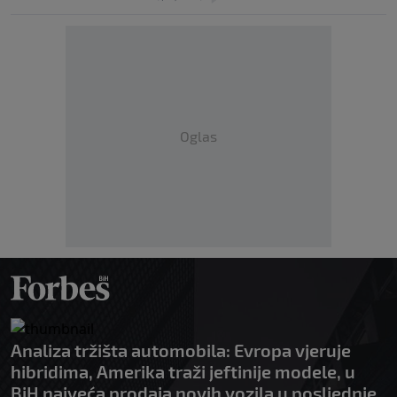
Oglas
Analiza tržišta automobila: Evropa vjeruje
hibridima, Amerika traži jeftinije modele, u
BiH najveća prodaja novih vozila u posljednje