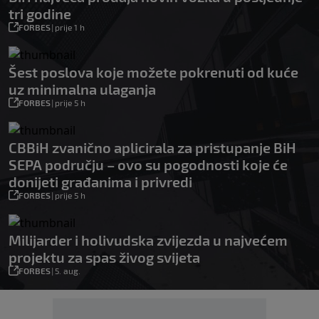
tri godine
FORBES
|
prije 1 h
Šest poslova koje možete pokrenuti od kuće
uz minimalna ulaganja
FORBES
|
prije 5 h
CBBiH zvanično aplicirala za pristupanje BiH
SEPA području – ovo su pogodnosti koje će
donijeti građanima i privredi
FORBES
|
prije 5 h
Milijarder i holivudska zvijezda u najvećem
projektu za spas živog svijeta
FORBES
|
5. aug.