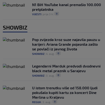
N1 BiH YouTube kanal premašio 100.000
pretplatnika
0
VIJESTI
|
prije 3 h
|
SHOWBIZ
Pop zvijezda kroz suze najavila pauzu u
karijeri: Ariana Grande pojasnila zašto
se povlači iz javnog života
0
SHOWBIZ
|
4. aug.
|
Legendarni Marduk predvodi dvodnevni
black metal praznik u Sarajevu
0
SHOWBIZ
|
3. aug.
|
U istom trenutku više od 158.000 ljudi
pokušalo kupiti kartu za koncert Dine
Merlina u Kraljevu
0
REGIJA
|
3. aug.
|