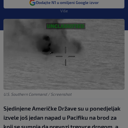
Dodajte N1 u omiljeni Google izvor
Više
U.S. Southern Command / Screenshot
Sjedinjene Američke Države su u ponedjeljak
izvele još jedan napad u Pacifiku na brod za
koji se sumnja da prevozi trgovce drogom, a