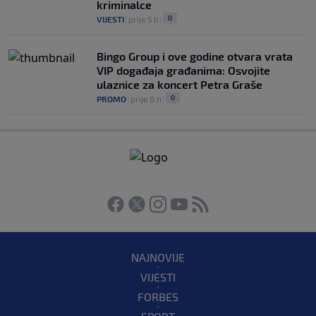
kriminalce
0
VIJESTI
|
prije 5 h
|
Bingo Group i ove godine otvara vrata
VIP događaja građanima: Osvojite
ulaznice za koncert Petra Graše
0
PROMO
|
prije 6 h
|
NAJNOVIJE
VIJESTI
FORBES