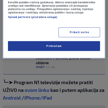
Koristite podatke o tačnoj geolokaciji. Aktivno skenirajte karakteristike
optužuje za "trgovinu drogom“.
uređaja radi identifikacije. Spremanje podataka i/ili pristupanje
podacima na uređaju. Prilagođeno oglašavanje i sadržaj, mjerenje
oglašavanja i sadržaja, istraživanje publike i razvoj usluga.
Podsjetimo da je Amerika 22. decembra izvela
Spisak partnera (pružalaca usluga)
u istočnom Pacifiku također napad na brod za
koji se sumnjalo da krijumčari drogu. Tom
Prikaži svrhe
prilikom je ubijena jedna osoba.
Prihvatam
Američka vojska napala brod
istočnom Pacifiku, jedna osoba
ubijena
SVIJET
|
23. dec.
╰┈➤ Program N1 televizije možete pratiti
UŽIVO na
ovom linku
kao i putem aplikacija za
Android
/
iPhone/iPad