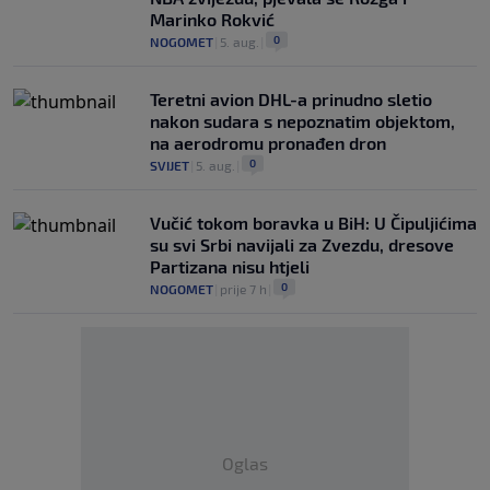
Marinko Rokvić
0
NOGOMET
|
5. aug.
|
Teretni avion DHL-a prinudno sletio
nakon sudara s nepoznatim objektom,
na aerodromu pronađen dron
0
SVIJET
|
5. aug.
|
Vučić tokom boravka u BiH: U Čipuljićima
su svi Srbi navijali za Zvezdu, dresove
Partizana nisu htjeli
0
NOGOMET
|
prije 7 h
|
Oglas