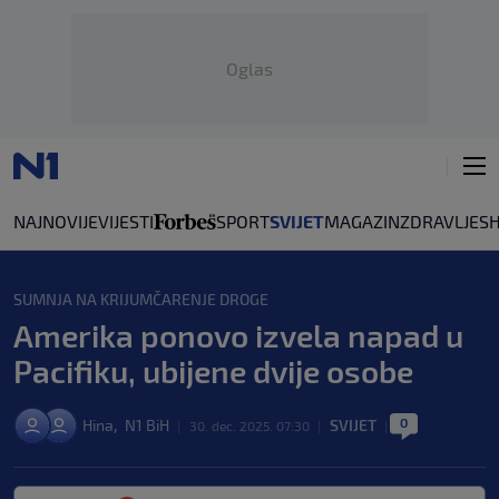
Oglas
NAJNOVIJE
VIJESTI
SPORT
SVIJET
MAGAZIN
ZDRAVLJE
S
SUMNJA NA KRIJUMČARENJE DROGE
Amerika ponovo izvela napad u
Pacifiku, ubijene dvije osobe
0
,
Hina
N1 BiH
SVIJET
|
30. dec. 2025. 07:30
|
|