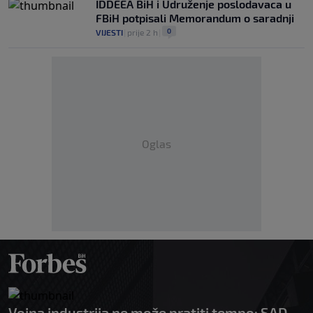
IDDEEA BiH i Udruženje poslodavaca u
FBiH potpisali Memorandum o saradnji
0
VIJESTI
|
prije 2 h
|
Oglas
Vojna industrija ne može pratiti tempo: SAD