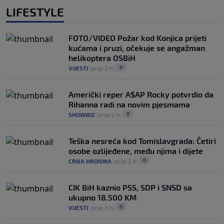
LIFESTYLE
FOTO/VIDEO Požar kod Konjica prijeti
kućama i pruzi, očekuje se angažman
helikoptera OSBiH
0
VIJESTI
|
prije 2 h
|
Američki reper A$AP Rocky potvrdio da
Rihanna radi na novim pjesmama
0
SHOWBIZ
|
prije 2 h
|
Teška nesreća kod Tomislavgrada: Četiri
osobe ozlijeđene, među njima i dijete
0
CRNA HRONIKA
|
prije 2 h
|
CIK BiH kaznio PSS, SDP i SNSD sa
ukupno 18.500 KM
0
VIJESTI
|
prije 3 h
|