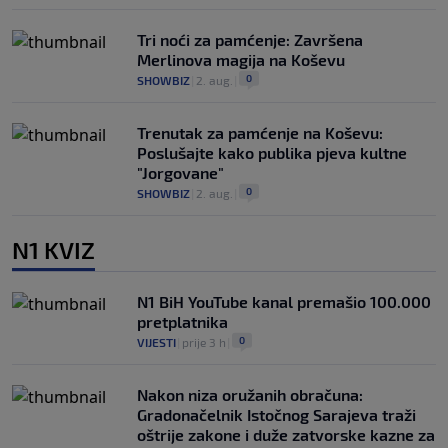
Tri noći za pamćenje: Završena
Merlinova magija na Koševu
0
SHOWBIZ
|
2. aug.
|
Trenutak za pamćenje na Koševu:
Poslušajte kako publika pjeva kultne
"Jorgovane"
0
SHOWBIZ
|
2. aug.
|
N1 KVIZ
N1 BiH YouTube kanal premašio 100.000
pretplatnika
0
VIJESTI
|
prije 3 h
|
Nakon niza oružanih obračuna:
Gradonačelnik Istočnog Sarajeva traži
oštrije zakone i duže zatvorske kazne za