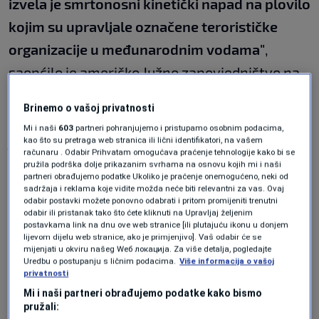
izvela je smrtonosni kinetički napad na plovilo
kojim su upravljale označene terorističke
organizacije u međunarodnim vodama"
,
saopćilo je američko Južno zapovjedništvo na
društvenoj mreži X.
Brinemo o vašoj privatnosti
On Dec. 29, at the direction of
@SecWar
Pete Hegseth,
Mi i naši
603
partneri pohranjujemo i pristupamo osobnim podacima,
kao što su pretraga web stranica ili lični identifikatori, na vašem
Joint Task Force Southern Spear conducted a lethal
računaru . Odabir Prihvatam omogućava praćenje tehnologije kako bi se
kinetic strike on a vessel operated by Designated
pružila podrška dolje prikazanim svrhama na osnovu kojih mi i naši
Terrorist Organizations in international waters.
partneri obrađujemo podatke Ukoliko je praćenje onemogućeno, neki od
sadržaja i reklama koje vidite možda neće biti relevantni za vas. Ovaj
Intelligence confirmed the vessel was transiting along
odabir postavki možete ponovno odabrati i pritom promijeniti trenutni
known…
pic.twitter.com/69ywxXk30N
odabir ili pristanak tako što ćete kliknuti na Upravljaj željenim
postavkama link na dnu ove web stranice [ili plutajuću ikonu u donjem
— U.S. Southern Command (@Southcom)
December 29,
lijevom dijelu web stranice, ako je primjenjivo]. Vaš odabir će se
2025
mijenjati u okviru našeg Wеб локација. Za više detalja, pogledajte
Uredbu o postupanju s ličnim podacima.
Više informacija o vašoj
Ukupno je najmanje 107 osoba ubijeno u
privatnosti
američkim napadima usmjerenim na brodove
Mi i naši partneri obrađujemo podatke kako bismo
pružali:
koje Washington, bez iznošenja dokaza,