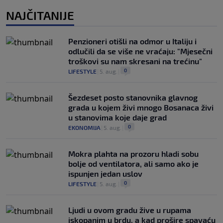
NAJČITANIJE
Penzioneri otišli na odmor u Italiju i
odlučili da se više ne vraćaju: "Mjesečni
troškovi su nam skresani na trećinu"
0
LIFESTYLE
|
5. aug.
|
Šezdeset posto stanovnika glavnog
grada u kojem živi mnogo Bosanaca živi
u stanovima koje daje grad
0
EKONOMIJA
|
5. aug.
|
Mokra plahta na prozoru hladi sobu
bolje od ventilatora, ali samo ako je
ispunjen jedan uslov
0
LIFESTYLE
|
5. aug.
|
Ljudi u ovom gradu žive u rupama
iskopanim u brdu, a kad prošire spavaću