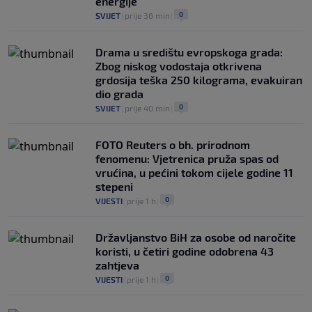
energije
0
SVIJET
|
prije 36 min
|
Drama u središtu evropskoga grada:
Zbog niskog vodostaja otkrivena
grdosija teška 250 kilograma, evakuiran
dio grada
0
SVIJET
|
prije 40 min
|
FOTO Reuters o bh. prirodnom
fenomenu: Vjetrenica pruža spas od
vrućina, u pećini tokom cijele godine 11
stepeni
0
VIJESTI
|
prije 1 h
|
Državljanstvo BiH za osobe od naročite
koristi, u četiri godine odobrena 43
zahtjeva
0
VIJESTI
|
prije 1 h
|