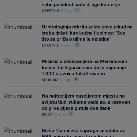
sobu ponekad nađu drago kamenje
0
LIFESTYLE
|
2. aug.
|
Ornitologinja otkrila zašto sove nikad ne
treba držati kao kućne ljubimce: "Sve
što se priča o njima je neistina"
0
LIFESTYLE
|
4. aug.
|
Misirlić o dešavanjima na Merlinovom
koncertu: Siguran sam da je najmanje
1.000 ulaznica falsifikovano
0
SHOWBIZ
|
5. aug.
|
Na najtoplijem naseljenom mjestu na
svijetu ljudi rukama vade so, a karavan
do prve pijace putuje dva dana
0
SVIJET
|
5. aug.
|
Bivša Mamićeva supruga se udala za
NBA zvijezdu, pjevala se Rozga i