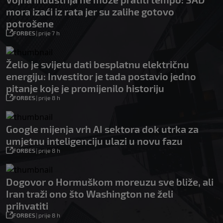
mora izaći iz rata jer su zalihe gotovo
potrošene
FORBES
|
prije 7 h
Želio je svijetu dati besplatnu električnu
energiju: Investitor je tada postavio jedno
pitanje koje je promijenilo historiju
FORBES
|
prije 8 h
Google mijenja vrh AI sektora dok utrka za
umjetnu inteligenciju ulazi u novu fazu
FORBES
|
prije 8 h
Dogovor o Hormuškom moreuzu sve bliže, ali
Iran traži ono što Washington ne želi
prihvatiti
FORBES
|
prije 8 h