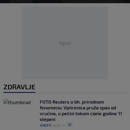
Oglas
ZDRAVLJE
FOTO Reuters o bh. prirodnom
fenomenu: Vjetrenica pruža spas od
vrućina, u pećini tokom cijele godine 11
stepeni
0
VIJESTI
|
prije 1 h
|