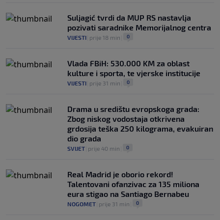
Suljagić tvrdi da MUP RS nastavlja
pozivati saradnike Memorijalnog centra
0
VIJESTI
|
prije 18 min
|
Vlada FBiH: 530.000 KM za oblast
kulture i sporta, te vjerske institucije
0
VIJESTI
|
prije 31 min
|
Drama u središtu evropskoga grada:
Zbog niskog vodostaja otkrivena
grdosija teška 250 kilograma, evakuiran
dio grada
0
SVIJET
|
prije 40 min
|
Real Madrid je oborio rekord!
Talentovani ofanzivac za 135 miliona
eura stigao na Santiago Bernabeu
0
NOGOMET
|
prije 31 min
|