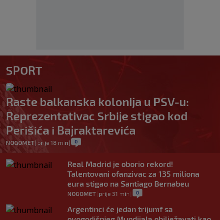
SPORT
Raste balkanska kolonija u PSV-u:
Reprezentativac Srbije stigao kod
Perišića i Bajraktarevića
0
NOGOMET
|
prije 18 min
|
Real Madrid je oborio rekord!
Talentovani ofanzivac za 135 miliona
eura stigao na Santiago Bernabeu
0
NOGOMET
|
prije 31 min
|
Argentinci će jedan trijumf sa
ovogodišnjeg Mundijala obilježavati kao