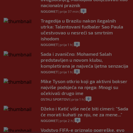
nacionalni praznik
0
NOGOMET
|
prije 37 min
|
Tragedija u Brazilu nakon ilegalnih
utrka: Talentovani fudbaler Sao Paula
učestvovao u nesreći sa smrtnim
ishodom
0
NOGOMET
|
prije 1 h
|
Sada i zvanično: Mohamed Salah
predstavljen u novom klubu,
kompletirana je najveća ljetna senzacija
0
NOGOMET
|
prije 1 h
|
Mike Tyson otkrio koji ga aktivni bokser
najviše podsjeća na njega: Mnogi su
očekivali drugo ime
0
OSTALI SPORTOVI
|
prije 1 h
|
Džeko i Katić više neće biti cimeri: "Sada
će morati kuhati za nju, ne za mene..."
0
NOGOMET
|
prije 2 h
|
Vodstvo FIFA-e priznalo pogreške, evo