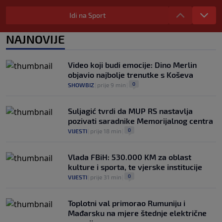
kakav je njegov stav prema Infantinu
Idi na Sport
0
NOGOMET
|
prije 2 h
|
Evo šta Sabalenka misli o testiranju pola
NAJNOVIJE
u ženskom tenisu
0
TENIS
|
prije 2 h
|
Video koji budi emocije: Dino Merlin
objavio najbolje trenutke s Koševa
0
SHOWBIZ
|
prije 9 min
|
Suljagić tvrdi da MUP RS nastavlja
pozivati saradnike Memorijalnog centra
0
VIJESTI
|
prije 18 min
|
Vlada FBiH: 530.000 KM za oblast
kulture i sporta, te vjerske institucije
0
VIJESTI
|
prije 31 min
|
Toplotni val primorao Rumuniju i
Mađarsku na mjere štednje električne