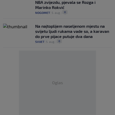
NBA zvijezdu, pjevala se Rozga i
Marinko Rokvić
0
NOGOMET
|
5. aug.
|
Na najtoplijem naseljenom mjestu na
svijetu ljudi rukama vade so, a karavan
do prve pijace putuje dva dana
0
SVIJET
|
5. aug.
|
Oglas