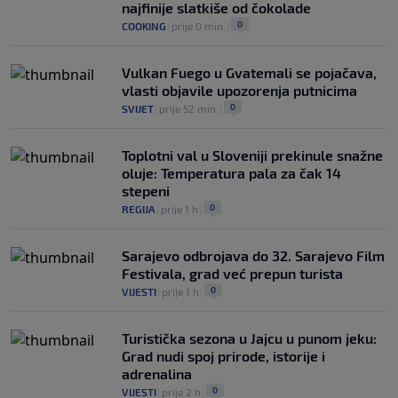
NOGOMET
|
prije 2 h
|
najfinije slatkiše od čokolade
0
COOKING
|
prije 0 min.
|
Vulkan Fuego u Gvatemali se pojačava,
vlasti objavile upozorenja putnicima
0
SVIJET
|
prije 52 min.
|
Toplotni val u Sloveniji prekinule snažne
oluje: Temperatura pala za čak 14
stepeni
0
REGIJA
|
prije 1 h
|
Sarajevo odbrojava do 32. Sarajevo Film
Festivala, grad već prepun turista
0
VIJESTI
|
prije 1 h
|
Turistička sezona u Jajcu u punom jeku:
Grad nudi spoj prirode, istorije i
adrenalina
0
VIJESTI
|
prije 2 h
|