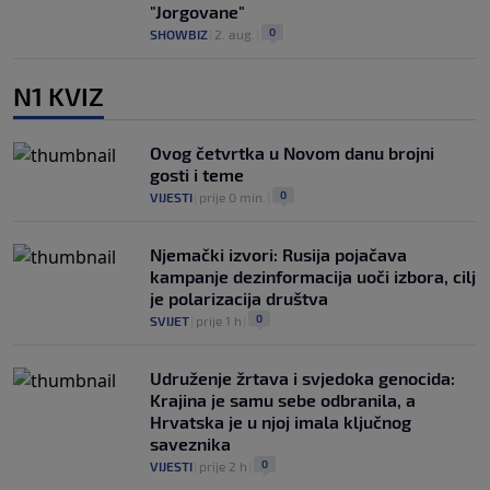
"Jorgovane"
0
SHOWBIZ
|
2. aug.
|
N1 KVIZ
Ovog četvrtka u Novom danu brojni
gosti i teme
0
VIJESTI
|
prije 0 min.
|
Njemački izvori: Rusija pojačava
kampanje dezinformacija uoči izbora, cilj
je polarizacija društva
0
SVIJET
|
prije 1 h
|
Udruženje žrtava i svjedoka genocida:
Krajina je samu sebe odbranila, a
Hrvatska je u njoj imala ključnog
saveznika
0
VIJESTI
|
prije 2 h
|