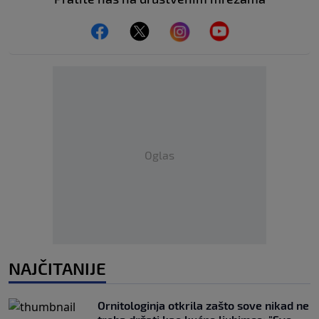
Oglas
NAJČITANIJE
Ornitologinja otkrila zašto sove nikad ne