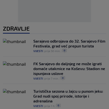
ZDRAVLJE
Sarajevo odbrojava do 32. Sarajevo Film
Festivala, grad već prepun turista
0
VIJESTI
|
prije 50 min.
|
FK Sarajevo do daljnjeg ne može igrati
domaće utakmice na Koševu: Stadion ne
ispunjava uslove
0
VIJESTI
|
prije 7 min.
|
Turistička sezona u Jajcu u punom jeku:
Grad nudi spoj prirode, istorije i
adrenalina
0
VIJESTI
|
prije 1 h
|