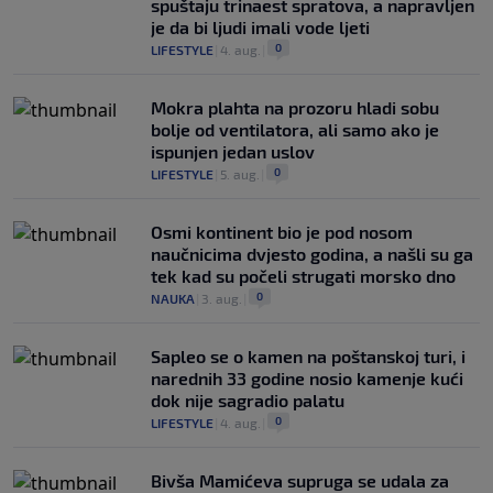
spuštaju trinaest spratova, a napravljen
je da bi ljudi imali vode ljeti
0
LIFESTYLE
|
4. aug.
|
Mokra plahta na prozoru hladi sobu
bolje od ventilatora, ali samo ako je
ispunjen jedan uslov
0
LIFESTYLE
|
5. aug.
|
Osmi kontinent bio je pod nosom
naučnicima dvjesto godina, a našli su ga
tek kad su počeli strugati morsko dno
0
NAUKA
|
3. aug.
|
Saplео se o kamen na poštanskoj turi, i
narednih 33 godine nosio kamenje kući
dok nije sagradio palatu
0
LIFESTYLE
|
4. aug.
|
Bivša Mamićeva supruga se udala za