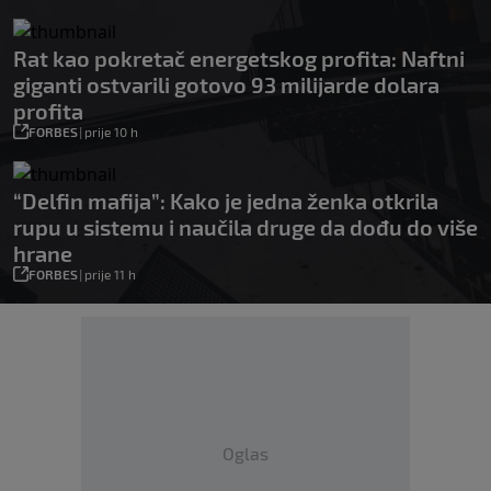
Rat kao pokretač energetskog profita: Naftni
giganti ostvarili gotovo 93 milijarde dolara
profita
FORBES
|
prije 10 h
“Delfin mafija”: Kako je jedna ženka otkrila
rupu u sistemu i naučila druge da dođu do više
hrane
FORBES
|
prije 11 h
Oglas