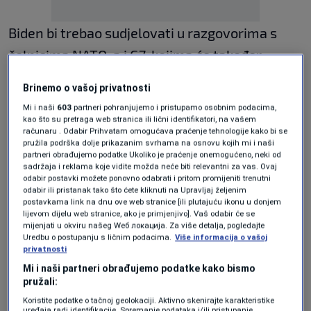
Biden bi trebao sudjelovati u razgovorima s
čelnicima NATO-a i G7, kojima će također
prisustvovati premijer Boris Johnson.
Brinemo o vašoj privatnosti
Mi i naši
603
partneri pohranjujemo i pristupamo osobnim podacima,
Bijela kuća je objavila da će Biden otputovati u
kao što su pretraga web stranica ili lični identifikatori, na vašem
računaru . Odabir Prihvatam omogućava praćenje tehnologije kako bi se
petak u Poljsku kako bi u Varšavi s
pružila podrška dolje prikazanim svrhama na osnovu kojih mi i naši
partneri obrađujemo podatke Ukoliko je praćenje onemogućeno, neki od
predsjednikom Andrzejem Dudom razgovarao
sadržaja i reklama koje vidite možda neće biti relevantni za vas. Ovaj
odabir postavki možete ponovno odabrati i pritom promijeniti trenutni
o ukrajinskoj krizi.
odabir ili pristanak tako što ćete kliknuti na Upravljaj željenim
postavkama link na dnu ove web stranice [ili plutajuću ikonu u donjem
lijevom dijelu web stranice, ako je primjenjivo]. Vaš odabir će se
mijenjati u okviru našeg Wеб локација. Za više detalja, pogledajte
Glasnogovornica Bijele kuće Jen Psaki je kazala
Uredbu o postupanju s ličnim podacima.
Više informacija o vašoj
privatnosti
kako će Biden otputovati u petak u Poljsku kako
Mi i naši partneri obrađujemo podatke kako bismo
bi razgovarao o međunarodnom odgovoru na
pružali:
“humanitarnu krizu i krizu ljudskih prava koju
Koristite podatke o tačnoj geolokaciji. Aktivno skenirajte karakteristike
uređaja radi identifikacije. Spremanje podataka i/ili pristupanje