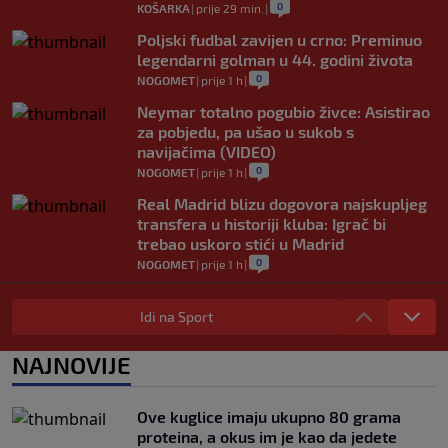
0
KOŠARKA
|
prije 29 min.
|
Poljski fudbal zavijen u crno: Preminuo
legendarni golman u 44. godini života
0
NOGOMET
|
prije 1 h
|
Neymar totalno pogubio živce: Asistirao
za pobjedu, pa ušao u sukob s
navijačima (VIDEO)
0
NOGOMET
|
prije 1 h
|
Real Madrid blizu dogovora najskupljeg
transfera u historiji kluba: Igrač bi
trebao uskoro stići u Madrid
0
NOGOMET
|
prije 1 h
|
Lara Gut-Behrami završila karijeru:
Jedna od najvećih skijašica svih
Idi na Sport
vremena rekla "zbogom"
0
OSTALI SPORTOVI
|
prije 1 h
|
NAJNOVIJE
Predsjednik FIFA-e ne odustaje od svojih
planova: Otkriveno šta je ponudio
Ove kuglice imaju ukupno 80 grama
Marokancima za podršku
proteina, a okus im je kao da jedete
0