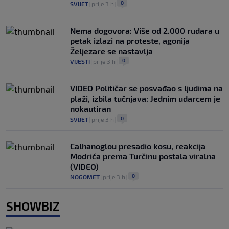
0
SVIJET
|
prije 3 h
|
Nema dogovora: Više od 2.000 rudara u
petak izlazi na proteste, agonija
Željezare se nastavlja
0
VIJESTI
|
prije 3 h
|
VIDEO Političar se posvađao s ljudima na
plaži, izbila tučnjava: Jednim udarcem je
nokautiran
0
SVIJET
|
prije 3 h
|
Calhanoglou presadio kosu, reakcija
Modrića prema Turčinu postala viralna
(VIDEO)
0
NOGOMET
|
prije 3 h
|
SHOWBIZ