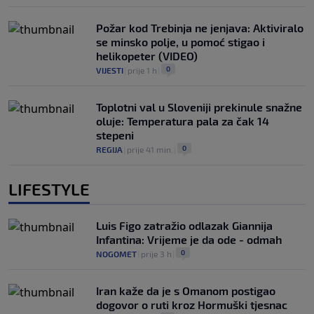
Požar kod Trebinja ne jenjava: Aktiviralo
se minsko polje, u pomoć stigao i
helikopeter (VIDEO)
0
VIJESTI
|
prije 1 h
|
Toplotni val u Sloveniji prekinule snažne
oluje: Temperatura pala za čak 14
stepeni
0
REGIJA
|
prije 41 min.
|
LIFESTYLE
Luis Figo zatražio odlazak Giannija
Infantina: Vrijeme je da ode - odmah
0
NOGOMET
|
prije 3 h
|
Iran kaže da je s Omanom postigao
dogovor o ruti kroz Hormuški tjesnac