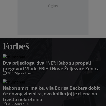
Oglas
Dva prijedloga, dva “NE”: Kako su propali
pregovori Vlade FBiH i Nove Željezare Zenica
FORBES
|
prije 13 min.
Nakon smrti majke, vila Borisa Beckera dobit
će novog vlasnika, evo kolika joj je cijena na
tržištu nekretnina
FORBES
|
prije 4 h