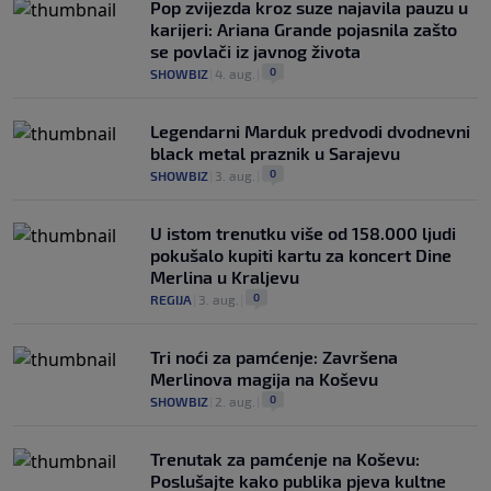
Pop zvijezda kroz suze najavila pauzu u
karijeri: Ariana Grande pojasnila zašto
se povlači iz javnog života
0
SHOWBIZ
|
4. aug.
|
Legendarni Marduk predvodi dvodnevni
black metal praznik u Sarajevu
0
SHOWBIZ
|
3. aug.
|
U istom trenutku više od 158.000 ljudi
pokušalo kupiti kartu za koncert Dine
Merlina u Kraljevu
0
REGIJA
|
3. aug.
|
Tri noći za pamćenje: Završena
Merlinova magija na Koševu
0
SHOWBIZ
|
2. aug.
|
Trenutak za pamćenje na Koševu:
Poslušajte kako publika pjeva kultne