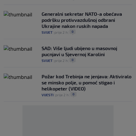
Generalni sekretar NATO-a obećava
podršku protivvazdušnoj odbrani
Ukrajine nakon ruskih napada
0
SVIJET
|
prije 2 h
|
SAD: Više ljudi ubijeno u masovnoj
pucnjavi u Sjevernoj Karolini
0
SVIJET
|
prije 2 h
|
Požar kod Trebinja ne jenjava: Aktiviralo
se minsko polje, u pomoć stigao i
helikopeter (VIDEO)
0
VIJESTI
|
prije 2 h
|