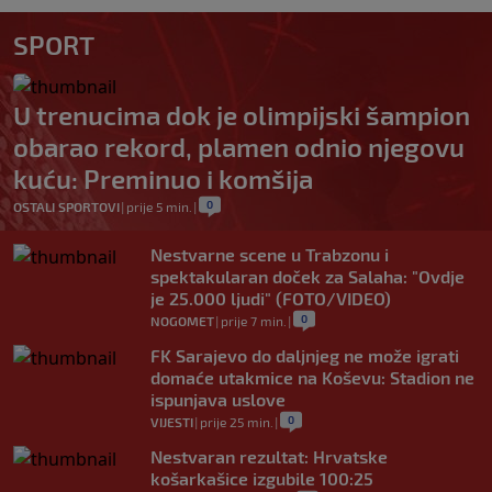
SPORT
U trenucima dok je olimpijski šampion
obarao rekord, plamen odnio njegovu
kuću: Preminuo i komšija
0
OSTALI SPORTOVI
|
prije 5 min.
|
Nestvarne scene u Trabzonu i
spektakularan doček za Salaha: "Ovdje
je 25.000 ljudi" (FOTO/VIDEO)
0
NOGOMET
|
prije 7 min.
|
FK Sarajevo do daljnjeg ne može igrati
domaće utakmice na Koševu: Stadion ne
ispunjava uslove
0
VIJESTI
|
prije 25 min.
|
Nestvaran rezultat: Hrvatske
košarkašice izgubile 100:25