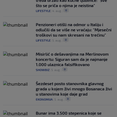
treba držati kao kućne ljubimce: "Sve
što se priča o njima je neistina"
0
LIFESTYLE
|
4. aug.
|
Penzioneri otišli na odmor u Italiju i
odlučili da se više ne vraćaju: "Mjesečni
troškovi su nam skresani na trećinu"
0
LIFESTYLE
|
5. aug.
|
Misirlić o dešavanjima na Merlinovom
koncertu: Siguran sam da je najmanje
1.000 ulaznica falsifikovano
0
SHOWBIZ
|
5. aug.
|
Šezdeset posto stanovnika glavnog
grada u kojem živi mnogo Bosanaca živi
u stanovima koje daje grad
0
EKONOMIJA
|
5. aug.
|
Bunar imа 3.500 stepenica koje se