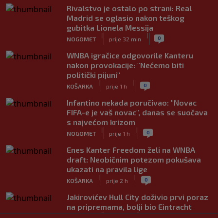
Rivalstvo je ostalo po strani: Real
Madrid se oglasio nakon teškog
gubitka Lionela Messija
|
|
0
NOGOMET
prije 32 min
WNBA igračice odgovorile Kanteru
nakon provokacije: "Nećemo biti
politički pijuni"
|
|
0
KOŠARKA
prije 1 h
Infantino nekada poručivao: "Novac
FIFA-e je vaš novac", danas se suočava
s najvećom krizom
|
|
0
NOGOMET
prije 1 h
Enes Kanter Freedom želi na WNBA
draft: Neobičnim potezom pokušava
ukazati na pravila lige
|
|
0
KOŠARKA
prije 2 h
Jakirovićev Hull City doživio prvi poraz
na pripremama, bolji bio Eintracht
|
|
0
NOGOMET
prije 2 h