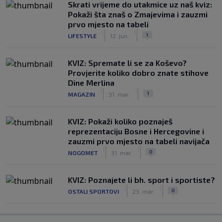
Skrati vrijeme do utakmice uz naš kviz:
Pokaži šta znaš o Zmajevima i zauzmi
prvo mjesto na tabeli
|
|
1
LIFESTYLE
12. jun.
KVIZ: Spremate li se za Koševo?
Provjerite koliko dobro znate stihove
Dine Merlina
|
|
1
MAGAZIN
31. mar.
KVIZ: Pokaži koliko poznaješ
reprezentaciju Bosne i Hercegovine i
zauzmi prvo mjesto na tabeli navijača
|
|
0
NOGOMET
31. mar.
KVIZ: Poznajete li bh. sport i sportiste?
|
|
0
OSTALI SPORTOVI
23. mar.