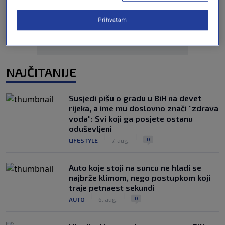
Prihvatam
NAJČITANIJE
Susjedi pišu o gradu u BiH na devet
rijeka, a ime mu doslovno znači "zdrava
voda": Svi koji ga posjete ostanu
oduševljeni
|
|
0
LIFESTYLE
7. aug.
Auto koje stoji na suncu ne hladi se
najbrže klimom, nego postupkom koji
traje petnaest sekundi
|
|
0
AUTO
6. aug.