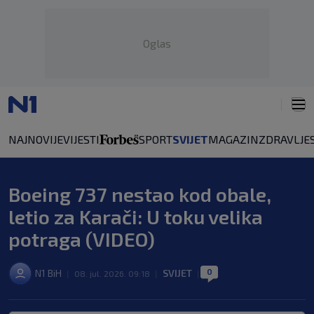
Oglas
NAJNOVIJE
VIJESTI
SPORT
SVIJET
MAGAZIN
ZDRAVLJE
Boeing 737 nestao kod obale,
letio za Karači: U toku velika
potraga (VIDEO)
0
N1 BiH
SVIJET
|
08. jul. 2026. 09:18
|
|