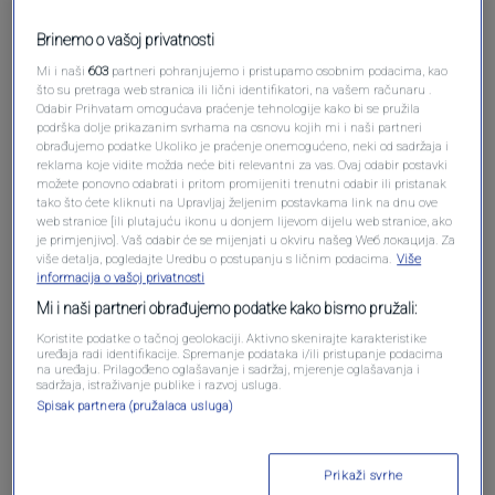
Brinemo o vašoj privatnosti
Mi i naši
603
partneri pohranjujemo i pristupamo osobnim podacima, kao
što su pretraga web stranica ili lični identifikatori, na vašem računaru .
Odabir Prihvatam omogućava praćenje tehnologije kako bi se pružila
podrška dolje prikazanim svrhama na osnovu kojih mi i naši partneri
obrađujemo podatke Ukoliko je praćenje onemogućeno, neki od sadržaja i
reklama koje vidite možda neće biti relevantni za vas. Ovaj odabir postavki
možete ponovno odabrati i pritom promijeniti trenutni odabir ili pristanak
Oglas
tako što ćete kliknuti na Upravljaj željenim postavkama link na dnu ove
web stranice [ili plutajuću ikonu u donjem lijevom dijelu web stranice, ako
je primjenjivo]. Vaš odabir će se mijenjati u okviru našeg Wеб локација. Za
više detalja, pogledajte Uredbu o postupanju s ličnim podacima.
Više
informacija o vašoj privatnosti
Mi i naši partneri obrađujemo podatke kako bismo pružali:
Koristite podatke o tačnoj geolokaciji. Aktivno skenirajte karakteristike
uređaja radi identifikacije. Spremanje podataka i/ili pristupanje podacima
na uređaju. Prilagođeno oglašavanje i sadržaj, mjerenje oglašavanja i
sadržaja, istraživanje publike i razvoj usluga.
Spisak partnera (pružalaca usluga)
Oglas
Prikaži svrhe