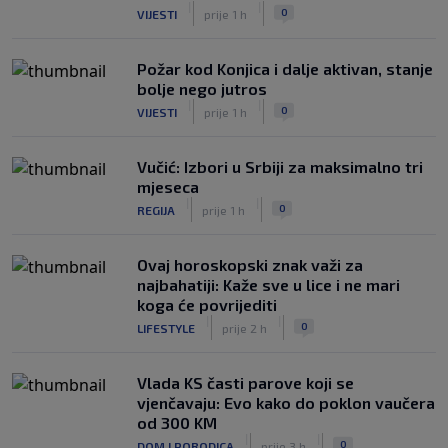
|
|
0
VIJESTI
prije 1 h
Požar kod Konjica i dalje aktivan, stanje
bolje nego jutros
|
|
0
VIJESTI
prije 1 h
Vučić: Izbori u Srbiji za maksimalno tri
mjeseca
|
|
0
REGIJA
prije 1 h
Ovaj horoskopski znak važi za
najbahatiji: Kaže sve u lice i ne mari
koga će povrijediti
|
|
0
LIFESTYLE
prije 2 h
Vlada KS časti parove koji se
vjenčavaju: Evo kako do poklon vaučera
od 300 KM
|
|
0
DOM I PORODICA
prije 3 h