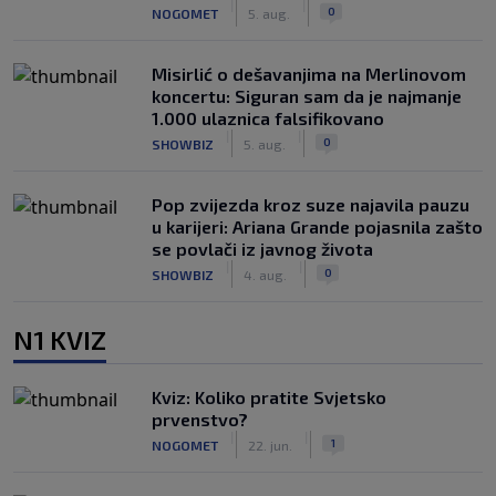
|
|
0
NOGOMET
5. aug.
Misirlić o dešavanjima na Merlinovom
koncertu: Siguran sam da je najmanje
1.000 ulaznica falsifikovano
|
|
0
SHOWBIZ
5. aug.
Pop zvijezda kroz suze najavila pauzu
u karijeri: Ariana Grande pojasnila zašto
se povlači iz javnog života
|
|
0
SHOWBIZ
4. aug.
N1 KVIZ
Kviz: Koliko pratite Svjetsko
prvenstvo?
|
|
1
NOGOMET
22. jun.