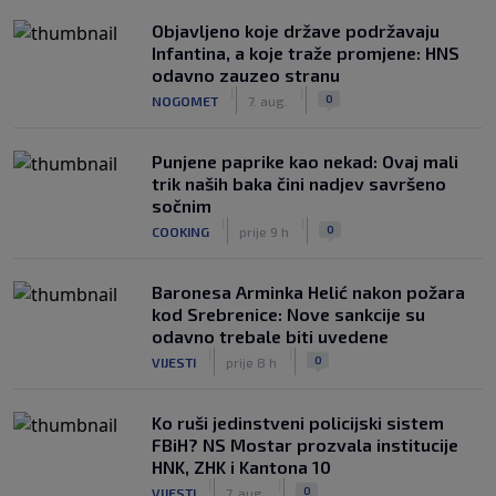
Objavljeno koje države podržavaju
Infantina, a koje traže promjene: HNS
odavno zauzeo stranu
|
|
0
NOGOMET
7. aug.
Punjene paprike kao nekad: Ovaj mali
trik naših baka čini nadjev savršeno
sočnim
|
|
0
COOKING
prije 9 h
Baronesa Arminka Helić nakon požara
kod Srebrenice: Nove sankcije su
odavno trebale biti uvedene
|
|
0
VIJESTI
prije 8 h
Ko ruši jedinstveni policijski sistem
FBiH? NS Mostar prozvala institucije
HNK, ZHK i Kantona 10
|
|
0
VIJESTI
7. aug.