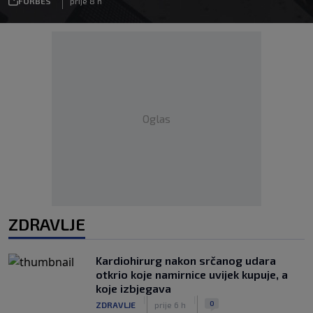
FORBES
prije 8 h
Oglas
ZDRAVLJE
Kardiohirurg nakon srčanog udara
otkrio koje namirnice uvijek kupuje, a
koje izbjegava
|
|
0
ZDRAVLJE
prije 6 h