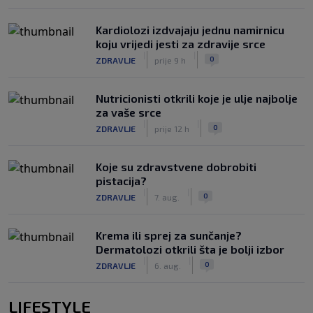
Kardiolozi izdvajaju jednu namirnicu
koju vrijedi jesti za zdravije srce
|
|
0
ZDRAVLJE
prije 9 h
Nutricionisti otkrili koje je ulje najbolje
za vaše srce
|
|
0
ZDRAVLJE
prije 12 h
Koje su zdravstvene dobrobiti
pistacija?
|
|
0
ZDRAVLJE
7. aug.
Krema ili sprej za sunčanje?
Dermatolozi otkrili šta je bolji izbor
|
|
0
ZDRAVLJE
6. aug.
LIFESTYLE