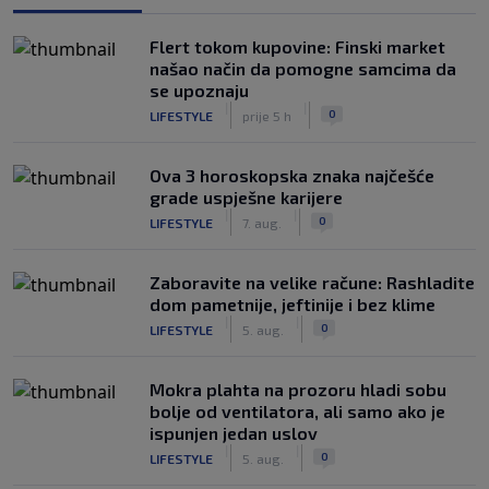
Flert tokom kupovine: Finski market
našao način da pomogne samcima da
se upoznaju
|
|
0
LIFESTYLE
prije 5 h
Ova 3 horoskopska znaka najčešće
grade uspješne karijere
|
|
0
LIFESTYLE
7. aug.
Zaboravite na velike račune: Rashladite
dom pametnije, jeftinije i bez klime
|
|
0
LIFESTYLE
5. aug.
Mokra plahta na prozoru hladi sobu
bolje od ventilatora, ali samo ako je
ispunjen jedan uslov
|
|
0
LIFESTYLE
5. aug.