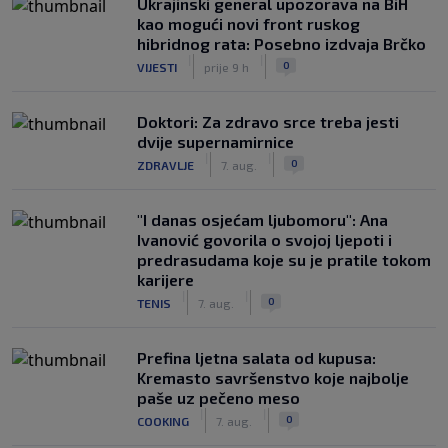
Ukrajinski general upozorava na BiH
kao mogući novi front ruskog
hibridnog rata: Posebno izdvaja Brčko
|
|
0
VIJESTI
prije 9 h
Doktori: Za zdravo srce treba jesti
dvije supernamirnice
|
|
0
ZDRAVLJE
7. aug.
"I danas osjećam ljubomoru": Ana
Ivanović govorila o svojoj ljepoti i
predrasudama koje su je pratile tokom
karijere
|
|
0
TENIS
7. aug.
Prefina ljetna salata od kupusa:
Kremasto savršenstvo koje najbolje
paše uz pečeno meso
|
|
0
COOKING
7. aug.