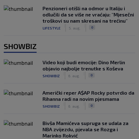
Penzioneri otišli na odmor u Italiju i
odlučili da se više ne vraćaju: "Mjesečni
troškovi su nam skresani na trećinu"
|
|
0
LIFESTYLE
5. aug.
SHOWBIZ
Video koji budi emocije: Dino Merlin
objavio najbolje trenutke s Koševa
|
|
0
SHOWBIZ
6. aug.
Američki reper A$AP Rocky potvrdio da
Rihanna radi na novim pjesmama
|
|
0
SHOWBIZ
6. aug.
Bivša Mamićeva supruga se udala za
NBA zvijezdu, pjevala se Rozga i
Marinko Rokvić