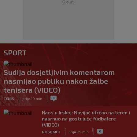
Oglas
SPORT
Sudija dosjetljivim komentarom
nasmijao publiku nakon žalbe
tenisera (VIDEO)
|
|
0
TENIS
prije 10 min
Haos u Irskoj: Navijač utrčao na teren i
nasrnuo na gostujuće fudbalere
(VIDEO)
|
|
0
NOGOMET
prije 25 min