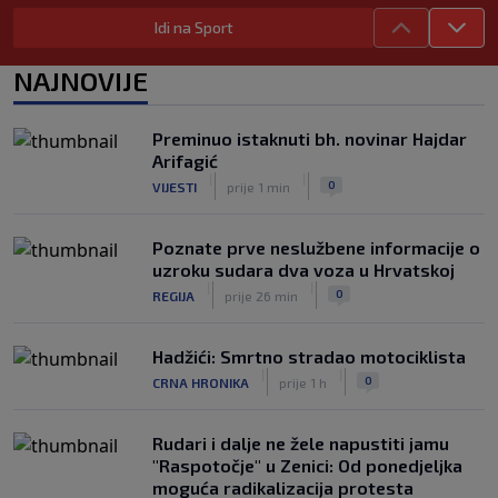
Idi na Sport
Otkriven uzrok smrti NBA košarkaša:
Brandon Clarke preminuo od
NAJNOVIJE
kombinacije heroina i kokaina
|
|
0
KOŠARKA
prije 2 h
Preminuo istaknuti bh. novinar Hajdar
Nekada je vladao svjetskim tenisom,
Arifagić
danas ga mnogi jedva prepoznaju:
|
|
0
VIJESTI
prije 1 min
Ovako izgleda Pete Sampras
|
|
0
TENIS
prije 3 h
Poznate prve neslužbene informacije o
uzroku sudara dva voza u Hrvatskoj
|
|
0
REGIJA
prije 26 min
Hadžići: Smrtno stradao motociklista
|
|
0
CRNA HRONIKA
prije 1 h
Rudari i dalje ne žele napustiti jamu
"Raspotočje" u Zenici: Od ponedjeljka
moguća radikalizacija protesta