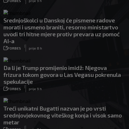
FORBES
prije 9 h
Srednjoškolci u Danskoj će pismene radove
morati i usmeno braniti, resorno ministartvo
uvodi tri hitne mjere protiv prevara uz pomoć
AI-a
|
FORBES
prije 8 h
Da li je Trump promijenio imidž: Njegova
frizura tokom govora u Las Vegasu pokrenula
spekulacije
|
FORBES
prije 9 h
Treći unikatni Bugatti nazvan je po vrsti
srednjovjekovnog viteškog konja i visok samo
metar
|