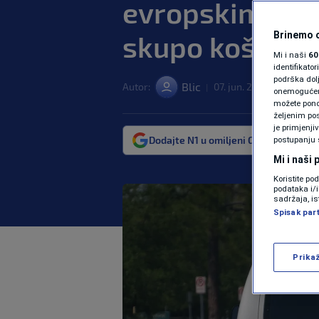
evropskim zem
skupo koštati
Brinemo o
Mi i naši
60
identifikat
podrška dol
Blic
Autor:
07. jun. 2026. 13:01
SV
|
|
onemogućeno,
možete ponov
željenim pos
je primjenji
Dodajte N1 u omiljeni Google izvor
postupanju 
Mi i naši
Koristite po
podataka i/
sadržaja, is
Spisak par
Prika