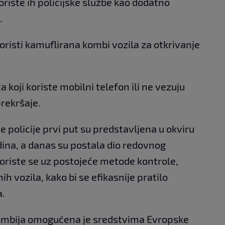
iste ih policijske službe kao dodatno
.
oristi kamuflirana kombi vozila za otkrivanje
 koji koriste mobilni telefon ili ne vezuju
prekršaje.
 policije prvi put su predstavljena u okviru
odina, a danas su postala dio redovnog
oriste se uz postojeće metode kontrole,
h vozila, kako bi se efikasnije pratilo
a.
kombija omogućena je sredstvima Evropske