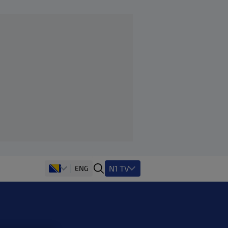
N1 TV
ENG