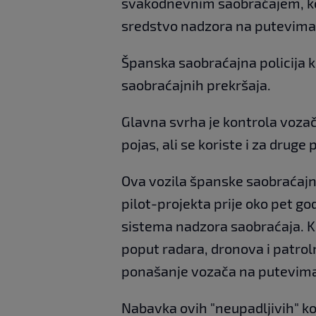
svakodnevnim saobraćajem, kor
sredstvo nadzora na putevima
Španska saobraćajna policija k
saobraćajnih prekršaja.
Glavna svrha je kontrola vozača
pojas, ali se koriste i za druge 
Ova vozila španske saobraćajne
pilot-projekta prije oko pet g
sistema nadzora saobraćaja. K
poput radara, dronova i patrolni
ponašanje vozača na putevim
Nabavka ovih "neupadljivih" 