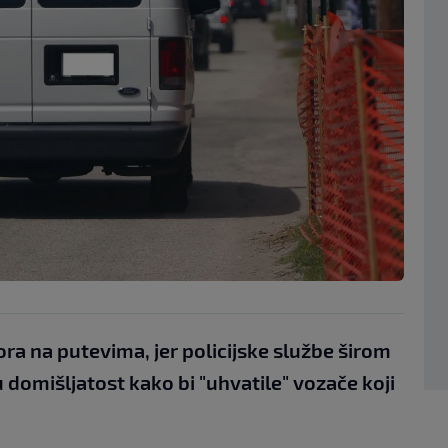
ra na putevima, jer policijske službe širom
 domišljatost kako bi "uhvatile" vozače koji