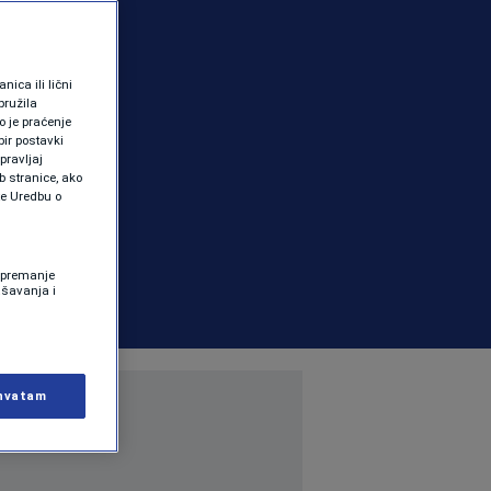
ica ili lični
pružila
 je praćenje
ir postavki
pravljaj
b stranice, ako
te Uredbu o
 Spremanje
ašavanja i
hvatam