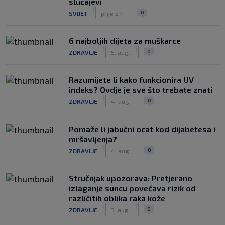
slučajevi
|
|
0
SVIJET
prije 2 h
6 najboljih dijeta za muškarce
|
|
0
ZDRAVLJE
5. aug.
Razumijete li kako funkcionira UV
indeks? Ovdje je sve što trebate znati
|
|
0
ZDRAVLJE
4. aug.
Pomaže li jabučni ocat kod dijabetesa i
mršavljenja?
|
|
0
ZDRAVLJE
4. aug.
Stručnjak upozorava: Pretjerano
izlaganje suncu povećava rizik od
različitih oblika raka kože
|
|
0
ZDRAVLJE
3. aug.