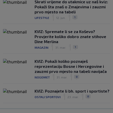
Skrati vrijeme do utakmice uz naš kviz:
Pokaži šta znaš o Zmajevima i zauzmi
prvo mjesto na tabeli
|
|
1
LIFESTYLE
12. jun.
KVIZ: Spremate li se za Koševo?
Provjerite koliko dobro znate stihove
Dine Merlina
|
|
1
MAGAZIN
31. mar.
KVIZ: Pokaži koliko poznaješ
reprezentaciju Bosne i Hercegovine i
zauzmi prvo mjesto na tabeli navijača
|
|
0
NOGOMET
31. mar.
KVIZ: Poznajete li bh. sport i sportiste?
|
|
0
OSTALI SPORTOVI
23. mar.