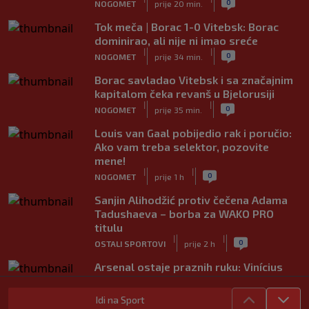
0
NOGOMET
prije 20 min.
Tok meča | Borac 1-0 Vitebsk: Borac
dominirao, ali nije ni imao sreće
|
|
0
NOGOMET
prije 34 min.
Borac savladao Vitebsk i sa značajnim
kapitalom čeka revanš u Bjelorusiji
|
|
0
NOGOMET
prije 35 min.
Louis van Gaal pobijedio rak i poručio:
Ako vam treba selektor, pozovite
mene!
|
|
0
NOGOMET
prije 1 h
Sanjin Alihodžić protiv čečena Adama
Tadushaeva – borba za WAKO PRO
titulu
|
|
0
OSTALI SPORTOVI
prije 2 h
Arsenal ostaje praznih ruku: Vinícius
Júnior i Real Madrid postigli dogovor
|
|
0
NOGOMET
prije 2 h
Idi na Sport