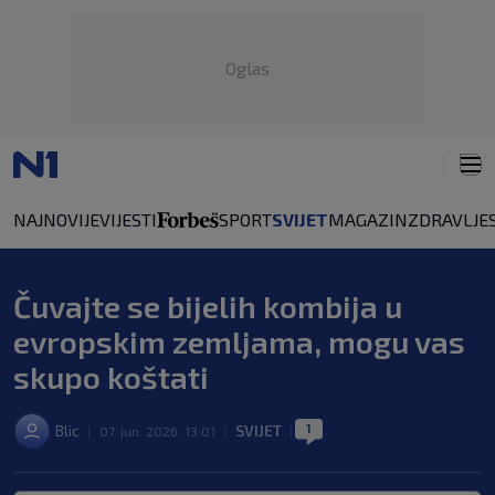
Oglas
NAJNOVIJE
VIJESTI
SPORT
SVIJET
MAGAZIN
ZDRAVLJE
Čuvajte se bijelih kombija u
evropskim zemljama, mogu vas
skupo koštati
1
Blic
SVIJET
|
07. jun. 2026. 13:01
|
|