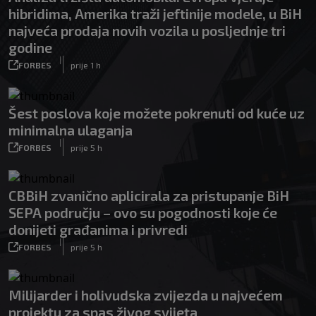
hibridima, Amerika traži jeftinije modele, u BiH
najveća prodaja novih vozila u posljednje tri
godine
|
FORBES
prije 1 h
Šest poslova koje možete pokrenuti od kuće uz
minimalna ulaganja
|
FORBES
prije 5 h
CBBiH zvanično aplicirala za pristupanje BiH
SEPA području – ovo su pogodnosti koje će
donijeti građanima i privredi
|
FORBES
prije 5 h
Milijarder i holivudska zvijezda u najvećem
projektu za spas živog svijeta