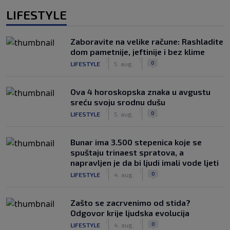
LIFESTYLE
Zaboravite na velike račune: Rashladite
dom pametnije, jeftinije i bez klime
|
|
0
LIFESTYLE
5. aug.
Ova 4 horoskopska znaka u avgustu
sreću svoju srodnu dušu
|
|
0
LIFESTYLE
5. aug.
Bunar imа 3.500 stepenica koje se
spuštaju trinaest spratova, a
napravljen je da bi ljudi imali vode ljeti
|
|
0
LIFESTYLE
4. aug.
Zašto se zacrvenimo od stida?
Odgovor krije ljudska evolucija
|
|
0
LIFESTYLE
4. aug.