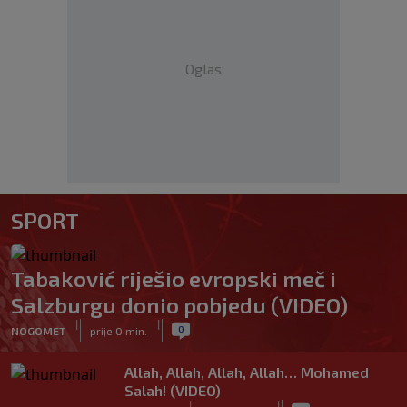
Oglas
SPORT
Tabaković riješio evropski meč i
Salzburgu donio pobjedu (VIDEO)
|
|
0
NOGOMET
prije 0 min.
Allah, Allah, Allah, Allah… Mohamed
Salah! (VIDEO)
|
|