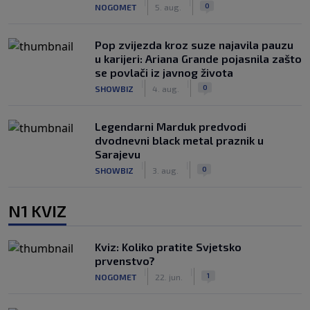
|
|
0
NOGOMET
5. aug.
Pop zvijezda kroz suze najavila pauzu
u karijeri: Ariana Grande pojasnila zašto
se povlači iz javnog života
|
|
0
SHOWBIZ
4. aug.
Legendarni Marduk predvodi
dvodnevni black metal praznik u
Sarajevu
|
|
0
SHOWBIZ
3. aug.
N1 KVIZ
Kviz: Koliko pratite Svjetsko
prvenstvo?
|
|
1
NOGOMET
22. jun.