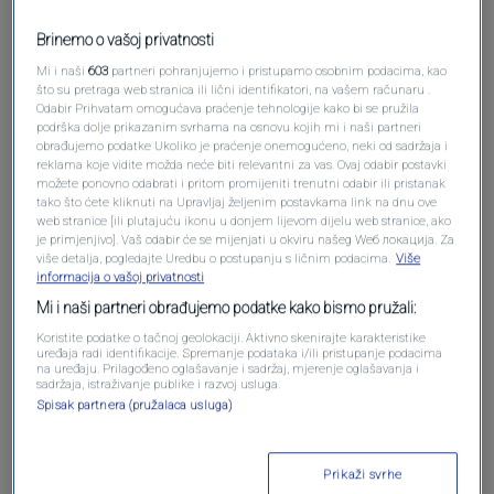
Brinemo o vašoj privatnosti
Zasto da se cuvam, ako ne pravim prekrsaj?
Mi i naši
603
partneri pohranjujemo i pristupamo osobnim podacima, kao
Odgovori
što su pretraga web stranica ili lični identifikatori, na vašem računaru .
Odabir Prihvatam omogućava praćenje tehnologije kako bi se pružila
podrška dolje prikazanim svrhama na osnovu kojih mi i naši partneri
obrađujemo podatke Ukoliko je praćenje onemogućeno, neki od sadržaja i
reklama koje vidite možda neće biti relevantni za vas. Ovaj odabir postavki
možete ponovno odabrati i pritom promijeniti trenutni odabir ili pristanak
tako što ćete kliknuti na Upravljaj željenim postavkama link na dnu ove
web stranice [ili plutajuću ikonu u donjem lijevom dijelu web stranice, ako
je primjenjivo]. Vaš odabir će se mijenjati u okviru našeg Wеб локација. Za
više detalja, pogledajte Uredbu o postupanju s ličnim podacima.
Više
informacija o vašoj privatnosti
Oglas
Mi i naši partneri obrađujemo podatke kako bismo pružali:
Koristite podatke o tačnoj geolokaciji. Aktivno skenirajte karakteristike
uređaja radi identifikacije. Spremanje podataka i/ili pristupanje podacima
na uređaju. Prilagođeno oglašavanje i sadržaj, mjerenje oglašavanja i
sadržaja, istraživanje publike i razvoj usluga.
Spisak partnera (pružalaca usluga)
Prikaži svrhe