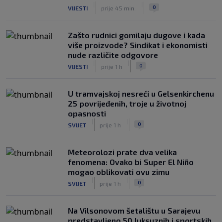
|
|
0
VIJESTI
prije 45 min.
Zašto rudnici gomilaju dugove i kada
više proizvode? Sindikat i ekonomisti
nude različite odgovore
|
|
0
VIJESTI
prije 1 h
U tramvajskoj nesreći u Gelsenkirchenu
25 povrijeđenih, troje u životnoj
opasnosti
|
|
0
SVIJET
prije 1 h
Meteorolozi prate dva velika
fenomena: Ovako bi Super El Niño
mogao oblikovati ovu zimu
|
|
0
SVIJET
prije 1 h
Na Vilsonovom šetalištu u Sarajevu
predstavljeno 50 luksuznih i sportskih