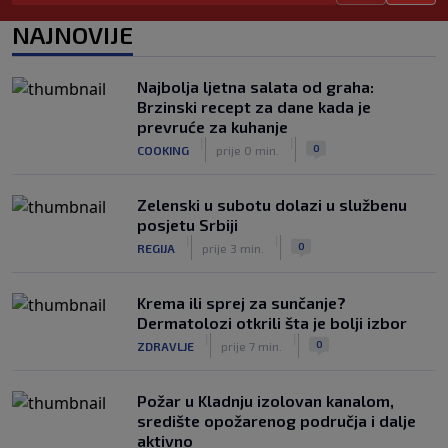
Slavni klub potresa kriza: Kultni
NAJNOVIJE
stadion u Italiji bit će prazan na
početku sezone, navijači objavili rat
upravi
Najbolja ljetna salata od graha:
|
|
0
NOGOMET
prije 3 h
Brzinski recept za dane kada je
prevruće za kuhanje
Izvinjenje s elementima prijetnje i
|
|
0
COOKING
prije 0 min.
„gomila slabića“ u UEFA-i
|
|
0
NOGOMET
prije 3 h
Zelenski u subotu dolazi u službenu
posjetu Srbiji
|
|
0
REGIJA
prije 3 min.
Krema ili sprej za sunčanje?
Dermatolozi otkrili šta je bolji izbor
|
|
0
ZDRAVLJE
prije 7 min.
Požar u Kladnju izolovan kanalom,
središte opožarenog područja i dalje
aktivno