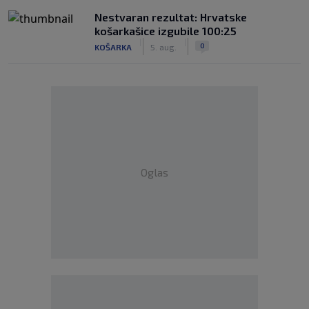
Nestvaran rezultat: Hrvatske
košarkašice izgubile 100:25
|
|
0
KOŠARKA
5. aug.
Oglas