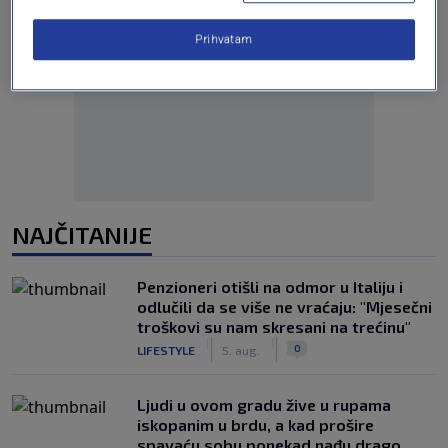
Prihvatam
Oglas
NAJČITANIJE
Penzioneri otišli na odmor u Italiju i
odlučili da se više ne vraćaju: "Mjesečni
troškovi su nam skresani na trećinu"
|
|
0
LIFESTYLE
5. aug.
Ljudi u ovom gradu žive u rupama
iskopanim u brdu, a kad prošire
spavaću sobu ponekad nađu drago