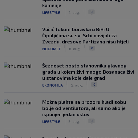
kamenje
|
|
0
LIFESTYLE
2. aug.
Vučić tokom boravka u BiH: U
Čipuljićima su svi Srbi navijali za
Zvezdu, dresove Partizana nisu htjeli
|
|
0
NOGOMET
6. aug.
Šezdeset posto stanovnika glavnog
grada u kojem živi mnogo Bosanaca živi
u stanovima koje daje grad
|
|
0
EKONOMIJA
5. aug.
Mokra plahta na prozoru hladi sobu
bolje od ventilatora, ali samo ako je
ispunjen jedan uslov
|
|
0
LIFESTYLE
5. aug.