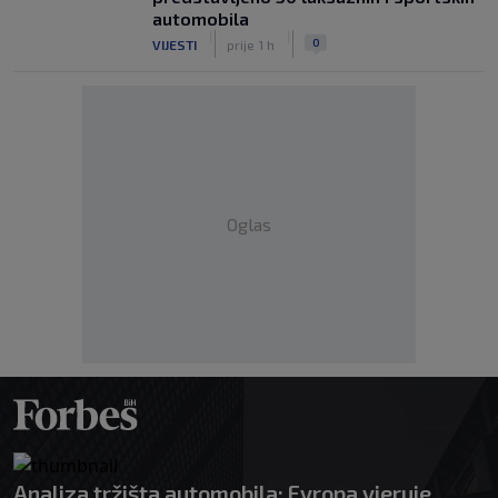
automobila
|
|
0
VIJESTI
prije 1 h
Oglas
Analiza tržišta automobila: Evropa vjeruje