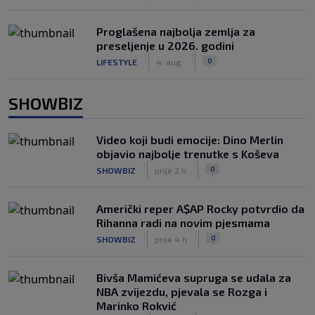
Proglašena najbolja zemlja za
preseljenje u 2026. godini
|
|
0
LIFESTYLE
4. aug.
SHOWBIZ
Video koji budi emocije: Dino Merlin
objavio najbolje trenutke s Koševa
|
|
0
SHOWBIZ
prije 2 h
Američki reper A$AP Rocky potvrdio da
Rihanna radi na novim pjesmama
|
|
0
SHOWBIZ
prije 4 h
Bivša Mamićeva supruga se udala za
NBA zvijezdu, pjevala se Rozga i
Marinko Rokvić