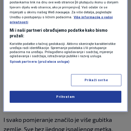
postavkama link na dnu ove web stranice [ili plutajuću ikonu u donjem
lijevom dijelu web stranice, ako je primjenjivo]. Vaš odabir će se
Zbog poplava, pa čak i neznatnog pomjeranja
mijenjati u okviru našeg Wеб локација. Za više detalja, pogledajte
Uredbu o postupanju s ličnim podacima.
Više informacija o vašoj
tla. I svaki put kada bi ova rijeka promijenila
privatnosti
smjer, granica se tiho mijenjala, na štetu SAD-
Mi i naši partneri obrađujemo podatke kako bismo
pružali:
a.
Koristite podatke o tačnoj geolokaciji. Aktivno skenirajte karakteristike
uređaja radi identifikacije. Spremanje podataka i/ili pristupanje
podacima na uređaju. Prilagođeno oglašavanje i sadržaj, mjerenje
Jednog jutra, dijelovi američke zemlje iznenada
oglašavanja i sadržaja, istraživanje publike i razvoj usluga.
Spisak partnera (pružalaca usluga)
su se našli na drugoj strani.
Polja, pa čak i kuće, sada tehnički pripadaju
Prikaži svrhe
nekome drugom. U početku su SAD pokušavale
to popraviti. Ali s vremenom se linija samo
Prihvatam
pomjerala, malo po malo.
I svako pomjeranje značilo je više gubitka
zemlje. Sve bez ijednog ispaljenog metka.