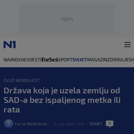
Oglas
NAJNOVIJE
VIJESTI
SPORT
SVIJET
MAGAZIN
ZDRAVLJE
S
ZVUČI NEMOGUĆE?
Država koja je uzela zemlju od
SAD-a bez ispaljenog metka ili
rata
0
Faruk Međedović
SVIJET
|
15. maj. 2026. 15:54
|
|