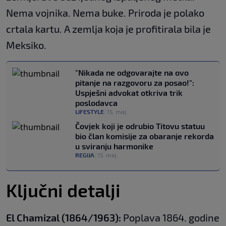
Nema vojnika. Nema buke. Priroda je polako
crtala kartu. A zemlja koja je profitirala bila je
Meksiko.
"Nikada ne odgovarajte na ovo
pitanje na razgovoru za posao!":
Uspješni advokat otkriva trik
poslodavca
LIFESTYLE
|
15. maj.
Čovjek koji je odrubio Titovu statuu
bio član komisije za obaranje rekorda
u sviranju harmonike
REGIJA
|
15. maj.
Ključni detalji
El Chamizal (1864/1963):
Poplava 1864. godine