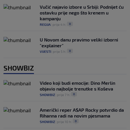
Vučić najavio izbore u Srbiji: Podnijet ću
ostavku prije nego što krenem u
kampanju
0
REGIJA
|
prije 4 h
|
U Novom danu pravimo veliki izborni
"explainer"
0
VIJESTI
|
prije 5 h
|
SHOWBIZ
Video koji budi emocije: Dino Merlin
objavio najbolje trenutke s Koševa
0
SHOWBIZ
|
prije 7 h
|
Američki reper A$AP Rocky potvrdio da
Rihanna radi na novim pjesmama
0
SHOWBIZ
|
prije 10 h
|