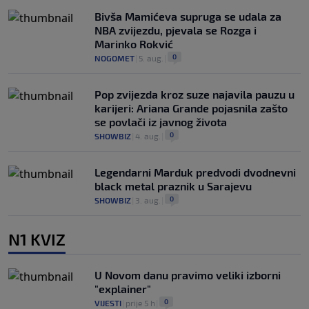
Bivša Mamićeva supruga se udala za
NBA zvijezdu, pjevala se Rozga i
Marinko Rokvić
0
NOGOMET
|
5. aug.
|
Pop zvijezda kroz suze najavila pauzu u
karijeri: Ariana Grande pojasnila zašto
se povlači iz javnog života
0
SHOWBIZ
|
4. aug.
|
Legendarni Marduk predvodi dvodnevni
black metal praznik u Sarajevu
0
SHOWBIZ
|
3. aug.
|
N1 KVIZ
U Novom danu pravimo veliki izborni
"explainer"
0
VIJESTI
|
prije 5 h
|