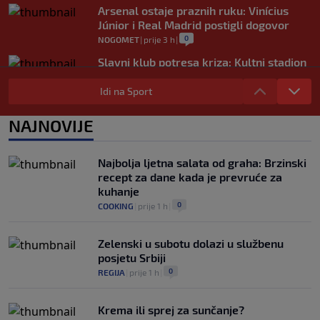
Arsenal ostaje praznih ruku: Vinícius
Júnior i Real Madrid postigli dogovor
0
NOGOMET
|
prije 3 h
|
Slavni klub potresa kriza: Kultni stadion
u Italiji bit će prazan na početku sezone,
navijači objavili rat upravi
Idi na Sport
0
NOGOMET
|
prije 4 h
|
NAJNOVIJE
Izvinjenje s elementima prijetnje i
„gomila slabića“ u UEFA-i
0
NOGOMET
|
prije 4 h
|
Najbolja ljetna salata od graha: Brzinski
recept za dane kada je prevruće za
kuhanje
0
COOKING
|
prije 1 h
|
Zelenski u subotu dolazi u službenu
posjetu Srbiji
0
REGIJA
|
prije 1 h
|
Krema ili sprej za sunčanje?