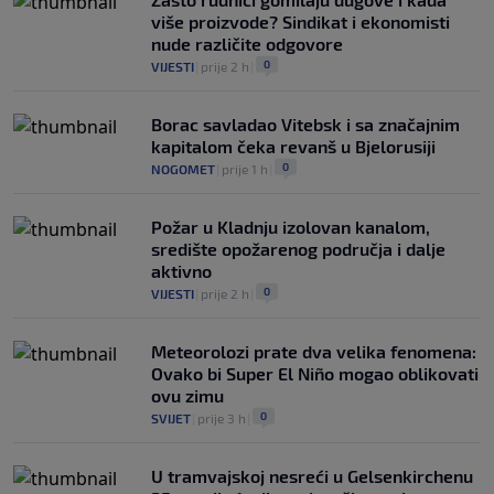
više proizvode? Sindikat i ekonomisti
nude različite odgovore
0
VIJESTI
|
prije 2 h
|
Borac savladao Vitebsk i sa značajnim
kapitalom čeka revanš u Bjelorusiji
0
NOGOMET
|
prije 1 h
|
Požar u Kladnju izolovan kanalom,
središte opožarenog područja i dalje
aktivno
0
VIJESTI
|
prije 2 h
|
Meteorolozi prate dva velika fenomena:
Ovako bi Super El Niño mogao oblikovati
ovu zimu
0
SVIJET
|
prije 3 h
|
U tramvajskoj nesreći u Gelsenkirchenu