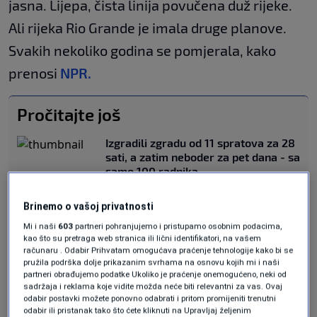
jasna. Lijepa, čista linija povučena duž rijeke.
Ali rijeka Rio Grande je imala druge planove.
Svakih nekoliko godina se pomjerala, kako
prenosi
NPR.
Pročitajte još
Izgradili zgradu od 11 spratova za 28
sati, a zatim neboder za pet dana - sa
samo 100 radnika
SVIJET
|
15. maj.
Zlato vade na dubini do 3.840
Brinemo o vašoj privatnosti
metara, na temperaturi stijene 66°C,
Mi i naši
603
partneri pohranjujemo i pristupamo osobnim podacima,
u rudniku vrijednom 150 milijardi
kao što su pretraga web stranica ili lični identifikatori, na vašem
dolara
računaru . Odabir Prihvatam omogućava praćenje tehnologije kako bi se
EKONOMIJA
|
15. maj.
pružila podrška dolje prikazanim svrhama na osnovu kojih mi i naši
partneri obrađujemo podatke Ukoliko je praćenje onemogućeno, neki od
sadržaja i reklama koje vidite možda neće biti relevantni za vas. Ovaj
Na štetu SAD-a
odabir postavki možete ponovno odabrati i pritom promijeniti trenutni
odabir ili pristanak tako što ćete kliknuti na Upravljaj željenim