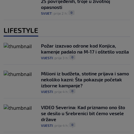
25 povrijeđenih, troje u životnoj
opasnosti
0
SVIJET
|
prije 2 h
|
LIFESTYLE
Požar izazvao odrone kod Konjica,
kamenje padalo na M-17 i oštetilo vozila
0
VIJESTI
|
prije 3 h
|
Milioni iz budžeta, stotine prijava i samo
nekoliko kazni: Šta pokazuje početak
izborne kampanje?
0
VIJESTI
|
prije 4 h
|
VIDEO Severina: Kad priznamo ono što
se desilo u Srebrenici bit ćemo vesele
države
0
VIJESTI
|
prije 4 h
|