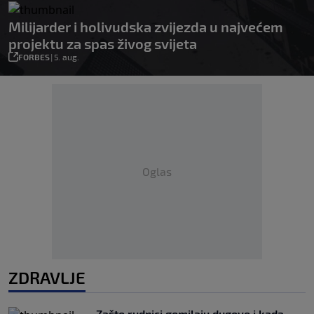
Milijarder i holivudska zvijezda u najvećem
projektu za spas živog svijeta
FORBES
|
5. aug.
Oglas
ZDRAVLJE
Zašto rudnici gomilaju dugove i kada