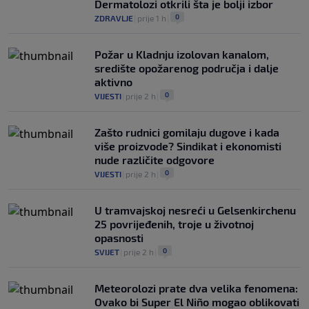
Dermatolozi otkrili šta je bolji izbor
0
ZDRAVLJE
|
prije 1 h
|
Požar u Kladnju izolovan kanalom,
središte opožarenog područja i dalje
aktivno
0
VIJESTI
|
prije 2 h
|
Zašto rudnici gomilaju dugove i kada
više proizvode? Sindikat i ekonomisti
nude različite odgovore
0
VIJESTI
|
prije 2 h
|
U tramvajskoj nesreći u Gelsenkirchenu
25 povrijeđenih, troje u životnoj
opasnosti
0
SVIJET
|
prije 2 h
|
Meteorolozi prate dva velika fenomena:
Ovako bi Super El Niño mogao oblikovati