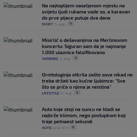
Na najtoplijem naseljenom mjestu na
svijetu ljudi rukama vade so, a karavan
do prve pijace putuje dva dana
0
SVIJET
|
5. aug.
|
Misirlić o dešavanjima na Merlinovom
koncertu: Siguran sam da je najmanje
1.000 ulaznica falsifikovano
0
SHOWBIZ
|
5. aug.
|
Ornitologinja otkrila zašto sove nikad ne
treba držati kao kućne ljubimce: "Sve
što se priča o njima je neistina"
0
LIFESTYLE
|
4. aug.
|
Auto koje stoji na suncu ne hladi se
najbrže klimom, nego postupkom koji
traje petnaest sekundi
0
AUTO
|
prije 16 h
|