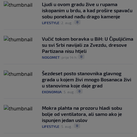
Ljudi u ovom gradu žive u rupama
iskopanim u brdu, a kad prošire spavaću
sobu ponekad nađu drago kamenje
0
LIFESTYLE
|
2. aug.
|
Vučić tokom boravka u BiH: U Čipuljićima
su svi Srbi navijali za Zvezdu, dresove
Partizana nisu htjeli
0
NOGOMET
|
prije 14 h
|
Šezdeset posto stanovnika glavnog
grada u kojem živi mnogo Bosanaca živi
u stanovima koje daje grad
0
EKONOMIJA
|
5. aug.
|
Mokra plahta na prozoru hladi sobu
bolje od ventilatora, ali samo ako je
ispunjen jedan uslov
0
LIFESTYLE
|
5. aug.
|