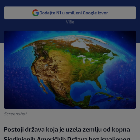
Dodajte N1 u omiljeni Google izvor
Više
Screenshot
Postoji država koja je uzela zemlju od kopna
Sjedinjenih Američkih Država bez ispaljenog