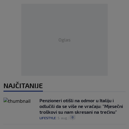
Oglas
NAJČITANIJE
Penzioneri otišli na odmor u Italiju i
odlučili da se više ne vraćaju: "Mjesečni
troškovi su nam skresani na trećinu"
0
LIFESTYLE
|
5. aug.
|