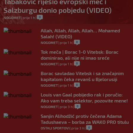
Tabaković riješio evropski meč i
Salzburgu donio pobjedu (VIDEO)
0
NOGOMET
|
prije 1 h
|
Allah, Allah, Allah, Allah… Mohamed
Salah! (VIDEO)
0
NOGOMET
|
prije 1 h
|
Tok meča | Borac 1-0 Vitebsk: Borac
dominirao, ali nije ni imao sreće
0
NOGOMET
|
prije 1 h
|
Borac savladao Vitebsk i sa značajnim
kapitalom čeka revanš u Bjelorusiji
0
NOGOMET
|
prije 1 h
|
Louis van Gaal pobijedio rak i poručio:
Ako vam treba selektor, pozovite mene!
0
NOGOMET
|
prije 3 h
|
Sanjin Alihodžić protiv čečena Adama
Tadushaeva – borba za WAKO PRO titulu
0
OSTALI SPORTOVI
|
prije 3 h
|