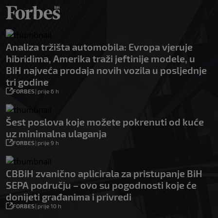
Analiza tržišta automobila: Evropa vjeruje
hibridima, Amerika traži jeftinije modele, u
BiH najveća prodaja novih vozila u posljednje
tri godine
FORBES
|
prije 6 h
Šest poslova koje možete pokrenuti od kuće
uz minimalna ulaganja
FORBES
|
prije 9 h
CBBiH zvanično aplicirala za pristupanje BiH
SEPA području – ovo su pogodnosti koje će
donijeti građanima i privredi
FORBES
|
prije 10 h