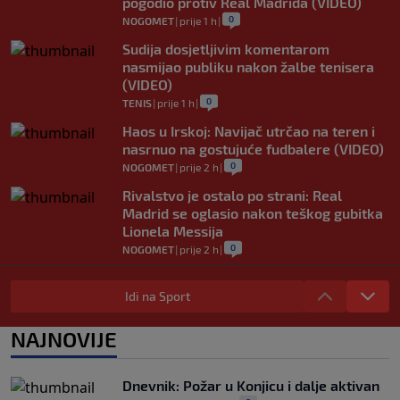
pogodio protiv Real Madrida (VIDEO)
0
NOGOMET
|
prije 1 h
|
Sudija dosjetljivim komentarom
nasmijao publiku nakon žalbe tenisera
(VIDEO)
0
TENIS
|
prije 1 h
|
Haos u Irskoj: Navijač utrčao na teren i
nasrnuo na gostujuće fudbalere (VIDEO)
0
NOGOMET
|
prije 2 h
|
Rivalstvo je ostalo po strani: Real
Madrid se oglasio nakon teškog gubitka
Lionela Messija
0
NOGOMET
|
prije 2 h
|
WNBA igračice odgovorile Kanteru
nakon provokacije: "Nećemo biti politički
Idi na Sport
pijuni"
0
KOŠARKA
|
prije 2 h
|
NAJNOVIJE
Infantino nekada poručivao: "Novac
FIFA-e je vaš novac", danas se suočava s
Dnevnik: Požar u Konjicu i dalje aktivan
najvećom krizom