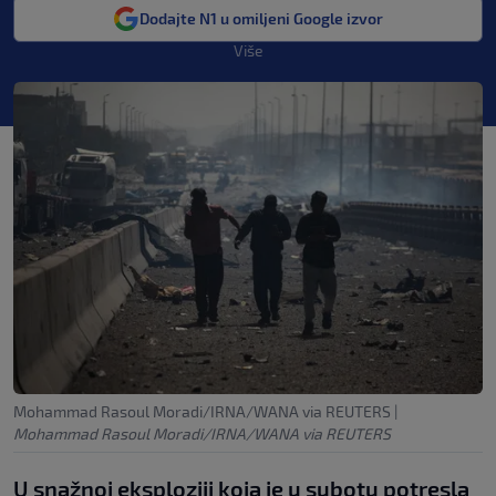
Dodajte N1 u omiljeni Google izvor
Više
Mohammad Rasoul Moradi/IRNA/WANA via REUTERS
|
Mohammad Rasoul Moradi/IRNA/WANA via REUTERS
U snažnoj eksploziji koja je u subotu potresla