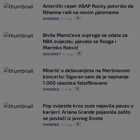
Američki reper A$AP Rocky potvrdio da
Rihanna radi na novim pjesmama
0
SHOWBIZ
|
6. aug.
|
Bivša Mamićeva supruga se udala za
NBA zvijezdu, pjevala se Rozga i
Marinko Rokvić
0
NOGOMET
|
5. aug.
|
Misirlić o dešavanjima na Merlinovom
koncertu: Siguran sam da je najmanje
1.000 ulaznica falsifikovano
0
SHOWBIZ
|
5. aug.
|
Pop zvijezda kroz suze najavila pauzu u
karijeri: Ariana Grande pojasnila zašto
se povlači iz javnog života
0
SHOWBIZ
|
4. aug.
|