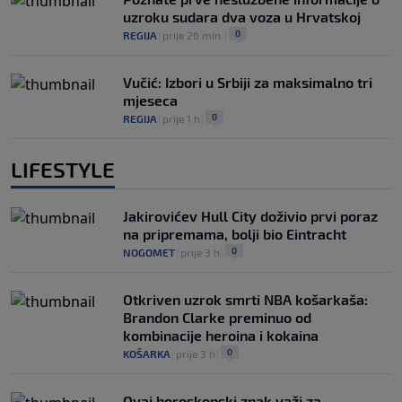
uzroku sudara dva voza u Hrvatskoj
0
REGIJA
|
prije 26 min.
|
Vučić: Izbori u Srbiji za maksimalno tri
mjeseca
0
REGIJA
|
prije 1 h
|
LIFESTYLE
Jakirovićev Hull City doživio prvi poraz
na pripremama, bolji bio Eintracht
0
NOGOMET
|
prije 3 h
|
Otkriven uzrok smrti NBA košarkaša:
Brandon Clarke preminuo od
kombinacije heroina i kokaina
0
KOŠARKA
|
prije 3 h
|
Ovaj horoskopski znak važi za