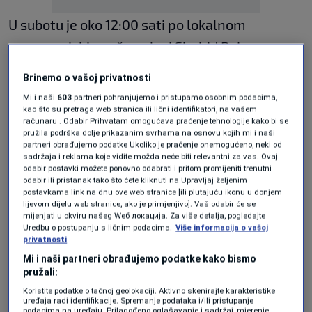
U subotu je oko 12:00 sati po lokalnom
vremenu izbio požar u luci Shahid Rajaee,
tačnije u području kontejnerskog doka, prema
Brinemo o vašoj privatnosti
lokalnim medijima.
Mi i naši
603
partneri pohranjujemo i pristupamo osobnim podacima,
kao što su pretraga web stranica ili lični identifikatori, na vašem
računaru . Odabir Prihvatam omogućava praćenje tehnologije kako bi se
Početni izvještaji sugerišu na prisustvo
pružila podrška dolje prikazanim svrhama na osnovu kojih mi i naši
partneri obrađujemo podatke Ukoliko je praćenje onemogućeno, neki od
zapaljivih materijala u blizini mjesta
sadržaja i reklama koje vidite možda neće biti relevantni za vas. Ovaj
odabir postavki možete ponovno odabrati i pritom promijeniti trenutni
eksplozije.
odabir ili pristanak tako što ćete kliknuti na Upravljaj željenim
postavkama link na dnu ove web stranice [ili plutajuću ikonu u donjem
lijevom dijelu web stranice, ako je primjenjivo]. Vaš odabir će se
mijenjati u okviru našeg Wеб локација. Za više detalja, pogledajte
Pozivajući se na svjedoke, izvještaji navode da
Uredbu o postupanju s ličnim podacima.
Više informacija o vašoj
privatnosti
se manji požar brzo proširio i izazvao
Mi i naši partneri obrađujemo podatke kako bismo
eksploziju zbog temperature od 40 stepeni
pružali:
Celzija i nakupljanja zapaljivih supstanci.
Koristite podatke o tačnoj geolokaciji. Aktivno skenirajte karakteristike
uređaja radi identifikacije. Spremanje podataka i/ili pristupanje
podacima na uređaju. Prilagođeno oglašavanje i sadržaj, mjerenje