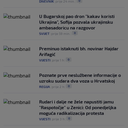
0
DNEVNIK
|
prije 24 min.
|
0
NOGOMET
|
prije 3 h
|
U Bugarskoj pao dron "kakav koristi
Ukrajina", Sofija pozvala ukrajinsku
ambasadoricu na razgovor
0
SVIJET
|
prije 59 min.
|
Preminuo istaknuti bh. novinar Hajdar
Arifagić
0
VIJESTI
|
prije 1 h
|
Poznate prve neslužbene informacije o
uzroku sudara dva voza u Hrvatskoj
0
REGIJA
|
prije 2 h
|
Rudari i dalje ne žele napustiti jamu
"Raspotočje" u Zenici: Od ponedjeljka
moguća radikalizacija protesta
0
VIJESTI
|
prije 3 h
|