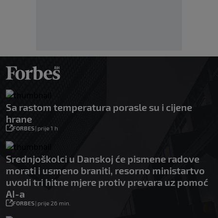
Sa rastom temperatura porasle su i cijene
hrane
FORBES
|
prije 1 h
Srednjoškolci u Danskoj će pismene radove
morati i usmeno braniti, resorno ministartvo
uvodi tri hitne mjere protiv prevara uz pomoć
AI-a
FORBES
|
prije 26 min.