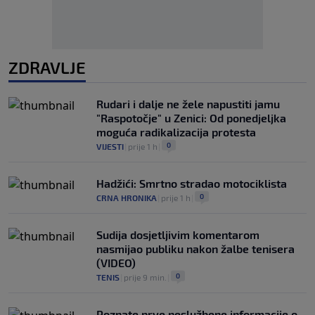
ZDRAVLJE
Rudari i dalje ne žele napustiti jamu
"Raspotočje" u Zenici: Od ponedjeljka
moguća radikalizacija protesta
0
VIJESTI
|
prije 1 h
|
Hadžići: Smrtno stradao motociklista
0
CRNA HRONIKA
|
prije 1 h
|
Sudija dosjetljivim komentarom
nasmijao publiku nakon žalbe tenisera
(VIDEO)
0
TENIS
|
prije 9 min.
|
Poznate prve neslužbene informacije o