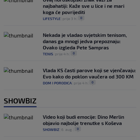
najbahatiji: Kaže sve u lice i ne mari
koga će povrijediti
0
LIFESTYLE
|
prije 3 h
|
Nekada je vladao svjetskim tenisom,
danas ga mnogi jedva prepoznaju:
Ovako izgleda Pete Sampras
0
TENIS
|
prije 4 h
|
Vlada KS časti parove koji se vjenčavaju:
Evo kako do poklon vaučera od 300 KM
0
DOM I PORODICA
|
prije 4 h
|
SHOWBIZ
Video koji budi emocije: Dino Merlin
objavio najbolje trenutke s Koševa
0
SHOWBIZ
|
6. aug.
|