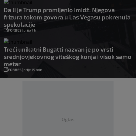
Da li je Trump promijenio imidž: Njegova
frizura tokom govora u Las Vegasu pokrenula
spekulacije
FORBES
|
prije 1 h
Treći unikatni Bugatti nazvan je po vrsti
srednjovjekovnog viteškog konja i visok samo
metar
FORBES
|
prije 15 min.
Oglas