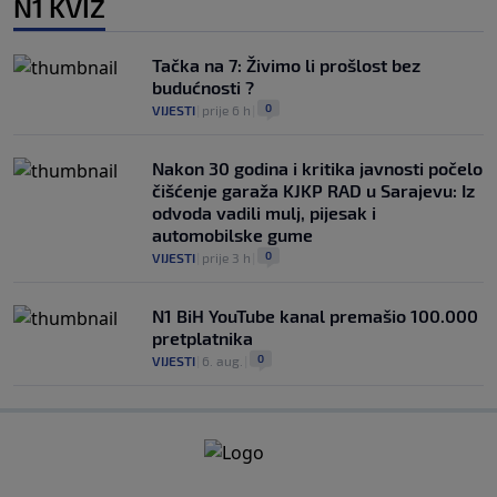
N1 KVIZ
Tačka na 7: Živimo li prošlost bez
budućnosti ?
0
VIJESTI
|
prije 6 h
|
Nakon 30 godina i kritika javnosti počelo
čišćenje garaža KJKP RAD u Sarajevu: Iz
odvoda vadili mulj, pijesak i
automobilske gume
0
VIJESTI
|
prije 3 h
|
N1 BiH YouTube kanal premašio 100.000
pretplatnika
0
VIJESTI
|
6. aug.
|