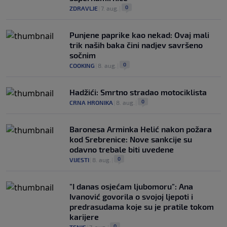
0
ZDRAVLJE
|
7. aug.
|
Punjene paprike kao nekad: Ovaj mali
trik naših baka čini nadjev savršeno
sočnim
0
COOKING
|
8. aug.
|
Hadžići: Smrtno stradao motociklista
0
CRNA HRONIKA
|
8. aug.
|
Baronesa Arminka Helić nakon požara
kod Srebrenice: Nove sankcije su
odavno trebale biti uvedene
0
VIJESTI
|
8. aug.
|
"I danas osjećam ljubomoru": Ana
Ivanović govorila o svojoj ljepoti i
predrasudama koje su je pratile tokom
karijere
0