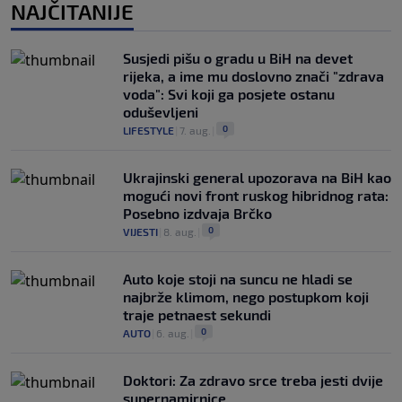
NAJČITANIJE
Susjedi pišu o gradu u BiH na devet
rijeka, a ime mu doslovno znači "zdrava
voda": Svi koji ga posjete ostanu
oduševljeni
0
LIFESTYLE
|
7. aug.
|
Ukrajinski general upozorava na BiH kao
mogući novi front ruskog hibridnog rata:
Posebno izdvaja Brčko
0
VIJESTI
|
8. aug.
|
Auto koje stoji na suncu ne hladi se
najbrže klimom, nego postupkom koji
traje petnaest sekundi
0
AUTO
|
6. aug.
|
Doktori: Za zdravo srce treba jesti dvije
supernamirnice