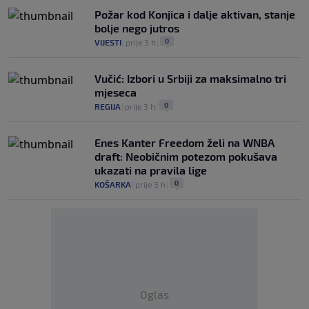
Požar kod Konjica i dalje aktivan, stanje
bolje nego jutros
0
VIJESTI
|
prije 3 h
|
Vučić: Izbori u Srbiji za maksimalno tri
mjeseca
0
REGIJA
|
prije 3 h
|
Enes Kanter Freedom želi na WNBA
draft: Neobičnim potezom pokušava
ukazati na pravila lige
0
KOŠARKA
|
prije 3 h
|
Oglas