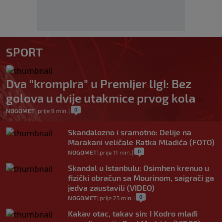
SPORT
Dva "krompira" u Premijer ligi: Bez
golova u dvije utakmice prvog kola
0
NOGOMET
|
prije 9 min.
|
Skandalozno i sramotno: Delije na
Marakani veličale Ratka Mladića (FOTO)
0
NOGOMET
|
prije 11 min.
|
Skandal u Istanbulu: Osimhen krenuo u
fizički obračun sa Mourinom, saigrači ga
jedva zaustavili (VIDEO)
0
NOGOMET
|
prije 25 min.
|
Kakav otac, takav sin: I Kodro mlađi