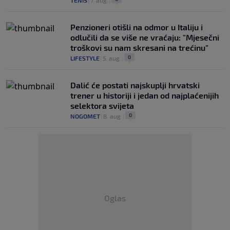
TENIS
|
7. aug.
|
Penzioneri otišli na odmor u Italiju i
odlučili da se više ne vraćaju: "Mjesečni
troškovi su nam skresani na trećinu"
0
LIFESTYLE
|
5. aug.
|
Dalić će postati najskuplji hrvatski
trener u historiji i jedan od najplaćenijih
selektora svijeta
0
NOGOMET
|
8. aug.
|
Oglas