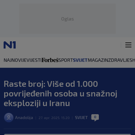
Oglas
NAJNOVIJE
VIJESTI
SPORT
SVIJET
MAGAZIN
ZDRAVLJE
S
Raste broj: Više od 1.000
povrijeđenih osoba u snažnoj
eksploziji u Iranu
0
Anadolija
SVIJET
|
27. apr. 2025. 15:20
|
|