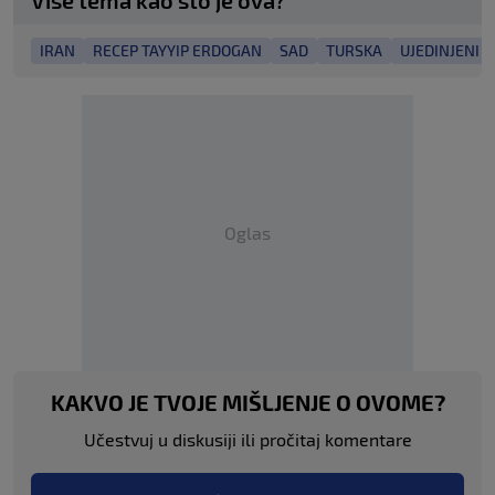
IRAN
RECEP TAYYIP ERDOGAN
SAD
TURSKA
UJEDINJENI A
Oglas
KAKVO JE TVOJE MIŠLJENJE O OVOME?
Učestvuj u diskusiji ili pročitaj komentare