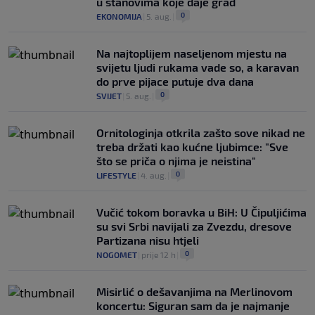
u stanovima koje daje grad
0
EKONOMIJA
|
5. aug.
|
Na najtoplijem naseljenom mjestu na
svijetu ljudi rukama vade so, a karavan
do prve pijace putuje dva dana
0
SVIJET
|
5. aug.
|
Ornitologinja otkrila zašto sove nikad ne
treba držati kao kućne ljubimce: "Sve
što se priča o njima je neistina"
0
LIFESTYLE
|
4. aug.
|
Vučić tokom boravka u BiH: U Čipuljićima
su svi Srbi navijali za Zvezdu, dresove
Partizana nisu htjeli
0
NOGOMET
|
prije 12 h
|
Misirlić o dešavanjima na Merlinovom
koncertu: Siguran sam da je najmanje