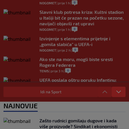
0
NOGOMET
|
prije 1 h
|
Slavni klub potresa kriza: Kultni stadion
u Italiji bit će prazan na početku sezone,
navijači objavili rat upravi
0
NOGOMET
|
prije 1 h
|
Izvinjenje s elementima prijetnje i
„gomila slabića“ u UEFA-i
0
NOGOMET
|
prije 2 h
|
Ako ste na moru, mogli biste sresti
Rogera Federera
0
TENIS
|
prije 3 h
|
UEFA poslala oštru poruku Infantinu:
"Ništa se ne mijenja, bojkot Svjetskog
prvenstva i dalje je na snazi"
Idi na Sport
0
NOGOMET
|
prije 3 h
|
NAJNOVIJE
FIFA još nije uplatila obećani novac
gradovima domaćinima Svjetskog
prvenstva
Zašto rudnici gomilaju dugove i kada
0
NOGOMET
|
prije 4 h
|
više proizvode? Sindikat i ekonomisti