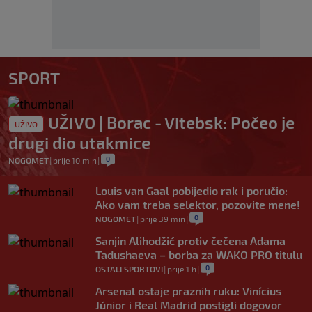
SPORT
UŽIVO | Borac - Vitebsk: Počeo je
UŽIVO
drugi dio utakmice
0
NOGOMET
|
prije 10 min
|
Louis van Gaal pobijedio rak i poručio:
Ako vam treba selektor, pozovite mene!
0
NOGOMET
|
prije 39 min
|
Sanjin Alihodžić protiv čečena Adama
Tadushaeva – borba za WAKO PRO titulu
0
OSTALI SPORTOVI
|
prije 1 h
|
Arsenal ostaje praznih ruku: Vinícius
Júnior i Real Madrid postigli dogovor