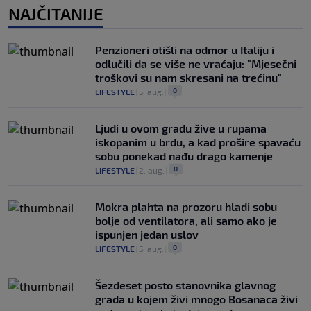
NAJČITANIJE
Penzioneri otišli na odmor u Italiju i
odlučili da se više ne vraćaju: "Mjesečni
troškovi su nam skresani na trećinu"
0
LIFESTYLE
|
5. aug.
|
Ljudi u ovom gradu žive u rupama
iskopanim u brdu, a kad prošire spavaću
sobu ponekad nađu drago kamenje
0
LIFESTYLE
|
2. aug.
|
Mokra plahta na prozoru hladi sobu
bolje od ventilatora, ali samo ako je
ispunjen jedan uslov
0
LIFESTYLE
|
5. aug.
|
Šezdeset posto stanovnika glavnog
grada u kojem živi mnogo Bosanaca živi