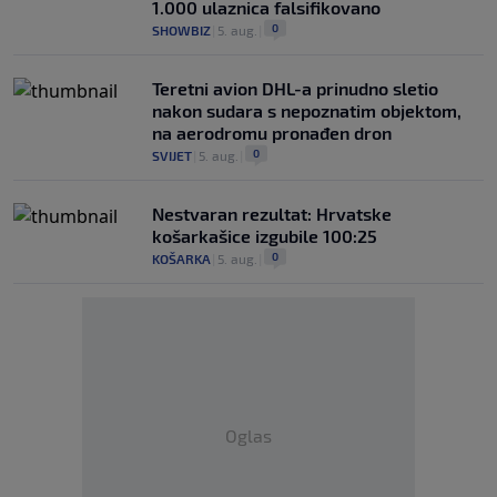
1.000 ulaznica falsifikovano
0
SHOWBIZ
|
5. aug.
|
Teretni avion DHL-a prinudno sletio
nakon sudara s nepoznatim objektom,
na aerodromu pronađen dron
0
SVIJET
|
5. aug.
|
Nestvaran rezultat: Hrvatske
košarkašice izgubile 100:25
0
KOŠARKA
|
5. aug.
|
Oglas