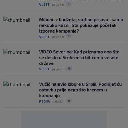
0
VIJESTI
|
prije 1 h
|
Milioni iz budžeta, stotine prijava i samo
nekoliko kazni: Šta pokazuje početak
izborne kampanje?
0
VIJESTI
|
prije 1 h
|
VIDEO Severina: Kad priznamo ono što
se desilo u Srebrenici bit ćemo vesele
države
0
VIJESTI
|
prije 2 h
|
Vučić najavio izbore u Srbiji: Podnijet ću
ostavku prije nego što krenem u
kampanju
0
REGIJA
|
prije 2 h
|