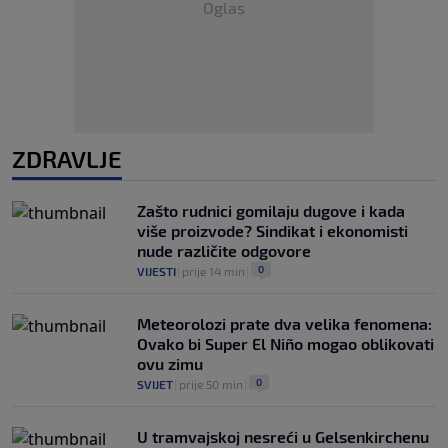
Oglas
ZDRAVLJE
Zašto rudnici gomilaju dugove i kada
više proizvode? Sindikat i ekonomisti
nude različite odgovore
0
VIJESTI
|
prije 14 min
|
Meteorolozi prate dva velika fenomena:
Ovako bi Super El Niño mogao oblikovati
ovu zimu
0
SVIJET
|
prije 50 min
|
U tramvajskoj nesreći u Gelsenkirchenu