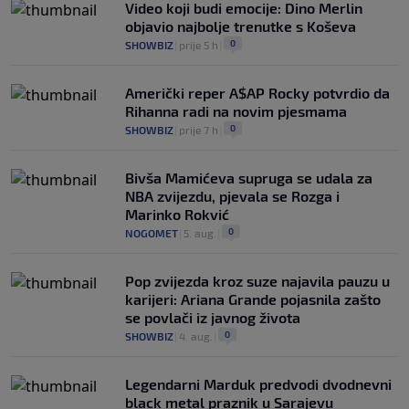
Video koji budi emocije: Dino Merlin
objavio najbolje trenutke s Koševa
0
SHOWBIZ
|
prije 5 h
|
Američki reper A$AP Rocky potvrdio da
Rihanna radi na novim pjesmama
0
SHOWBIZ
|
prije 7 h
|
Bivša Mamićeva supruga se udala za
NBA zvijezdu, pjevala se Rozga i
Marinko Rokvić
0
NOGOMET
|
5. aug.
|
Pop zvijezda kroz suze najavila pauzu u
karijeri: Ariana Grande pojasnila zašto
se povlači iz javnog života
0
SHOWBIZ
|
4. aug.
|
Legendarni Marduk predvodi dvodnevni
black metal praznik u Sarajevu