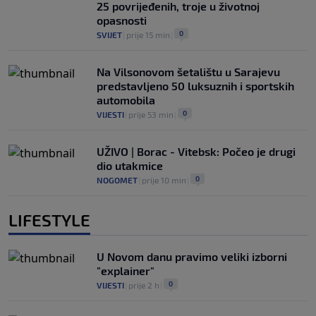
25 povrijeđenih, troje u životnoj
opasnosti
0
SVIJET
|
prije 15 min
|
Na Vilsonovom šetalištu u Sarajevu
predstavljeno 50 luksuznih i sportskih
automobila
0
VIJESTI
|
prije 53 min
|
UŽIVO | Borac - Vitebsk: Počeo je drugi
dio utakmice
0
NOGOMET
|
prije 10 min
|
LIFESTYLE
U Novom danu pravimo veliki izborni
"explainer"
0
VIJESTI
|
prije 2 h
|