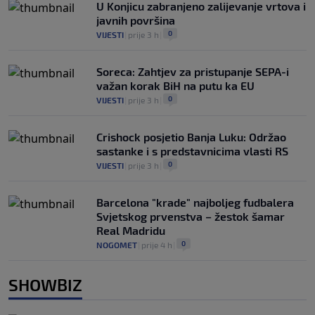
U Konjicu zabranjeno zalijevanje vrtova i
javnih površina
0
VIJESTI
|
prije 3 h
|
Soreca: Zahtjev za pristupanje SEPA-i
važan korak BiH na putu ka EU
0
VIJESTI
|
prije 3 h
|
Crishock posjetio Banja Luku: Održao
sastanke i s predstavnicima vlasti RS
0
VIJESTI
|
prije 3 h
|
Barcelona "krade" najboljeg fudbalera
Svjetskog prvenstva – žestok šamar
Real Madridu
0
NOGOMET
|
prije 4 h
|
SHOWBIZ