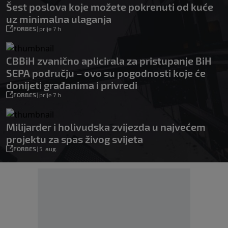
Šest poslova koje možete pokrenuti od kuće
uz minimalna ulaganja
FORBES
|
prije 7 h
CBBiH zvanično aplicirala za pristupanje BiH
SEPA području – ovo su pogodnosti koje će
donijeti građanima i privredi
FORBES
|
prije 7 h
Milijarder i holivudska zvijezda u najvećem
projektu za spas živog svijeta
FORBES
|
5. aug.