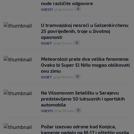
nude različite odgovore
0
VIJESTI
|
prije 14 min
|
U tramvajskoj nesreći u Gelsenkirchenu
25 povrijeđenih, troje u životnoj
opasnosti
0
SVIJET
|
prije 15 min
|
Meteorolozi prate dva velika fenomena:
Ovako bi Super El Niño mogao oblikovati
ovu zimu
0
SVIJET
|
prije 50 min
|
Na Vilsonovom šetalištu u Sarajevu
predstavljeno 50 luksuznih i sportskih
automobila
0
VIJESTI
|
prije 53 min
|
Požar izazvao odrone kod Konjica,
kamenje padalo na M-17 i oštetilo vozila