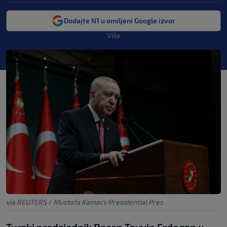
Dodajte N1 u omiljeni Google izvor
Više
via REUTERS
/
Mustafa Kamaci/Presidential Pres
Turski predsjednik Recep Tayyip Erdogan u