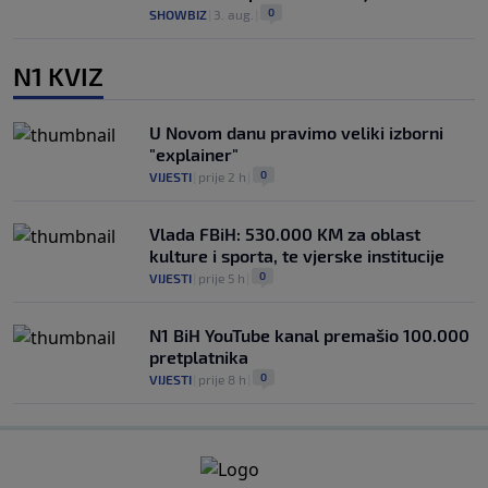
0
SHOWBIZ
|
3. aug.
|
N1 KVIZ
U Novom danu pravimo veliki izborni
"explainer"
0
VIJESTI
|
prije 2 h
|
Vlada FBiH: 530.000 KM za oblast
kulture i sporta, te vjerske institucije
0
VIJESTI
|
prije 5 h
|
N1 BiH YouTube kanal premašio 100.000
pretplatnika
0
VIJESTI
|
prije 8 h
|