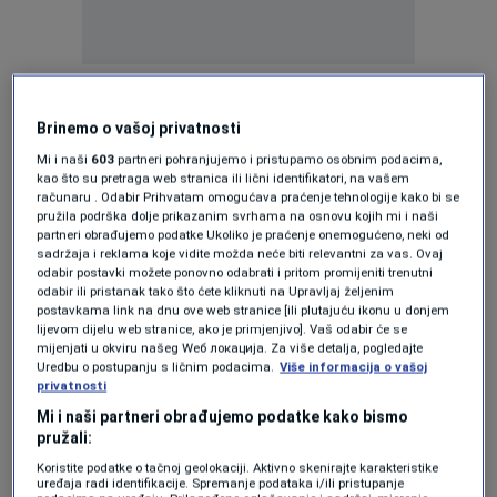
Erdogan je izrazio želje za brzim oporavkom od
štete uzrokovane regionalnim sukobom, a
Brinemo o vašoj privatnosti
dvojica lidera razgovarala su o bilateralnim
Mi i naši
603
partneri pohranjujemo i pristupamo osobnim podacima,
kao što su pretraga web stranica ili lični identifikatori, na vašem
odnosima, kao i o regionalnim i globalnim
računaru . Odabir Prihvatam omogućava praćenje tehnologije kako bi se
pružila podrška dolje prikazanim svrhama na osnovu kojih mi i naši
dešavanjima, saopćila je Turska direkcija za
partneri obrađujemo podatke Ukoliko je praćenje onemogućeno, neki od
sadržaja i reklama koje vidite možda neće biti relevantni za vas. Ovaj
komunikacije na turskoj platformi društvenih
odabir postavki možete ponovno odabrati i pritom promijeniti trenutni
medija NSosyal, prenosi Anadolija.
odabir ili pristanak tako što ćete kliknuti na Upravljaj željenim
postavkama link na dnu ove web stranice [ili plutajuću ikonu u donjem
lijevom dijelu web stranice, ako je primjenjivo]. Vaš odabir će se
Tokom poziva, Erdogan je rekao da Turska
mijenjati u okviru našeg Wеб локација. Za više detalja, pogledajte
Uredbu o postupanju s ličnim podacima.
Više informacija o vašoj
pridaje važnost jačanju bilateralne saradnje s
privatnosti
UAE-om u nekoliko oblasti, posebno u trgovini,
Mi i naši partneri obrađujemo podatke kako bismo
pružali:
energetici i sigurnosti.
Koristite podatke o tačnoj geolokaciji. Aktivno skenirajte karakteristike
uređaja radi identifikacije. Spremanje podataka i/ili pristupanje