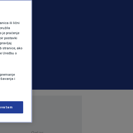
ica ili lični
pružila
 je praćenje
ir postavki
pravljaj
b stranice, ako
te Uredbu o
 Spremanje
ašavanja i
hvatam
Oglas