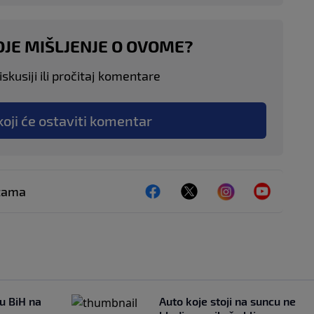
OJE MIŠLJENJE O OVOME?
skusiji ili pročitaj komentare
koji će ostaviti komentar
ežama
 u BiH na
Auto koje stoji na suncu ne