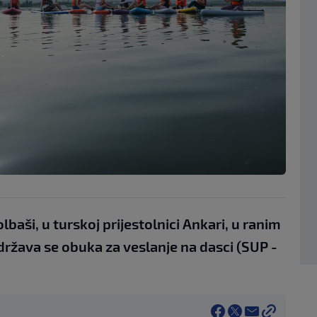
baši, u turskoj prijestolnici Ankari, u ranim
država se obuka za veslanje na dasci (SUP -