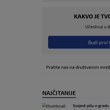
KAKVO JE TV
Učestvuj u di
Budi prvi 
Pratite nas na društvenim mr
NAJČITANIJE
Susjedi pišu o gradu