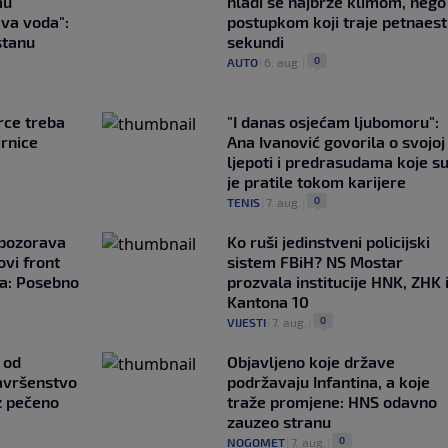
mu
hladi se najbrže klimom, nego
ava voda":
postupkom koji traje petnaest
stanu
sekundi
0
AUTO
|
6. aug.
|
rce treba
"I danas osjećam ljubomoru":
irnice
Ana Ivanović govorila o svojoj
ljepoti i predrasudama koje s
je pratile tokom karijere
0
TENIS
|
7. aug.
|
upozorava
Ko ruši jedinstveni policijski
vi front
sistem FBiH? NS Mostar
ta: Posebno
prozvala institucije HNK, ZHK 
Kantona 10
0
VIJESTI
|
7. aug.
|
 od
Objavljeno koje države
avršenstvo
podržavaju Infantina, a koje
z pečeno
traže promjene: HNS odavno
zauzeo stranu
0
NOGOMET
|
7. aug.
|