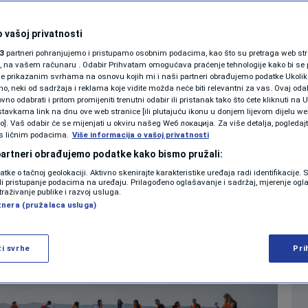
veslanje na dasci
SHOWBIZ
an
KOLUMNE
 vašoj privatnosti
3
partneri pohranjujemo i pristupamo osobnim podacima, kao što su pretraga web stran
ori, na vašem računaru . Odabir Prihvatam omogućava praćenje tehnologije kako bi se 
0
51
SVIJET
komentara
|
|
je prikazanim svrhama na osnovu kojih mi i naši partneri obrađujemo podatke Ukoliko
 neki od sadržaja i reklama koje vidite možda neće biti relevantni za vas. Ovaj odab
PODCAST
no odabrati i pritom promijeniti trenutni odabir ili pristanak tako što ćete kliknuti na U
tavkama link na dnu ove web stranice [ili plutajuću ikonu u donjem lijevom dijelu we
N1 SPECIJAL
vo]. Vaš odabir će se mijenjati u okviru našeg Wеб локација. Za više detalja, pogledaj
Više
s ličnim podacima.
Više informacija o vašoj privatnosti
FENOMENI
 partneri obrađujemo podatke kako bismo pružali:
datke o tačnoj geolokaciji. Aktivno skenirajte karakteristike uređaja radi identifikacije.
NEISTRAŽENO
ili pristupanje podacima na uređaju. Prilagođeno oglašavanje i sadržaj, mjerenje ogl
traživanje publike i razvoj usluga.
tnera (pružalaca usluga)
VIRALNO
FOTO
ži svrhe
Pri
PROMO
VIDEO