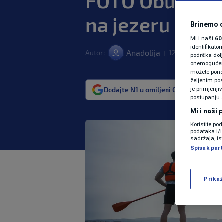
FOTO Obuka za 
na jezeru Mog
Brinemo o
Mi i naši
60
identifikat
Anadolija
Autor:
12. maj. 2025. 11:
|
podrška dol
onemogućeno,
možete ponov
željenim pos
Dodajte N1 u omiljeni Google izvor
je primjenji
postupanju 
Mi i naši
Koristite po
podataka i/
sadržaja, is
Spisak par
Prika