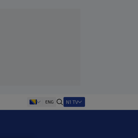
N1 TV
ENG