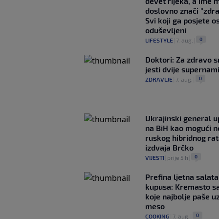
devet rijeka, a ime 
doslovno znači "zdr
Svi koji ga posjete o
oduševljeni
0
LIFESTYLE
|
7. aug.
|
Doktori: Za zdravo s
jesti dvije supernam
0
ZDRAVLJE
|
7. aug.
|
Ukrajinski general 
na BiH kao mogući no
ruskog hibridnog ra
izdvaja Brčko
0
VIJESTI
|
prije 5 h
|
Prefina ljetna salata
kupusa: Kremasto s
koje najbolje paše u
meso
0
COOKING
|
7. aug.
|