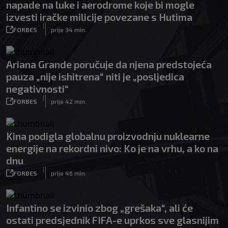
napade na luke i aerodrome koje bi mogle
izvesti iračke milicije povezane s Hutima
|
FORBES
prije 34 min.
Ariana Grande poručuje da njena predstojeća
pauza „nije ishitrena“ niti je „posljedica
negativnosti“
|
FORBES
prije 42 min.
Kina podigla globalnu proizvodnju nuklearne
energije na rekordni nivo: Ko je na vrhu, a ko na
dnu
|
FORBES
prije 46 min.
Infantino se izvinio zbog „grešaka“, ali će
ostati predsjednik FIFA-e uprkos sve glasnijim