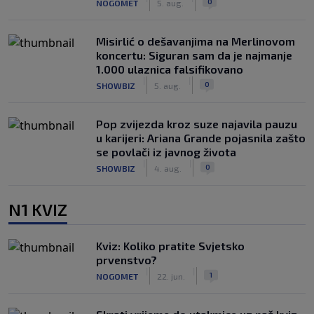
0
NOGOMET
5. aug.
Misirlić o dešavanjima na Merlinovom
koncertu: Siguran sam da je najmanje
1.000 ulaznica falsifikovano
|
|
0
SHOWBIZ
5. aug.
Pop zvijezda kroz suze najavila pauzu
u karijeri: Ariana Grande pojasnila zašto
se povlači iz javnog života
|
|
0
SHOWBIZ
4. aug.
N1 KVIZ
Kviz: Koliko pratite Svjetsko
prvenstvo?
|
|
1
NOGOMET
22. jun.