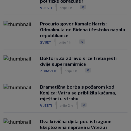
političke obračune?
|
|
0
VIJESTI
prije 1 h
Procurio govor Kamale Harris:
Odmaknula od Bidena i žestoko napala
republikance
|
|
0
SVIJET
prije 1 h
Doktori: Za zdravo srce treba jesti
dvije supernamirnice
|
|
0
ZDRAVLJE
prije 1 h
Dramatična borba s požarom kod
Konjica: Vatra se približila kućama,
mještani u strahu
|
|
0
VIJESTI
prije 2 h
Dva krivična djela pod istragom:
Eksplozivna naprava u Vitezu i