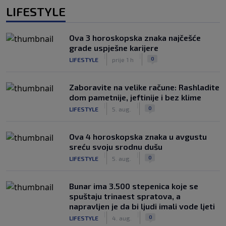
LIFESTYLE
Ova 3 horoskopska znaka najčešće
grade uspješne karijere
|
|
0
LIFESTYLE
prije 1 h
Zaboravite na velike račune: Rashladite
dom pametnije, jeftinije i bez klime
|
|
0
LIFESTYLE
5. aug.
Ova 4 horoskopska znaka u avgustu
sreću svoju srodnu dušu
|
|
0
LIFESTYLE
5. aug.
Bunar imа 3.500 stepenica koje se
spuštaju trinaest spratova, a
napravljen je da bi ljudi imali vode ljeti
|
|
0
LIFESTYLE
4. aug.