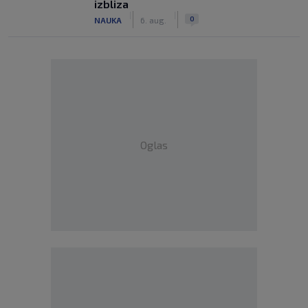
izbliza
|
|
0
NAUKA
6. aug.
Oglas