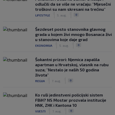
odlučili da se više ne vraćaju: "Mjesečni
troškovi su nam skresani na trećinu"
|
|
0
LIFESTYLE
5. aug.
Šezdeset posto stanovnika glavnog
grada u kojem živi mnogo Bosanaca živi
u stanovima koje daje grad
|
|
0
EKONOMIJA
5. aug.
Šokantni prizori: Njemica zapalila
apartman u Hrvatskoj, vlasnik na rubu
suza; "Nestalo je naših 50 godina
života"
|
|
0
REGIJA
7. aug.
Ko ruši jedinstveni policijski sistem
FBiH? NS Mostar prozvala institucije
HNK, ZHK i Kantona 10
|
|
0
VIJESTI
7. aug.