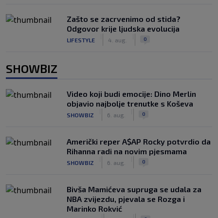
Zašto se zacrvenimo od stida?
Odgovor krije ljudska evolucija
|
|
0
LIFESTYLE
4. aug.
SHOWBIZ
Video koji budi emocije: Dino Merlin
objavio najbolje trenutke s Koševa
|
|
0
SHOWBIZ
6. aug.
Američki reper A$AP Rocky potvrdio da
Rihanna radi na novim pjesmama
|
|
0
SHOWBIZ
6. aug.
Bivša Mamićeva supruga se udala za
NBA zvijezdu, pjevala se Rozga i
Marinko Rokvić
|
|