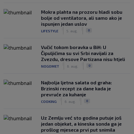
Mokra plahta na prozoru hladi sobu
bolje od ventilatora, ali samo ako je
ispunjen jedan uslov
|
|
0
LIFESTYLE
5. aug.
Vučić tokom boravka u BiH: U
Čipuljićima su svi Srbi navijali za
Zvezdu, dresove Partizana nisu htjeli
|
|
0
NOGOMET
6. aug.
Najbolja ljetna salata od graha:
Brzinski recept za dane kada je
prevruće za kuhanje
|
|
0
COOKING
6. aug.
Uz Zemlju već sto godina putuje još
jedan objekat, a kineska sonda ga je
prošlog mjeseca prvi put snimila