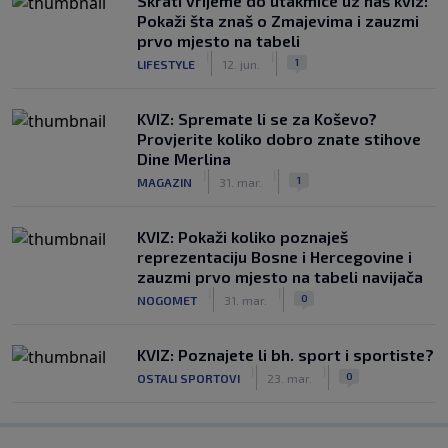
Skrati vrijeme do utakmice uz naš kviz:
Pokaži šta znaš o Zmajevima i zauzmi
prvo mjesto na tabeli
|
|
1
LIFESTYLE
12. jun.
KVIZ: Spremate li se za Koševo?
Provjerite koliko dobro znate stihove
Dine Merlina
|
|
1
MAGAZIN
31. mar.
KVIZ: Pokaži koliko poznaješ
reprezentaciju Bosne i Hercegovine i
zauzmi prvo mjesto na tabeli navijača
|
|
0
NOGOMET
31. mar.
KVIZ: Poznajete li bh. sport i sportiste?
|
|
0
OSTALI SPORTOVI
23. mar.