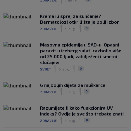
Krema ili sprej za sunčanje?
Dermatolozi otkrili šta je bolji izbor
|
|
0
ZDRAVLJE
6. aug.
Masovna epidemija u SAD-u: Opasni
parazit u iceberg salati razbolio više
od 25.000 ljudi, zabilježeni i smrtni
slučajevi
|
|
0
SVIJET
6. aug.
6 najboljih dijeta za muškarce
|
|
0
ZDRAVLJE
5. aug.
Razumijete li kako funkcionira UV
indeks? Ovdje je sve što trebate znati
|
|
0
ZDRAVLJE
4. aug.