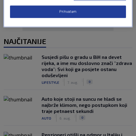
Prihvatam
NAJČITANIJE
Susjedi pišu o gradu u BiH na devet
rijeka, a ime mu doslovno znači "zdrava
voda": Svi koji ga posjete ostanu
oduševljeni
|
|
0
LIFESTYLE
7. aug.
Auto koje stoji na suncu ne hladi se
najbrže klimom, nego postupkom koji
traje petnaest sekundi
|
|
0
AUTO
6. aug.
Penzioneri otišli na odmor u Italiju i