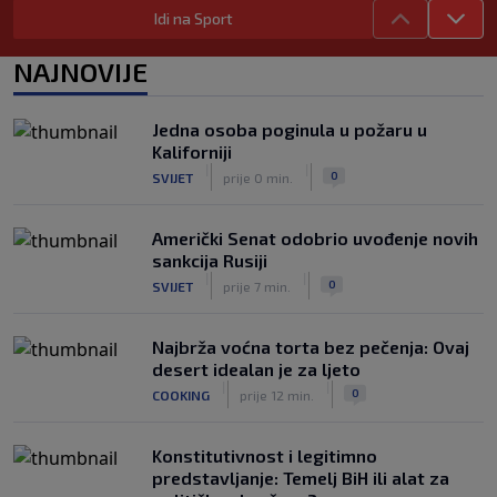
Zvanično: Samed Baždar ima novi klub,
Idi na Sport
zadužio broj sa velikom "težinom"
|
|
0
NOGOMET
prije 5 h
NAJNOVIJE
Prije nekoliko godina zaludjela je
internet, a onda nestala iz javnosti: Svi
Jedna osoba poginula u požaru u
se pitaju gdje je i šta radi (VIDEO)
Kaliforniji
|
|
0
OSTALI SPORTOVI
prije 5 h
|
|
0
SVIJET
prije 0 min.
Američki Senat odobrio uvođenje novih
sankcija Rusiji
|
|
0
SVIJET
prije 7 min.
Najbrža voćna torta bez pečenja: Ovaj
desert idealan je za ljeto
|
|
0
COOKING
prije 12 min.
Konstitutivnost i legitimno
predstavljanje: Temelj BiH ili alat za