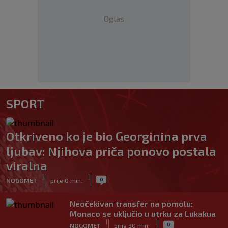
Oglas
SPORT
Otkriveno ko je bio Georginina prva
ljubav: Njihova priča ponovo postala
viralna
|
|
0
NOGOMET
prije 0 min.
Neočekivan transfer na pomolu:
Monaco se uključio u utrku za Lukakua
|
|
0
NOGOMET
prije 30 min.