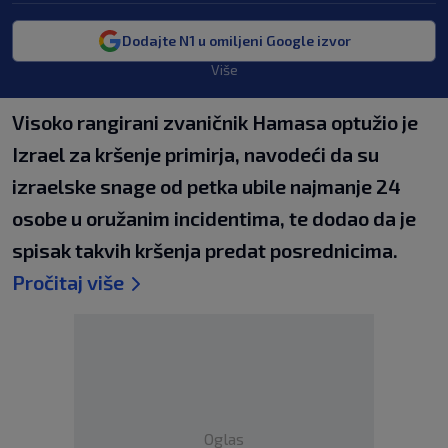
Dodajte N1 u omiljeni Google izvor
Više
Visoko rangirani zvaničnik Hamasa optužio je
Izrael za kršenje primirja, navodeći da su
izraelske snage od petka ubile najmanje 24
osobe u oružanim incidentima, te dodao da je
spisak takvih kršenja predat posrednicima.
Pročitaj više
Oglas