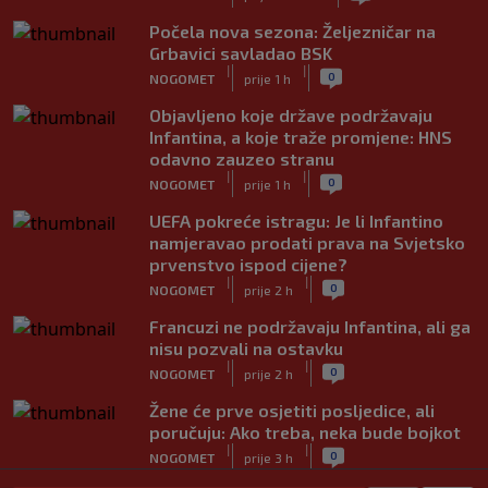
Počela nova sezona: Željezničar na
Grbavici savladao BSK
|
|
0
NOGOMET
prije 1 h
Objavljeno koje države podržavaju
Infantina, a koje traže promjene: HNS
odavno zauzeo stranu
|
|
0
NOGOMET
prije 1 h
UEFA pokreće istragu: Je li Infantino
namjeravao prodati prava na Svjetsko
prvenstvo ispod cijene?
|
|
0
NOGOMET
prije 2 h
Francuzi ne podržavaju Infantina, ali ga
nisu pozvali na ostavku
|
|
0
NOGOMET
prije 2 h
Žene će prve osjetiti posljedice, ali
poručuju: Ako treba, neka bude bojkot
|
|
0
NOGOMET
prije 3 h