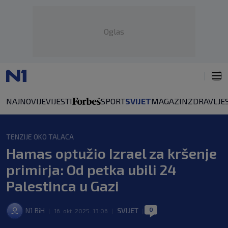
Oglas
NAJNOVIJE
VIJESTI
SPORT
SVIJET
MAGAZIN
ZDRAVLJE
TENZIJE OKO TALACA
Hamas optužio Izrael za kršenje
primirja: Od petka ubili 24
Palestinca u Gazi
0
N1 BiH
SVIJET
|
16. okt. 2025. 13:06
|
|