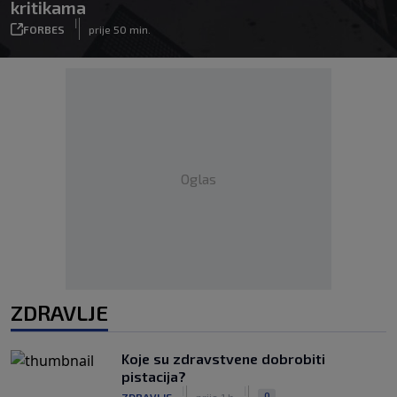
kritikama
|
FORBES
prije 50 min.
Oglas
ZDRAVLJE
Koje su zdravstvene dobrobiti
pistacija?
|
|
0
ZDRAVLJE
prije 1 h