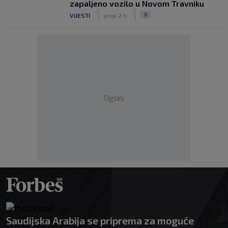
zapaljeno vozilo u Novom Travniku
|
|
0
VIJESTI
prije 2 h
Oglas
Saudijska Arabija se priprema za moguće