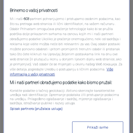
Brinemo o vašoj privatnosti
Mi i naši
603
partneri pohranjujemo i pristupamo osobnim podacima, kao
što su pretraga web stranica ili lični identifikatori, na vašem računaru .
Odabir Prihvatam omogućava praćenje tehnologije kako bi se pružila
podrška dolje prikazanim svrhama na osnovu kojih mi i naši partneri
obrađujemo podatke Ukoliko je praćenje onemogućeno, neki od sadržaja i
reklama koje vidite možda neće biti relevantni za vas. Ovaj odabir postavki
možete ponovno odabrati i pritom promijeniti trenutni odabir ili pristanak
Oglas
tako što ćete kliknuti na Upravljaj željenim postavkama link na dnu ove
web stranice [ili plutajuću ikonu u donjem lijevom dijelu web stranice, ako
je primjenjivo]. Vaš odabir će se mijenjati u okviru našeg Wеб локација. Za
više detalja, pogledajte Uredbu o postupanju s ličnim podacima.
Više
informacija o vašoj privatnosti
Mi i naši partneri obrađujemo podatke kako bismo pružali:
Koristite podatke o tačnoj geolokaciji. Aktivno skenirajte karakteristike
uređaja radi identifikacije. Spremanje podataka i/ili pristupanje podacima
na uređaju. Prilagođeno oglašavanje i sadržaj, mjerenje oglašavanja i
sadržaja, istraživanje publike i razvoj usluga.
Spisak partnera (pružalaca usluga)
Oglas
Prikaži svrhe