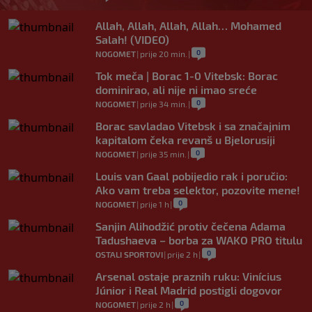
Allah, Allah, Allah, Allah… Mohamed
Salah! (VIDEO)
0
NOGOMET
|
prije 20 min.
|
Tok meča | Borac 1-0 Vitebsk: Borac
dominirao, ali nije ni imao sreće
0
NOGOMET
|
prije 34 min.
|
Borac savladao Vitebsk i sa značajnim
kapitalom čeka revanš u Bjelorusiji
0
NOGOMET
|
prije 35 min.
|
Louis van Gaal pobijedio rak i poručio:
Ako vam treba selektor, pozovite mene!
0
NOGOMET
|
prije 1 h
|
Sanjin Alihodžić protiv čečena Adama
Tadushaeva – borba za WAKO PRO titulu
0
OSTALI SPORTOVI
|
prije 2 h
|
Arsenal ostaje praznih ruku: Vinícius
Júnior i Real Madrid postigli dogovor
0
NOGOMET
|
prije 2 h
|