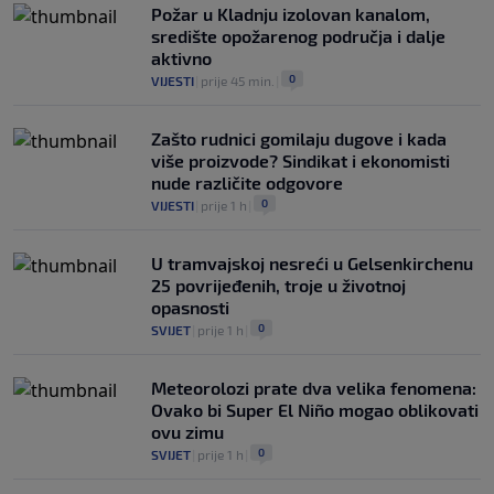
Požar u Kladnju izolovan kanalom,
središte opožarenog područja i dalje
aktivno
0
VIJESTI
|
prije 45 min.
|
Zašto rudnici gomilaju dugove i kada
više proizvode? Sindikat i ekonomisti
nude različite odgovore
0
VIJESTI
|
prije 1 h
|
U tramvajskoj nesreći u Gelsenkirchenu
25 povrijeđenih, troje u životnoj
opasnosti
0
SVIJET
|
prije 1 h
|
Meteorolozi prate dva velika fenomena:
Ovako bi Super El Niño mogao oblikovati
ovu zimu
0
SVIJET
|
prije 1 h
|