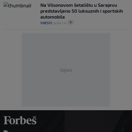
Na Vilsonovom šetalištu u Sarajevu
predstavljeno 50 luksuznih i sportskih
automobila
0
VIJESTI
|
prije 1 h
|
Oglas