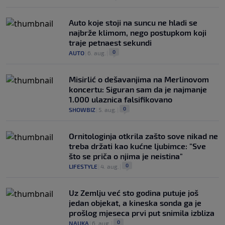
Auto koje stoji na suncu ne hladi se
najbrže klimom, nego postupkom koji
traje petnaest sekundi
0
AUTO
|
6. aug.
|
Misirlić o dešavanjima na Merlinovom
koncertu: Siguran sam da je najmanje
1.000 ulaznica falsifikovano
0
SHOWBIZ
|
5. aug.
|
Ornitologinja otkrila zašto sove nikad ne
treba držati kao kućne ljubimce: "Sve
što se priča o njima je neistina"
0
LIFESTYLE
|
4. aug.
|
Uz Zemlju već sto godina putuje još
jedan objekat, a kineska sonda ga je
prošlog mjeseca prvi put snimila izbliza
0
NAUKA
|
6. aug.
|