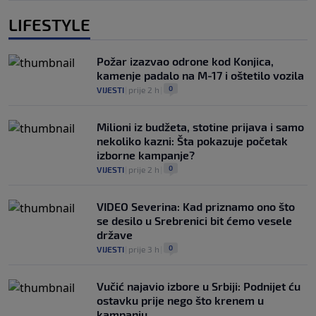
LIFESTYLE
Požar izazvao odrone kod Konjica,
kamenje padalo na M-17 i oštetilo vozila
0
VIJESTI
|
prije 2 h
|
Milioni iz budžeta, stotine prijava i samo
nekoliko kazni: Šta pokazuje početak
izborne kampanje?
0
VIJESTI
|
prije 2 h
|
VIDEO Severina: Kad priznamo ono što
se desilo u Srebrenici bit ćemo vesele
države
0
VIJESTI
|
prije 3 h
|
Vučić najavio izbore u Srbiji: Podnijet ću
ostavku prije nego što krenem u
kampanju