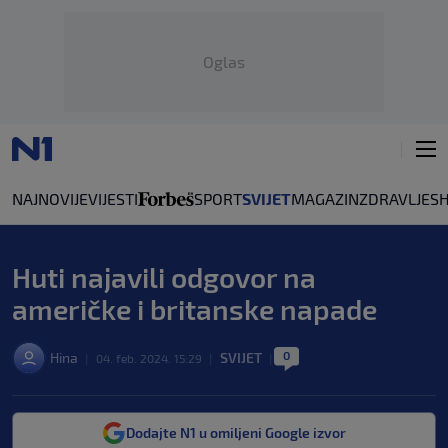
Oglas
NAJNOVIJE
VIJESTI
SPORT
SVIJET
MAGAZIN
ZDRAVLJE
S
Huti najavili odgovor na
američke i britanske napade
0
Hina
SVIJET
|
04. feb. 2024. 15:29
|
|
Dodajte N1 u omiljeni Google izvor