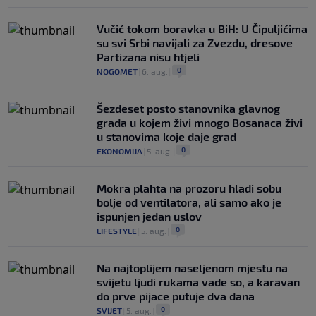
Vučić tokom boravka u BiH: U Čipuljićima
su svi Srbi navijali za Zvezdu, dresove
Partizana nisu htjeli
0
NOGOMET
|
6. aug.
|
Šezdeset posto stanovnika glavnog
grada u kojem živi mnogo Bosanaca živi
u stanovima koje daje grad
0
EKONOMIJA
|
5. aug.
|
Mokra plahta na prozoru hladi sobu
bolje od ventilatora, ali samo ako je
ispunjen jedan uslov
0
LIFESTYLE
|
5. aug.
|
Na najtoplijem naseljenom mjestu na
svijetu ljudi rukama vade so, a karavan
do prve pijace putuje dva dana
0
SVIJET
|
5. aug.
|