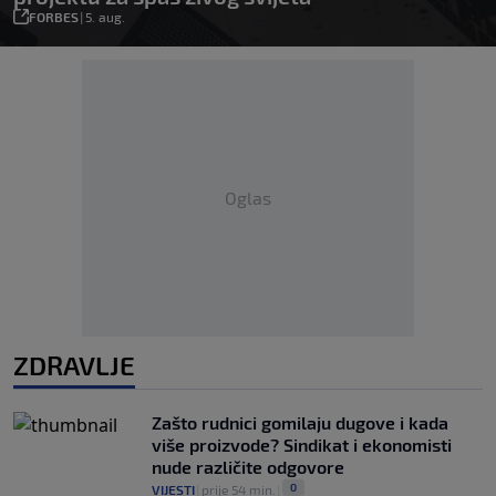
FORBES
|
5. aug.
Oglas
ZDRAVLJE
Zašto rudnici gomilaju dugove i kada
više proizvode? Sindikat i ekonomisti
nude različite odgovore
0
VIJESTI
|
prije 54 min.
|