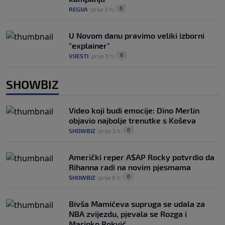
0
REGIJA
|
prije 3 h
|
U Novom danu pravimo veliki izborni
"explainer"
0
VIJESTI
|
prije 3 h
|
SHOWBIZ
Video koji budi emocije: Dino Merlin
objavio najbolje trenutke s Koševa
0
SHOWBIZ
|
prije 3 h
|
Američki reper A$AP Rocky potvrdio da
Rihanna radi na novim pjesmama
0
SHOWBIZ
|
prije 6 h
|
Bivša Mamićeva supruga se udala za
NBA zvijezdu, pjevala se Rozga i
Marinko Rokvić