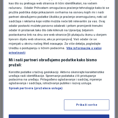
kao što su pretraga web stranica ili lični identifikatori, na vašem
računaru . Odabir Prihvatam omogućava praćenje tehnologije kako bi se
Riječ je o najnovijim vojnim djelatnostima u
pružila podrška dolje prikazanim svrhama na osnovu kojih mi i naši
partneri obrađujemo podatke Ukoliko je praćenje onemogućeno, neki od
sukobu koji se proširio Bliskim istokom od 7.
sadržaja i reklama koje vidite možda neće biti relevantni za vas. Ovaj
odabir postavki možete ponovno odabrati i pritom promijeniti trenutni
listopada kada je palestinska militantna
odabir ili pristanak tako što ćete kliknuti na Upravljaj željenim
postavkama link na dnu ove web stranice [ili plutajuću ikonu u donjem
skupina Hamas iz Pojasa Gaze upala na jug
lijevom dijelu web stranice, ako je primjenjivo]. Vaš odabir će se
Izraela, što je dovelo do rata koji je privukao niz
mijenjati u okviru našeg Wеб локација. Za više detalja, pogledajte
Uredbu o postupanju s ličnim podacima.
Više informacija o vašoj
oružanih skupina koje podupire Teheran.
privatnosti
Mi i naši partneri obrađujemo podatke kako bismo
pružali:
Stanovnici su rekli da su se tijekom napada
Koristite podatke o tačnoj geolokaciji. Aktivno skenirajte karakteristike
uređaja radi identifikacije. Spremanje podataka i/ili pristupanje
zatresle zgrade u glavnom gradu Sani, kojim
podacima na uređaju. Prilagođeno oglašavanje i sadržaj, mjerenje
oglašavanja i sadržaja, istraživanje publike i razvoj usluga.
upravljaju hutisti.
Spisak partnera (pružalaca usluga)
Napadi u Jemenu odvijaju se u sklopu američke
Prikaži svrhe
kampanje odmazde zbog ubojstva trojice