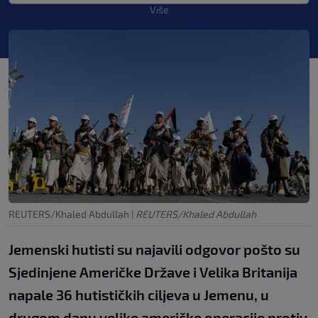
Više
REUTERS/Khaled Abdullah
|
REUTERS/Khaled Abdullah
Jemenski hutisti su najavili odgovor pošto su
Sjedinjene Američke Države i Velika Britanija
napale 36 hutističkih ciljeva u Jemenu, u
drugom danu velike američke operacije protiv