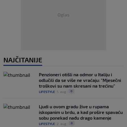
Oglas
NAJČITANIJE
Penzioneri otišli na odmor u Italiju i
odlučili da se više ne vraćaju: "Mjesečni
troškovi su nam skresani na trećinu"
0
LIFESTYLE
|
5. aug.
|
Ljudi u ovom gradu žive u rupama
iskopanim u brdu, a kad prošire spavaću
sobu ponekad nađu drago kamenje
0
LIFESTYLE
|
2. aug.
|