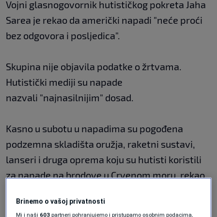
Vojni glasnogovornik hutističkog pokreta Jaha
Sarea je rekao da američki napadi "neće proći
bez odgovora i posljedica".
Skupina nije objavila podatke o žrtvama.
Hutistički mediji su napade
nazvali "najnasilnijim" dosad.
Kasno u subotu u napadima su pogođena
podzemna skladišta oružja, raketni sustavi,
lanseri i druga oprema koju su hutisti koristili
za napade na brodove u Crvenom moru, rekao
je Pentagon, dodavši da je gađao 13 meta
Brinemo o vašoj privatnosti
diljem zemlje.
Mi i naši
603
partneri pohranjujemo i pristupamo osobnim podacima,