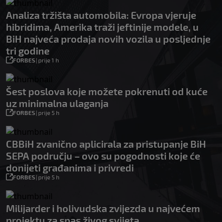
Analiza tržišta automobila: Evropa vjeruje
hibridima, Amerika traži jeftinije modele, u
BiH najveća prodaja novih vozila u posljednje
tri godine
FORBES
|
prije 1 h
Šest poslova koje možete pokrenuti od kuće
uz minimalna ulaganja
FORBES
|
prije 5 h
CBBiH zvanično aplicirala za pristupanje BiH
SEPA području – ovo su pogodnosti koje će
donijeti građanima i privredi
FORBES
|
prije 5 h
Milijarder i holivudska zvijezda u najvećem
projektu za spas živog svijeta