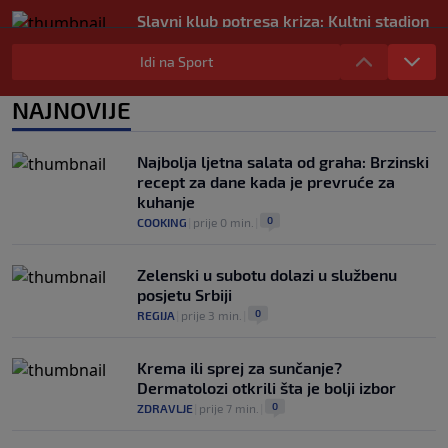
Slavni klub potresa kriza: Kultni stadion
u Italiji bit će prazan na početku sezone,
navijači objavili rat upravi
Idi na Sport
0
NOGOMET
|
prije 3 h
|
NAJNOVIJE
Izvinjenje s elementima prijetnje i
„gomila slabića“ u UEFA-i
0
NOGOMET
|
prije 3 h
|
Najbolja ljetna salata od graha: Brzinski
recept za dane kada je prevruće za
kuhanje
0
COOKING
|
prije 0 min.
|
Zelenski u subotu dolazi u službenu
posjetu Srbiji
0
REGIJA
|
prije 3 min.
|
Krema ili sprej za sunčanje?
Dermatolozi otkrili šta je bolji izbor
0
ZDRAVLJE
|
prije 7 min.
|