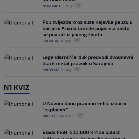
0
NOGOMET
|
5. aug.
|
Pop zvijezda kroz suze najavila pauzu u
karijeri: Ariana Grande pojasnila zašto
se povlači iz javnog života
0
SHOWBIZ
|
4. aug.
|
Legendarni Marduk predvodi dvodnevni
black metal praznik u Sarajevu
0
SHOWBIZ
|
3. aug.
|
N1 KVIZ
U Novom danu pravimo veliki izborni
"explainer"
0
VIJESTI
|
prije 0 min.
|
Vlada FBiH: 530.000 KM za oblast
kulture i sporta, te vjerske institucije