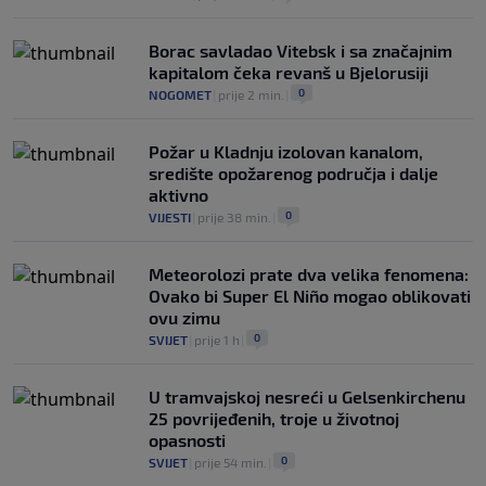
Borac savladao Vitebsk i sa značajnim
kapitalom čeka revanš u Bjelorusiji
0
NOGOMET
|
prije 2 min.
|
Požar u Kladnju izolovan kanalom,
središte opožarenog područja i dalje
aktivno
0
VIJESTI
|
prije 38 min.
|
Meteorolozi prate dva velika fenomena:
Ovako bi Super El Niño mogao oblikovati
ovu zimu
0
SVIJET
|
prije 1 h
|
U tramvajskoj nesreći u Gelsenkirchenu
25 povrijeđenih, troje u životnoj
opasnosti
0
SVIJET
|
prije 54 min.
|