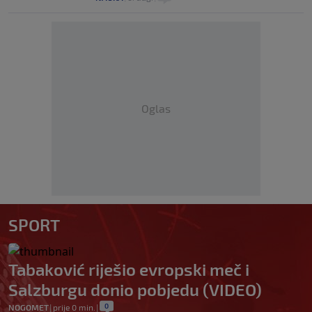
Oglas
SPORT
Tabaković riješio evropski meč i
Salzburgu donio pobjedu (VIDEO)
0
NOGOMET
|
prije 0 min.
|