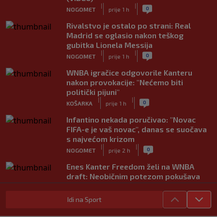
|
|
0
NOGOMET
prije 1 h
Rivalstvo je ostalo po strani: Real
Madrid se oglasio nakon teškog
gubitka Lionela Messija
|
|
0
NOGOMET
prije 1 h
WNBA igračice odgovorile Kanteru
nakon provokacije: "Nećemo biti
politički pijuni"
|
|
0
KOŠARKA
prije 1 h
Infantino nekada poručivao: "Novac
FIFA-e je vaš novac", danas se suočava
s najvećom krizom
|
|
0
NOGOMET
prije 2 h
Enes Kanter Freedom želi na WNBA
draft: Neobičnim potezom pokušava
ukazati na pravila lige
|
|
0
KOŠARKA
prije 2 h
Idi na Sport
Jakirovićev Hull City doživio prvi poraz