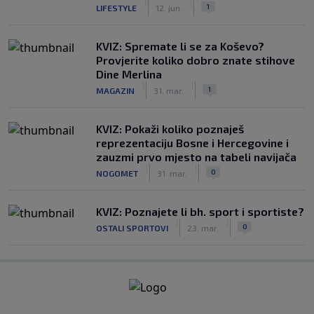
|
|
1
LIFESTYLE
12. jun.
KVIZ: Spremate li se za Koševo?
Provjerite koliko dobro znate stihove
Dine Merlina
|
|
1
MAGAZIN
31. mar.
KVIZ: Pokaži koliko poznaješ
reprezentaciju Bosne i Hercegovine i
zauzmi prvo mjesto na tabeli navijača
|
|
0
NOGOMET
31. mar.
KVIZ: Poznajete li bh. sport i sportiste?
|
|
0
OSTALI SPORTOVI
23. mar.