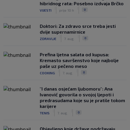
hibridnog rata: Posebno izdvaja Brčko
|
|
0
VIJESTI
prije 10 h
Doktori: Za zdravo srce treba jesti
dvije supernamirnice
|
|
0
ZDRAVLJE
7. aug.
Prefina ljetna salata od kupusa:
Kremasto savršenstvo koje najbolje
paše uz pečeno meso
|
|
0
COOKING
7. aug.
"I danas osjećam ljubomoru": Ana
Ivanović govorila o svojoj ljepoti i
predrasudama koje su je pratile tokom
karijere
|
|
0
TENIS
7. aug.
Objavljeno koje države podržavaju