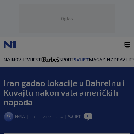
Oglas
NAJNOVIJE
VIJESTI
SPORT
SVIJET
MAGAZIN
ZDRAVLJE
Iran gađao lokacije u Bahreinu i
Kuvajtu nakon vala američkih
napada
0
FENA
SVIJET
|
08. jul. 2026. 07:34
|
|