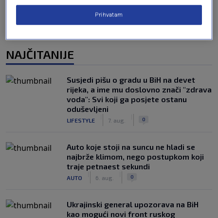
Prihvatam
NAJČITANIJE
Susjedi pišu o gradu u BiH na devet
rijeka, a ime mu doslovno znači "zdrava
voda": Svi koji ga posjete ostanu
oduševljeni
|
|
0
LIFESTYLE
7. aug.
Auto koje stoji na suncu ne hladi se
najbrže klimom, nego postupkom koji
traje petnaest sekundi
|
|
0
AUTO
6. aug.
Ukrajinski general upozorava na BiH
kao mogući novi front ruskog