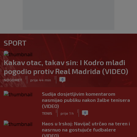
SPORT
Kakav otac, takav sin: I Kodro mlađi
pogodio protiv Real Madrida (VIDEO)
|
|
0
NOGOMET
prije 44 min
Sudija dosjetljivim komentarom
nasmijao publiku nakon žalbe tenisera
(VIDEO)
|
|
0
TENIS
prije 1 h
Haos u Irskoj: Navijač utrčao na teren i
nasrnuo na gostujuće fudbalere
(VIDEO)