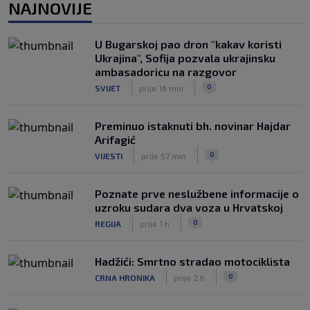
NAJNOVIJE
na pripremama, bolji bio Eintracht
|
|
0
NOGOMET
prije 3 h
U Bugarskoj pao dron "kakav koristi
Otkriven uzrok smrti NBA košarkaša:
Ukrajina", Sofija pozvala ukrajinsku
Brandon Clarke preminuo od
ambasadoricu na razgovor
kombinacije heroina i kokaina
|
|
|
|
0
SVIJET
prije 16 min
0
KOŠARKA
prije 3 h
Preminuo istaknuti bh. novinar Hajdar
Arifagić
|
|
0
VIJESTI
prije 57 min
Poznate prve neslužbene informacije o
uzroku sudara dva voza u Hrvatskoj
|
|
0
REGIJA
prije 1 h
Hadžići: Smrtno stradao motociklista
|
|
0
CRNA HRONIKA
prije 2 h