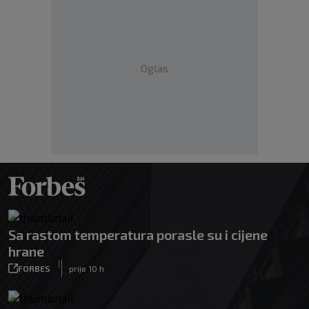
Oglas
Sa rastom temperatura porasle su i cijene
hrane
|
FORBES
prije 10 h