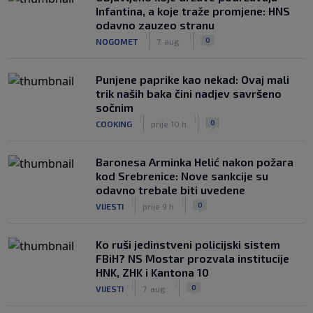
Infantina, a koje traže promjene: HNS
odavno zauzeo stranu
|
|
0
NOGOMET
7. aug.
Punjene paprike kao nekad: Ovaj mali
trik naših baka čini nadjev savršeno
sočnim
|
|
0
COOKING
prije 10 h
Baronesa Arminka Helić nakon požara
kod Srebrenice: Nove sankcije su
odavno trebale biti uvedene
|
|
0
VIJESTI
prije 9 h
Ko ruši jedinstveni policijski sistem
FBiH? NS Mostar prozvala institucije
HNK, ZHK i Kantona 10
|
|
0
VIJESTI
7. aug.