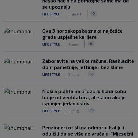
našao način da pomogne samcima da
se upoznaju
|
|
0
LIFESTYLE
prije 6 h
Ova 3 horoskopska znaka najčešće
grade uspješne karijere
|
|
0
LIFESTYLE
7. aug.
Zaboravite na velike račune: Rashladite
dom pametnije, jeftinije i bez klime
|
|
0
LIFESTYLE
5. aug.
Mokra plahta na prozoru hladi sobu
bolje od ventilatora, ali samo ako je
ispunjen jedan uslov
|
|
0
LIFESTYLE
5. aug.
Penzioneri otišli na odmor u Italiju i
odlučili da se više ne vraćaju: "Mjesečni