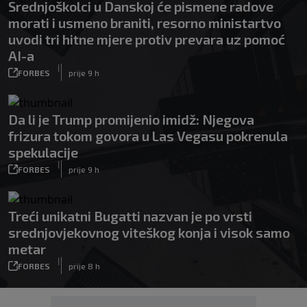
Srednjoškolci u Danskoj će pismene radove
morati i usmeno braniti, resorno ministartvo
uvodi tri hitne mjere protiv prevara uz pomoć
AI-a
|
FORBES
prije 9 h
Da li je Trump promijenio imidž: Njegova
frizura tokom govora u Las Vegasu pokrenula
spekulacije
|
FORBES
prije 9 h
Treći unikatni Bugatti nazvan je po vrsti
srednjovjekovnog viteškog konja i visok samo
metar
|
FORBES
prije 8 h