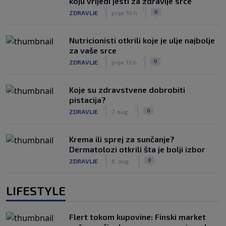
koju vrijedi jesti za zdravije srce
|
|
0
ZDRAVLJE
prije 10 h
Nutricionisti otkrili koje je ulje najbolje
za vaše srce
|
|
0
ZDRAVLJE
prije 13 h
Koje su zdravstvene dobrobiti
pistacija?
|
|
0
ZDRAVLJE
7. aug.
Krema ili sprej za sunčanje?
Dermatolozi otkrili šta je bolji izbor
|
|
0
ZDRAVLJE
6. aug.
LIFESTYLE
Flert tokom kupovine: Finski market