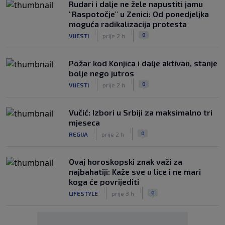
Rudari i dalje ne žele napustiti jamu
"Raspotočje" u Zenici: Od ponedjeljka
moguća radikalizacija protesta
|
|
0
VIJESTI
prije 2 h
Požar kod Konjica i dalje aktivan, stanje
bolje nego jutros
|
|
0
VIJESTI
prije 2 h
Vučić: Izbori u Srbiji za maksimalno tri
mjeseca
|
|
0
REGIJA
prije 2 h
Ovaj horoskopski znak važi za
najbahatiji: Kaže sve u lice i ne mari
koga će povrijediti
|
|
0
LIFESTYLE
prije 3 h