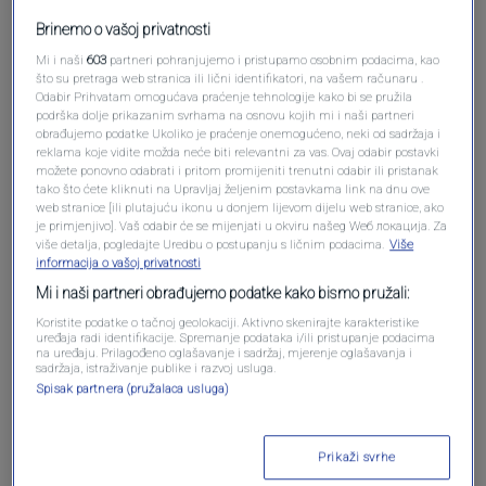
Brinemo o vašoj privatnosti
Mi i naši
603
partneri pohranjujemo i pristupamo osobnim podacima, kao
što su pretraga web stranica ili lični identifikatori, na vašem računaru .
Odabir Prihvatam omogućava praćenje tehnologije kako bi se pružila
podrška dolje prikazanim svrhama na osnovu kojih mi i naši partneri
obrađujemo podatke Ukoliko je praćenje onemogućeno, neki od sadržaja i
reklama koje vidite možda neće biti relevantni za vas. Ovaj odabir postavki
Oglas
možete ponovno odabrati i pritom promijeniti trenutni odabir ili pristanak
tako što ćete kliknuti na Upravljaj željenim postavkama link na dnu ove
web stranice [ili plutajuću ikonu u donjem lijevom dijelu web stranice, ako
je primjenjivo]. Vaš odabir će se mijenjati u okviru našeg Wеб локација. Za
više detalja, pogledajte Uredbu o postupanju s ličnim podacima.
Više
informacija o vašoj privatnosti
Mi i naši partneri obrađujemo podatke kako bismo pružali:
Koristite podatke o tačnoj geolokaciji. Aktivno skenirajte karakteristike
uređaja radi identifikacije. Spremanje podataka i/ili pristupanje podacima
na uređaju. Prilagođeno oglašavanje i sadržaj, mjerenje oglašavanja i
sadržaja, istraživanje publike i razvoj usluga.
Spisak partnera (pružalaca usluga)
Oglas
Prikaži svrhe