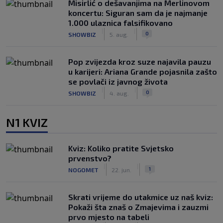
Misirlić o dešavanjima na Merlinovom
koncertu: Siguran sam da je najmanje
1.000 ulaznica falsifikovano
|
|
0
SHOWBIZ
5. aug.
Pop zvijezda kroz suze najavila pauzu
u karijeri: Ariana Grande pojasnila zašto
se povlači iz javnog života
|
|
0
SHOWBIZ
4. aug.
N1 KVIZ
Kviz: Koliko pratite Svjetsko
prvenstvo?
|
|
1
NOGOMET
22. jun.
Skrati vrijeme do utakmice uz naš kviz:
Pokaži šta znaš o Zmajevima i zauzmi
prvo mjesto na tabeli