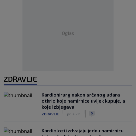
Oglas
ZDRAVLJE
Kardiohirurg nakon srčanog udara
otkrio koje namirnice uvijek kupuje, a
koje izbjegava
|
|
0
ZDRAVLJE
prije 7 h
Kardiolozi izdvajaju jednu namirnicu