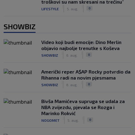
troškovi su nam skresani na trećinu"
|
|
0
LIFESTYLE
5. aug.
SHOWBIZ
Video koji budi emocije: Dino Merlin
objavio najbolje trenutke s Koševa
|
|
0
SHOWBIZ
6. aug.
Američki reper A$AP Rocky potvrdio da
Rihanna radi na novim pjesmama
|
|
0
SHOWBIZ
6. aug.
Bivša Mamićeva supruga se udala za
NBA zvijezdu, pjevala se Rozga i
Marinko Rokvić
|
|
0
NOGOMET
5. aug.