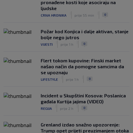
pronađene kosti koje asociraju na
ljudske
|
|
0
CRNA HRONIKA
prije 55 min
Požar kod Konjica i dalje aktivan, stanje
bolje nego jutros
|
|
0
VIJESTI
prije 1 h
Flert tokom kupovine: Finski market
našao način da pomogne samcima da
se upoznaju
|
|
0
LIFESTYLE
prije 1 h
Incident u Skupštini Kosova: Poslanica
gađala Kurtija jajima (VIDEO)
|
|
0
REGIJA
prije 2 h
Grenland izdao snažno upozorenje:
Trump opet prijeti preuzimanjem otoka