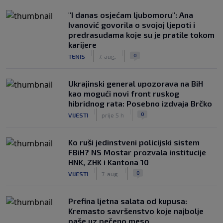
"I danas osjećam ljubomoru": Ana
Ivanović govorila o svojoj ljepoti i
predrasudama koje su je pratile tokom
karijere
|
|
0
TENIS
7. aug.
Ukrajinski general upozorava na BiH
kao mogući novi front ruskog
hibridnog rata: Posebno izdvaja Brčko
|
|
0
VIJESTI
prije 5 h
Ko ruši jedinstveni policijski sistem
FBiH? NS Mostar prozvala institucije
HNK, ZHK i Kantona 10
|
|
0
VIJESTI
7. aug.
Prefina ljetna salata od kupusa:
Kremasto savršenstvo koje najbolje
paše uz pečeno meso