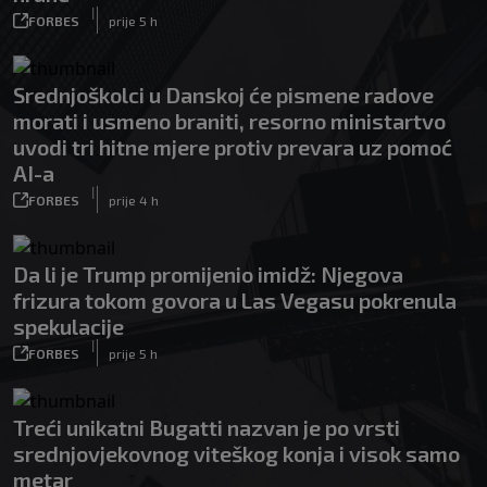
|
FORBES
prije 5 h
Srednjoškolci u Danskoj će pismene radove
morati i usmeno braniti, resorno ministartvo
uvodi tri hitne mjere protiv prevara uz pomoć
AI-a
|
FORBES
prije 4 h
Da li je Trump promijenio imidž: Njegova
frizura tokom govora u Las Vegasu pokrenula
spekulacije
|
FORBES
prije 5 h
Treći unikatni Bugatti nazvan je po vrsti
srednjovjekovnog viteškog konja i visok samo
metar