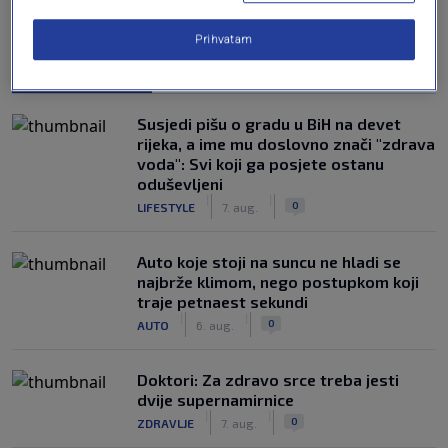
Prihvatam
NAJČITANIJE
Susjedi pišu o gradu u BiH na devet
rijeka, a ime mu doslovno znači "zdrava
voda": Svi koji ga posjete ostanu
oduševljeni
|
|
0
LIFESTYLE
7. aug.
Auto koje stoji na suncu ne hladi se
najbrže klimom, nego postupkom koji
traje petnaest sekundi
|
|
0
AUTO
6. aug.
Doktori: Za zdravo srce treba jesti
dvije supernamirnice
|
|
0
ZDRAVLJE
7. aug.