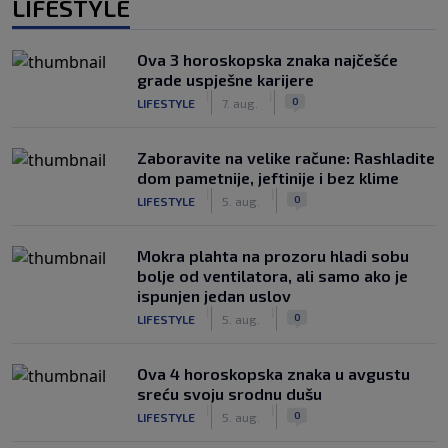
LIFESTYLE
Ova 3 horoskopska znaka najčešće
grade uspješne karijere
|
|
0
LIFESTYLE
7. aug.
Zaboravite na velike račune: Rashladite
dom pametnije, jeftinije i bez klime
|
|
0
LIFESTYLE
5. aug.
Mokra plahta na prozoru hladi sobu
bolje od ventilatora, ali samo ako je
ispunjen jedan uslov
|
|
0
LIFESTYLE
5. aug.
Ova 4 horoskopska znaka u avgustu
sreću svoju srodnu dušu
|
|
0
LIFESTYLE
5. aug.