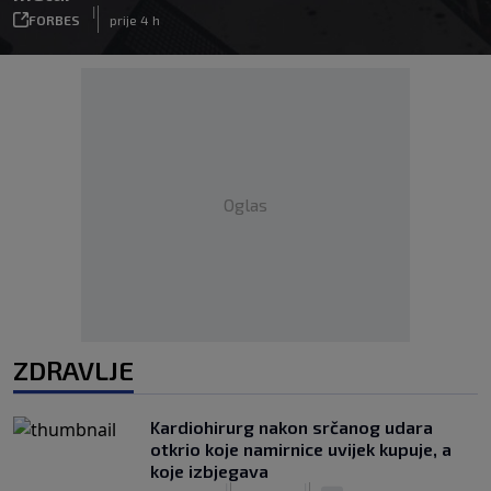
|
FORBES
prije 4 h
Oglas
ZDRAVLJE
Kardiohirurg nakon srčanog udara
otkrio koje namirnice uvijek kupuje, a
koje izbjegava
|
|