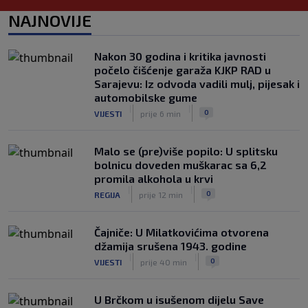
Rodrija, Manchester City traži znatno
NAJNOVIJE
više
|
|
0
NOGOMET
prije 8 h
Nakon 30 godina i kritika javnosti
Dalić će postati najskuplji hrvatski
počelo čišćenje garaža KJKP RAD u
trener u historiji i jedan od najplaćenijih
Sarajevu: Iz odvoda vadili mulj, pijesak i
selektora svijeta
automobilske gume
|
|
0
NOGOMET
prije 8 h
|
|
0
VIJESTI
prije 6 min
Malo se (pre)više popilo: U splitsku
bolnicu doveden muškarac sa 6,2
promila alkohola u krvi
|
|
0
REGIJA
prije 12 min
Čajniče: U Milatkovićima otvorena
džamija srušena 1943. godine
|
|
0
VIJESTI
prije 40 min
U Brčkom u isušenom dijelu Save