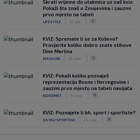
Skrati vrijeme do utakmice uz naš kviz:
Pokaži šta znaš o Zmajevima i zauzmi
prvo mjesto na tabeli
|
|
1
LIFESTYLE
12. jun.
KVIZ: Spremate li se za Koševo?
Provjerite koliko dobro znate stihove
Dine Merlina
|
|
1
MAGAZIN
31. mar.
KVIZ: Pokaži koliko poznaješ
reprezentaciju Bosne i Hercegovine i
zauzmi prvo mjesto na tabeli navijača
|
|
0
NOGOMET
31. mar.
KVIZ: Poznajete li bh. sport i sportiste?
|
|
0
OSTALI SPORTOVI
23. mar.