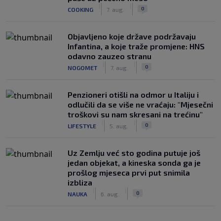
|
|
0
COOKING
7. aug.
Objavljeno koje države podržavaju
Infantina, a koje traže promjene: HNS
odavno zauzeo stranu
|
|
0
NOGOMET
7. aug.
Penzioneri otišli na odmor u Italiju i
odlučili da se više ne vraćaju: "Mjesečni
troškovi su nam skresani na trećinu"
|
|
0
LIFESTYLE
5. aug.
Uz Zemlju već sto godina putuje još
jedan objekat, a kineska sonda ga je
prošlog mjeseca prvi put snimila
izbliza
|
|
0
NAUKA
6. aug.