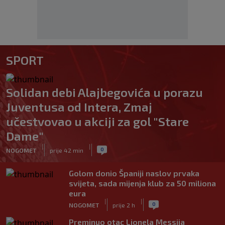
SPORT
Solidan debi Alajbegovića u porazu
Juventusa od Intera, Zmaj
učestvovao u akciji za gol "Stare
Dame"
|
|
0
NOGOMET
prije 42 min
Golom donio Španiji naslov prvaka
svijeta, sada mijenja klub za 50 miliona
eura
|
|
0
NOGOMET
prije 2 h
Preminuo otac Lionela Messija