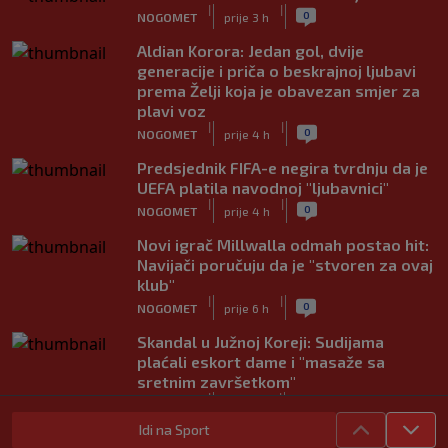
|
|
0
NOGOMET
prije 3 h
Aldian Korora: Jedan gol, dvije
generacije i priča o beskrajnoj ljubavi
prema Želji koja je obavezan smjer za
plavi voz
|
|
0
NOGOMET
prije 4 h
Predsjednik FIFA-e negira tvrdnju da je
UEFA platila navodnoj "ljubavnici"
|
|
0
NOGOMET
prije 4 h
Novi igrač Millwalla odmah postao hit:
Navijači poručuju da je "stvoren za ovaj
klub"
|
|
0
NOGOMET
prije 6 h
Skandal u Južnoj Koreji: Sudijama
plaćali eskort dame i "masaže sa
sretnim završetkom"
|
|
0
NOGOMET
prije 7 h
Idi na Sport
Barcelona poslala prvu ponudu za