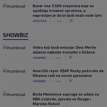
Bunar imа 3.500 stepenica koje se
spuštaju trinaest spratova, a
napravljen je da bi ljudi imali vode ljeti
|
|
0
LIFESTYLE
4. aug.
SHOWBIZ
Video koji budi emocije: Dino Merlin
objavio najbolje trenutke s Koševa
|
|
0
SHOWBIZ
6. aug.
Američki reper A$AP Rocky potvrdio da
Rihanna radi na novim pjesmama
|
|
0
SHOWBIZ
6. aug.
Bivša Mamićeva supruga se udala za
NBA zvijezdu, pjevala se Rozga i
Marinko Rokvić