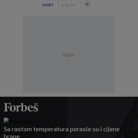
|
|
0
SVIJET
prije 2 h
Oglas
Sa rastom temperatura porasle su i cijene
hrane