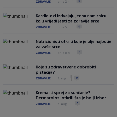
0
ZDRAVLJE
prije 2 h
Kardiolozi izdvajaju jednu namirnicu
koju vrijedi jesti za zdravije srce
|
|
0
ZDRAVLJE
prije 5 h
Nutricionisti otkrili koje je ulje najbolje
za vaše srce
|
|
0
ZDRAVLJE
prije 8 h
Koje su zdravstvene dobrobiti
pistacija?
|
|
0
ZDRAVLJE
7. aug.
Krema ili sprej za sunčanje?
Dermatolozi otkrili šta je bolji izbor
|
|
0
ZDRAVLJE
6. aug.