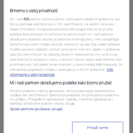
Brinemo o vašoj privatnosti
Mi i naši
603
partneri pohranjujemo i pristupamo osobnim podacima, kao
što su pretraga web stranica ili lični identifikatori, na vašem računaru .
Odabir Prihvatam omogućava praćenje tehnologije kako bi se pružila
Oglas
podrška dolje prikazanim svrhama na osnovu kojih mi i naši partneri
obrađujemo podatke Ukoliko je praćenje onemogućeno, neki od sadržaja i
reklama koje vidite možda neće biti relevantni za vas. Ovaj odabir postavki
možete ponovno odabrati i pritom promijeniti trenutni odabir ili pristanak
tako što ćete kliknuti na Upravljaj željenim postavkama link na dnu ove
web stranice [ili plutajuću ikonu u donjem lijevom dijelu web stranice, ako
je primjenjivo]. Vaš odabir će se mijenjati u okviru našeg Wеб локација. Za
više detalja, pogledajte Uredbu o postupanju s ličnim podacima.
Više
informacija o vašoj privatnosti
Mi i naši partneri obrađujemo podatke kako bismo pružali:
Koristite podatke o tačnoj geolokaciji. Aktivno skenirajte karakteristike
uređaja radi identifikacije. Spremanje podataka i/ili pristupanje podacima
na uređaju. Prilagođeno oglašavanje i sadržaj, mjerenje oglašavanja i
sadržaja, istraživanje publike i razvoj usluga.
Oglas
Spisak partnera (pružalaca usluga)
Prikaži svrhe