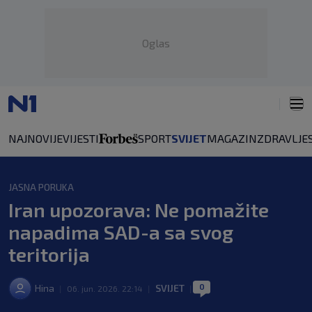
Oglas
NAJNOVIJE
VIJESTI
SPORT
SVIJET
MAGAZIN
ZDRAVLJE
JASNA PORUKA
Iran upozorava: Ne pomažite
napadima SAD-a sa svog
teritorija
0
Hina
SVIJET
|
06. jun. 2026. 22:14
|
|