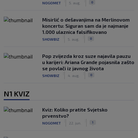
|
|
0
NOGOMET
5. aug.
Misirlić o dešavanjima na Merlinovom
koncertu: Siguran sam da je najmanje
1.000 ulaznica falsifikovano
|
|
0
SHOWBIZ
5. aug.
Pop zvijezda kroz suze najavila pauzu
u karijeri: Ariana Grande pojasnila zašto
se povlači iz javnog života
|
|
0
SHOWBIZ
4. aug.
N1 KVIZ
Kviz: Koliko pratite Svjetsko
prvenstvo?
|
|
1
NOGOMET
22. jun.