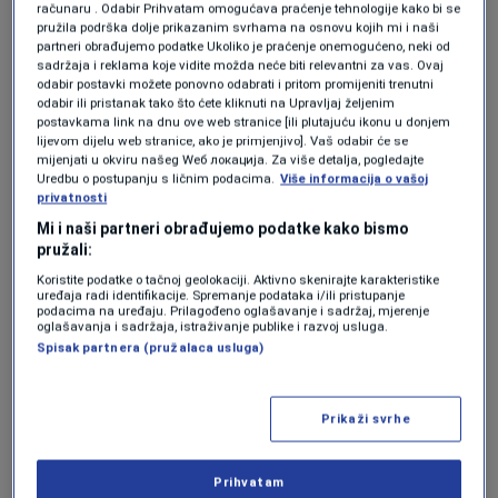
računaru . Odabir Prihvatam omogućava praćenje tehnologije kako bi se
SVIJET
|
24. apr.
pružila podrška dolje prikazanim svrhama na osnovu kojih mi i naši
partneri obrađujemo podatke Ukoliko je praćenje onemogućeno, neki od
sadržaja i reklama koje vidite možda neće biti relevantni za vas. Ovaj
Prema saopćenju koje prenosi iranska agencija
odabir postavki možete ponovno odabrati i pritom promijeniti trenutni
odabir ili pristanak tako što ćete kliknuti na Upravljaj željenim
Tasnim, Araghchi je zahvalio “
vladi Pakistana,
postavkama link na dnu ove web stranice [ili plutajuću ikonu u donjem
lijevom dijelu web stranice, ako je primjenjivo]. Vaš odabir će se
posebno feldmaršalu Asimu Muniru, za
mijenjati u okviru našeg Wеб локација. Za više detalja, pogledajte
Uredbu o postupanju s ličnim podacima.
Više informacija o vašoj
uspostavljanje primirja i okončanje rata
”, dok
privatnosti
je Munir poručio da je Pakistan spreman
Mi i naši partneri obrađujemo podatke kako bismo
pružali:
nastaviti posredničke napore “dok se ne
Koristite podatke o tačnoj geolokaciji. Aktivno skenirajte karakteristike
postigne rezultat”.
uređaja radi identifikacije. Spremanje podataka i/ili pristupanje
podacima na uređaju. Prilagođeno oglašavanje i sadržaj, mjerenje
oglašavanja i sadržaja, istraživanje publike i razvoj usluga.
Iran demantuje trilateralni
Spisak partnera (pružalaca usluga)
sastanak
Prikaži svrhe
Iako je Bijela kuća najavila da američki
izaslanici Steve Witkoff i Jared Kushner putuju
Prihvatam