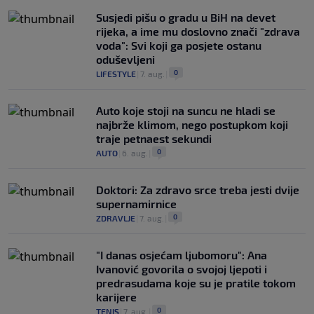
Susjedi pišu o gradu u BiH na devet
rijeka, a ime mu doslovno znači "zdrava
voda": Svi koji ga posjete ostanu
oduševljeni
0
LIFESTYLE
|
7. aug.
|
Auto koje stoji na suncu ne hladi se
najbrže klimom, nego postupkom koji
traje petnaest sekundi
0
AUTO
|
6. aug.
|
Doktori: Za zdravo srce treba jesti dvije
supernamirnice
0
ZDRAVLJE
|
7. aug.
|
"I danas osjećam ljubomoru": Ana
Ivanović govorila o svojoj ljepoti i
predrasudama koje su je pratile tokom
karijere
0
TENIS
|
7. aug.
|