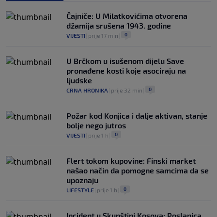
Dalić će postati najskuplji hrvatski
trener u historiji i jedan od najplaćenijih
Čajniče: U Milatkovićima otvorena
selektora svijeta
džamija srušena 1943. godine
0
NOGOMET
|
prije 8 h
|
0
VIJESTI
|
prije 17 min
|
U Brčkom u isušenom dijelu Save
pronađene kosti koje asociraju na
ljudske
0
CRNA HRONIKA
|
prije 32 min
|
Požar kod Konjica i dalje aktivan, stanje
bolje nego jutros
0
VIJESTI
|
prije 1 h
|
Flert tokom kupovine: Finski market
našao način da pomogne samcima da se
upoznaju
0
LIFESTYLE
|
prije 1 h
|
Incident u Skupštini Kosova: Poslanica