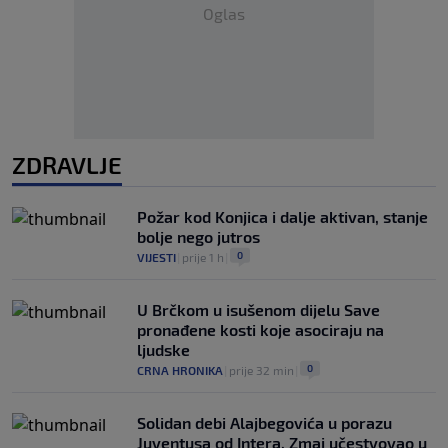
Oglas
ZDRAVLJE
Požar kod Konjica i dalje aktivan, stanje
bolje nego jutros
0
VIJESTI
|
prije 1 h
|
U Brčkom u isušenom dijelu Save
pronađene kosti koje asociraju na
ljudske
0
CRNA HRONIKA
|
prije 32 min
|
Solidan debi Alajbegovića u porazu
Juventusa od Intera, Zmaj učestvovao u