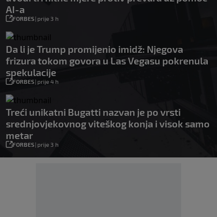
AI-a
FORBES
|
prije 3 h
Da li je Trump promijenio imidž: Njegova
frizura tokom govora u Las Vegasu pokrenula
spekulacije
FORBES
|
prije 4 h
Treći unikatni Bugatti nazvan je po vrsti
srednjovjekovnog viteškog konja i visok samo
metar
FORBES
|
prije 3 h