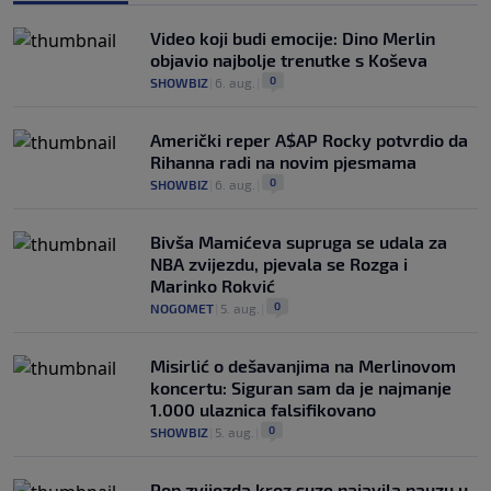
Video koji budi emocije: Dino Merlin
objavio najbolje trenutke s Koševa
0
SHOWBIZ
|
6. aug.
|
Američki reper A$AP Rocky potvrdio da
Rihanna radi na novim pjesmama
0
SHOWBIZ
|
6. aug.
|
Bivša Mamićeva supruga se udala za
NBA zvijezdu, pjevala se Rozga i
Marinko Rokvić
0
NOGOMET
|
5. aug.
|
Misirlić o dešavanjima na Merlinovom
koncertu: Siguran sam da je najmanje
1.000 ulaznica falsifikovano
0
SHOWBIZ
|
5. aug.
|
Pop zvijezda kroz suze najavila pauzu u