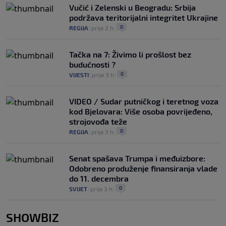
Vučić i Zelenski u Beogradu: Srbija
podržava teritorijalni integritet Ukrajine
0
REGIJA
|
prije 2 h
|
Tačka na 7: Živimo li prošlost bez
budućnosti ?
0
VIJESTI
|
prije 3 h
|
VIDEO / Sudar putničkog i teretnog voza
kod Bjelovara: Više osoba povrijeđeno,
strojovođa teže
0
REGIJA
|
prije 3 h
|
Senat spašava Trumpa i međuizbore:
Odobreno produženje finansiranja vlade
do 11. decembra
0
SVIJET
|
prije 3 h
|
SHOWBIZ