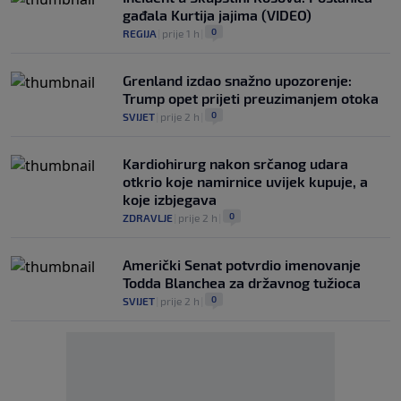
gađala Kurtija jajima (VIDEO)
0
REGIJA
|
prije 1 h
|
Grenland izdao snažno upozorenje:
Trump opet prijeti preuzimanjem otoka
0
SVIJET
|
prije 2 h
|
Kardiohirurg nakon srčanog udara
otkrio koje namirnice uvijek kupuje, a
koje izbjegava
0
ZDRAVLJE
|
prije 2 h
|
Američki Senat potvrdio imenovanje
Todda Blanchea za državnog tužioca
0
SVIJET
|
prije 2 h
|