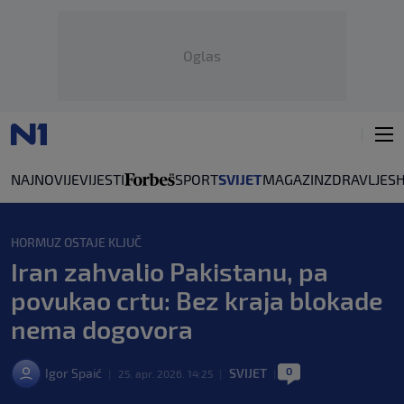
Oglas
NAJNOVIJE
VIJESTI
SPORT
SVIJET
MAGAZIN
ZDRAVLJE
S
HORMUZ OSTAJE KLJUČ
Iran zahvalio Pakistanu, pa
povukao crtu: Bez kraja blokade
nema dogovora
0
Igor Spaić
SVIJET
|
25. apr. 2026. 14:25
|
|