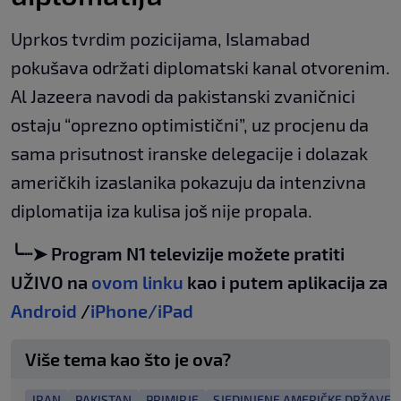
Uprkos tvrdim pozicijama, Islamabad
pokušava održati diplomatski kanal otvorenim.
Al Jazeera navodi da pakistanski zvaničnici
ostaju “oprezno optimistični”, uz procjenu da
sama prisutnost iranske delegacije i dolazak
američkih izaslanika pokazuju da intenzivna
diplomatija iza kulisa još nije propala.
╰┈➤ Program N1 televizije možete pratiti
UŽIVO na
ovom linku
kao i putem aplikacija za
Android
/
iPhone/iPad
Više tema kao što je ova?
IRAN
PAKISTAN
PRIMIRJE
SJEDINJENE AMERIČKE DRŽAVE