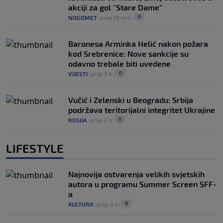
akciji za gol "Stare Dame"
0
NOGOMET
|
prije 19 min
|
Baronesa Arminka Helić nakon požara
kod Srebrenice: Nove sankcije su
odavno trebale biti uvedene
0
VIJESTI
|
prije 3 h
|
Vučić i Zelenski u Beogradu: Srbija
podržava teritorijalni integritet Ukrajine
0
REGIJA
|
prije 2 h
|
LIFESTYLE
Najnovija ostvarenja velikih svjetskih
autora u programu Summer Screen SFF-
a
0
KULTURA
|
prije 2 h
|