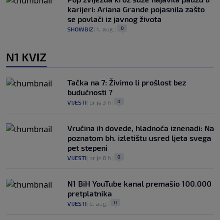
karijeri: Ariana Grande pojasnila zašto
se povlači iz javnog života
0
SHOWBIZ
|
4. aug.
|
N1 KVIZ
Tačka na 7: Živimo li prošlost bez
budućnosti ?
0
VIJESTI
|
prije 3 h
|
Vrućina ih dovede, hladnoća iznenadi: Na
poznatom bh. izletištu usred ljeta svega
pet stepeni
0
VIJESTI
|
prije 8 h
|
N1 BiH YouTube kanal premašio 100.000
pretplatnika
0
VIJESTI
|
6. aug.
|