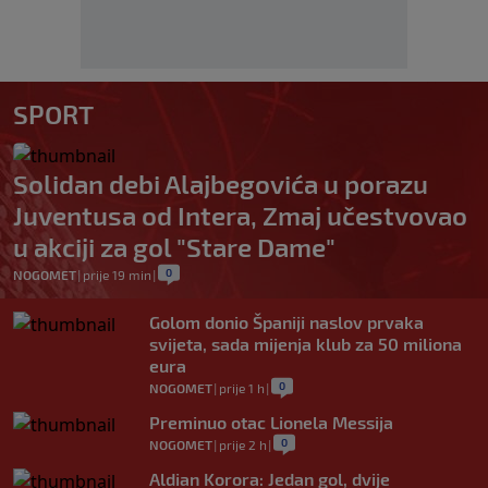
SPORT
Solidan debi Alajbegovića u porazu
Juventusa od Intera, Zmaj učestvovao
u akciji za gol "Stare Dame"
0
NOGOMET
|
prije 19 min
|
Golom donio Španiji naslov prvaka
svijeta, sada mijenja klub za 50 miliona
eura
0
NOGOMET
|
prije 1 h
|
Preminuo otac Lionela Messija
0
NOGOMET
|
prije 2 h
|
Aldian Korora: Jedan gol, dvije