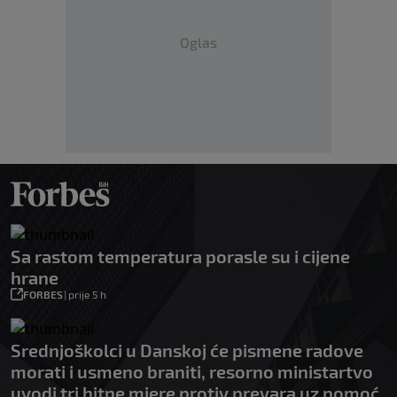
Oglas
Sa rastom temperatura porasle su i cijene
hrane
FORBES
|
prije 5 h
Srednjoškolci u Danskoj će pismene radove
morati i usmeno braniti, resorno ministartvo
uvodi tri hitne mjere protiv prevara uz pomoć