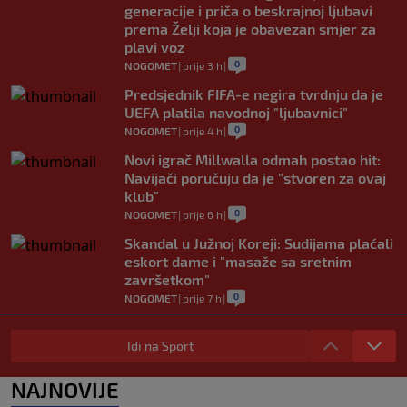
generacije i priča o beskrajnoj ljubavi
prema Želji koja je obavezan smjer za
plavi voz
0
NOGOMET
|
prije 3 h
|
Predsjednik FIFA-e negira tvrdnju da je
UEFA platila navodnoj "ljubavnici"
0
NOGOMET
|
prije 4 h
|
Novi igrač Millwalla odmah postao hit:
Navijači poručuju da je "stvoren za ovaj
klub"
0
NOGOMET
|
prije 6 h
|
Skandal u Južnoj Koreji: Sudijama plaćali
eskort dame i "masaže sa sretnim
završetkom"
0
NOGOMET
|
prije 7 h
|
Barcelona poslala prvu ponudu za
Rodrija, Manchester City traži znatno
Idi na Sport
više
0
NOGOMET
|
prije 7 h
|
NAJNOVIJE