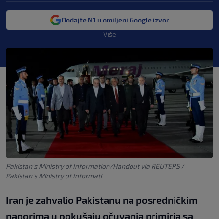
Dodajte N1 u omiljeni Google izvor
Više
Pakistan's Ministry of Information/Handout via REUTERS
/
Pakistan's Ministry of Informati
Iran je zahvalio Pakistanu na posredničkim
naporima u pokušaju očuvanja primirja sa