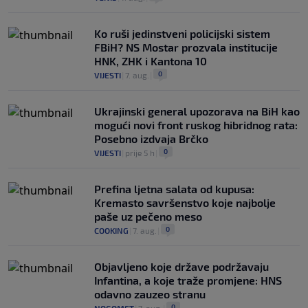
Ko ruši jedinstveni policijski sistem
FBiH? NS Mostar prozvala institucije
HNK, ZHK i Kantona 10
0
VIJESTI
|
7. aug.
|
Ukrajinski general upozorava na BiH kao
mogući novi front ruskog hibridnog rata:
Posebno izdvaja Brčko
0
VIJESTI
|
prije 5 h
|
Prefina ljetna salata od kupusa:
Kremasto savršenstvo koje najbolje
paše uz pečeno meso
0
COOKING
|
7. aug.
|
Objavljeno koje države podržavaju
Infantina, a koje traže promjene: HNS
odavno zauzeo stranu
0
NOGOMET
|
7. aug.
|