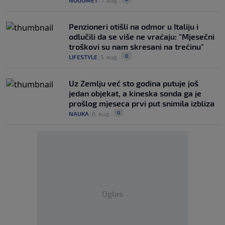
Penzioneri otišli na odmor u Italiju i
odlučili da se više ne vraćaju: "Mjesečni
troškovi su nam skresani na trećinu"
0
LIFESTYLE
|
5. aug.
|
Uz Zemlju već sto godina putuje još
jedan objekat, a kineska sonda ga je
prošlog mjeseca prvi put snimila izbliza
0
NAUKA
|
6. aug.
|
Oglas