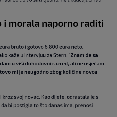
 i morala naporno raditi
ura bruto i gotovo 6.800 eura neto.
ako kaže u intervjuu za Stern:
"Znam da sa
am u viši dohodovni razred, ali ne osjećam
tovo mi je neugodno zbog količine novca
ti kroz svoj novac. Kao dijete, odrastala je s
 da bi postigla to što danas ima, prenosi