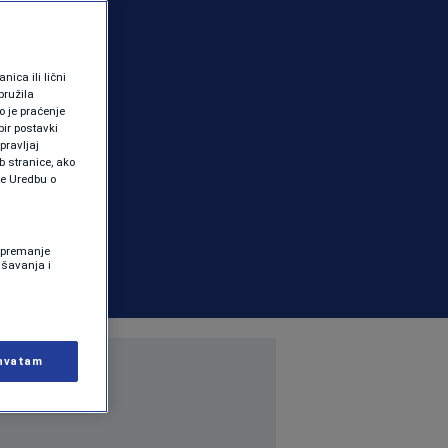
ica ili lični
pružila
 je praćenje
ir postavki
pravljaj
b stranice, ako
te Uredbu o
 Spremanje
ašavanja i
hvatam