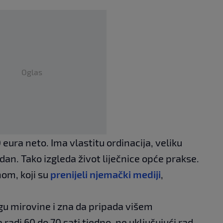
Oglas
eura neto. Ima vlastitu ordinacija, veliku
edan. Tako izgleda život liječnice opće prakse.
om, koji su
prenijeli njemački mediji
,
gu mirovine i zna da pripada višem
adi 60 do 70 sati tjedno, ne uključujući rad