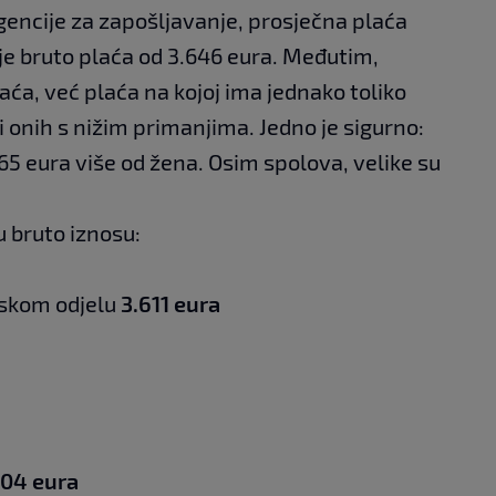
encije za zapošljavanje, prosječna plaća
je bruto plaća od 3.646 eura. Međutim,
aća, već plaća na kojoj ima jednako toliko
 i onih s nižim primanjima. Jedno je sigurno:
65 eura više od žena. Osim spolova, velike su
u bruto iznosu:
jskom odjelu
3.611 eura
604 eura