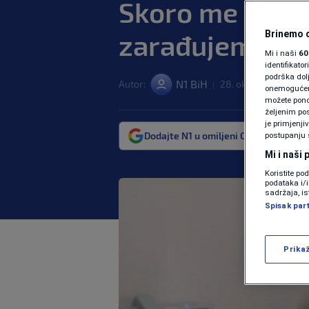
Skoro me sram
zarađujem
Brinemo o
Mi i naši
60
identifikat
podrška dol
N1 BiH
Autor:
28. okt. 2024. 15:41
|
onemogućeno,
možete ponov
željenim pos
je primjenji
Dodajte N1 u omiljeni Google izvor
postupanju 
Mi i naši
Koristite po
podataka i/
sadržaja, is
Spisak par
Prika