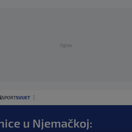
Oglas
SPORT
SVIJET
MAGAZIN
čnice u Njemačkoj:
ZDRAVLJE