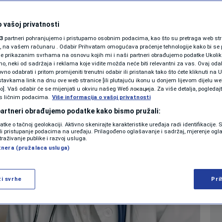
ota koliko
SHOWBIZ
KOLUMNE
 vašoj privatnosti
3
partneri pohranjujemo i pristupamo osobnim podacima, kao što su pretraga web stran
ori, na vašem računaru . Odabir Prihvatam omogućava praćenje tehnologije kako bi se 
je prikazanim svrhama na osnovu kojih mi i naši partneri obrađujemo podatke Ukoliko
1
SVIJET
komentar
|
|
 neki od sadržaja i reklama koje vidite možda neće biti relevantni za vas. Ovaj odab
PODCAST
no odabrati i pritom promijeniti trenutni odabir ili pristanak tako što ćete kliknuti na U
tavkama link na dnu ove web stranice [ili plutajuću ikonu u donjem lijevom dijelu we
N1 SPECIJAL
vo]. Vaš odabir će se mijenjati u okviru našeg Wеб локација. Za više detalja, pogledaj
Više
s ličnim podacima.
Više informacija o vašoj privatnosti
FENOMENI
 partneri obrađujemo podatke kako bismo pružali:
datke o tačnoj geolokaciji. Aktivno skenirajte karakteristike uređaja radi identifikacije.
NEISTRAŽENO
ili pristupanje podacima na uređaju. Prilagođeno oglašavanje i sadržaj, mjerenje ogl
traživanje publike i razvoj usluga.
tnera (pružalaca usluga)
VIRALNO
FOTO
ži svrhe
Pri
PROMO
VIDEO