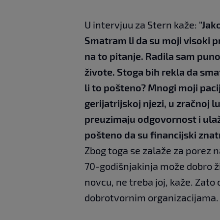
U intervjuu za Stern kaže:
"Jak
Smatram li da su moji visoki p
na to pitanje. Radila sam puno
živote. Stoga bih rekla da sm
li to pošteno? Mnogi moji pac
gerijatrijskoj njezi, u zračnoj l
preuzimaju odgovornost i ulažu 
pošteno da su financijski znat
Zbog toga se zalaže za porez na
70-godišnjakinja može dobro živj
novcu, ne treba joj, kaže. Zato
dobrotvornim organizacijama.