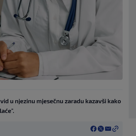
 uvid u njezinu mjesečnu zaradu kazavši kako
laće".