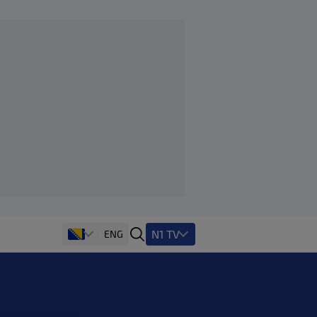
N1 TV
ENG