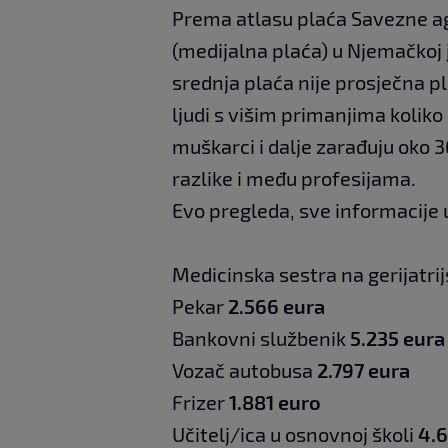
Prema atlasu plaća Savezne ag
(medijalna plaća) u Njemačkoj 
srednja plaća nije prosječna pl
ljudi s višim primanjima koliko
muškarci i dalje zarađuju oko 3
razlike i među profesijama.
Evo pregleda, sve informacije 
Medicinska sestra na gerijatri
Pekar
2.566 eura
Bankovni službenik
5.235 eura
Vozač autobusa
2.797 eura
Frizer
1.881 euro
Učitelj/ica u osnovnoj školi
4.