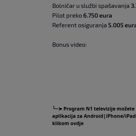
Bolničar u službi spašavanja
3.
Pilot preko
6.750 eura
Referent osiguranja
5.005 eur
Bonus video:
╰┈➤
Program N1 televizije možete
aplikacija za
An
droid
|
iPhone/iPad
klikom
ovdje