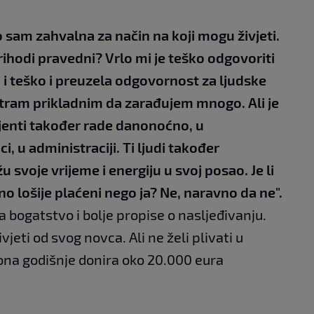
o sam zahvalna za način na koji mogu živjeti.
rihodi pravedni? Vrlo mi je teško odgovoriti
 i teško i preuzela odgovornost za ljudske
atram prikladnim da zarađujem mnogo. Ali je
ijenti također rade danonoćno, u
uci, u administraciji. Ti ljudi također
svoje vrijeme i energiju u svoj posao. Je li
no lošije plaćeni nego ja? Ne, naravno da ne".
 bogatstvo i bolje propise o nasljeđivanju.
eti od svog novca. Ali ne želi plivati ​​u
 ona godišnje donira oko 20.000 eura