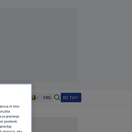
N1 TV
ENG
ica ili lični
pružila
 je praćenje
ir postavki
pravljaj
b stranice, ako