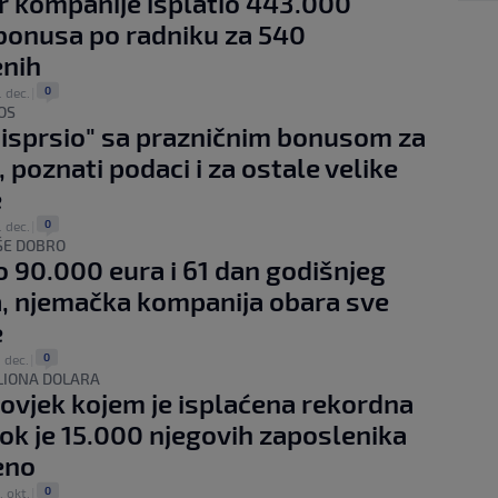
r kompanije isplatio 443.000
bonusa po radniku za 540
enih
0
. dec.
|
NOS
 "isprsio" sa prazničnim bonusom za
, poznati podaci i za ostale velike
e
0
. dec.
|
ŠE DOBRO
o 90.000 eura i 61 dan godišnjeg
, njemačka kompanija obara sve
e
0
. dec.
|
LIONA DOLARA
čovjek kojem je isplaćena rekordna
dok je 15.000 njegovih zaposlenika
eno
0
. okt.
|