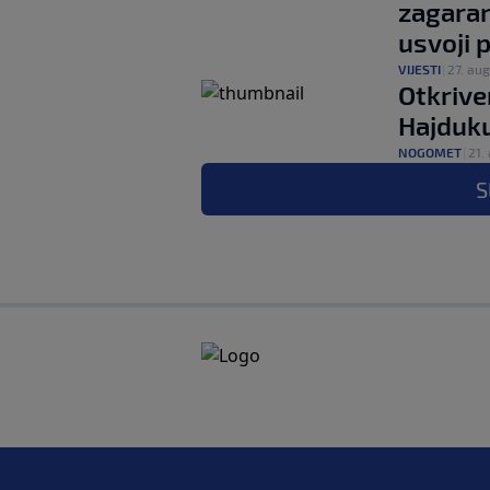
zagaran
usvoji 
VIJESTI
|
27. aug
Otkrive
Hajduku
NOGOMET
|
21.
S