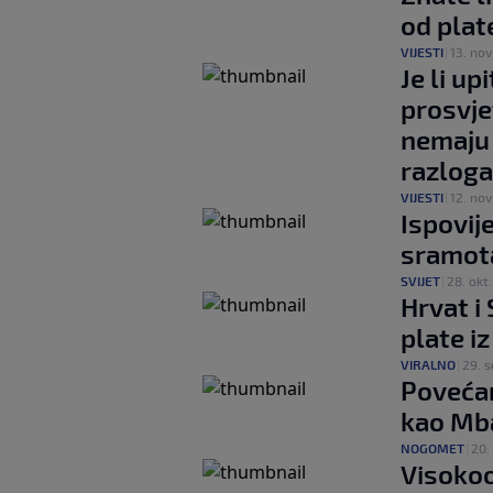
od plat
VIJESTI
|
13. nov
Je li u
prosvje
nemaju 
razloga
VIJESTI
|
12. nov
Ispovij
sramota
SVIJET
|
28. okt.
Hrvat i 
plate iz
VIRALNO
|
29. s
Povećan
kao Mb
NOGOMET
|
20.
Visokoo