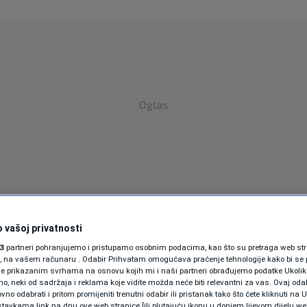
Oglas
SPORT
SVIJET
MAGAZIN
 vašoj privatnosti
3
partneri pohranjujemo i pristupamo osobnim podacima, kao što su pretraga web stran
ZDRAVLJE
ori, na vašem računaru . Odabir Prihvatam omogućava praćenje tehnologije kako bi se 
je prikazanim svrhama na osnovu kojih mi i naši partneri obrađujemo podatke Ukoliko
SHOWBIZ
 neki od sadržaja i reklama koje vidite možda neće biti relevantni za vas. Ovaj odab
no odabrati i pritom promijeniti trenutni odabir ili pristanak tako što ćete kliknuti na U
tavkama link na dnu ove web stranice [ili plutajuću ikonu u donjem lijevom dijelu we