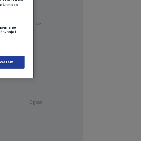
te Uredbu o
Oglas
 Spremanje
ašavanja i
hvatam
Oglas