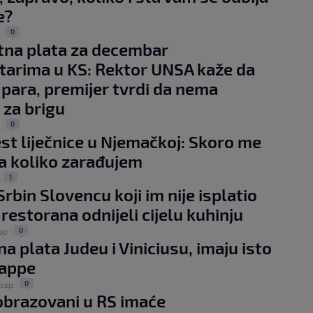
e?
0
.
|
pitna plata za decembar
tarima u KS: Rektor UNSA kaže da
para, premijer tvrdi da nema
 za brigu
0
.
|
est liječnice u Njemačkoj: Skoro me
 koliko zarađujem
1
|
Srbin Slovencu koji im nije isplatio
 restorana odnijeli cijelu kuhinju
0
ep.
|
a plata Judeu i Viniciusu, imaju isto
appe
0
 sep.
|
brazovani u RS imaće