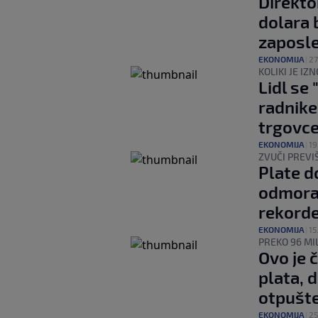
Direkto
dolara 
zaposl
EKONOMIJA
|
27
KOLIKI JE IZ
Lidl se
radnike
trgovc
EKONOMIJA
|
19
ZVUČI PREVI
Plate d
odmora
rekord
EKONOMIJA
|
15
PREKO 96 MI
Ovo je 
plata, 
otpušt
EKONOMIJA
|
25