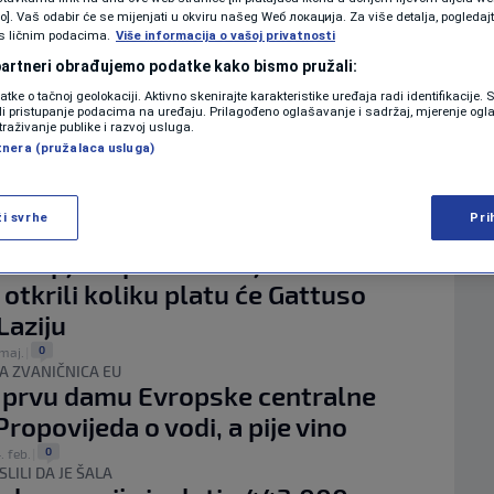
KOLUMNE
vo]. Vaš odabir će se mijenjati u okviru našeg Wеб локација. Za više detalja, pogledaj
ILD
s ličnim podacima.
Više informacija o vašoj privatnosti
 otkrili sve detalje novog ugovora
 partneri obrađujemo podatke kako bismo pružali:
žeke sa Schalkeom: Kroz bonuse
PODCAST
datke o tačnoj geolokaciji. Aktivno skenirajte karakteristike uređaja radi identifikacije.
raditi još pola fiksne plate
ili pristupanje podacima na uređaju. Prilagođeno oglašavanje i sadržaj, mjerenje ogl
traživanje publike i razvoj usluga.
0
aug.
|
N1 SPECIJAL
tnera (pružalaca usluga)
jplaćeniji selektori i koliko
? Barbareza nema na listi, ali...
FENOMENI
ži svrhe
Pri
0
 maj.
|
UMA
NEISTRAŽENO
euspjeha protiv Zmajeva i otkaza:
i otkrili koliku platu će Gattuso
VIRALNO
Laziju
FOTO
0
 maj.
|
A ZVANIČNICA EU
PROMO
a prvu damu Evropske centralne
ropovijeda o vodi, a pije vino
VIDEO
0
. feb.
|
LILI DA JE ŠALA