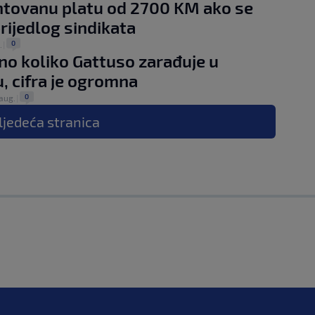
tovanu platu od 2700 KM ako se
prijedlog sindikata
0
.
|
no koliko Gattuso zarađuje u
, cifra je ogromna
0
 aug.
|
ljedeća
stranica