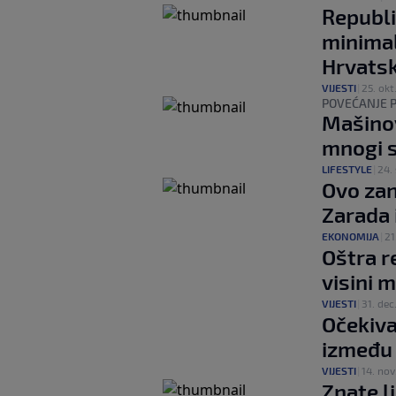
Republi
minimal
Hrvats
VIJESTI
|
25. okt
POVEĆANJE P
Mašinov
mnogi s
LIFESTYLE
|
24. 
Ovo zan
Zarada 
EKONOMIJA
|
21
Oštra r
visini 
VIJESTI
|
31. dec
Očekiva
između 
VIJESTI
|
14. nov
Znate li