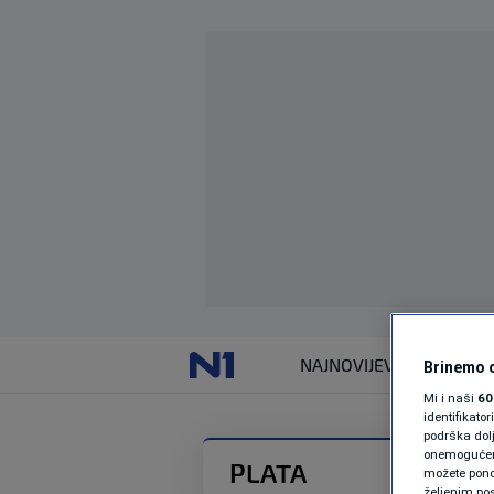
NAJNOVIJE
VIJESTI
Brinemo o
Mi i naši
60
identifikat
podrška dol
onemogućeno,
PLATA
možete ponov
željenim pos