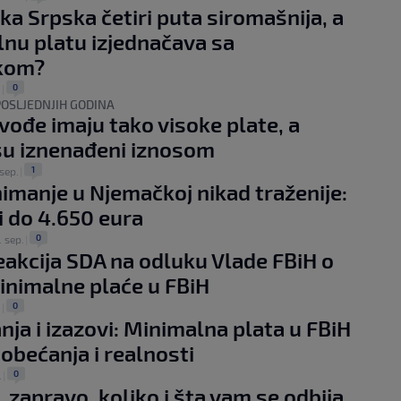
ka Srpska četiri puta siromašnija, a
nu platu izjednačava sa
kom?
0
.
|
OSLJEDNJIH GODINA
ođe imaju tako visoke plate, a
u iznenađeni iznosom
1
sep.
|
imanje u Njemačkoj nikad traženije:
i do 4.650 eura
0
. sep.
|
eakcija SDA na odluku Vlade FBiH o
minimalne plaće u FBiH
0
.
|
nja i izazovi: Minimalna plata u FBiH
obećanja i realnosti
0
.
|
, zapravo, koliko i šta vam se odbija