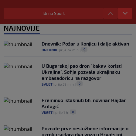
WNBA igračice odgovorile Kanteru
nakon provokacije: "Nećemo biti politički
Idi na Sport
pijuni"
0
KOŠARKA
|
prije 2 h
|
NAJNOVIJE
Infantino nekada poručivao: "Novac
FIFA-e je vaš novac", danas se suočava s
Dnevnik: Požar u Konjicu i dalje aktivan
najvećom krizom
0
DNEVNIK
|
prije 24 min.
|
0
NOGOMET
|
prije 3 h
|
U Bugarskoj pao dron "kakav koristi
Ukrajina", Sofija pozvala ukrajinsku
ambasadoricu na razgovor
0
SVIJET
|
prije 59 min.
|
Preminuo istaknuti bh. novinar Hajdar
Arifagić
0
VIJESTI
|
prije 1 h
|
Poznate prve neslužbene informacije o
uzroku sudara dva voza u Hrvatskoj