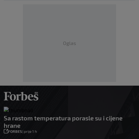
Oglas
Sa rastom temperatura porasle su i cijene
hrane
FORBES
|
prije 1 h