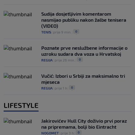
Sudija dosjetljivim komentarom
nasmijao publiku nakon žalbe tenisera
(VIDEO)
0
TENIS
|
prije 9 min.
|
Poznate prve neslužbene informacije o
uzroku sudara dva voza u Hrvatskoj
0
REGIJA
|
prije 26 min.
|
Vučić: Izbori u Srbiji za maksimalno tri
mjeseca
0
REGIJA
|
prije 1 h
|
LIFESTYLE
Jakirovićev Hull City doživio prvi poraz
na pripremama, bolji bio Eintracht
0
NOGOMET
|
prije 3 h
|