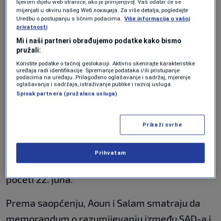
lijevom dijelu web stranice, ako je primjenjivo]. Vaš odabir će se
SVIJET
|
14. jun.
mijenjati u okviru našeg Wеб локација. Za više detalja, pogledajte
Uredbu o postupanju s ličnim podacima.
Više informacija o vašoj
privatnosti
Za sada nema izvještaja o žrtvama, niti je
Mi i naši partneri obrađujemo podatke kako bismo
poznat obim materijalne štete.
pružali:
Koristite podatke o tačnoj geolokaciji. Aktivno skenirajte karakteristike
Bejrut vidi šansu u
uređaja radi identifikacije. Spremanje podataka i/ili pristupanje
podacima na uređaju. Prilagođeno oglašavanje i sadržaj, mjerenje
oglašavanja i sadržaja, istraživanje publike i razvoj usluga.
dogovoru SAD-a i Irana
Spisak partnera (pružalaca usluga)
Iz ureda libanskog predsjednika Josepha Aouna
Prikaži svrhe
saopćeno je da su predsjednik i premijer Nawaf
Salam razgovarali o pripremama za petu
Prihvatam
rundu razgovora s Izraelom, koja bi trebala
početi 22. juna.
Prema saopćenju, Aoun i Salam smatraju da
memorandum o razumijevanju između SAD-a i