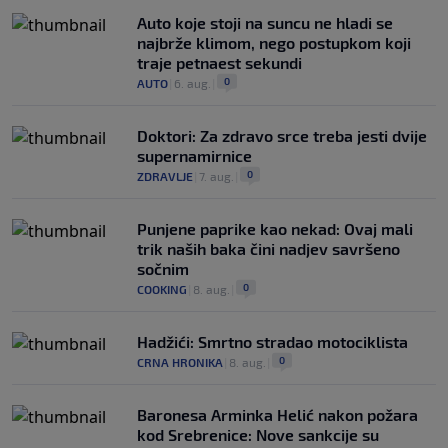
Auto koje stoji na suncu ne hladi se
najbrže klimom, nego postupkom koji
traje petnaest sekundi
0
AUTO
|
6. aug.
|
Doktori: Za zdravo srce treba jesti dvije
supernamirnice
0
ZDRAVLJE
|
7. aug.
|
Punjene paprike kao nekad: Ovaj mali
trik naših baka čini nadjev savršeno
sočnim
0
COOKING
|
8. aug.
|
Hadžići: Smrtno stradao motociklista
0
CRNA HRONIKA
|
8. aug.
|
Baronesa Arminka Helić nakon požara
kod Srebrenice: Nove sankcije su