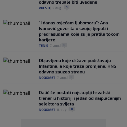
odavno trebale biti uvedene
0
VIJESTI
|
8. aug.
|
"I danas osjećam ljubomoru": Ana
Ivanović govorila o svojoj ljepoti i
predrasudama koje su je pratile tokom
karijere
0
TENIS
|
7. aug.
|
Objavljeno koje države podržavaju
Infantina, a koje traže promjene: HNS
odavno zauzeo stranu
0
NOGOMET
|
7. aug.
|
Dalić će postati najskuplji hrvatski
trener u historiji i jedan od najplaćenijih
selektora svijeta
0
NOGOMET
|
8. aug.
|