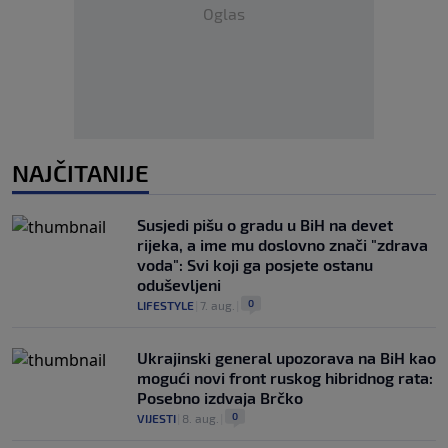
Oglas
NAJČITANIJE
Susjedi pišu o gradu u BiH na devet
rijeka, a ime mu doslovno znači "zdrava
voda": Svi koji ga posjete ostanu
oduševljeni
0
LIFESTYLE
|
7. aug.
|
Ukrajinski general upozorava na BiH kao
mogući novi front ruskog hibridnog rata:
Posebno izdvaja Brčko
0
VIJESTI
|
8. aug.
|