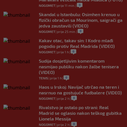
0
NOGOMET
|
prije 11 min.
|
Skandal u Istanbulu: Osimhen krenuo u
fizički obračun sa Mourinom, saigrači ga
jedva zaustavili (VIDEO)
0
NOGOMET
|
prije 25 min.
|
Kakav otac, takav sin: I Kodro mlađi
pogodio protiv Real Madrida (VIDEO)
0
NOGOMET
|
prije 1 h
|
Sudija dosjetljivim komentarom
nasmijao publiku nakon žalbe tenisera
(VIDEO)
0
TENIS
|
prije 1 h
|
Haos u Irskoj: Navijač utrčao na teren i
nasrnuo na gostujuće fudbalere (VIDEO)
0
NOGOMET
|
prije 2 h
|
Rivalstvo je ostalo po strani: Real
Madrid se oglasio nakon teškog gubitka
Lionela Messija
0
NOGOMET
|
prije 2 h
|