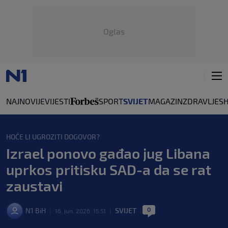
Oglas
NAJNOVIJE
VIJESTI
SPORT
SVIJET
MAGAZIN
ZDRAVLJE
S
HOĆE LI UGROZITI DOGOVOR?
Izrael ponovo gađao jug Libana
uprkos pritisku SAD-a da se rat
zaustavi
0
N1 BiH
SVIJET
|
16. jun. 2026. 15:51
|
|