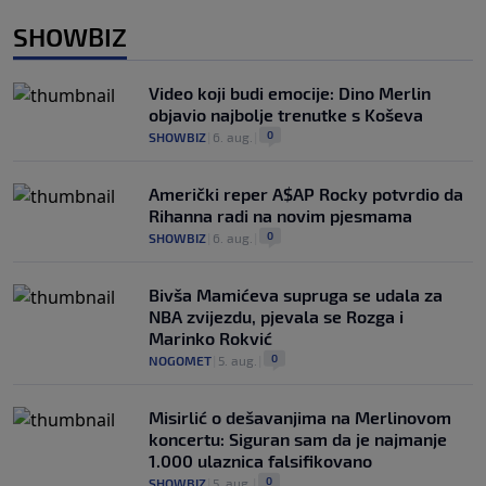
SHOWBIZ
Video koji budi emocije: Dino Merlin
objavio najbolje trenutke s Koševa
0
SHOWBIZ
|
6. aug.
|
Američki reper A$AP Rocky potvrdio da
Rihanna radi na novim pjesmama
0
SHOWBIZ
|
6. aug.
|
Bivša Mamićeva supruga se udala za
NBA zvijezdu, pjevala se Rozga i
Marinko Rokvić
0
NOGOMET
|
5. aug.
|
Misirlić o dešavanjima na Merlinovom
koncertu: Siguran sam da je najmanje
1.000 ulaznica falsifikovano
0
SHOWBIZ
|
5. aug.
|