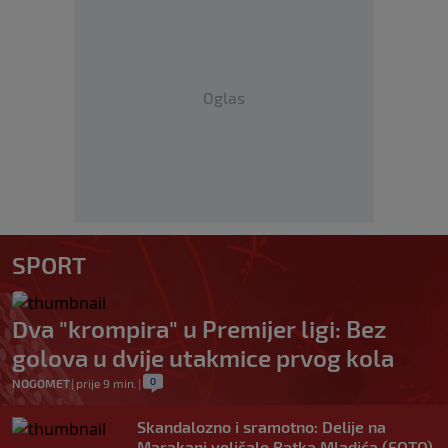
Oglas
SPORT
Dva "krompira" u Premijer ligi: Bez
golova u dvije utakmice prvog kola
0
NOGOMET
|
prije 9 min.
|
Skandalozno i sramotno: Delije na
Marakani veličale Ratka Mladića (FOTO)