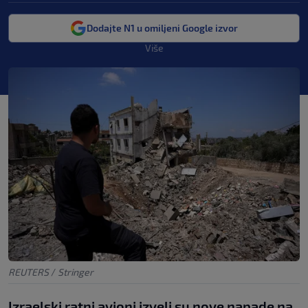
Dodajte N1 u omiljeni Google izvor
Više
REUTERS
/
Stringer
Izraelski ratni avioni izveli su nove napade na