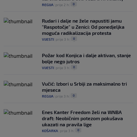
0
REGIJA
|
prije 2 h
|
Rudari i dalje ne žele napustiti jamu
"Raspotočje" u Zenici: Od ponedjeljka
moguća radikalizacija protesta
0
VIJESTI
|
prije 3 h
|
Požar kod Konjica i dalje aktivan, stanje
bolje nego jutros
0
VIJESTI
|
prije 3 h
|
Vučić: Izbori u Srbiji za maksimalno tri
mjeseca
0
REGIJA
|
prije 3 h
|
Enes Kanter Freedom želi na WNBA
draft: Neobičnim potezom pokušava
ukazati na pravila lige
0
KOŠARKA
|
prije 3 h
|