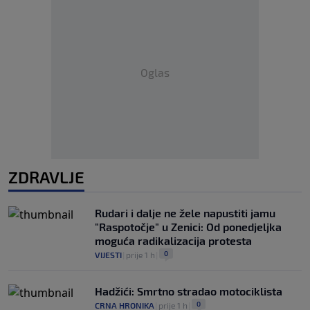
Oglas
ZDRAVLJE
Rudari i dalje ne žele napustiti jamu
"Raspotočje" u Zenici: Od ponedjeljka
moguća radikalizacija protesta
0
VIJESTI
|
prije 1 h
|
Hadžići: Smrtno stradao motociklista
0
CRNA HRONIKA
|
prije 1 h
|