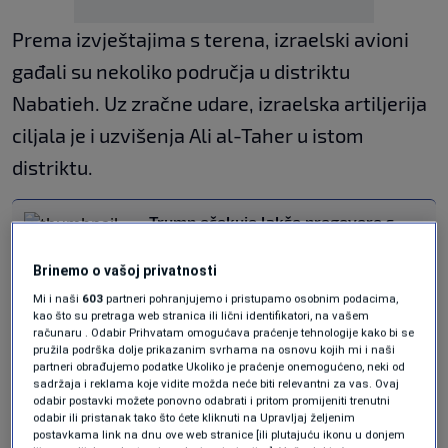
Prema izvještajima s terena, izraelski avioni
gađali su nekoliko područja u distriktu
Nabatieh. Uz zračne udare, izraelska artiljerija
ciljala je i uzvišenja Ali al-Taher u istom
distriktu.
Trump očekuje lakše pregovore s
Iranom, ali kritikuje izraelske napade
na Liban
Brinemo o vašoj privatnosti
SVIJET
|
prije 3 h
Mi i naši
603
partneri pohranjujemo i pristupamo osobnim podacima,
Iran upozorio da Izrael krši dogovor
kao što su pretraga web stranica ili lični identifikatori, na vašem
sa SAD-om, prijavljeni novi napadi u
računaru . Odabir Prihvatam omogućava praćenje tehnologije kako bi se
Libanu
pružila podrška dolje prikazanim svrhama na osnovu kojih mi i naši
SVIJET
|
prije 4 h
partneri obrađujemo podatke Ukoliko je praćenje onemogućeno, neki od
sadržaja i reklama koje vidite možda neće biti relevantni za vas. Ovaj
Nakon napada na Bejrut pada
odabir postavki možete ponovno odabrati i pritom promijeniti trenutni
povjerenje Irana u dogovor sa SAD-
odabir ili pristanak tako što ćete kliknuti na Upravljaj željenim
om
postavkama link na dnu ove web stranice [ili plutajuću ikonu u donjem