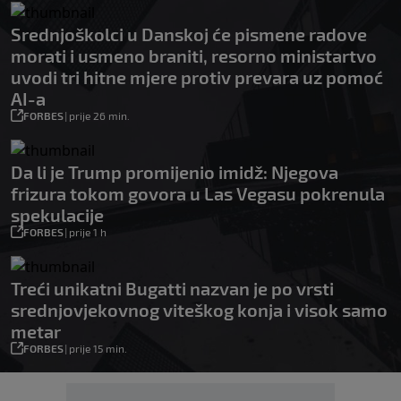
Srednjoškolci u Danskoj će pismene radove
morati i usmeno braniti, resorno ministartvo
uvodi tri hitne mjere protiv prevara uz pomoć
AI-a
FORBES
|
prije 26 min.
Da li je Trump promijenio imidž: Njegova
frizura tokom govora u Las Vegasu pokrenula
spekulacije
FORBES
|
prije 1 h
Treći unikatni Bugatti nazvan je po vrsti
srednjovjekovnog viteškog konja i visok samo
metar
FORBES
|
prije 15 min.