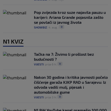
Pop zvijezda kroz suze najavila pauzu u
karijeri: Ariana Grande pojasnila zašto
se povlači iz javnog života
0
SHOWBIZ
|
4. aug.
|
N1 KVIZ
Tačka na 7: Živimo li prošlost bez
budućnosti ?
0
VIJESTI
|
prije 6 h
|
Nakon 30 godina i kritika javnosti počelo
čišćenje garaža KJKP RAD u Sarajevu: Iz
odvoda vadili mulj, pijesak i
automobilske gume
0
VIJESTI
|
prije 3 h
|
N1 BiH YouTube kanal premašio 100.000