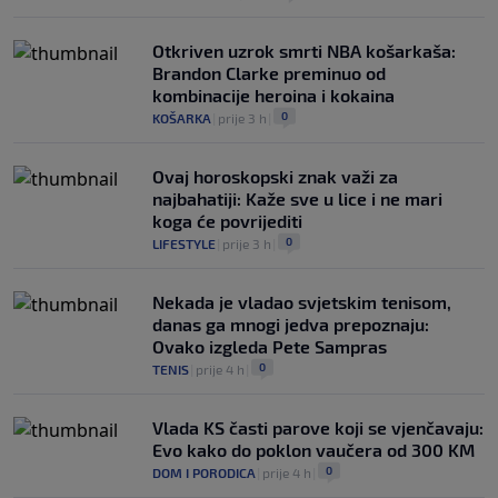
Otkriven uzrok smrti NBA košarkaša:
Brandon Clarke preminuo od
kombinacije heroina i kokaina
0
KOŠARKA
|
prije 3 h
|
Ovaj horoskopski znak važi za
najbahatiji: Kaže sve u lice i ne mari
koga će povrijediti
0
LIFESTYLE
|
prije 3 h
|
Nekada je vladao svjetskim tenisom,
danas ga mnogi jedva prepoznaju:
Ovako izgleda Pete Sampras
0
TENIS
|
prije 4 h
|
Vlada KS časti parove koji se vjenčavaju:
Evo kako do poklon vaučera od 300 KM
0
DOM I PORODICA
|
prije 4 h
|