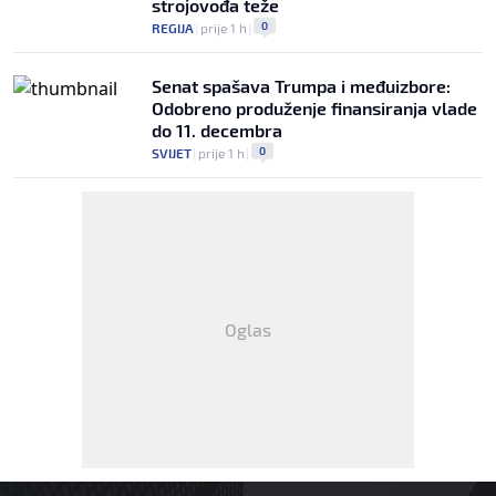
strojovođa teže
0
REGIJA
|
prije 1 h
|
Senat spašava Trumpa i međuizbore:
Odobreno produženje finansiranja vlade
do 11. decembra
0
SVIJET
|
prije 1 h
|
Oglas