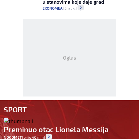
u stanovima koje daje grad
0
EKONOMIJA
|
5. aug.
|
Oglas
SPORT
Preminuo otac Lionela Messija
0
NOGOMET
|
prije 46 min
|