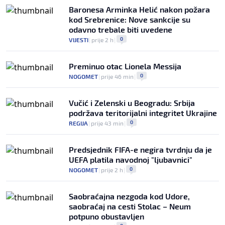
Baronesa Arminka Helić nakon požara
kod Srebrenice: Nove sankcije su
odavno trebale biti uvedene
0
VIJESTI
|
prije 2 h
|
Preminuo otac Lionela Messija
0
NOGOMET
|
prije 46 min
|
Vučić i Zelenski u Beogradu: Srbija
podržava teritorijalni integritet Ukrajine
0
REGIJA
|
prije 43 min
|
Predsjednik FIFA-e negira tvrdnju da je
UEFA platila navodnoj "ljubavnici"
0
NOGOMET
|
prije 2 h
|
Saobraćajna nezgoda kod Udore,
saobraćaj na cesti Stolac – Neum
potpuno obustavljen