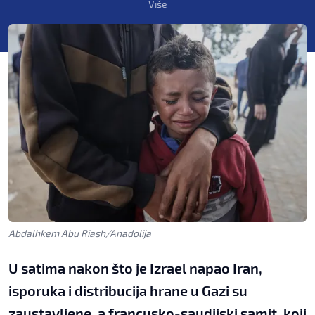
Više
Abdalhkem Abu Riash/Anadolija
U satima nakon što je Izrael napao Iran,
isporuka i distribucija hrane u Gazi su
zaustavljene, a francusko-saudijski samit, koji