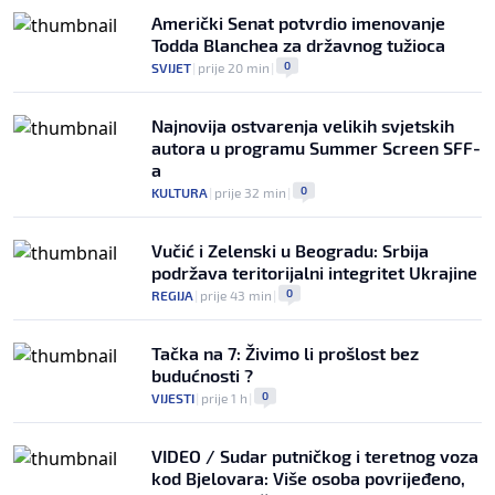
Američki Senat potvrdio imenovanje
Todda Blanchea za državnog tužioca
0
SVIJET
|
prije 20 min
|
Najnovija ostvarenja velikih svjetskih
autora u programu Summer Screen SFF-
a
0
KULTURA
|
prije 32 min
|
Vučić i Zelenski u Beogradu: Srbija
podržava teritorijalni integritet Ukrajine
0
REGIJA
|
prije 43 min
|
Tačka na 7: Živimo li prošlost bez
budućnosti ?
0
VIJESTI
|
prije 1 h
|
VIDEO / Sudar putničkog i teretnog voza
kod Bjelovara: Više osoba povrijeđeno,