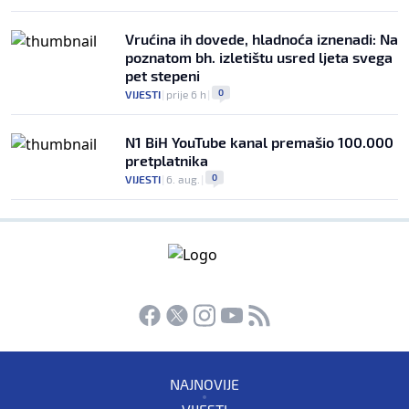
Vrućina ih dovede, hladnoća iznenadi: Na
poznatom bh. izletištu usred ljeta svega
pet stepeni
0
VIJESTI
|
prije 6 h
|
N1 BiH YouTube kanal premašio 100.000
pretplatnika
0
VIJESTI
|
6. aug.
|
NAJNOVIJE