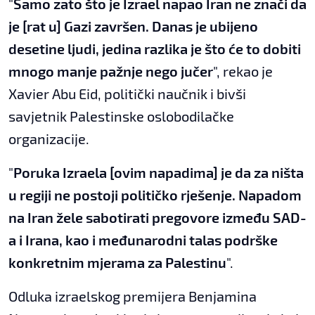
"
Samo zato što je Izrael napao Iran ne znači da
je [rat u] Gazi završen. Danas je ubijeno
desetine ljudi, jedina razlika je što će to dobiti
mnogo manje pažnje nego jučer
", rekao je
Xavier Abu Eid, politički naučnik i bivši
savjetnik Palestinske oslobodilačke
organizacije.
"
Poruka Izraela [ovim napadima] je da za ništa
u regiji ne postoji političko rješenje. Napadom
na Iran žele sabotirati pregovore između SAD-
a i Irana, kao i međunarodni talas podrške
konkretnim mjerama za Palestinu
".
Odluka izraelskog premijera Benjamina