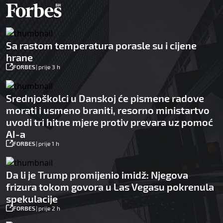
Sa rastom temperatura porasle su i cijene
hrane
FORBES
|
prije 3 h
Srednjoškolci u Danskoj će pismene radove
morati i usmeno braniti, resorno ministartvo
uvodi tri hitne mjere protiv prevara uz pomoć
AI-a
FORBES
|
prije 1 h
Da li je Trump promijenio imidž: Njegova
frizura tokom govora u Las Vegasu pokrenula
spekulacije
FORBES
|
prije 2 h