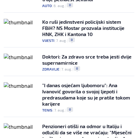
0
AUTO
|
6. aug.
|
Ko ruši jedinstveni policijski sistem
FBiH? NS Mostar prozvala institucije
HNK, ZHK i Kantona 10
0
VIJESTI
|
7. aug.
|
Doktori: Za zdravo srce treba jesti dvije
supernamirnice
0
ZDRAVLJE
|
7. aug.
|
"I danas osjećam ljubomoru": Ana
Ivanović govorila o svojoj ljepoti i
predrasudama koje su je pratile tokom
karijere
0
TENIS
|
7. aug.
|
Penzioneri otišli na odmor u Italiju i
odlučili da se više ne vraćaju: "Mjesečni