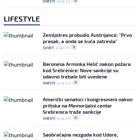
0
VIJESTI
|
prije 2 h
|
LIFESTYLE
Zemljotres probudio Austrijance: "Prvo
prasak, a onda se kuća zatresla"
0
SVIJET
|
prije 1 h
|
Baronesa Arminka Helić nakon požara
kod Srebrenice: Nove sankcije su
odavno trebale biti uvedene
0
VIJESTI
|
prije 2 h
|
Američki senatori i kongresmeni nakon
pritiska na Memorijalni centar
Srebrenica traže sankcije
0
VIJESTI
|
prije 2 h
|
Saobraćajna nezgoda kod Udore,