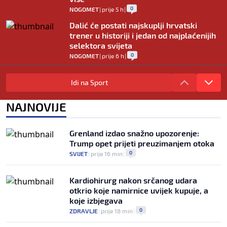
0
NOGOMET
|
prije 5 h
|
Dalić će postati najskuplji hrvatski
trener u historiji i jedan od najplaćenijih
selektora svijeta
0
NOGOMET
|
prije 6 h
|
Otkriveno ko je bio Georginina prva
ljubav: Njihova priča ponovo postala
Idi na Sport
viralna
0
NOGOMET
|
7. aug.
|
NAJNOVIJE
Neočekivan transfer na pomolu: Monaco
se uključio u utrku za Lukakua
Grenland izdao snažno upozorenje:
0
NOGOMET
|
7. aug.
|
Trump opet prijeti preuzimanjem otoka
0
SVIJET
|
prije 16 min
|
Kardiohirurg nakon srčanog udara
otkrio koje namirnice uvijek kupuje, a
koje izbjegava
0
ZDRAVLJE
|
prije 18 min
|