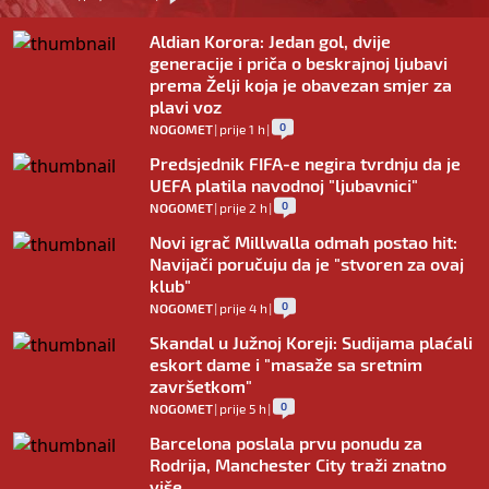
Aldian Korora: Jedan gol, dvije
generacije i priča o beskrajnoj ljubavi
prema Želji koja je obavezan smjer za
plavi voz
0
NOGOMET
|
prije 1 h
|
Predsjednik FIFA-e negira tvrdnju da je
UEFA platila navodnoj "ljubavnici"
0
NOGOMET
|
prije 2 h
|
Novi igrač Millwalla odmah postao hit:
Navijači poručuju da je "stvoren za ovaj
klub"
0
NOGOMET
|
prije 4 h
|
Skandal u Južnoj Koreji: Sudijama plaćali
eskort dame i "masaže sa sretnim
završetkom"
0
NOGOMET
|
prije 5 h
|
Barcelona poslala prvu ponudu za
Rodrija, Manchester City traži znatno
više