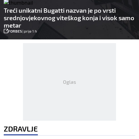
Treći unikatni Bugatti nazvan je po vrsti
srednjovjekovnog viteškog konja i visok samo
metar
FORBES
|
prije 1 h
Oglas
ZDRAVLJE