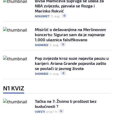
Bivša Mamićeva supruga se udala za
NBA zvijezdu, pjevala se Rozga i
Marinko Rokvić
0
NOGOMET
|
5. aug.
|
Misirlić o dešavanjima na Merlinovom
koncertu: Siguran sam da je najmanje
1.000 ulaznica falsifikovano
0
SHOWBIZ
|
5. aug.
|
Pop zvijezda kroz suze najavila pauzu u
karijeri: Ariana Grande pojasnila zašto
se povlači iz javnog života
0
SHOWBIZ
|
4. aug.
|
N1 KVIZ
Tačka na 7: Živimo li prošlost bez
budućnosti ?
0
VIJESTI
|
prije 1 h
|