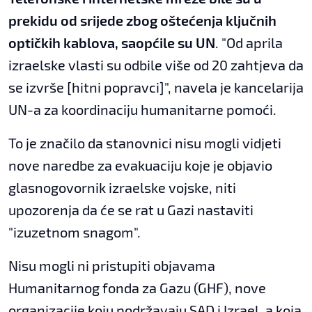
prekidu od srijede zbog oštećenja ključnih
optičkih kablova, saopćile su UN
. "Od aprila
izraelske vlasti su odbile više od 20 zahtjeva da
se izvrše [hitni popravci]", navela je kancelarija
UN-a za koordinaciju humanitarne pomoći.
To je značilo da stanovnici nisu mogli vidjeti
nove naredbe za evakuaciju koje je objavio
glasnogovornik izraelske vojske, niti
upozorenja da će se rat u Gazi nastaviti
"izuzetnom snagom".
Nisu mogli ni pristupiti objavama
Humanitarnog fonda za Gazu (GHF), nove
organizacije koju podržavaju SAD i Izrael, a koja