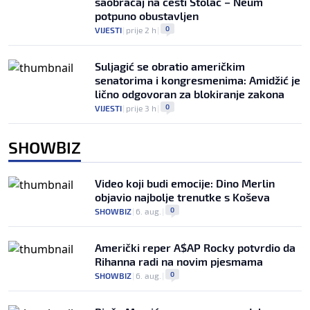
saobraćaj na cesti Stolac – Neum
potpuno obustavljen
0
VIJESTI
|
prije 2 h
|
Suljagić se obratio američkim
senatorima i kongresmenima: Amidžić je
lično odgovoran za blokiranje zakona
0
VIJESTI
|
prije 3 h
|
SHOWBIZ
Video koji budi emocije: Dino Merlin
objavio najbolje trenutke s Koševa
0
SHOWBIZ
|
6. aug.
|
Američki reper A$AP Rocky potvrdio da
Rihanna radi na novim pjesmama
0
SHOWBIZ
|
6. aug.
|