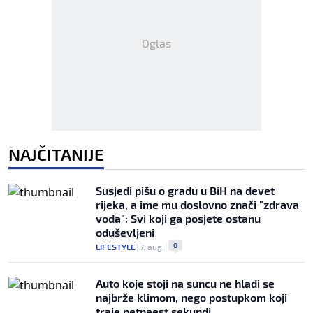
Oglas
NAJČITANIJE
Susjedi pišu o gradu u BiH na devet
rijeka, a ime mu doslovno znači "zdrava
voda": Svi koji ga posjete ostanu
oduševljeni
0
LIFESTYLE
|
7. aug.
|
Auto koje stoji na suncu ne hladi se
najbrže klimom, nego postupkom koji
traje petnaest sekundi