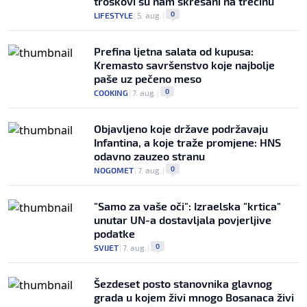
troškovi su nam skresani na trećinu"
0
LIFESTYLE
|
5. aug.
|
Prefina ljetna salata od kupusa:
Kremasto savršenstvo koje najbolje
paše uz pečeno meso
0
COOKING
|
7. aug.
|
Objavljeno koje države podržavaju
Infantina, a koje traže promjene: HNS
odavno zauzeo stranu
0
NOGOMET
|
7. aug.
|
"Samo za vaše oči": Izraelska "krtica"
unutar UN-a dostavljala povjerljive
podatke
0
SVIJET
|
7. aug.
|
Šezdeset posto stanovnika glavnog
grada u kojem živi mnogo Bosanaca živi