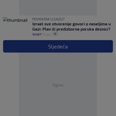
POVRATAK U GAZU?
Izrael sve otvorenije govori o naseljima u
Gazi: Plan ili predizborna poruka desnici?
0
SVIJET
|
4. jul.
|
Sljedeća
Oglas