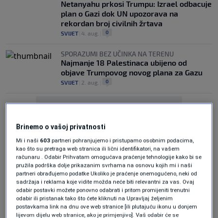
Netanyahu prkosi Trumpu: Izrael odbacuje
plan o Gazi dok UN upozorava na
rekordan broj civilnih žrtava
0
SVIJET
|
4. aug.
|
SPORAZUMI BEZ UČINKA NA TERENU
Najmanje 18 Palestinaca ubijeno od
objave Trumpovog novog plana za Gazu
0
SVIJET
|
2. aug.
|
Brinemo o vašoj privatnosti
Mi i naši
603
partneri pohranjujemo i pristupamo osobnim podacima,
kao što su pretraga web stranica ili lični identifikatori, na vašem
Oglas
računaru . Odabir Prihvatam omogućava praćenje tehnologije kako bi se
pružila podrška dolje prikazanim svrhama na osnovu kojih mi i naši
partneri obrađujemo podatke Ukoliko je praćenje onemogućeno, neki od
sadržaja i reklama koje vidite možda neće biti relevantni za vas. Ovaj
odabir postavki možete ponovno odabrati i pritom promijeniti trenutni
odabir ili pristanak tako što ćete kliknuti na Upravljaj željenim
postavkama link na dnu ove web stranice [ili plutajuću ikonu u donjem
lijevom dijelu web stranice, ako je primjenjivo]. Vaš odabir će se