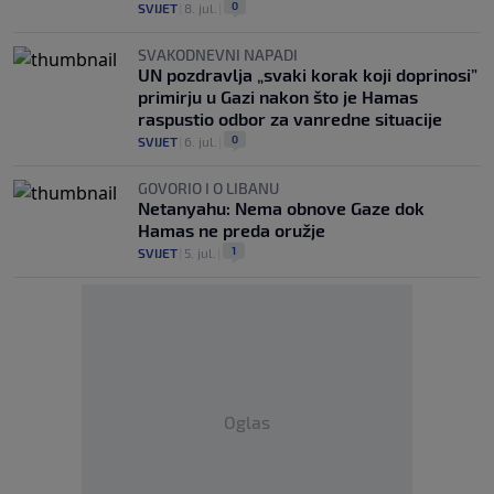
0
SVIJET
|
8. jul.
|
SVAKODNEVNI NAPADI
UN pozdravlja „svaki korak koji doprinosi”
primirju u Gazi nakon što je Hamas
raspustio odbor za vanredne situacije
0
SVIJET
|
6. jul.
|
GOVORIO I O LIBANU
Netanyahu: Nema obnove Gaze dok
Hamas ne preda oružje
1
SVIJET
|
5. jul.
|
Oglas