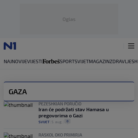
Oglas
NAJNOVIJE
VIJESTI
SPORT
SVIJET
MAGAZIN
ZDRAVLJE
SH
GAZA
PEZESHKIAN PORUČIO
Iran će podržati stav Hamasa u
pregovorima o Gazi
0
SVIJET
|
5. aug.
|
RASKOL OKO PRIMIRJA