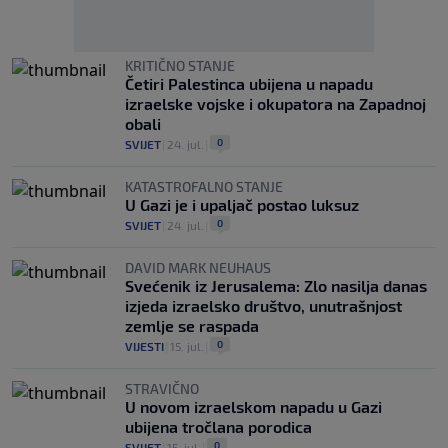
KRITIČNO STANJE
Četiri Palestinca ubijena u napadu
izraelske vojske i okupatora na Zapadnoj
obali
0
SVIJET
|
24. jul.
|
KATASTROFALNO STANJE
U Gazi je i upaljač postao luksuz
0
SVIJET
|
24. jul.
|
DAVID MARK NEUHAUS
Svećenik iz Jerusalema: Zlo nasilja danas
izjeda izraelsko društvo, unutrašnjost
zemlje se raspada
0
VIJESTI
|
15. jul.
|
STRAVIČNO
U novom izraelskom napadu u Gazi
ubijena tročlana porodica
0
SVIJET
|
15. jul.
|