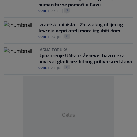
humanitarne pomoći u Gazu
0
SVIJET
|
27. jul.
|
Izraelski ministar: Za svakog ubijenog
Jevreja neprijatelj mora izgubiti dom
0
SVIJET
|
24. jul.
|
JASNA PORUKA
Upozorenje UN-a iz Ženeve: Gazu čeka
novi val gladi bez hitnog priliva sredstava
0
SVIJET
|
24. jul.
|
Oglas