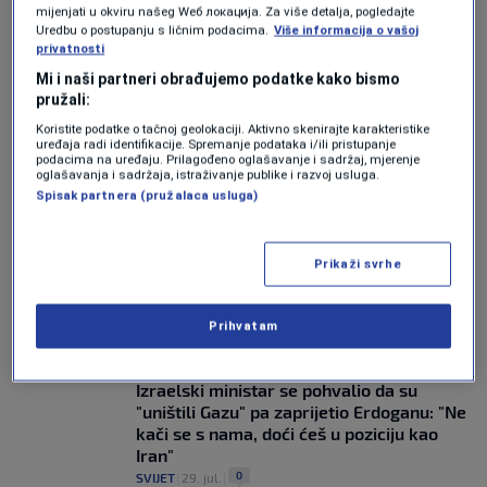
mijenjati u okviru našeg Wеб локација. Za više detalja, pogledajte
Bivši izraelski premijer: Novi američki
Uredbu o postupanju s ličnim podacima.
Više informacija o vašoj
plan za Gazu marginalizira Izrael
privatnosti
0
SVIJET
|
2. aug.
|
Mi i naši partneri obrađujemo podatke kako bismo
pružali:
TRAČAK NADE
Stipendije za Gazu: Poznate ličnosti
Koristite podatke o tačnoj geolokaciji. Aktivno skenirajte karakteristike
uređaja radi identifikacije. Spremanje podataka i/ili pristupanje
udružile se kako bi palestinskim
podacima na uređaju. Prilagođeno oglašavanje i sadržaj, mjerenje
studentima omogućile studiranje na
oglašavanja i sadržaja, istraživanje publike i razvoj usluga.
britanskim univerzitetima
Spisak partnera (pružalaca usluga)
0
SVIJET
|
31. jul.
|
"GAZA NEĆE BITI META NAPADA"
Prikaži svrhe
Trump objavio veliku prekretnicu: "Hamas
pristao razoružati Gazu"
0
SVIJET
|
31. jul.
|
Prihvatam
ISREAL KATZ
Izraelski ministar se pohvalio da su
"uništili Gazu" pa zaprijetio Erdoganu: "Ne
kači se s nama, doći ćeš u poziciju kao
Iran"
0
SVIJET
|
29. jul.
|