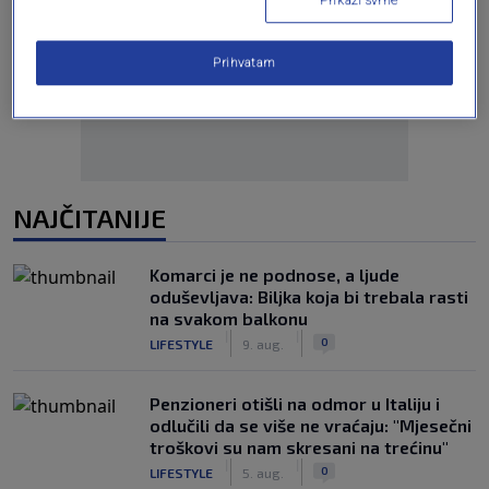
Prikaži svrhe
Oglas
Prihvatam
NAJČITANIJE
Komarci je ne podnose, a ljude
oduševljava: Biljka koja bi trebala rasti
na svakom balkonu
|
|
0
LIFESTYLE
9. aug.
Penzioneri otišli na odmor u Italiju i
odlučili da se više ne vraćaju: "Mjesečni
troškovi su nam skresani na trećinu"
|
|
0
LIFESTYLE
5. aug.