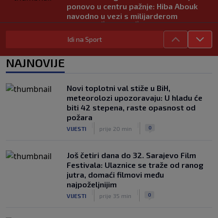
ponovo u centru pažnje: Hiba Abouk
navodno u vezi s milijarderom
|
|
0
NOGOMET
prije 1 h
Idi na Sport
Enes Kanter "tjera" svoje: Poslao
zvaničnu prijavu za WNBA draft
NAJNOVIJE
|
|
0
KOŠARKA
prije 3 h
Sarajevo ponovo domaćin Jadranske
Novi toplotni val stiže u BiH,
Teqball lige - U borbi za titulu 80 ekipa
meteorolozi upozoravaju: U hladu će
|
|
0
OSTALI SPORTOVI
prije 4 h
biti 42 stepena, raste opasnost od
požara
|
|
0
VIJESTI
prije 20 min
Još četiri dana do 32. Sarajevo Film
Festivala: Ulaznice se traže od ranog
jutra, domaći filmovi među
najpoželjnijim
|
|
0
VIJESTI
prije 35 min