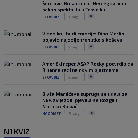
Šerifović Bosancima i Hercegovcima
nakon spektakla u Travniku
|
|
0
SHOWBIZ
9. aug.
Video koji budi emocije: Dino Merlin
objavio najbolje trenutke s Koševa
|
|
0
SHOWBIZ
6. aug.
Američki reper A$AP Rocky potvrdio da
Rihanna radi na novim pjesmama
|
|
0
SHOWBIZ
6. aug.
Bivša Mamićeva supruga se udala za
NBA zvijezdu, pjevala se Rozga i
Marinko Rokvić
|
|
0
NOGOMET
5. aug.
N1 KVIZ