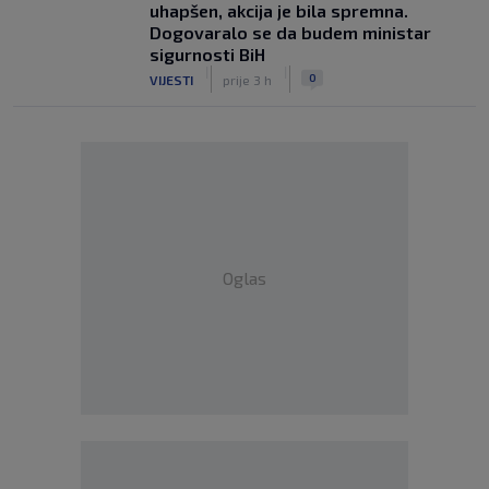
uhapšen, akcija je bila spremna.
Dogovaralo se da budem ministar
sigurnosti BiH
|
|
0
VIJESTI
prije 3 h
Oglas