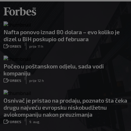
Nafta ponovo iznad 80 dolara – evo koliko je
dizel u BiH poskupio od februara
|
FORBES
prije 11 h
Počeo u poštanskom odjelu, sada vodi
kompaniju
|
FORBES
prije 12 h
Osnivač je pristao na prodaju, poznato šta čeka
drugu najveću evropsku niskobudžetnu
aviokompaniju nakon preuzimanja
|
FORBES
9. aug.