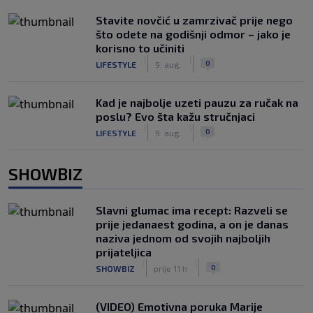
Stavite novčić u zamrzivač prije nego
što odete na godišnji odmor – jako je
korisno to učiniti
|
|
0
LIFESTYLE
9. aug.
Kad je najbolje uzeti pauzu za ručak na
poslu? Evo šta kažu stručnjaci
|
|
0
LIFESTYLE
9. aug.
SHOWBIZ
Slavni glumac ima recept: Razveli se
prije jedanaest godina, a on je danas
naziva jednom od svojih najboljih
prijateljica
|
|
0
SHOWBIZ
prije 11 h
(VIDEO) Emotivna poruka Marije