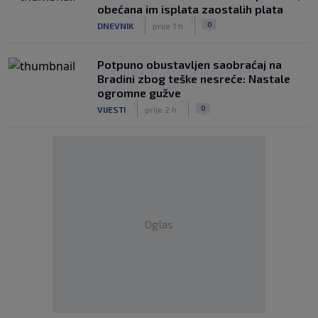
obećana im isplata zaostalih plata
|
|
0
DNEVNIK
prije 1 h
Potpuno obustavljen saobraćaj na
Bradini zbog teške nesreće: Nastale
ogromne gužve
|
|
0
VIJESTI
prije 2 h
Oglas