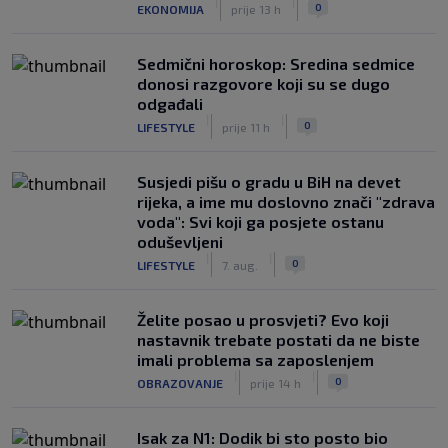
|
|
0
EKONOMIJA
prije 13 h
Sedmični horoskop: Sredina sedmice
donosi razgovore koji su se dugo
odgađali
|
|
0
LIFESTYLE
prije 11 h
Susjedi pišu o gradu u BiH na devet
rijeka, a ime mu doslovno znači "zdrava
voda": Svi koji ga posjete ostanu
oduševljeni
|
|
0
LIFESTYLE
7. aug.
Želite posao u prosvjeti? Evo koji
nastavnik trebate postati da ne biste
imali problema sa zaposlenjem
|
|
0
OBRAZOVANJE
prije 14 h
Isak za N1: Dodik bi sto posto bio