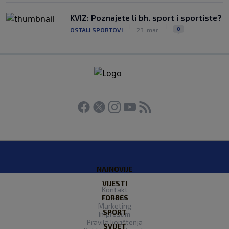
KVIZ: Poznajete li bh. sport i sportiste?
|
|
0
OSTALI SPORTOVI
23. mar.
NAJNOVIJE
VIJESTI
Kontakt
FORBES
O nama
Marketing
SPORT
Impresum
Pravila korištenja
SVIJET