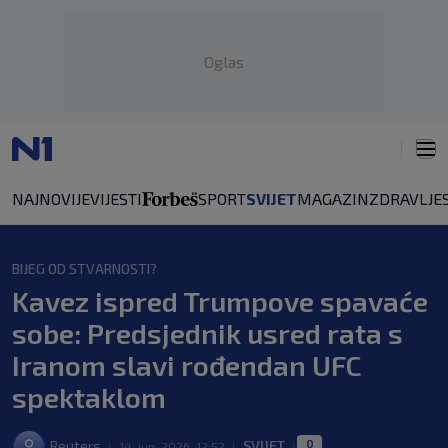
Oglas
NAJNOVIJE
VIJESTI
SPORT
SVIJET
MAGAZIN
ZDRAVLJE
BIJEG OD STVARNOSTI?
Kavez ispred Trumpove spavaće
sobe: Predsjednik usred rata s
Iranom slavi rođendan UFC
spektaklom
0
Reuters
SVIJET
|
14. jun. 2026. 12:52
|
|