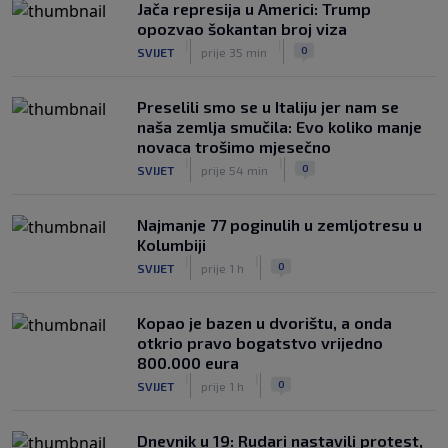
Jača represija u Americi: Trump
opozvao šokantan broj viza
|
|
0
SVIJET
prije 35 min
Preselili smo se u Italiju jer nam se
naša zemlja smučila: Evo koliko manje
novaca trošimo mjesečno
|
|
0
SVIJET
prije 54 min
Najmanje 77 poginulih u zemljotresu u
Kolumbiji
|
|
0
SVIJET
prije 1 h
Kopao je bazen u dvorištu, a onda
otkrio pravo bogatstvo vrijedno
800.000 eura
|
|
0
SVIJET
prije 1 h
Dnevnik u 19: Rudari nastavili protest,