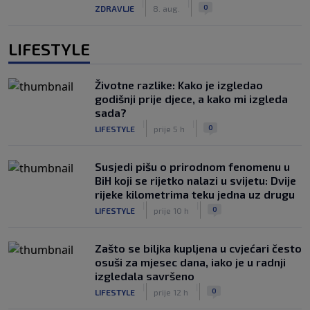
|
|
0
ZDRAVLJE
8. aug.
LIFESTYLE
Životne razlike: Kako je izgledao
godišnji prije djece, a kako mi izgleda
sada?
|
|
0
LIFESTYLE
prije 5 h
Susjedi pišu o prirodnom fenomenu u
BiH koji se rijetko nalazi u svijetu: Dvije
rijeke kilometrima teku jedna uz drugu
|
|
0
LIFESTYLE
prije 10 h
Zašto se biljka kupljena u cvjećari često
osuši za mjesec dana, iako je u radnji
izgledala savršeno
|
|
0
LIFESTYLE
prije 12 h