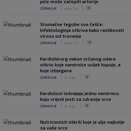
piće može začepiti arterije
|
|
0
ZDRAVLJE
prije 5 h
Stomačne tegobe sve češće:
Infektologinja otkriva kako razlikovati
virozu od trovanja
|
|
0
ZDRAVLJE
prije 11 h
Kardiohirurg nakon srčanog udara
otkrio koje namirnice uvijek kupuje, a
koje izbjegava
|
|
0
ZDRAVLJE
8. aug.
Kardiolozi izdvajaju jednu namirnicu
koju vrijedi jesti za zdravije srce
|
|
0
ZDRAVLJE
8. aug.
Nutricionisti otkrili koje je ulje najbolje
za vaše srce