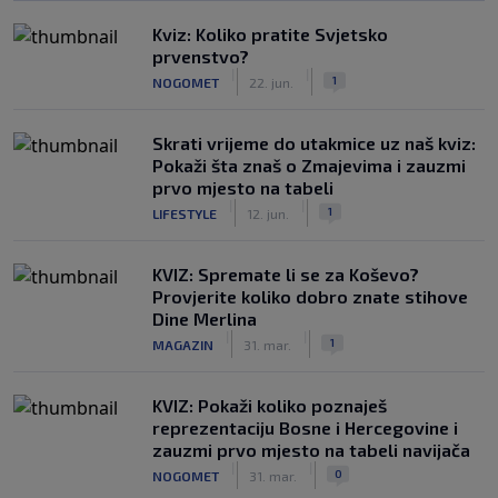
Kviz: Koliko pratite Svjetsko
prvenstvo?
|
|
1
NOGOMET
22. jun.
Skrati vrijeme do utakmice uz naš kviz:
Pokaži šta znaš o Zmajevima i zauzmi
prvo mjesto na tabeli
|
|
1
LIFESTYLE
12. jun.
KVIZ: Spremate li se za Koševo?
Provjerite koliko dobro znate stihove
Dine Merlina
|
|
1
MAGAZIN
31. mar.
KVIZ: Pokaži koliko poznaješ
reprezentaciju Bosne i Hercegovine i
zauzmi prvo mjesto na tabeli navijača
|
|
0
NOGOMET
31. mar.