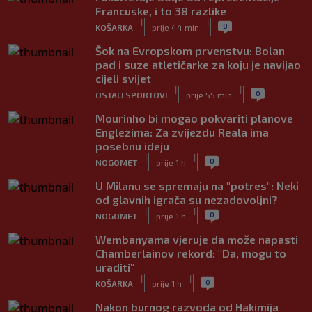
Francuske, i to 38 razlike
|
|
0
KOŠARKA
prije 44 min
Šok na Evropskom prvenstvu: Bolan
pad i suze atletičarke za koju je navijao
cijeli svijet
|
|
0
OSTALI SPORTOVI
prije 55 min
Mourinho bi mogao pokvariti planove
Englezima: Za zvijezdu Reala ima
posebnu ideju
|
|
0
NOGOMET
prije 1 h
U Milanu se spremaju na "potres": Neki
od glavnih igrača su nezadovoljni?
|
|
0
NOGOMET
prije 1 h
Wembanyama vjeruje da može napasti
Chamberlainov rekord: "Da, mogu to
uraditi"
|
|
0
KOŠARKA
prije 1 h
Nakon burnog razvoda od Hakimija