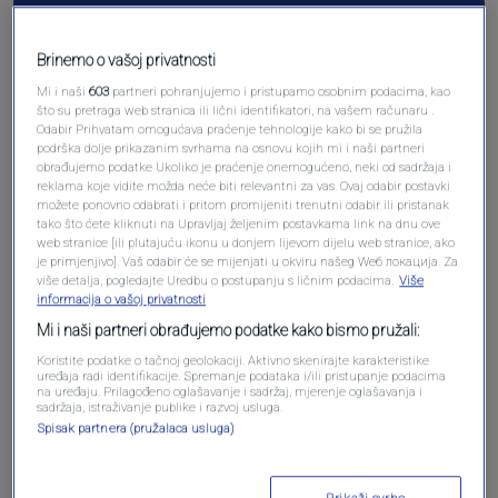
Pošalji komentar
Brinemo o vašoj privatnosti
Mi i naši
603
partneri pohranjujemo i pristupamo osobnim podacima, kao
što su pretraga web stranica ili lični identifikatori, na vašem računaru .
Odabir Prihvatam omogućava praćenje tehnologije kako bi se pružila
podrška dolje prikazanim svrhama na osnovu kojih mi i naši partneri
obrađujemo podatke Ukoliko je praćenje onemogućeno, neki od sadržaja i
reklama koje vidite možda neće biti relevantni za vas. Ovaj odabir postavki
možete ponovno odabrati i pritom promijeniti trenutni odabir ili pristanak
tako što ćete kliknuti na Upravljaj željenim postavkama link na dnu ove
web stranice [ili plutajuću ikonu u donjem lijevom dijelu web stranice, ako
je primjenjivo]. Vaš odabir će se mijenjati u okviru našeg Wеб локација. Za
Oglas
više detalja, pogledajte Uredbu o postupanju s ličnim podacima.
Više
informacija o vašoj privatnosti
Mi i naši partneri obrađujemo podatke kako bismo pružali:
Koristite podatke o tačnoj geolokaciji. Aktivno skenirajte karakteristike
uređaja radi identifikacije. Spremanje podataka i/ili pristupanje podacima
na uređaju. Prilagođeno oglašavanje i sadržaj, mjerenje oglašavanja i
sadržaja, istraživanje publike i razvoj usluga.
Spisak partnera (pružalaca usluga)