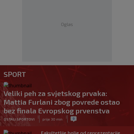
Oglas
SPORT
Veliki peh za svjetskog prvaka:
Mattia Furlani zbog povrede ostao
bez finala Evropskog prvenstva
|
|
0
OSTALI SPORTOVI
prije 30 min
Fakultetlije bolje od reprezentacije