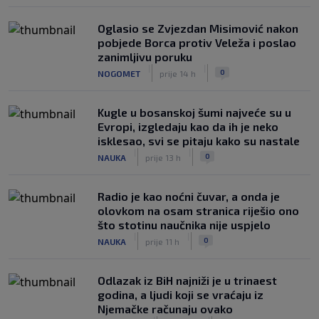
Oglasio se Zvjezdan Misimović nakon
pobjede Borca protiv Veleža i poslao
zanimljivu poruku
|
|
0
NOGOMET
prije 14 h
Kugle u bosanskoj šumi najveće su u
Evropi, izgledaju kao da ih je neko
isklesao, svi se pitaju kako su nastale
|
|
0
NAUKA
prije 13 h
Radio je kao noćni čuvar, a onda je
olovkom na osam stranica riješio ono
što stotinu naučnika nije uspjelo
|
|
0
NAUKA
prije 11 h
Odlazak iz BiH najniži je u trinaest
godina, a ljudi koji se vraćaju iz
Njemačke računaju ovako