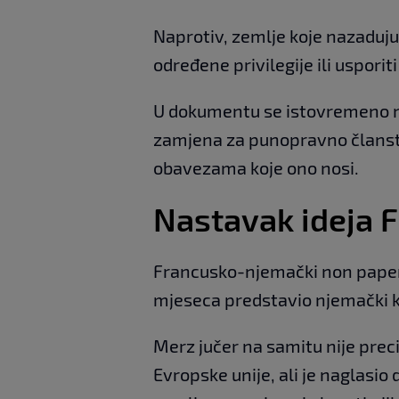
Naprotiv, zemlje koje nazaduju
određene privilegije ili usporit
U dokumentu se istovremeno n
zamjena za punopravno članstv
obavezama koje ono nosi.
Nastavak ideja 
Francusko-njemački non paper d
mjeseca predstavio njemački k
Merz jučer na samitu nije pre
Evropske unije, ali je naglasio 