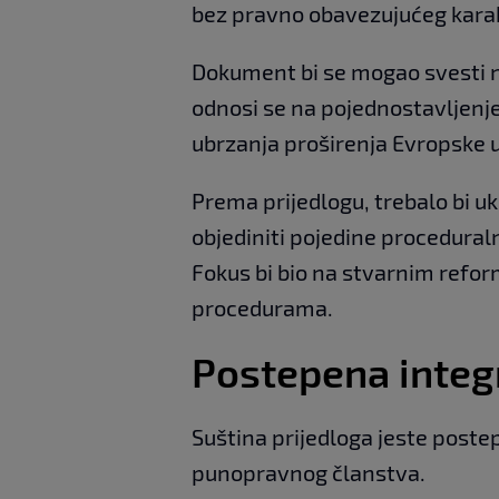
bez pravno obavezujućeg kara
Dokument bi se mogao svesti na
odnosi se na pojednostavljenj
ubrzanja proširenja Evropske u
Prema prijedlogu, trebalo bi u
objediniti pojedine proceduralne
Fokus bi bio na stvarnim refo
procedurama.
Postepena integr
Suština prijedloga jeste poste
punopravnog članstva.