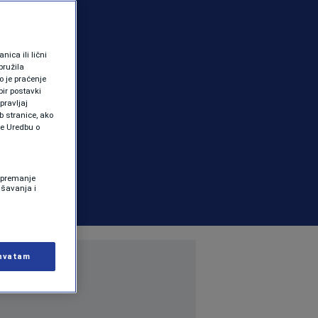
ica ili lični
pružila
 je praćenje
ir postavki
pravljaj
b stranice, ako
te Uredbu o
 Spremanje
ašavanja i
hvatam