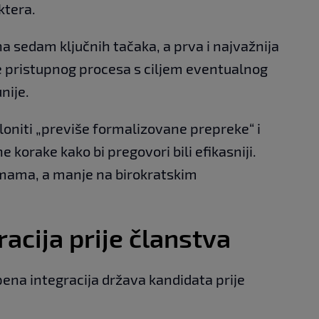
ktera.
 sedam ključnih tačaka, a prva i najvažnija
e pristupnog procesa s ciljem eventualnog
nije.
kloniti „previše formalizovane prepreke“ i
 korake kako bi pregovori bili efikasniji.
rmama, a manje na birokratskim
acija prije članstva
pena integracija država kandidata prije