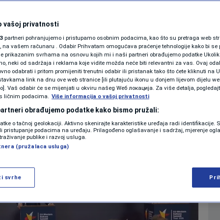
 papera o novom
SHOWBIZ
KOLUMNE
enog pristupanja EU
 vašoj privatnosti
3
partneri pohranjujemo i pristupamo osobnim podacima, kao što su pretraga web stran
ori, na vašem računaru . Odabir Prihvatam omogućava praćenje tehnologije kako bi se 
je prikazanim svrhama na osnovu kojih mi i naši partneri obrađujemo podatke Ukoliko
0
29
SVIJET
komentara
|
|
 neki od sadržaja i reklama koje vidite možda neće biti relevantni za vas. Ovaj odab
PODCAST
no odabrati i pritom promijeniti trenutni odabir ili pristanak tako što ćete kliknuti na U
tavkama link na dnu ove web stranice [ili plutajuću ikonu u donjem lijevom dijelu we
N1 SPECIJAL
vo]. Vaš odabir će se mijenjati u okviru našeg Wеб локација. Za više detalja, pogledaj
Više
s ličnim podacima.
Više informacija o vašoj privatnosti
FENOMENI
 partneri obrađujemo podatke kako bismo pružali:
datke o tačnoj geolokaciji. Aktivno skenirajte karakteristike uređaja radi identifikacije.
NEISTRAŽENO
ili pristupanje podacima na uređaju. Prilagođeno oglašavanje i sadržaj, mjerenje ogl
traživanje publike i razvoj usluga.
tnera (pružalaca usluga)
VIRALNO
FOTO
ži svrhe
Pri
PROMO
VIDEO