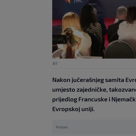
N1
Nakon jučerašnjeg samita Evro
umjesto zajedničke, takozvane
prijedlog Francuske i Njema
Evropskoj uniji.
Podijeli