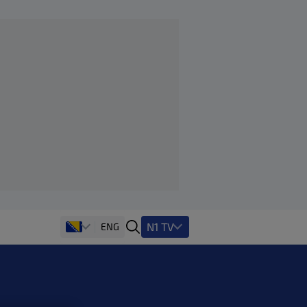
N1 TV
ENG