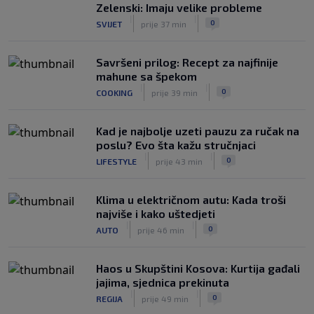
Zelenski: Imaju velike probleme
|
|
0
SVIJET
prije 37 min
Savršeni prilog: Recept za najfinije
mahune sa špekom
|
|
0
COOKING
prije 39 min
Kad je najbolje uzeti pauzu za ručak na
poslu? Evo šta kažu stručnjaci
|
|
0
LIFESTYLE
prije 43 min
Klima u električnom autu: Kada troši
najviše i kako uštedjeti
|
|
0
AUTO
prije 46 min
Haos u Skupštini Kosova: Kurtija gađali
jajima, sjednica prekinuta
|
|
0
REGIJA
prije 49 min