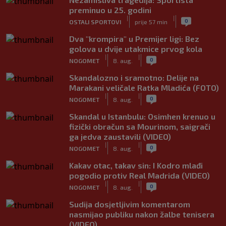
preminuo u 25. godini
|
|
0
OSTALI SPORTOVI
prije 57 min
Dva "krompira" u Premijer ligi: Bez
golova u dvije utakmice prvog kola
|
|
0
NOGOMET
8. aug.
Skandalozno i sramotno: Delije na
Marakani veličale Ratka Mladića (FOTO)
|
|
0
NOGOMET
8. aug.
Skandal u Istanbulu: Osimhen krenuo u
fizički obračun sa Mourinom, saigrači
ga jedva zaustavili (VIDEO)
|
|
0
NOGOMET
8. aug.
Kakav otac, takav sin: I Kodro mlađi
pogodio protiv Real Madrida (VIDEO)
|
|
0
NOGOMET
8. aug.
Sudija dosjetljivim komentarom
nasmijao publiku nakon žalbe tenisera
(VIDEO)