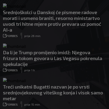
Srednjoškolci u Danskoj će pismene radove
morati i usmeno braniti, resorno ministartvo
uvodi tri hitne mjere protiv prevara uz pomoć
AI-a
|
FORBES
prije 26 min.
Da li je Trump promijenio imidž: Njegova
frizura tokom govora u Las Vegasu pokrenula
spekulacije
|
FORBES
prije 1 h
Treći unikatni Bugatti nazvan je po vrsti
srednjovjekovnog viteškog konja i visok samo
metar
|
FORBES
prije 15 min.