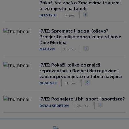
Pokaži šta znaš o Zmajevima i zauzmi
prvo mjesto na tabeli
|
|
1
LIFESTYLE
12. jun.
KVIZ: Spremate li se za Koševo?
Provjerite koliko dobro znate stihove
Dine Merlina
|
|
1
MAGAZIN
31. mar.
KVIZ: Pokaži koliko poznaješ
reprezentaciju Bosne i Hercegovine i
zauzmi prvo mjesto na tabeli navijača
|
|
0
NOGOMET
31. mar.
KVIZ: Poznajete li bh. sport i sportiste?
|
|
0
OSTALI SPORTOVI
23. mar.