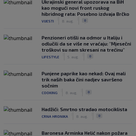
Ukrajinski general upozorava na BiH
kao mogući novi front ruskog
hibridnog rata: Posebno izdvaja Brčko
|
|
0
VIJESTI
8. aug.
Penzioneri otišli na odmor u Italiju i
odlučili da se više ne vraćaju: "Mjesečni
troškovi su nam skresani na trećinu"
|
|
0
LIFESTYLE
5. aug.
Punjene paprike kao nekad: Ovaj mali
trik naših baka čini nadjev savršeno
sočnim
|
|
0
COOKING
8. aug.
Hadžići: Smrtno stradao motociklista
|
|
0
CRNA HRONIKA
8. aug.
Baronesa Arminka Helić nakon požara