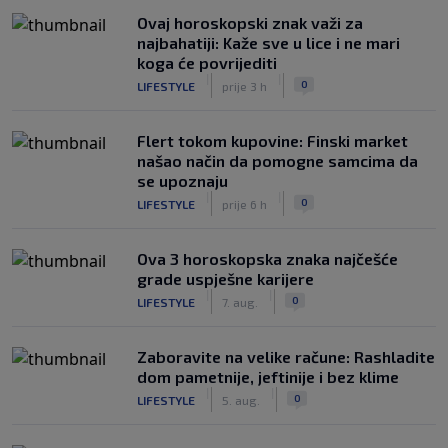
Ovaj horoskopski znak važi za
najbahatiji: Kaže sve u lice i ne mari
koga će povrijediti
|
|
0
LIFESTYLE
prije 3 h
Flert tokom kupovine: Finski market
našao način da pomogne samcima da
se upoznaju
|
|
0
LIFESTYLE
prije 6 h
Ova 3 horoskopska znaka najčešće
grade uspješne karijere
|
|
0
LIFESTYLE
7. aug.
Zaboravite na velike račune: Rashladite
dom pametnije, jeftinije i bez klime
|
|
0
LIFESTYLE
5. aug.