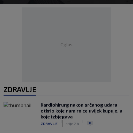
Oglas
ZDRAVLJE
Kardiohirurg nakon srčanog udara
otkrio koje namirnice uvijek kupuje, a
koje izbjegava
|
|
0
ZDRAVLJE
prije 2 h