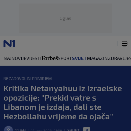
Oglas
NAJNOVIJE
VIJESTI
SPORT
SVIJET
MAGAZIN
ZDRAVLJE
NEZADOVOLJNI PRIMIRJEM
Kritika Netanyahuu iz izraelske
opozicije: "Prekid vatre s
Libanom je izdaja, dali ste
Hezbollahu vrijeme da ojača"
0
N1 BiH
SVIJET
|
16. apr. 2026. 21:36
|
|