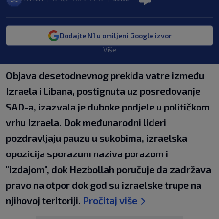
Dodajte N1 u omiljeni Google izvor
Više
Objava desetodnevnog prekida vatre između
Izraela i Libana, postignuta uz posredovanje
SAD-a, izazvala je duboke podjele u političkom
vrhu Izraela. Dok međunarodni lideri
pozdravljaju pauzu u sukobima, izraelska
opozicija sporazum naziva porazom i
"izdajom", dok Hezbollah poručuje da zadržava
pravo na otpor dok god su izraelske trupe na
njihovoj teritoriji.
Pročitaj više