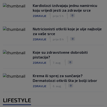
Kardiolozi izdvajaju jednu namirnicu
koju vrijedi jesti za zdravije srce
|
|
0
ZDRAVLJE
prije 5 h
Nutricionisti otkrili koje je ulje najbolje
za vaše srce
|
|
0
ZDRAVLJE
prije 8 h
Koje su zdravstvene dobrobiti
pistacija?
|
|
0
ZDRAVLJE
7. aug.
Krema ili sprej za sunčanje?
Dermatolozi otkrili šta je bolji izbor
|
|
0
ZDRAVLJE
6. aug.
LIFESTYLE