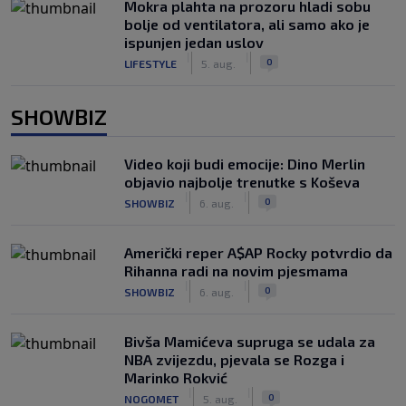
Mokra plahta na prozoru hladi sobu
bolje od ventilatora, ali samo ako je
ispunjen jedan uslov
|
|
0
LIFESTYLE
5. aug.
SHOWBIZ
Video koji budi emocije: Dino Merlin
objavio najbolje trenutke s Koševa
|
|
0
SHOWBIZ
6. aug.
Američki reper A$AP Rocky potvrdio da
Rihanna radi na novim pjesmama
|
|
0
SHOWBIZ
6. aug.
Bivša Mamićeva supruga se udala za
NBA zvijezdu, pjevala se Rozga i
Marinko Rokvić
|
|
0
NOGOMET
5. aug.