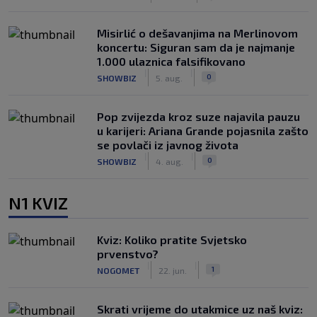
Misirlić o dešavanjima na Merlinovom
koncertu: Siguran sam da je najmanje
1.000 ulaznica falsifikovano
|
|
0
SHOWBIZ
5. aug.
Pop zvijezda kroz suze najavila pauzu
u karijeri: Ariana Grande pojasnila zašto
se povlači iz javnog života
|
|
0
SHOWBIZ
4. aug.
N1 KVIZ
Kviz: Koliko pratite Svjetsko
prvenstvo?
|
|
1
NOGOMET
22. jun.
Skrati vrijeme do utakmice uz naš kviz: