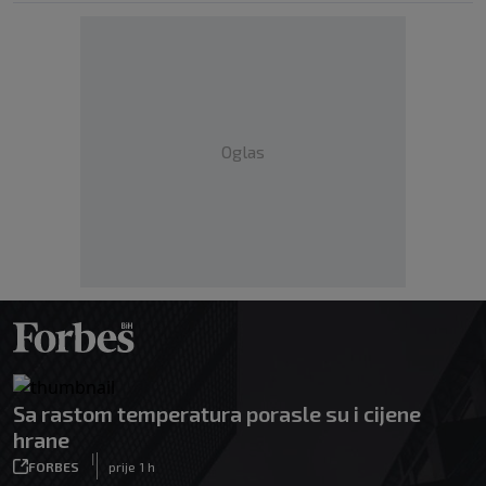
Oglas
Sa rastom temperatura porasle su i cijene
hrane
|
FORBES
prije 1 h