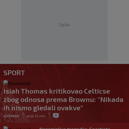
Oglas
SPORT
Isiah Thomas kritikovao Celticse
zbog odnosa prema Brownu: "Nikada
ih nismo gledali ovakve"
|
|
0
KOŠARKA
prije 12 min
Nezamisliva tragedija: Sportista