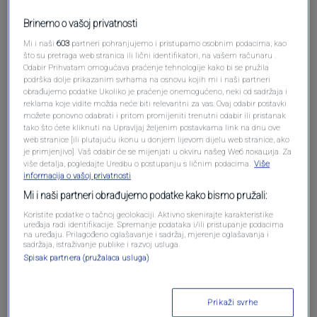
Brinemo o vašoj privatnosti
Mi i naši
603
partneri pohranjujemo i pristupamo osobnim podacima, kao
što su pretraga web stranica ili lični identifikatori, na vašem računaru .
Pošalji komentar
Odabir Prihvatam omogućava praćenje tehnologije kako bi se pružila
podrška dolje prikazanim svrhama na osnovu kojih mi i naši partneri
obrađujemo podatke Ukoliko je praćenje onemogućeno, neki od sadržaja i
reklama koje vidite možda neće biti relevantni za vas. Ovaj odabir postavki
možete ponovno odabrati i pritom promijeniti trenutni odabir ili pristanak
tako što ćete kliknuti na Upravljaj željenim postavkama link na dnu ove
web stranice [ili plutajuću ikonu u donjem lijevom dijelu web stranice, ako
je primjenjivo]. Vaš odabir će se mijenjati u okviru našeg Wеб локација. Za
više detalja, pogledajte Uredbu o postupanju s ličnim podacima.
Više
informacija o vašoj privatnosti
Mi i naši partneri obrađujemo podatke kako bismo pružali:
Oglas
Koristite podatke o tačnoj geolokaciji. Aktivno skenirajte karakteristike
uređaja radi identifikacije. Spremanje podataka i/ili pristupanje podacima
na uređaju. Prilagođeno oglašavanje i sadržaj, mjerenje oglašavanja i
sadržaja, istraživanje publike i razvoj usluga.
Spisak partnera (pružalaca usluga)
Prikaži svrhe