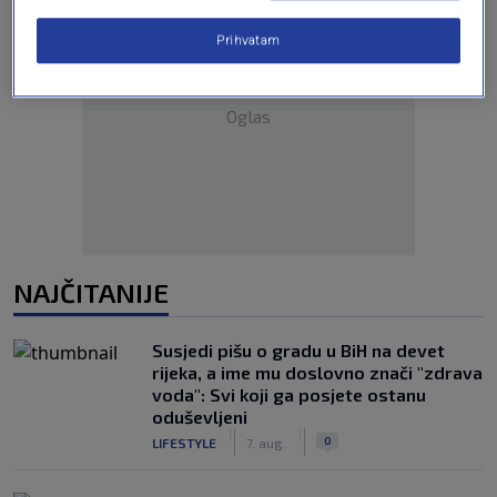
Prihvatam
Oglas
NAJČITANIJE
Susjedi pišu o gradu u BiH na devet
rijeka, a ime mu doslovno znači "zdrava
voda": Svi koji ga posjete ostanu
oduševljeni
|
|
0
LIFESTYLE
7. aug.