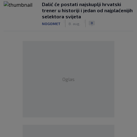
Dalić će postati najskuplji hrvatski
trener u historiji i jedan od najplaćenijih
selektora svijeta
|
|
0
NOGOMET
8. aug.
Oglas