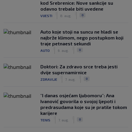
kod Srebrenice: Nove sankcije su
odavno trebale biti uvedene
|
|
0
VIJESTI
8. aug.
Auto koje stoji na suncu ne hladi se
najbrže klimom, nego postupkom koji
traje petnaest sekundi
|
|
0
AUTO
6. aug.
Doktori: Za zdravo srce treba jesti
dvije supernamirnice
|
|
0
ZDRAVLJE
7. aug.
"I danas osjećam ljubomoru": Ana
Ivanović govorila o svojoj ljepoti i
predrasudama koje su je pratile tokom
karijere
|
|
0
TENIS
7. aug.