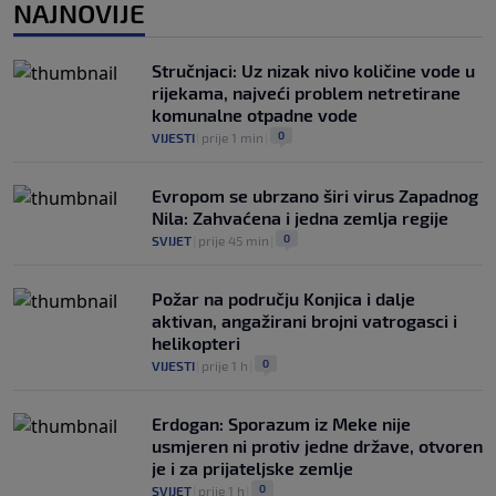
NAJNOVIJE
UEFA pokreće istragu: Je li Infantino
namjeravao prodati prava na Svjetsko
prvenstvo ispod cijene?
Stručnjaci: Uz nizak nivo količine vode u
0
NOGOMET
|
7. aug.
|
rijekama, najveći problem netretirane
komunalne otpadne vode
0
VIJESTI
|
prije 1 min
|
Evropom se ubrzano širi virus Zapadnog
Nila: Zahvaćena i jedna zemlja regije
0
SVIJET
|
prije 45 min
|
Požar na području Konjica i dalje
aktivan, angažirani brojni vatrogasci i
helikopteri
0
VIJESTI
|
prije 1 h
|
Erdogan: Sporazum iz Meke nije
usmjeren ni protiv jedne države, otvoren
je i za prijateljske zemlje
0
SVIJET
|
prije 1 h
|