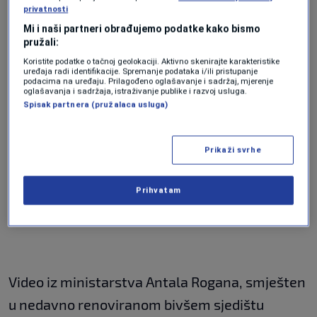
privatnosti
Mi i naši partneri obrađujemo podatke kako bismo
pružali:
Koristite podatke o tačnoj geolokaciji. Aktivno skenirajte karakteristike
uređaja radi identifikacije. Spremanje podataka i/ili pristupanje
podacima na uređaju. Prilagođeno oglašavanje i sadržaj, mjerenje
oglašavanja i sadržaja, istraživanje publike i razvoj usluga.
Spisak partnera (pružalaca usluga)
Prikaži svrhe
Prihvatam
Video iz ministarstva Antala Rogana, smješten
u nedavno renoviranom bivšem sjedištu