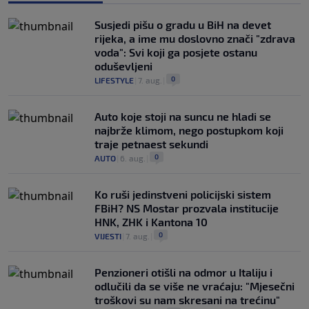
Susjedi pišu o gradu u BiH na devet
rijeka, a ime mu doslovno znači "zdrava
voda": Svi koji ga posjete ostanu
oduševljeni
0
LIFESTYLE
|
7. aug.
|
Auto koje stoji na suncu ne hladi se
najbrže klimom, nego postupkom koji
traje petnaest sekundi
0
AUTO
|
6. aug.
|
Ko ruši jedinstveni policijski sistem
FBiH? NS Mostar prozvala institucije
HNK, ZHK i Kantona 10
0
VIJESTI
|
7. aug.
|
Penzioneri otišli na odmor u Italiju i
odlučili da se više ne vraćaju: "Mjesečni
troškovi su nam skresani na trećinu"