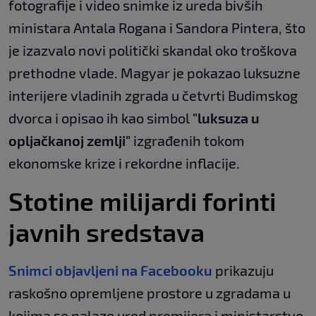
fotografije i video snimke iz ureda bivših
ministara Antala Rogana i Sandora Pintera, što
je izazvalo novi politički skandal oko troškova
prethodne vlade. Magyar je pokazao luksuzne
interijere vladinih zgrada u četvrti Budimskog
dvorca i opisao ih kao simbol
"luksuza u
opljačkanoj zemlji"
izgrađenih tokom
ekonomske krize i rekordne inflacije.
Stotine milijardi forinti
javnih sredstava
Snimci objavljeni na Facebooku
prikazuju
raskošno opremljene prostore u zgradama u
kojima se nalaze ured premijera i ministarstvo