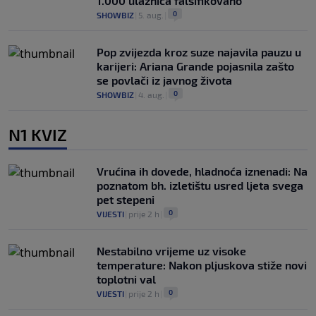
1.000 ulaznica falsifikovano
0
SHOWBIZ
|
5. aug.
|
Pop zvijezda kroz suze najavila pauzu u
karijeri: Ariana Grande pojasnila zašto
se povlači iz javnog života
0
SHOWBIZ
|
4. aug.
|
N1 KVIZ
Vrućina ih dovede, hladnoća iznenadi: Na
poznatom bh. izletištu usred ljeta svega
pet stepeni
0
VIJESTI
|
prije 2 h
|
Nestabilno vrijeme uz visoke
temperature: Nakon pljuskova stiže novi
toplotni val
0
VIJESTI
|
prije 2 h
|