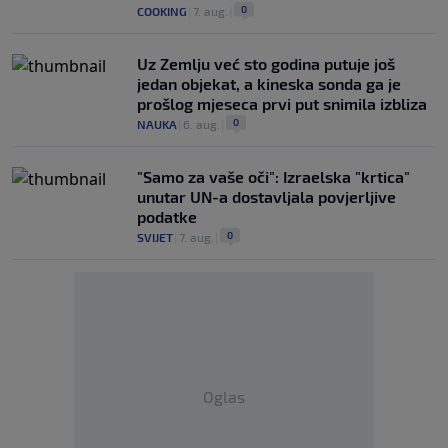
0
COOKING
|
7. aug.
|
Uz Zemlju već sto godina putuje još
jedan objekat, a kineska sonda ga je
prošlog mjeseca prvi put snimila izbliza
0
NAUKA
|
6. aug.
|
"Samo za vaše oči": Izraelska "krtica"
unutar UN-a dostavljala povjerljive
podatke
0
SVIJET
|
7. aug.
|
Oglas