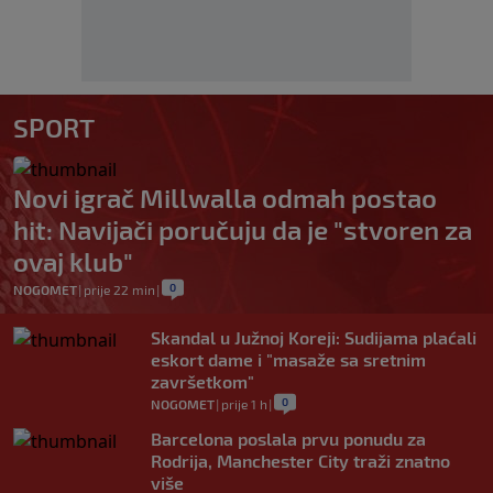
SPORT
Novi igrač Millwalla odmah postao
hit: Navijači poručuju da je "stvoren za
ovaj klub"
0
NOGOMET
|
prije 22 min
|
Skandal u Južnoj Koreji: Sudijama plaćali
eskort dame i "masaže sa sretnim
završetkom"
0
NOGOMET
|
prije 1 h
|
Barcelona poslala prvu ponudu za
Rodrija, Manchester City traži znatno
više