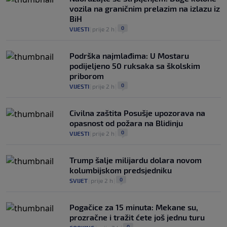
vozila na graničnim prelazim na izlazu iz
BiH
0
VIJESTI
|
prije 2 h
|
Podrška najmlađima: U Mostaru
podijeljeno 50 ruksaka sa školskim
priborom
0
VIJESTI
|
prije 2 h
|
Civilna zaštita Posušje upozorava na
opasnost od požara na Blidinju
0
VIJESTI
|
prije 2 h
|
Trump šalje milijardu dolara novom
kolumbijskom predsjedniku
0
SVIJET
|
prije 2 h
|
Pogačice za 15 minuta: Mekane su,
prozračne i tražit ćete još jednu turu
0