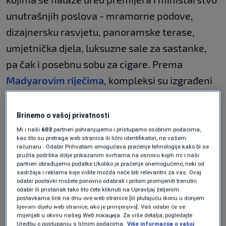
unutrašnjih poslova - mramorne podove,
dizajnersku rasvjetu, panoramske terase,
umjetnička djela, luksuzne sale za sastanke,
pa čak i posebnu sobu za cigare. Prema
Madyarovim riječima
, kompleksi su izgrađeni
"stotinama milijardi forinti javnih sredstava".
Brinemo o vašoj privatnosti
Mi i naši
603
partneri pohranjujemo i pristupamo osobnim podacima,
kao što su pretraga web stranica ili lični identifikatori, na vašem
računaru . Odabir Prihvatam omogućava praćenje tehnologije kako bi se
pružila podrška dolje prikazanim svrhama na osnovu kojih mi i naši
partneri obrađujemo podatke Ukoliko je praćenje onemogućeno, neki od
sadržaja i reklama koje vidite možda neće biti relevantni za vas. Ovaj
odabir postavki možete ponovno odabrati i pritom promijeniti trenutni
odabir ili pristanak tako što ćete kliknuti na Upravljaj željenim
postavkama link na dnu ove web stranice [ili plutajuću ikonu u donjem
lijevom dijelu web stranice, ako je primjenjivo]. Vaš odabir će se
mijenjati u okviru našeg Wеб локација. Za više detalja, pogledajte
Uredbu o postupanju s ličnim podacima.
Više informacija o vašoj