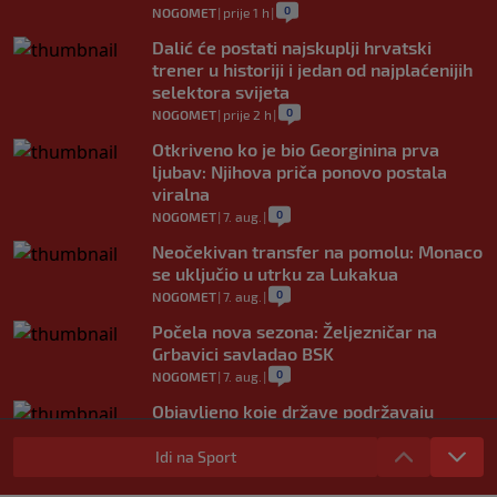
0
NOGOMET
|
prije 1 h
|
Dalić će postati najskuplji hrvatski
trener u historiji i jedan od najplaćenijih
selektora svijeta
0
NOGOMET
|
prije 2 h
|
Otkriveno ko je bio Georginina prva
ljubav: Njihova priča ponovo postala
viralna
0
NOGOMET
|
7. aug.
|
Neočekivan transfer na pomolu: Monaco
se uključio u utrku za Lukakua
0
NOGOMET
|
7. aug.
|
Počela nova sezona: Željezničar na
Grbavici savladao BSK
0
NOGOMET
|
7. aug.
|
Objavljeno koje države podržavaju
Infantina, a koje traže promjene: HNS
odavno zauzeo stranu
Idi na Sport
0
NOGOMET
|
7. aug.
|