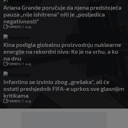
Ariana Grande poručuje da njena predstojeća
pauza „nije ishitrena“ niti je „posljedica
negativnosti“
FORBES
|
7. aug.
Kina podigla globalnu proizvodnju nuklearne
energije na rekordni nivo: Ko je na vrhu, a ko
na dnu
FORBES
|
7. aug.
Infantino se izvinio zbog „grešaka“, ali će
ostati predsjednik FIFA-e uprkos sve glasnijim
kritikama
FORBES
|
7. aug.