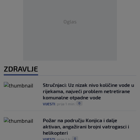
Oglas
ZDRAVLJE
Stručnjaci: Uz nizak nivo količine vode u
rijekama, najveći problem netretirane
komunalne otpadne vode
0
VIJESTI
|
prije 1 min
|
Požar na području Konjica i dalje
aktivan, angažirani brojni vatrogasci i
helikopteri
0
VIJESTI
|
prije 1 h
|