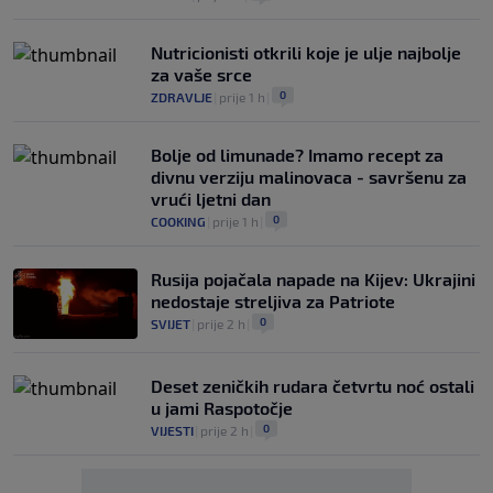
Nutricionisti otkrili koje je ulje najbolje
za vaše srce
0
ZDRAVLJE
|
prije 1 h
|
Bolje od limunade? Imamo recept za
divnu verziju malinovaca - savršenu za
vrući ljetni dan
0
COOKING
|
prije 1 h
|
Rusija pojačala napade na Kijev: Ukrajini
nedostaje streljiva za Patriote
0
SVIJET
|
prije 2 h
|
Deset zeničkih rudara četvrtu noć ostali
u jami Raspotočje
0
VIJESTI
|
prije 2 h
|