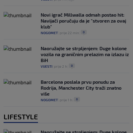
Novi igrač Millwalla odmah postao hit:
Navijači poručuju da je "stvoren za ovaj
klub"
0
NOGOMET
|
prije 22 min
|
Naoružajte se strpljenjem: Duge kolone
vozila na graničnim prelazim na izlazu iz
BiH
0
VIJESTI
|
prije 2 h
|
Barcelona poslala prvu ponudu za
Rodrija, Manchester City traži znatno
više
0
NOGOMET
|
prije 1 h
|
LIFESTYLE
Naoružajte se strpljenjem: Duge kolone