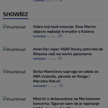
COOKING
|
prije 2 h
|
SHOWBIZ
Video koji budi emocije: Dino Merlin
objavio najbolje trenutke s Koševa
0
SHOWBIZ
|
6. aug.
|
Američki reper A$AP Rocky potvrdio da
Rihanna radi na novim pjesmama
0
SHOWBIZ
|
6. aug.
|
Bivša Mamićeva supruga se udala za
NBA zvijezdu, pjevala se Rozga i
Marinko Rokvić
0
NOGOMET
|
5. aug.
|
Misirlić o dešavanjima na Merlinovom
koncertu: Siguran sam da je najmanje