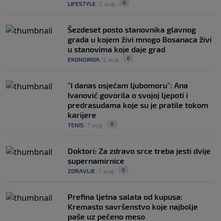
0
LIFESTYLE
|
5. aug.
|
Šezdeset posto stanovnika glavnog
grada u kojem živi mnogo Bosanaca živi
u stanovima koje daje grad
0
EKONOMIJA
|
5. aug.
|
"I danas osjećam ljubomoru": Ana
Ivanović govorila o svojoj ljepoti i
predrasudama koje su je pratile tokom
karijere
0
TENIS
|
7. aug.
|
Doktori: Za zdravo srce treba jesti dvije
supernamirnice
0
ZDRAVLJE
|
7. aug.
|
Prefina ljetna salata od kupusa:
Kremasto savršenstvo koje najbolje
paše uz pečeno meso