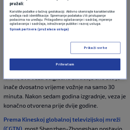
dva vještačka ostrva, a mostovi povezuju
pružali:
svako ostrvo sa gradom na toj strani.
Koristite podatke o tačnoj geolokaciji. Aktivno skenirajte karakteristike
uređaja radi identifikacije. Spremanje podataka i/ili pristupanje
podacima na uređaju. Prilagođeno oglašavanje i sadržaj, mjerenje
oglašavanja i sadržaja, istraživanje publike i razvoj usluga.
Spisak partnera (pružalaca usluga)
Prikaži svrhe
Prihvatam
Sa osam traka koje omogućavaju brzine do 100
km/h, ova veza očigledno skraćuje ono što je
inače dvosatno vrijeme vožnje na samo 30
minuta. Nakon sedam godina izgradnje, veza je
konačno otvorena prije dvije godine.
Prema Kineskoj globalnoj televizijskoj mreži
(CGTN)
, most Shenzhen-Zhongshan postavio