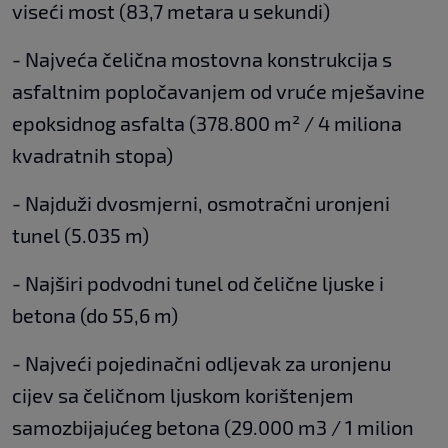
viseći most (83,7 metara u sekundi)
- Najveća čelična mostovna konstrukcija s
asfaltnim popločavanjem od vruće mješavine
epoksidnog asfalta (378.800 m² / 4 miliona
kvadratnih stopa)
- Najduži dvosmjerni, osmotračni uronjeni
tunel (5.035 m)
- Najširi podvodni tunel od čelične ljuske i
betona (do 55,6 m)
- Najveći pojedinačni odljevak za uronjenu
cijev sa čeličnom ljuskom korištenjem
samozbijajućeg betona (29.000 m3 / 1 milion