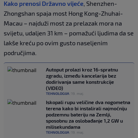
Kako prenosi Državno vijeće
, Shenzhen-
Zhongshan spaja most Hong Kong-Zhuhai-
Macau – najduži most za prelazak mora na
svijetu, udaljen 31 km – pomažući ljudima da se
lakše kreću po ovim gusto naseljenim
područjima.
Autoput prolazi kroz 16-spratnu
zgradu, između kancelarija bez
dodirivanja same konstrukcije
(VIDEO)
TEHNOLOGIJA
|
19. maj.
Iskopali rupu veličine dva nogometna
terena kako bi instalirali najmoćniju
podzemnu bateriju na Zemlji,
sposobnu za oslobađanje 1,2 GW u
milisekundama
TEHNOLOGIJA
|
19. maj.