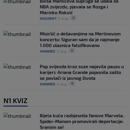
Bivša Mamićeva supruga se udala za
NBA zvijezdu, pjevala se Rozga i
Marinko Rokvić
0
NOGOMET
|
5. aug.
|
Misirlić o dešavanjima na Merlinovom
koncertu: Siguran sam da je najmanje
1.000 ulaznica falsifikovano
0
SHOWBIZ
|
5. aug.
|
Pop zvijezda kroz suze najavila pauzu u
karijeri: Ariana Grande pojasnila zašto
se povlači iz javnog života
0
SHOWBIZ
|
4. aug.
|
N1 KVIZ
Bijela kuća razbjesnila fanove Marvela,
Spider-Manom promovirali deportacije:
Sramim se!