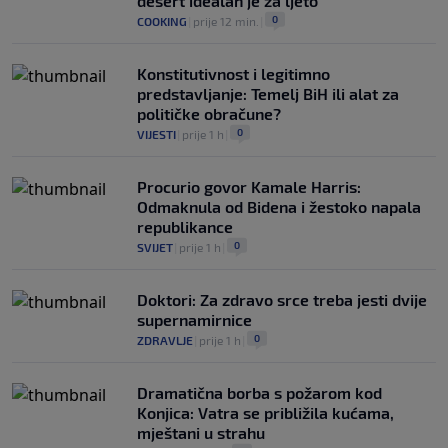
desert idealan je za ljeto
0
COOKING
|
prije 12 min.
|
Konstitutivnost i legitimno
predstavljanje: Temelj BiH ili alat za
političke obračune?
0
VIJESTI
|
prije 1 h
|
Procurio govor Kamale Harris:
Odmaknula od Bidena i žestoko napala
republikance
0
SVIJET
|
prije 1 h
|
Doktori: Za zdravo srce treba jesti dvije
supernamirnice
0
ZDRAVLJE
|
prije 1 h
|
Dramatična borba s požarom kod
Konjica: Vatra se približila kućama,
mještani u strahu