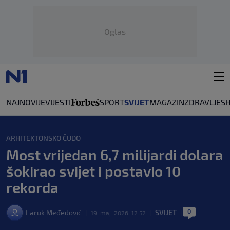
Oglas
NAJNOVIJE
VIJESTI
SPORT
SVIJET
MAGAZIN
ZDRAVLJE
S
ARHITEKTONSKO ČUDO
Most vrijedan 6,7 milijardi dolara
šokirao svijet i postavio 10
rekorda
0
Faruk Međedović
SVIJET
|
19. maj. 2026. 12:52
|
|