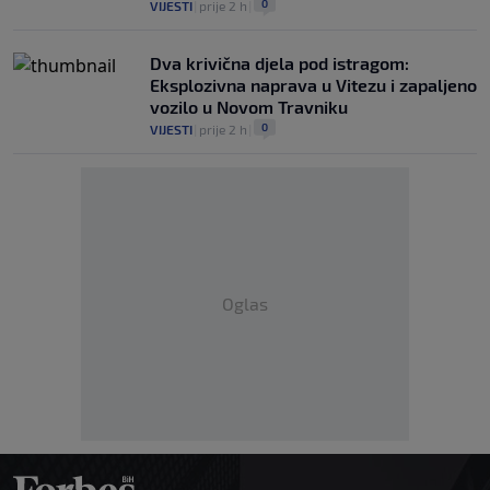
0
VIJESTI
|
prije 2 h
|
Dva krivična djela pod istragom:
Eksplozivna naprava u Vitezu i zapaljeno
vozilo u Novom Travniku
0
VIJESTI
|
prije 2 h
|
Oglas