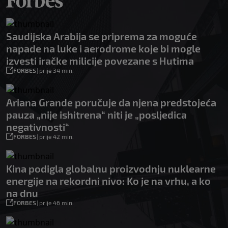
Saudijska Arabija se priprema za moguće
napade na luke i aerodrome koje bi mogle
izvesti iračke milicije povezane s Hutima
FORBES
|
prije 34 min.
Ariana Grande poručuje da njena predstojeća
pauza „nije ishitrena“ niti je „posljedica
negativnosti“
FORBES
|
prije 42 min.
Kina podigla globalnu proizvodnju nuklearne
energije na rekordni nivo: Ko je na vrhu, a ko
na dnu
FORBES
|
prije 46 min.