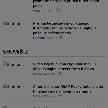
prometa: Sarajevo prkosi turističkom
padu
0
VIJESTI
|
prije 3 h
|
Prefina ljetna salata od kupusa:
Kremasto savršenstvo koje najbolje
paše uz pečeno meso
0
COOKING
|
prije 3 h
|
SHOWBIZ
Video koji budi emocije: Dino Merlin
objavio najbolje trenutke s Koševa
0
SHOWBIZ
|
6. aug.
|
Američki reper A$AP Rocky potvrdio da
Rihanna radi na novim pjesmama
0
SHOWBIZ
|
6. aug.
|