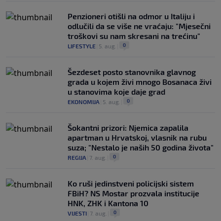
Penzioneri otišli na odmor u Italiju i
odlučili da se više ne vraćaju: "Mjesečni
troškovi su nam skresani na trećinu"
0
LIFESTYLE
|
5. aug.
|
Šezdeset posto stanovnika glavnog
grada u kojem živi mnogo Bosanaca živi
u stanovima koje daje grad
0
EKONOMIJA
|
5. aug.
|
Šokantni prizori: Njemica zapalila
apartman u Hrvatskoj, vlasnik na rubu
suza; "Nestalo je naših 50 godina života"
0
REGIJA
|
7. aug.
|
Ko ruši jedinstveni policijski sistem
FBiH? NS Mostar prozvala institucije
HNK, ZHK i Kantona 10
0
VIJESTI
|
7. aug.
|