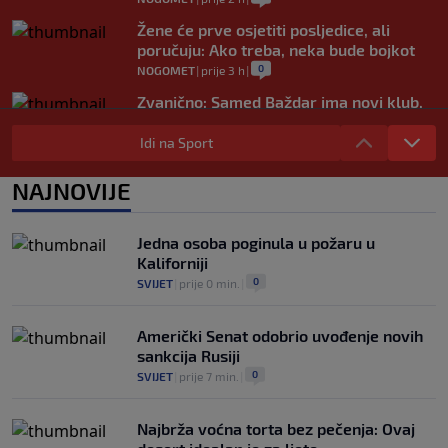
Žene će prve osjetiti posljedice, ali
poručuju: Ako treba, neka bude bojkot
0
NOGOMET
|
prije 3 h
|
Zvanično: Samed Baždar ima novi klub,
zadužio broj sa velikom "težinom"
Idi na Sport
0
NOGOMET
|
prije 5 h
|
Prije nekoliko godina zaludjela je
NAJNOVIJE
internet, a onda nestala iz javnosti: Svi
se pitaju gdje je i šta radi (VIDEO)
0
OSTALI SPORTOVI
|
prije 5 h
|
Jedna osoba poginula u požaru u
Kaliforniji
0
SVIJET
|
prije 0 min.
|
Američki Senat odobrio uvođenje novih
sankcija Rusiji
0
SVIJET
|
prije 7 min.
|
Najbrža voćna torta bez pečenja: Ovaj