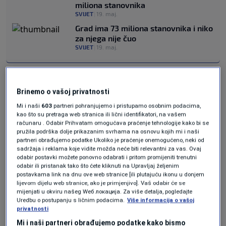
miliona stanovnika
SVIJET
|
19. maj.
Grad ima 73 miliona stanovnika i niko
za njega nije čuo
SVIJET
|
19. maj.
Sa dva sata na samo 30
Brinemo o vašoj privatnosti
minuta
Mi i naši
603
partneri pohranjujemo i pristupamo osobnim podacima,
kao što su pretraga web stranica ili lični identifikatori, na vašem
računaru . Odabir Prihvatam omogućava praćenje tehnologije kako bi se
Veza Shenzhen-Zhongshan, duga 24 km,
pružila podrška dolje prikazanim svrhama na osnovu kojih mi i naši
partneri obrađujemo podatke Ukoliko je praćenje onemogućeno, neki od
osmišljena je da to riješi povezujući dva grada
sadržaja i reklama koje vidite možda neće biti relevantni za vas. Ovaj
odabir postavki možete ponovno odabrati i pritom promijeniti trenutni
Shenzhen i Zhongshan, koja se nalaze na
odabir ili pristanak tako što ćete kliknuti na Upravljaj željenim
postavkama link na dnu ove web stranice [ili plutajuću ikonu u donjem
suprotnim obalama estuarija Biserne rijeke.
lijevom dijelu web stranice, ako je primjenjivo]. Vaš odabir će se
mijenjati u okviru našeg Wеб локација. Za više detalja, pogledajte
Međutim, to nije jedan dugi most, nego i
Uredbu o postupanju s ličnim podacima.
Više informacija o vašoj
privatnosti
podvodni tunel u sredini koji se proteže između
Mi i naši partneri obrađujemo podatke kako bismo