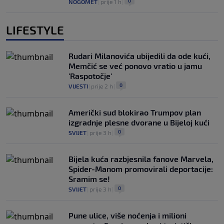
0
NOGOMET
|
prije 1 h
|
LIFESTYLE
Rudari Milanovića ubijedili da ode kući,
Memčić se već ponovo vratio u jamu
'Raspotočje'
0
VIJESTI
|
prije 2 h
|
Američki sud blokirao Trumpov plan
izgradnje plesne dvorane u Bijeloj kući
0
SVIJET
|
prije 3 h
|
Bijela kuća razbjesnila fanove Marvela,
Spider-Manom promovirali deportacije:
Sramim se!
0
SVIJET
|
prije 3 h
|
Pune ulice, više noćenja i milioni