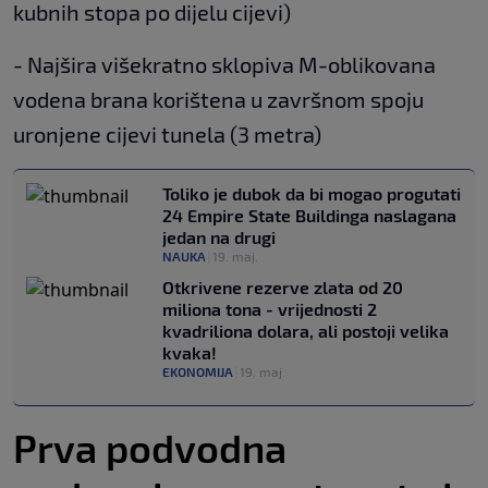
kubnih stopa po dijelu cijevi)
- Najšira višekratno sklopiva M-oblikovana
vodena brana korištena u završnom spoju
uronjene cijevi tunela (3 metra)
Toliko je dubok da bi mogao progutati
24 Empire State Buildinga naslagana
jedan na drugi
NAUKA
|
19. maj.
Otkrivene rezerve zlata od 20
miliona tona - vrijednosti 2
kvadriliona dolara, ali postoji velika
kvaka!
EKONOMIJA
|
19. maj.
Prva podvodna