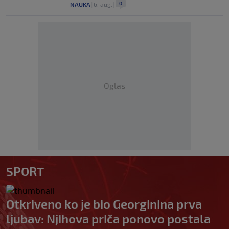
0
NAUKA
|
6. aug.
|
Oglas
SPORT
Otkriveno ko je bio Georginina prva
ljubav: Njihova priča ponovo postala