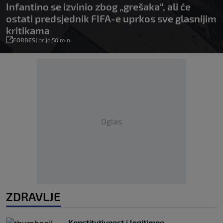
Infantino se izvinio zbog „grešaka“, ali će
ostati predsjednik FIFA-e uprkos sve glasnijim
kritikama
FORBES
|
prije 50 min.
Oglas
ZDRAVLJE
Konstitutivnost i legitimno