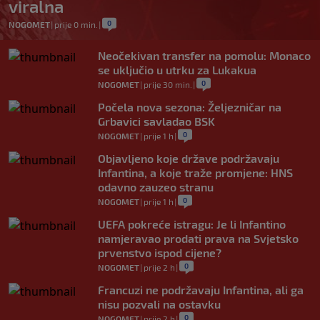
viralna
0
NOGOMET
|
prije 0 min.
|
Neočekivan transfer na pomolu: Monaco
se uključio u utrku za Lukakua
0
NOGOMET
|
prije 30 min.
|
Počela nova sezona: Željezničar na
Grbavici savladao BSK
0
NOGOMET
|
prije 1 h
|
Objavljeno koje države podržavaju
Infantina, a koje traže promjene: HNS
odavno zauzeo stranu
0
NOGOMET
|
prije 1 h
|
UEFA pokreće istragu: Je li Infantino
namjeravao prodati prava na Svjetsko
prvenstvo ispod cijene?
0
NOGOMET
|
prije 2 h
|
Francuzi ne podržavaju Infantina, ali ga
nisu pozvali na ostavku
0
NOGOMET
|
prije 2 h
|