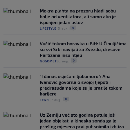
Mokra plahta na prozoru hladi sobu
bolje od ventilatora, ali samo ako je
ispunjen jedan uslov
0
LIFESTYLE
|
5. aug.
|
Vučić tokom boravka u BiH: U Čipuljićima
su svi Srbi navijali za Zvezdu, dresove
Partizana nisu htjeli
0
NOGOMET
|
6. aug.
|
"I danas osjećam ljubomoru": Ana
Ivanović govorila o svojoj ljepoti i
predrasudama koje su je pratile tokom
karijere
0
TENIS
|
7. aug.
|
Uz Zemlju već sto godina putuje još
jedan objekat, a kineska sonda ga je
prošlog mjeseca prvi put snimila izbliza