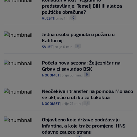
predstavljanje: Temelj BiH ili alat za
političke obračune?
0
VIJESTI
|
prije 1 h
|
Jedna osoba poginula u požaru u
Kaliforniji
0
SVIJET
|
prije 0 min.
|
Počela nova sezona: Željezničar na
Grbavici savladao BSK
0
NOGOMET
|
prije 53 min.
|
Neočekivan transfer na pomolu: Monaco
se uključio u utrku za Lukakua
0
NOGOMET
|
prije 21 min.
|
Objavljeno koje države podržavaju
Infantina, a koje traže promjene: HNS
odavno zauzeo stranu