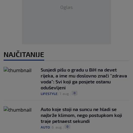
Oglas
NAJČITANIJE
Susjedi pišu o gradu u BiH na devet
rijeka, a ime mu doslovno znači "zdrava
voda": Svi koji ga posjete ostanu
oduševljeni
0
LIFESTYLE
|
7. aug.
|
Auto koje stoji na suncu ne hladi se
najbrže klimom, nego postupkom koji
traje petnaest sekundi
0
AUTO
|
6. aug.
|