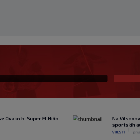
 Poluvrijeme, Borac
: Ovako bi Super El Niño
Na Vilsonov
sportskih 
|
VIJESTI
prij