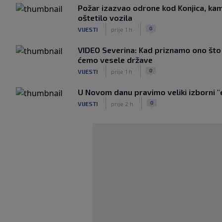
Požar izazvao odrone kod Konjica, kam
oštetilo vozila
|
|
0
VIJESTI
prije 1 h
VIDEO Severina: Kad priznamo ono što s
ćemo vesele države
|
|
0
VIJESTI
prije 1 h
U Novom danu pravimo veliki izborni "
|
|
0
VIJESTI
prije 2 h