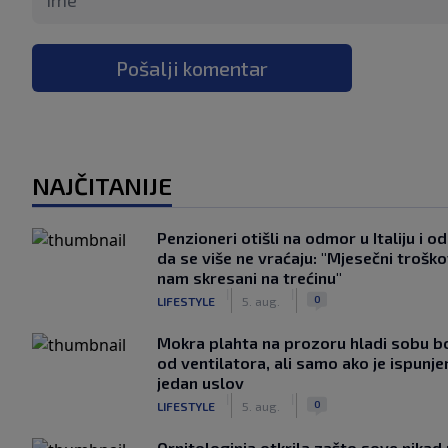
Pošalji komentar
NAJČITANIJE
Penzioneri otišli na odmor u Italiju i odl
da se više ne vraćaju: "Mjesečni troško
nam skresani na trećinu"
|
|
0
LIFESTYLE
5. aug.
Mokra plahta na prozoru hladi sobu bo
od ventilatora, ali samo ako je ispunje
jedan uslov
|
|
0
LIFESTYLE
5. aug.
Ornitologinja otkrila zašto sove nikad