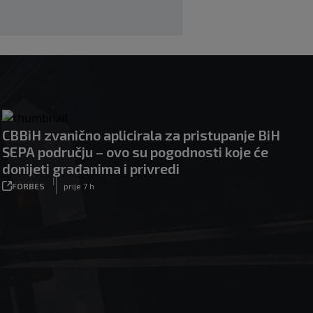
CBBiH zvanično aplicirala za pristupanje BiH
SEPA području – ovo su pogodnosti koje će
donijeti građanima i privredi
|
FORBES
prije 7 h