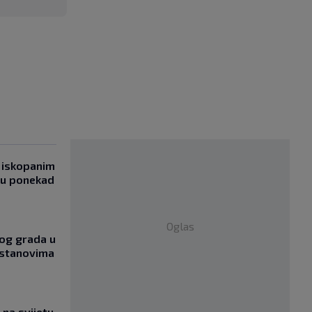
 iskopanim
bu ponekad
Oglas
og grada u
 stanovima
na svijetu