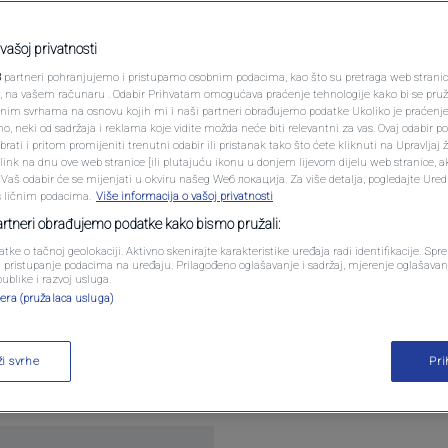
u sudnici nako što je
PODCAST
u korupcijskom
N1 SPECIJAL
vašoj privatnosti
3
partneri pohranjujemo i pristupamo osobnim podacima, kao što su pretraga web stranica 
FENOMENI
ri, na vašem računaru . Odabir Prihvatam omogućava praćenje tehnologije kako bi se pruž
anim svrhama na osnovu kojih mi i naši partneri obrađujemo podatke Ukoliko je praćenj
 neki od sadržaja i reklama koje vidite možda neće biti relevantni za vas. Ovaj odabir p
NEISTRAŽENO
ati i pritom promijeniti trenutni odabir ili pristanak tako što ćete kliknuti na Upravljaj 
ra
ink na dnu ove web stranice [ili plutajuću ikonu u donjem lijevom dijelu web stranice, a
VIRALNO
. Vaš odabir će se mijenjati u okviru našeg Wеб локација. Za više detalja, pogledajte Ure
s ličnim podacima.
Više informacija o vašoj privatnosti
FOTO
partneri obrađujemo podatke kako bismo pružali:
atke o tačnoj geolokaciji. Aktivno skenirajte karakteristike uređaja radi identifikacije. Sp
PROMO
li pristupanje podacima na uređaju. Prilagođeno oglašavanje i sadržaj, mjerenje oglašavanj
publike i razvoj usluga.
era (pružalaca usluga)
VIDEO
se u ponedjeljak na sudu prvi put otkako je zatraž
otrajnom suđenju za korupciju, potez koji podrža
ži svrhe
Pr
Pročitaj više