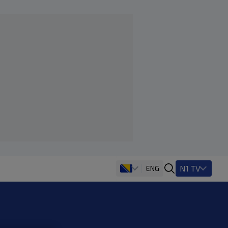
N1 TV
ENG