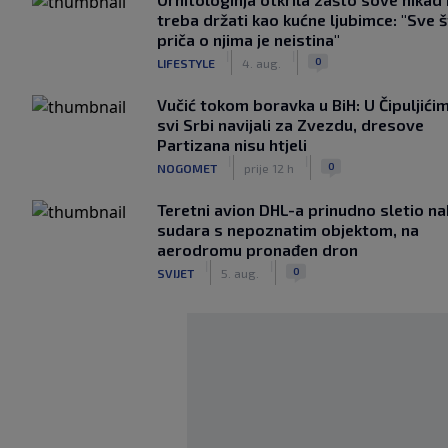
treba držati kao kućne ljubimce: "Sve 
priča o njima je neistina"
|
|
0
LIFESTYLE
4. aug.
Vučić tokom boravka u BiH: U Čipuljići
svi Srbi navijali za Zvezdu, dresove
Partizana nisu htjeli
|
|
0
NOGOMET
prije 12 h
Teretni avion DHL-a prinudno sletio n
sudara s nepoznatim objektom, na
aerodromu pronađen dron
|
|
0
SVIJET
5. aug.