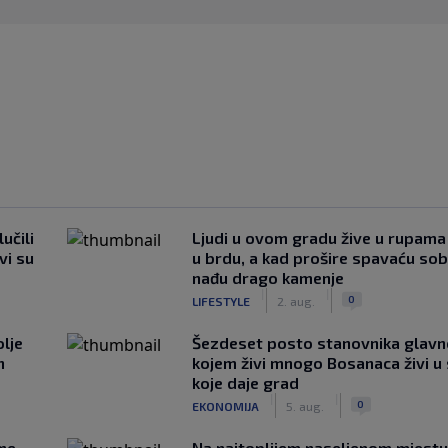
učili
Ljudi u ovom gradu žive u rupama
vi su
u brdu, a kad prošire spavaću so
nađu drago kamenje
|
|
0
LIFESTYLE
2. aug.
lje
Šezdeset posto stanovnika glavn
n
kojem živi mnogo Bosanaca živi u
koje daje grad
|
|
0
EKONOMIJA
5. aug.
 ne
Na najtoplijem naseljenom mjestu 