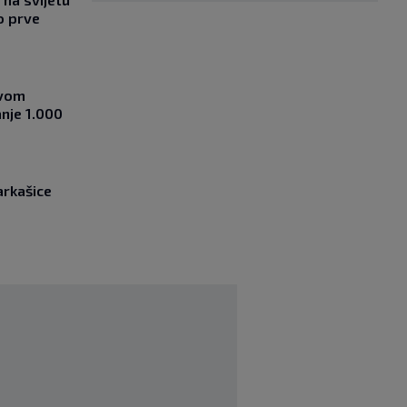
o prve
ovom
nje 1.000
arkašice