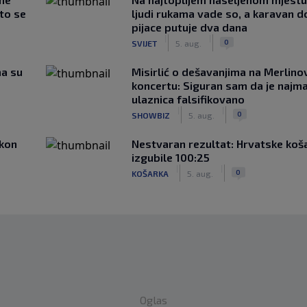
što se
ljudi rukama vade so, a karavan d
pijace putuje dva dana
|
|
0
SVIJET
5. aug.
ma su
Misirlić o dešavanjima na Merlin
koncertu: Siguran sam da je najma
ulaznica falsifikovano
|
|
0
SHOWBIZ
5. aug.
akon
Nestvaran rezultat: Hrvatske koš
izgubile 100:25
|
|
0
KOŠARKA
5. aug.
Oglas