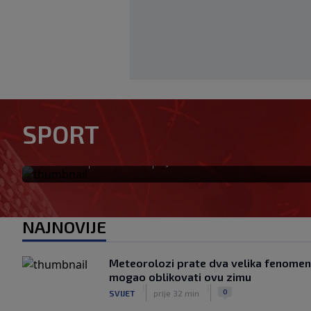
UŽIVO | Borac - Vitebsk:
UŽIVO
SPORT
nakon 45 minuta vodi 1:0
|
|
0
NOGOMET
prije 10 min
NAJNOVIJE
Meteorolozi prate dva velika fenomena
mogao oblikovati ovu zimu
|
|
0
SVIJET
prije 32 min