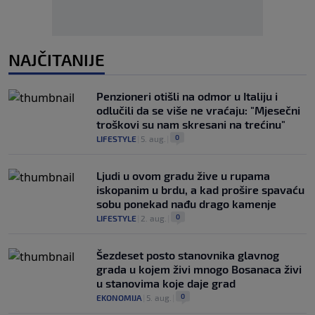
NAJČITANIJE
Penzioneri otišli na odmor u Italiju i
odlučili da se više ne vraćaju: "Mjesečni
troškovi su nam skresani na trećinu"
0
LIFESTYLE
|
5. aug.
|
Ljudi u ovom gradu žive u rupama
iskopanim u brdu, a kad prošire spavaću
sobu ponekad nađu drago kamenje
0
LIFESTYLE
|
2. aug.
|
Šezdeset posto stanovnika glavnog
grada u kojem živi mnogo Bosanaca živi
u stanovima koje daje grad
0
EKONOMIJA
|
5. aug.
|