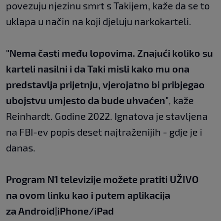
povezuju njezinu smrt s Takijem, kaže da se to
uklapa u način na koji djeluju narkokarteli.
"Nema časti među lopovima. Znajući koliko su
karteli nasilni i da Taki misli kako mu ona
predstavlja prijetnju, vjerojatno bi pribjegao
ubojstvu umjesto da bude uhvaćen"
, kaže
Reinhardt. Godine 2022. Ignatova je stavljena
na FBI-ev popis deset najtraženijih - gdje je i
danas.
Program N1 televizije možete pratiti UŽIVO
na
ovom linku
kao i putem aplikacija
za
An
droid
|
iPhone/iPad