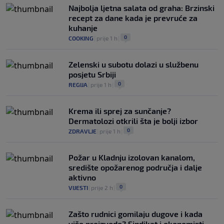
0
NOGOMET
|
prije 4 h
|
Najbolja ljetna salata od graha: Brzinski
recept za dane kada je prevruće za
kuhanje
0
COOKING
|
prije 1 h
|
Zelenski u subotu dolazi u službenu
posjetu Srbiji
0
REGIJA
|
prije 1 h
|
Krema ili sprej za sunčanje?
Dermatolozi otkrili šta je bolji izbor
0
ZDRAVLJE
|
prije 1 h
|
Požar u Kladnju izolovan kanalom,
središte opožarenog područja i dalje
aktivno
0
VIJESTI
|
prije 2 h
|
Zašto rudnici gomilaju dugove i kada
više proizvode? Sindikat i ekonomisti