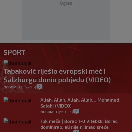
Oglas
SPORT
Tabaković riješio evropski meč i
Salzburgu donio pobjedu (VIDEO)
0
NOGOMET
|
prije 1 h
|
Allah, Allah, Allah, Allah… Mohamed
Salah! (VIDEO)
0
NOGOMET
|
prije 1 h
|
Tok meča | Borac 1-0 Vitebsk: Borac
dominirao, ali nije ni imao sreće