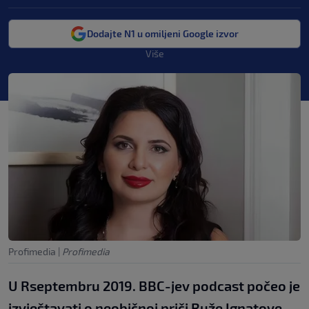
Dodajte N1 u omiljeni Google izvor
Više
Profimedia
|
Profimedia
U Rseptembru 2019. BBC-jev podcast počeo je
izvještavati o neobičnoj priči Ruže Ignatove,