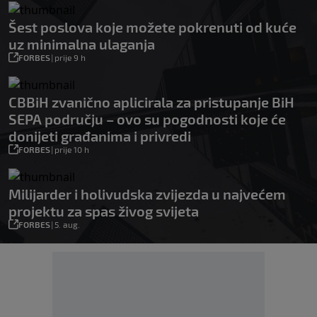
Šest poslova koje možete pokrenuti od kuće
uz minimalna ulaganja
FORBES
|
prije 9 h
CBBiH zvanično aplicirala za pristupanje BiH
SEPA području – ovo su pogodnosti koje će
donijeti građanima i privredi
FORBES
|
prije 10 h
Milijarder i holivudska zvijezda u najvećem
projektu za spas živog svijeta
FORBES
|
5. aug.