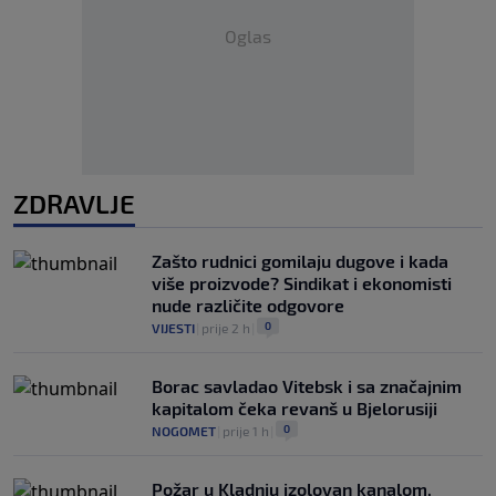
Oglas
ZDRAVLJE
Zašto rudnici gomilaju dugove i kada
više proizvode? Sindikat i ekonomisti
nude različite odgovore
0
VIJESTI
|
prije 2 h
|
Borac savladao Vitebsk i sa značajnim
kapitalom čeka revanš u Bjelorusiji
0
NOGOMET
|
prije 1 h
|
Požar u Kladnju izolovan kanalom,