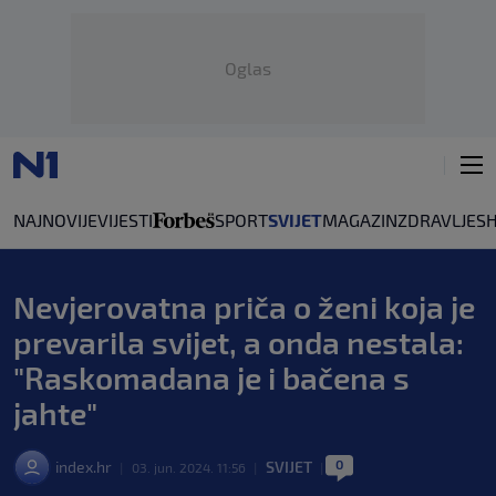
Oglas
NAJNOVIJE
VIJESTI
SPORT
SVIJET
MAGAZIN
ZDRAVLJE
S
Nevjerovatna priča o ženi koja je
prevarila svijet, a onda nestala:
"Raskomadana je i bačena s
jahte"
0
index.hr
SVIJET
|
03. jun. 2024. 11:56
|
|