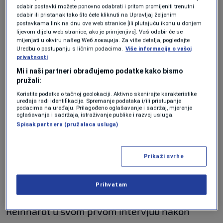
Richard Reinhardt, koji je započeo istragu o
odabir postavki možete ponovno odabrati i pritom promijeniti trenutni
odabir ili pristanak tako što ćete kliknuti na Upravljaj željenim
OneCoinu za američku Poreznu upravu zajedno
postavkama link na dnu ove web stranice [ili plutajuću ikonu u donjem
lijevom dijelu web stranice, ako je primjenjivo]. Vaš odabir će se
s FBI-jem, govorio je za BBC o ključnom liku
mijenjati u okviru našeg Wеб локација. Za više detalja, pogledajte
Uredbu o postupanju s ličnim podacima.
Više informacija o vašoj
kojeg istražitelji nikada prije nisu javno
privatnosti
imenovali. BBC saznaje da je to čovjek koji je
Mi i naši partneri obrađujemo podatke kako bismo
pružali:
dobio zadatak brinuti o sigurnosti Ruže
Koristite podatke o tačnoj geolokaciji. Aktivno skenirajte karakteristike
Ignatove - Hristoforos Nikos Amanatidis,
uređaja radi identifikacije. Spremanje podataka i/ili pristupanje
podacima na uređaju. Prilagođeno oglašavanje i sadržaj, mjerenje
poznatiji kao Taki.
oglašavanja i sadržaja, istraživanje publike i razvoj usluga.
Spisak partnera (pružalaca usluga)
"Navodno je za njezinu fizičku sigurnost bila
Prikaži svrhe
zadužena utjecajna osoba povezana s
trgovinom drogom. Taki se pojavio više puta u
Prihvatam
priči, nije to bilo jednokratno"
, rekao je
Reinhardt u svom prvom intervjuu nakon