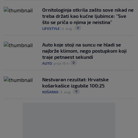
Ornitologinja otkrila zašto sove nikad ne
treba držati kao kućne ljubimce: "Sve
što se priča o njima je neistina"
0
LIFESTYLE
|
4. aug.
|
Auto koje stoji na suncu ne hladi se
najbrže klimom, nego postupkom koji
traje petnaest sekundi
0
AUTO
|
prije 16 h
|
Nestvaran rezultat: Hrvatske
košarkašice izgubile 100:25
0
KOŠARKA
|
5. aug.
|