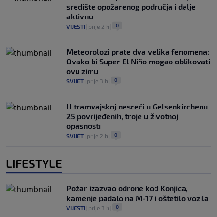
središte opožarenog područja i dalje
aktivno
0
VIJESTI
|
prije 2 h
|
Meteorolozi prate dva velika fenomena:
Ovako bi Super El Niño mogao oblikovati
ovu zimu
0
SVIJET
|
prije 3 h
|
U tramvajskoj nesreći u Gelsenkirchenu
25 povrijeđenih, troje u životnoj
opasnosti
0
SVIJET
|
prije 2 h
|
LIFESTYLE
Požar izazvao odrone kod Konjica,
kamenje padalo na M-17 i oštetilo vozila
0
VIJESTI
|
prije 3 h
|