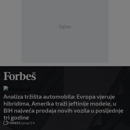
Oglas
Analiza tržišta automobila: Evropa vjeruje
hibridima, Amerika traži jeftinije modele, u
BiH najveća prodaja novih vozila u posljednje
tri godine
FORBES
|
prije 5 h