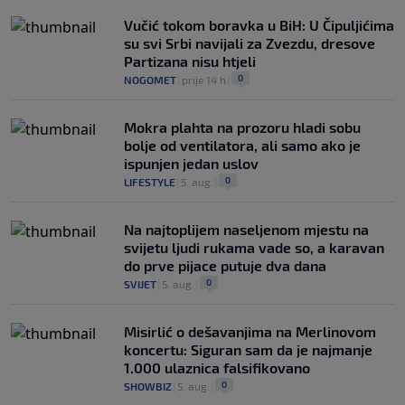
Vučić tokom boravka u BiH: U Čipuljićima
su svi Srbi navijali za Zvezdu, dresove
Partizana nisu htjeli
0
NOGOMET
|
prije 14 h
|
Mokra plahta na prozoru hladi sobu
bolje od ventilatora, ali samo ako je
ispunjen jedan uslov
0
LIFESTYLE
|
5. aug.
|
Na najtoplijem naseljenom mjestu na
svijetu ljudi rukama vade so, a karavan
do prve pijace putuje dva dana
0
SVIJET
|
5. aug.
|
Misirlić o dešavanjima na Merlinovom
koncertu: Siguran sam da je najmanje
1.000 ulaznica falsifikovano
0
SHOWBIZ
|
5. aug.
|