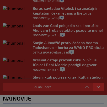
0
NOGOMET
|
prije 1 h
|
Borac savladao Vitebsk i sa značajnim
kapitalom čeka revanš u Bjelorusiji
0
NOGOMET
|
prije 1 h
|
Louis van Gaal pobijedio rak i poručio:
Ako vam treba selektor, pozovite mene!
0
NOGOMET
|
prije 2 h
|
Sanjin Alihodžić protiv čečena Adama
Tadushaeva – borba za WAKO PRO titulu
0
OSTALI SPORTOVI
|
prije 3 h
|
Arsenal ostaje praznih ruku: Vinícius
Júnior i Real Madrid postigli dogovor
0
NOGOMET
|
prije 3 h
|
Slavni klub potresa kriza: Kultni stadion
u Italiji bit će prazan na početku sezone,
navijači objavili rat upravi
Idi na Sport
0
NOGOMET
|
prije 4 h
|
NAJNOVIJE
Izvinjenje s elementima prijetnje i
„gomila slabića“ u UEFA-i