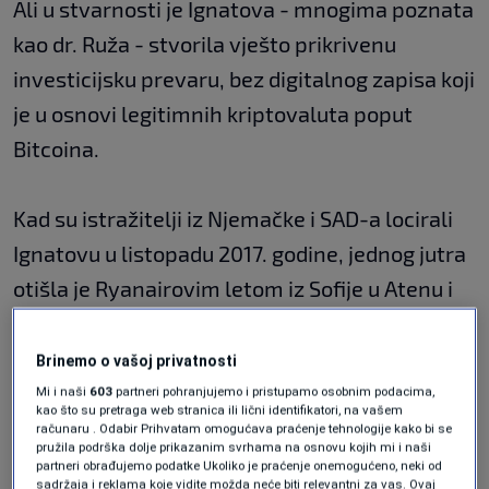
Ali u stvarnosti je Ignatova - mnogima poznata
kao dr. Ruža - stvorila vješto prikrivenu
investicijsku prevaru, bez digitalnog zapisa koji
je u osnovi legitimnih kriptovaluta poput
Bitcoina.
Kad su istražitelji iz Njemačke i SAD-a locirali
Ignatovu u listopadu 2017. godine, jednog jutra
otišla je Ryanairovim letom iz Sofije u Atenu i
više nikad nije viđena.
Brinemo o vašoj privatnosti
Ključna osoba koja dosad nije
Mi i naši
603
partneri pohranjujemo i pristupamo osobnim podacima,
javno imenovana
kao što su pretraga web stranica ili lični identifikatori, na vašem
računaru . Odabir Prihvatam omogućava praćenje tehnologije kako bi se
pružila podrška dolje prikazanim svrhama na osnovu kojih mi i naši
partneri obrađujemo podatke Ukoliko je praćenje onemogućeno, neki od
sadržaja i reklama koje vidite možda neće biti relevantni za vas. Ovaj