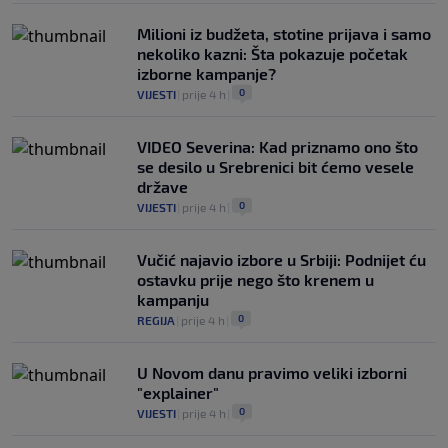
Milioni iz budžeta, stotine prijava i samo
nekoliko kazni: Šta pokazuje početak
izborne kampanje?
0
VIJESTI
|
prije 4 h
|
VIDEO Severina: Kad priznamo ono što
se desilo u Srebrenici bit ćemo vesele
države
0
VIJESTI
|
prije 4 h
|
Vučić najavio izbore u Srbiji: Podnijet ću
ostavku prije nego što krenem u
kampanju
0
REGIJA
|
prije 4 h
|
U Novom danu pravimo veliki izborni
"explainer"
0
VIJESTI
|
prije 4 h
|