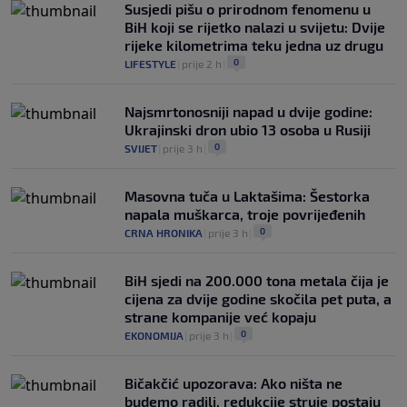
Susjedi pišu o prirodnom fenomenu u
BiH koji se rijetko nalazi u svijetu: Dvije
rijeke kilometrima teku jedna uz drugu
0
LIFESTYLE
|
prije 2 h
|
Najsmrtonosniji napad u dvije godine:
Ukrajinski dron ubio 13 osoba u Rusiji
0
SVIJET
|
prije 3 h
|
Masovna tuča u Laktašima: Šestorka
napala muškarca, troje povrijeđenih
0
CRNA HRONIKA
|
prije 3 h
|
BiH sjedi na 200.000 tona metala čija je
cijena za dvije godine skočila pet puta, a
strane kompanije već kopaju
0
EKONOMIJA
|
prije 3 h
|
Bičakčić upozorava: Ako ništa ne
budemo radili, redukcije struje postaju