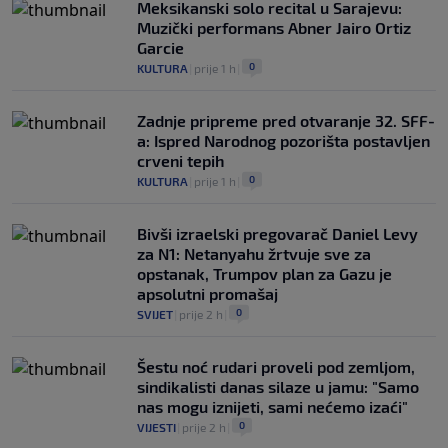
Meksikanski solo recital u Sarajevu:
Muzički performans Abner Jairo Ortiz
Garcie
0
KULTURA
|
prije 1 h
|
Zadnje pripreme pred otvaranje 32. SFF-
a: Ispred Narodnog pozorišta postavljen
crveni tepih
0
KULTURA
|
prije 1 h
|
Bivši izraelski pregovarač Daniel Levy
za N1: Netanyahu žrtvuje sve za
opstanak, Trumpov plan za Gazu je
apsolutni promašaj
0
SVIJET
|
prije 2 h
|
Šestu noć rudari proveli pod zemljom,
sindikalisti danas silaze u jamu: "Samo
nas mogu iznijeti, sami nećemo izaći"
0
VIJESTI
|
prije 2 h
|