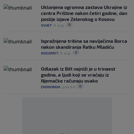
Uklonjena ogromna zastava Ukrajine iz
centra Prištine nakon četiri godine, dan
poslije izjave Zelenskog o Kosovu
0
SVIJET
|
9. aug.
|
Ispražnjena tribina sa navijačima Borca
nakon skandiranja Ratku Mladiću
0
NOGOMET
|
9. aug.
|
Odlazak iz BiH najniži je u trinaest
godina, a ljudi koji se vraćaju iz
Njemačke računaju ovako
0
EKONOMIJA
|
prije 6 h
|