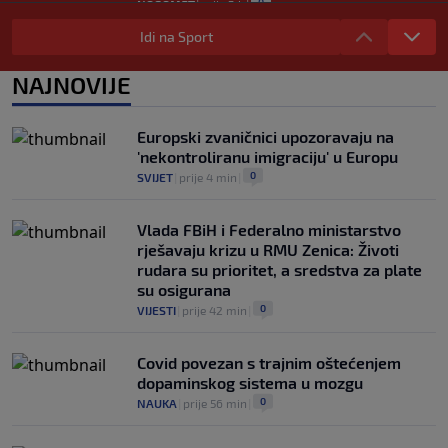
0
NOGOMET
|
prije 2 h
|
Nova kriza potresa FIFA-u: Gianni
Idi na Sport
Infantino je sada optužen za "obmanu"
0
NOGOMET
|
prije 2 h
|
NAJNOVIJE
Kerim Alajbegović tek stigao, a legende
Juventusa već oduševljene: "Može biti
Europski zvaničnici upozoravaju na
okosnica tima"
'nekontroliranu imigraciju' u Europu
0
NOGOMET
|
prije 2 h
|
0
SVIJET
|
prije 4 min
|
Vlada FBiH i Federalno ministarstvo
rješavaju krizu u RMU Zenica: Životi
rudara su prioritet, a sredstva za plate
su osigurana
0
VIJESTI
|
prije 42 min
|
Covid povezan s trajnim oštećenjem
dopaminskog sistema u mozgu
0
NAUKA
|
prije 56 min
|