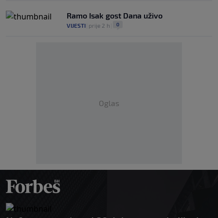
Ramo Isak gost Dana uživo
0
VIJESTI
|
prije 2 h
|
Oglas