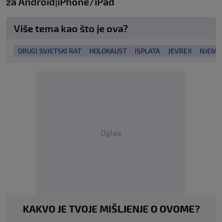
za
An
droid
|
iPhone/iPad
Više tema kao što je ova?
DRUGI SVJETSKI RAT
HOLOKAUST
ISPLATA
JEVREJI
NJEMA
Oglas
KAKVO JE TVOJE MIŠLJENJE O OVOME?