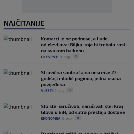
NAJČITANIJE
Komarci je ne podnose, a ljude
oduševljava: Biljka koja bi trebala rasti
na svakom balkonu
0
LIFESTYLE
|
9. aug.
|
Stravična saobraćajna nesreća: 23-
godišnji mladić poginuo, jedna osoba
povijeđena
0
VIJESTI
|
9. aug.
|
Što ste naručivali, naručivali ste: Kraj
Glova u BiH, od sutra prestaju dostave
0
EKONOMIJA
|
9. aug.
|
Penzioneri otišli na odmor u Italiju i