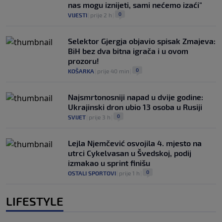
nas mogu iznijeti, sami nećemo izaći"
0
VIJESTI
|
prije 2 h
|
Selektor Gjergja objavio spisak Zmajeva:
BiH bez dva bitna igrača i u ovom
prozoru!
0
KOŠARKA
|
prije 40 min
|
Najsmrtonosniji napad u dvije godine:
Ukrajinski dron ubio 13 osoba u Rusiji
0
SVIJET
|
prije 3 h
|
Lejla Njemčević osvojila 4. mjesto na
utrci Cykelvasan u Švedskoj, podij
izmakao u sprint finišu
0
OSTALI SPORTOVI
|
prije 1 h
|
LIFESTYLE