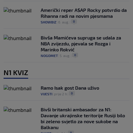
Američki reper A$AP Rocky potvrdio da
Rihanna radi na novim pjesmama
0
SHOWBIZ
|
6. aug.
|
Bivša Mamićeva supruga se udala za
NBA zvijezdu, pjevala se Rozga i
Marinko Rokvić
0
NOGOMET
|
5. aug.
|
N1 KVIZ
Ramo Isak gost Dana uživo
0
VIJESTI
|
prije 2 h
|
Bivši britanski ambasador za N1:
Davanje ukrajinske teritorije Rusiji bilo
bi zeleno svjetlo za nove sukobe na
Balkanu
0