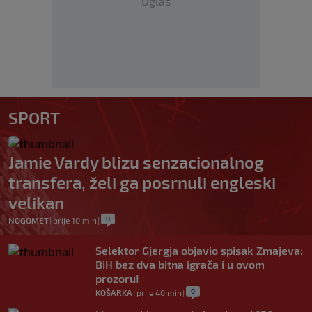
Oglas
SPORT
Jamie Vardy blizu senzacionalnog
transfera, želi ga posrnuli engleski
velikan
0
NOGOMET
|
prije 10 min
|
Selektor Gjergja objavio spisak Zmajeva:
BiH bez dva bitna igrača i u ovom
prozoru!
0
KOŠARKA
|
prije 40 min
|