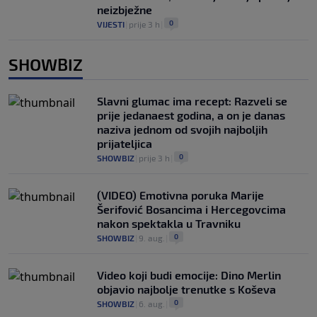
neizbježne
0
VIJESTI
|
prije 3 h
|
SHOWBIZ
Slavni glumac ima recept: Razveli se
prije jedanaest godina, a on je danas
naziva jednom od svojih najboljih
prijateljica
0
SHOWBIZ
|
prije 3 h
|
(VIDEO) Emotivna poruka Marije
Šerifović Bosancima i Hercegovcima
nakon spektakla u Travniku
0
SHOWBIZ
|
9. aug.
|
Video koji budi emocije: Dino Merlin
objavio najbolje trenutke s Koševa
0
SHOWBIZ
|
6. aug.
|