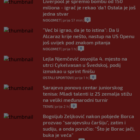
Liverpool je spremio bombu od 150
miliona - igrač je rekao 'da'! Ostala je još
jedna stvar
0
NOGOMET
|
prije 57 min
|
"Već bi igrao, da je to istina": Da li
Alcaraz krije nešto, nastup na US Openu
još uvijek pod znakom pitanja
0
NOGOMET
|
prije 1 h
|
Lejla Njemčević osvojila 4. mjesto na
utrci Cykelvasan u Švedskoj, podij
izmakao u sprint finišu
0
OSTALI SPORTOVI
|
prije 1 h
|
Sarajevo ponovo centar juniorskog
tenisa: Mladi talenti iz 25 zemalja stižu
na veliki međunarodni turnir
0
TENIS
|
prije 2 h
|
Bogoljub Zeljković nakon pobjede Borca
prozvao "sarajevsku čaršiju", zatim i
sudiju, a onda poručio: "Što je Borac jači,
buka je veća"