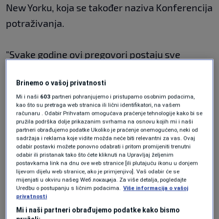
New Yorku, koja se također naziva Konferencija
potraživanja.
"Svake godine ovi pregovori postaju sve
kritičniji kako ova posljednja generacija
Brinemo o vašoj privatnosti
preživjelih holokausta stari i njihove potrebe
Mi i naši
603
partneri pohranjujemo i pristupamo osobnim podacima,
rastu", rekao je Greg Schneider, izvršni
kao što su pretraga web stranica ili lični identifikatori, na vašem
računaru . Odabir Prihvatam omogućava praćenje tehnologije kako bi se
potpredsjednik konferencije.
pružila podrška dolje prikazanim svrhama na osnovu kojih mi i naši
partneri obrađujemo podatke Ukoliko je praćenje onemogućeno, neki od
sadržaja i reklama koje vidite možda neće biti relevantni za vas. Ovaj
"Mogućnost da se osiguraju direktna plaćanja
odabir postavki možete ponovno odabrati i pritom promijeniti trenutni
odabir ili pristanak tako što ćete kliknuti na Upravljaj željenim
preživjelima uz proširenje usluga socijalne
postavkama link na dnu ove web stranice [ili plutajuću ikonu u donjem
lijevom dijelu web stranice, ako je primjenjivo]. Vaš odabir će se
zaštite ključna je za osiguravanje da se svaka
mijenjati u okviru našeg Wеб локација. Za više detalja, pogledajte
Uredbu o postupanju s ličnim podacima.
Više informacija o vašoj
osoba koja je preživjela holokaust bude
privatnosti
zbrinuta onoliko dugo koliko je to potrebno,
Mi i naši partneri obrađujemo podatke kako bismo