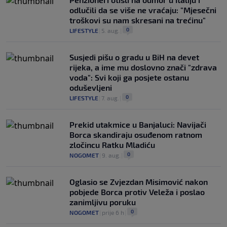
odlučili da se više ne vraćaju: "Mjesečni
troškovi su nam skresani na trećinu"
0
LIFESTYLE
|
5. aug.
|
Susjedi pišu o gradu u BiH na devet
rijeka, a ime mu doslovno znači "zdrava
voda": Svi koji ga posjete ostanu
oduševljeni
0
LIFESTYLE
|
7. aug.
|
Prekid utakmice u Banjaluci: Navijači
Borca skandiraju osuđenom ratnom
zločincu Ratku Mladiću
0
NOGOMET
|
9. aug.
|
Oglasio se Zvjezdan Misimović nakon
pobjede Borca protiv Veleža i poslao
zanimljivu poruku
0
NOGOMET
|
prije 6 h
|