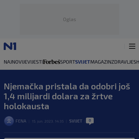
Oglas
NAJNOVIJE
VIJESTI
SPORT
SVIJET
MAGAZIN
ZDRAVLJE
S
Njemačka pristala da odobri još
1,4 milijardi dolara za žrtve
holokausta
0
FENA
SVIJET
|
15. jun. 2023. 14:35
|
|