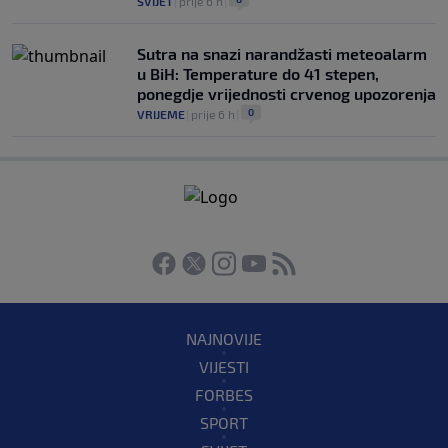
SVIJET
|
prije 6 h
|
Sutra na snazi narandžasti meteoalarm
u BiH: Temperature do 41 stepen,
ponegdje vrijednosti crvenog upozorenja
0
VRIJEME
|
prije 6 h
|
NAJNOVIJE
VIJESTI
FORBES
SPORT