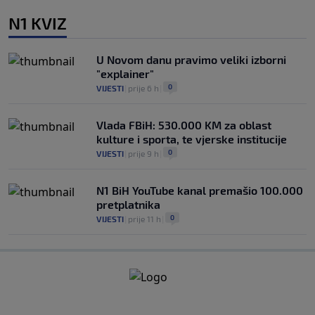
N1 KVIZ
U Novom danu pravimo veliki izborni
"explainer"
0
VIJESTI
|
prije 6 h
|
Vlada FBiH: 530.000 KM za oblast
kulture i sporta, te vjerske institucije
0
VIJESTI
|
prije 9 h
|
N1 BiH YouTube kanal premašio 100.000
pretplatnika
0
VIJESTI
|
prije 11 h
|