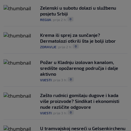
Zelenski u subotu dolazi u službenu
posjetu Srbiji
0
REGIJA
|
prije 2 h
|
Krema ili sprej za sunčanje?
Dermatolozi otkrili šta je bolji izbor
0
ZDRAVLJE
|
prije 2 h
|
Požar u Kladnju izolovan kanalom,
središte opožarenog područja i dalje
aktivno
0
VIJESTI
|
prije 3 h
|
Zašto rudnici gomilaju dugove i kada
više proizvode? Sindikat i ekonomisti
nude različite odgovore
0
VIJESTI
|
prije 3 h
|
U tramvajskoj nesreći u Gelsenkirchenu