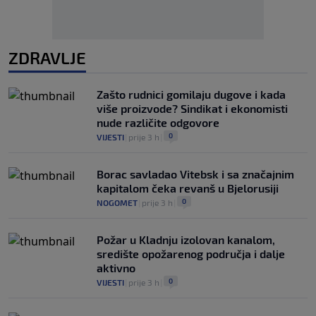
ZDRAVLJE
Zašto rudnici gomilaju dugove i kada
više proizvode? Sindikat i ekonomisti
nude različite odgovore
0
VIJESTI
|
prije 3 h
|
Borac savladao Vitebsk i sa značajnim
kapitalom čeka revanš u Bjelorusiji
0
NOGOMET
|
prije 3 h
|
Požar u Kladnju izolovan kanalom,
središte opožarenog područja i dalje
aktivno
0
VIJESTI
|
prije 3 h
|