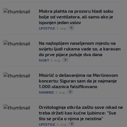
Mokra plahta na prozoru hladi sobu
bolje od ventilatora, ali samo ako je
ispunjen jedan uslov
0
LIFESTYLE
|
5. aug.
|
Na najtoplijem naseljenom mjestu na
svijetu ljudi rukama vade so, a karavan
do prve pijace putuje dva dana
0
SVIJET
|
5. aug.
|
Misirlić o dešavanjima na Merlinovom
koncertu: Siguran sam da je najmanje
1.000 ulaznica falsifikovano
0
SHOWBIZ
|
5. aug.
|
Ornitologinja otkrila zašto sove nikad ne
treba držati kao kućne ljubimce: "Sve
što se priča o njima je neistina"
0
LIFESTYLE
|
4. aug.
|