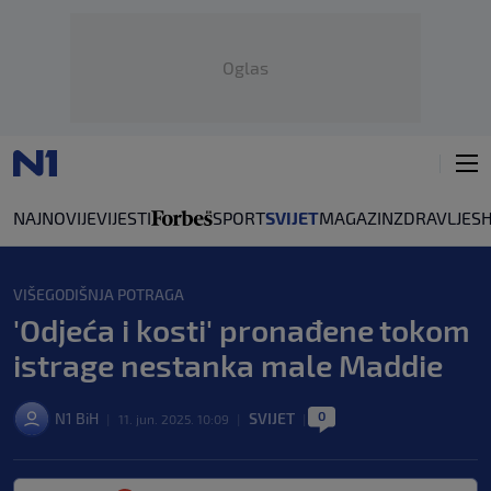
Oglas
NAJNOVIJE
VIJESTI
SPORT
SVIJET
MAGAZIN
ZDRAVLJE
S
VIŠEGODIŠNJA POTRAGA
'Odjeća i kosti' pronađene tokom
istrage nestanka male Maddie
0
N1 BiH
SVIJET
|
11. jun. 2025. 10:09
|
|