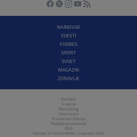
NAJNOVIJE
VIJESTI
FORBES
SPORT
SVIJET
MAGAZIN
ZDRAVLJE
Kontakt
O nama
Marketing
Impresum
Pravila korištenja
Politika privatnosti
RSS
Member of
United Media
- Copyright 2026