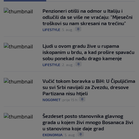
Penzioneri otišli na odmor u Italiju i
odlučili da se više ne vraćaju: "Mjesečni
troškovi su nam skresani na trećinu"
0
LIFESTYLE
|
5. aug.
|
Ljudi u ovom gradu žive u rupama
iskopanim u brdu, a kad prošire spavaću
sobu ponekad nađu drago kamenje
0
LIFESTYLE
|
2. aug.
|
Vučić tokom boravka u BiH: U Čipuljićima
su svi Srbi navijali za Zvezdu, dresove
Partizana nisu htjeli
0
NOGOMET
|
prije 15 h
|
Šezdeset posto stanovnika glavnog
grada u kojem živi mnogo Bosanaca živi
u stanovima koje daje grad
0
EKONOMIJA
|
5. aug.
|