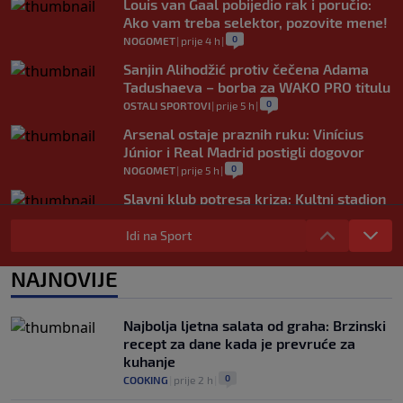
Louis van Gaal pobijedio rak i poručio:
Ako vam treba selektor, pozovite mene!
0
NOGOMET
|
prije 4 h
|
Sanjin Alihodžić protiv čečena Adama
Tadushaeva – borba za WAKO PRO titulu
0
OSTALI SPORTOVI
|
prije 5 h
|
Arsenal ostaje praznih ruku: Vinícius
Júnior i Real Madrid postigli dogovor
0
NOGOMET
|
prije 5 h
|
Slavni klub potresa kriza: Kultni stadion
u Italiji bit će prazan na početku sezone,
navijači objavili rat upravi
Idi na Sport
0
NOGOMET
|
prije 5 h
|
NAJNOVIJE
Izvinjenje s elementima prijetnje i
„gomila slabića“ u UEFA-i
0
NOGOMET
|
prije 6 h
|
Najbolja ljetna salata od graha: Brzinski
recept za dane kada je prevruće za
kuhanje
0
COOKING
|
prije 2 h
|