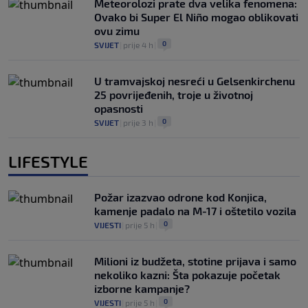
Meteorolozi prate dva velika fenomena:
Ovako bi Super El Niño mogao oblikovati
ovu zimu
0
SVIJET
|
prije 4 h
|
U tramvajskoj nesreći u Gelsenkirchenu
25 povrijeđenih, troje u životnoj
opasnosti
0
SVIJET
|
prije 3 h
|
LIFESTYLE
Požar izazvao odrone kod Konjica,
kamenje padalo na M-17 i oštetilo vozila
0
VIJESTI
|
prije 5 h
|
Milioni iz budžeta, stotine prijava i samo
nekoliko kazni: Šta pokazuje početak
izborne kampanje?
0
VIJESTI
|
prije 5 h
|