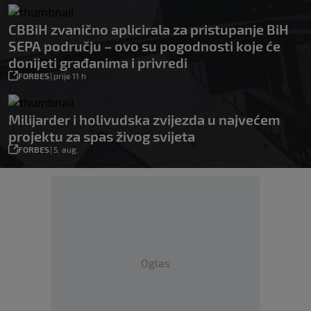
CBBiH zvanično aplicirala za pristupanje BiH
SEPA području – ovo su pogodnosti koje će
donijeti građanima i privredi
FORBES
|
prije 11 h
Milijarder i holivudska zvijezda u najvećem
projektu za spas živog svijeta
FORBES
|
5. aug.
Oglas