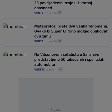
25 povrijeđenih, troje u životnoj
opasnosti
0
SVIJET
|
prije 3 h
|
Meteorolozi prate dva velika fenomena:
Ovako bi Super El Niño mogao oblikovati
ovu zimu
0
SVIJET
|
prije 4 h
|
Na Vilsonovom šetalištu u Sarajevu
predstavljeno 50 luksuznih i sportskih
automobila
0
VIJESTI
|
prije 4 h
|
Oglas