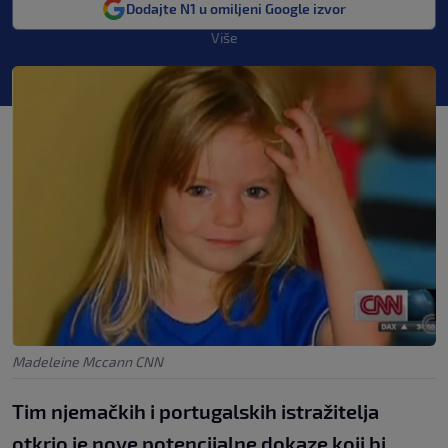
Dodajte N1 u omiljeni Google izvor
Više
Madeleine Mccann CNN
Tim njemačkih i portugalskih istražitelja
otkrio je nove potencijalne dokaze koji bi