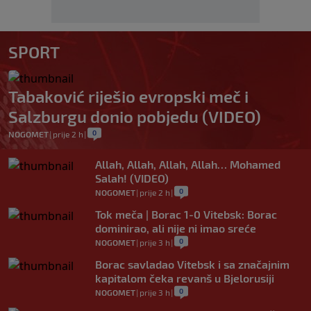
SPORT
Tabaković riješio evropski meč i
Salzburgu donio pobjedu (VIDEO)
0
NOGOMET
|
prije 2 h
|
Allah, Allah, Allah, Allah… Mohamed
Salah! (VIDEO)
0
NOGOMET
|
prije 2 h
|
Tok meča | Borac 1-0 Vitebsk: Borac
dominirao, ali nije ni imao sreće
0
NOGOMET
|
prije 3 h
|
Borac savladao Vitebsk i sa značajnim
kapitalom čeka revanš u Bjelorusiji
0
NOGOMET
|
prije 3 h
|