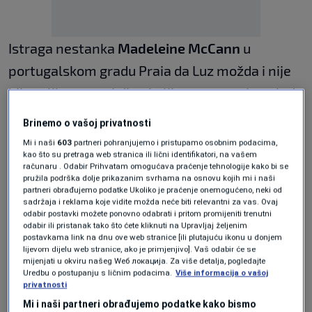
Istraga nestanka
Madeleine McCann
u
portugalskom gradu Praia da Luz možda i nije
bila toliko neuspješna koliko se na prvi pogled
činilo, a istražitelji su navodno pronašli nove
Brinemo o vašoj privatnosti
potencijalne dokaze tokom trodnevne istrage,
Mi i naši
603
partneri pohranjujemo i pristupamo osobnim podacima,
kao što su pretraga web stranica ili lični identifikatori, na vašem
prema pisanju britanskog
GB Newsa.
računaru . Odabir Prihvatam omogućava praćenje tehnologije kako bi se
pružila podrška dolje prikazanim svrhama na osnovu kojih mi i naši
Otkrili su ljudske ostatke - kosti - i odjeću, koji
partneri obrađujemo podatke Ukoliko je praćenje onemogućeno, neki od
sadržaja i reklama koje vidite možda neće biti relevantni za vas. Ovaj
su već poslani u Njemačku na laboratorijsku
odabir postavki možete ponovno odabrati i pritom promijeniti trenutni
odabir ili pristanak tako što ćete kliknuti na Upravljaj željenim
analizu u nadi da će novootkriveni tragovi
postavkama link na dnu ove web stranice [ili plutajuću ikonu u donjem
lijevom dijelu web stranice, ako je primjenjivo]. Vaš odabir će se
odgovoriti na barem jedno od mnogih
mijenjati u okviru našeg Wеб локација. Za više detalja, pogledajte
Uredbu o postupanju s ličnim podacima.
Više informacija o vašoj
neodgovorenih pitanja istrage.
privatnosti
Mi i naši partneri obrađujemo podatke kako bismo