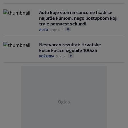
Auto koje stoji na suncu ne hladi se
najbrže klimom, nego postupkom koji
traje petnaest sekundi
0
AUTO
|
prije 17 h
|
Nestvaran rezultat: Hrvatske
košarkašice izgubile 100:25
0
KOŠARKA
|
5. aug.
|
Oglas