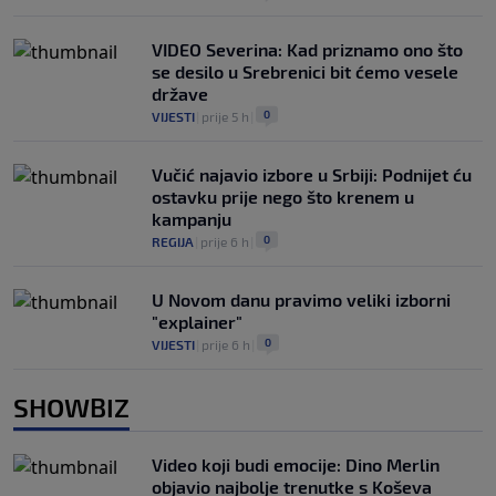
VIDEO Severina: Kad priznamo ono što
se desilo u Srebrenici bit ćemo vesele
države
0
VIJESTI
|
prije 5 h
|
Vučić najavio izbore u Srbiji: Podnijet ću
ostavku prije nego što krenem u
kampanju
0
REGIJA
|
prije 6 h
|
U Novom danu pravimo veliki izborni
"explainer"
0
VIJESTI
|
prije 6 h
|
SHOWBIZ
Video koji budi emocije: Dino Merlin
objavio najbolje trenutke s Koševa