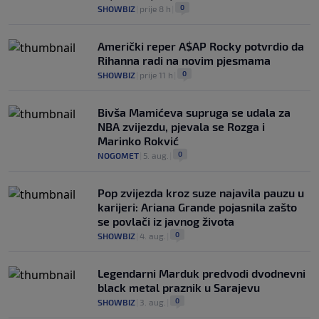
0
SHOWBIZ
|
prije 8 h
|
Američki reper A$AP Rocky potvrdio da
Rihanna radi na novim pjesmama
0
SHOWBIZ
|
prije 11 h
|
Bivša Mamićeva supruga se udala za
NBA zvijezdu, pjevala se Rozga i
Marinko Rokvić
0
NOGOMET
|
5. aug.
|
Pop zvijezda kroz suze najavila pauzu u
karijeri: Ariana Grande pojasnila zašto
se povlači iz javnog života
0
SHOWBIZ
|
4. aug.
|
Legendarni Marduk predvodi dvodnevni
black metal praznik u Sarajevu
0
SHOWBIZ
|
3. aug.
|