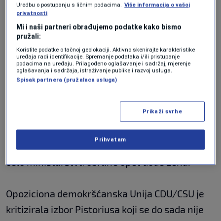
ministrice obrane nakon niza propusta i
Uredbu o postupanju s ličnim podacima.
Više informacija o vašoj
privatnosti
negativnih napisa medija o njezinom radu.
Mi i naši partneri obrađujemo podatke kako bismo
pružali:
Pistorius slovi kao iskusni političar koji je
Koristite podatke o tačnoj geolokaciji. Aktivno skenirajte karakteristike
uređaja radi identifikacije. Spremanje podataka i/ili pristupanje
podacima na uređaju. Prilagođeno oglašavanje i sadržaj, mjerenje
svojim djelovanjem bio poznat i izvan svoje
oglašavanja i sadržaja, istraživanje publike i razvoj usluga.
Spisak partnera (pružalaca usluga)
savezne pokrajine.
Prikaži svrhe
Izbor 62-godišnjeg Pistoriusa slovi kao
iznenađenje zbog toga što se očekivalo da zbog
Prihvatam
pravilne zastupljenosti unutar kabineta na
čelo ministarstva obrane opet dođe žena.
Opoziciona demokršćanska Unija CDU/CSU je
kritizirala izbor Pistoriusa koji se do sada nije