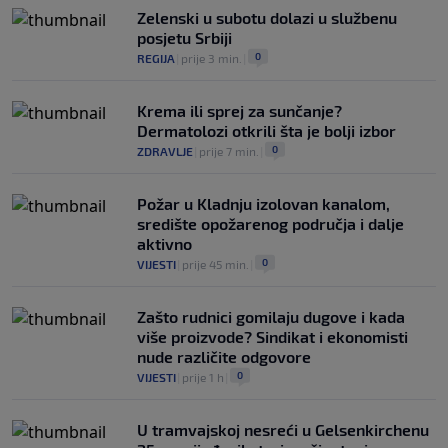
Zelenski u subotu dolazi u službenu
posjetu Srbiji
0
REGIJA
|
prije 3 min.
|
Krema ili sprej za sunčanje?
Dermatolozi otkrili šta je bolji izbor
0
ZDRAVLJE
|
prije 7 min.
|
Požar u Kladnju izolovan kanalom,
središte opožarenog područja i dalje
aktivno
0
VIJESTI
|
prije 45 min.
|
Zašto rudnici gomilaju dugove i kada
više proizvode? Sindikat i ekonomisti
nude različite odgovore
0
VIJESTI
|
prije 1 h
|
U tramvajskoj nesreći u Gelsenkirchenu