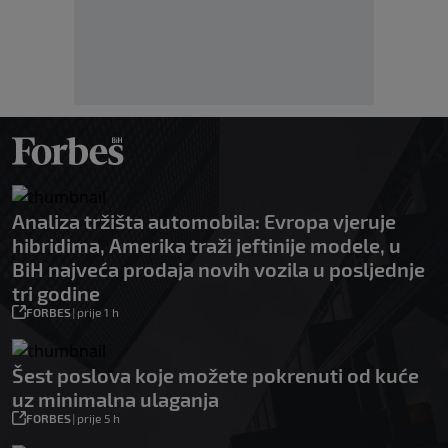
Analiza tržišta automobila: Evropa vjeruje
hibridima, Amerika traži jeftinije modele, u
BiH najveća prodaja novih vozila u posljednje
tri godine
FORBES
|
prije 1 h
Šest poslova koje možete pokrenuti od kuće
uz minimalna ulaganja
FORBES
|
prije 5 h