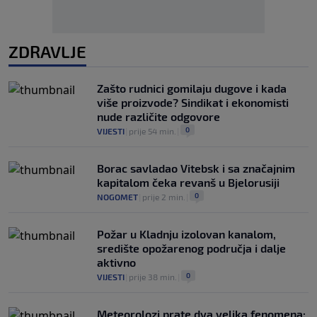
ZDRAVLJE
Zašto rudnici gomilaju dugove i kada
više proizvode? Sindikat i ekonomisti
nude različite odgovore
0
VIJESTI
|
prije 54 min.
|
Borac savladao Vitebsk i sa značajnim
kapitalom čeka revanš u Bjelorusiji
0
NOGOMET
|
prije 2 min.
|
Požar u Kladnju izolovan kanalom,
središte opožarenog područja i dalje
aktivno
0
VIJESTI
|
prije 38 min.
|
Meteorolozi prate dva velika fenomena: