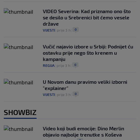
VIDEO Severina: Kad priznamo ono što
se desilo u Srebrenici bit ćemo vesele
države
0
VIJESTI
|
prije 3 h
|
Vučić najavio izbore u Srbiji: Podnijet ću
ostavku prije nego što krenem u
kampanju
0
REGIJA
|
prije 3 h
|
U Novom danu pravimo veliki izborni
"explainer"
0
VIJESTI
|
prije 3 h
|
SHOWBIZ
Video koji budi emocije: Dino Merlin
objavio najbolje trenutke s Koševa