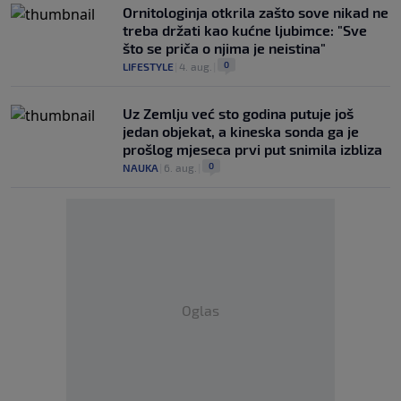
Ornitologinja otkrila zašto sove nikad ne
treba držati kao kućne ljubimce: "Sve
što se priča o njima je neistina"
0
LIFESTYLE
|
4. aug.
|
Uz Zemlju već sto godina putuje još
jedan objekat, a kineska sonda ga je
prošlog mjeseca prvi put snimila izbliza
0
NAUKA
|
6. aug.
|
Oglas