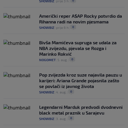
0
SHOWBIZ
|
prije 3 h
|
Američki reper A$AP Rocky potvrdio da
Rihanna radi na novim pjesmama
0
SHOWBIZ
|
prije 6 h
|
Bivša Mamićeva supruga se udala za
NBA zvijezdu, pjevala se Rozga i
Marinko Rokvić
0
NOGOMET
|
5. aug.
|
Pop zvijezda kroz suze najavila pauzu u
karijeri: Ariana Grande pojasnila zašto
se povlači iz javnog života
0
SHOWBIZ
|
4. aug.
|
Legendarni Marduk predvodi dvodnevni
black metal praznik u Sarajevu
0
SHOWBIZ
|
3. aug.
|