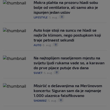
Mokra plahta na prozoru hladi sobu
bolje od ventilatora, ali samo ako je
ispunjen jedan uslov
0
LIFESTYLE
|
5. aug.
|
Auto koje stoji na suncu ne hladi se
najbrže klimom, nego postupkom koji
traje petnaest sekundi
0
AUTO
|
6. aug.
|
Na najtoplijem naseljenom mjestu na
svijetu ljudi rukama vade so, a karavan
do prve pijace putuje dva dana
0
SVIJET
|
5. aug.
|
Misirlić o dešavanjima na Merlinovom
koncertu: Siguran sam da je najmanje
1.000 ulaznica falsifikovano
0
SHOWBIZ
|
5. aug.
|