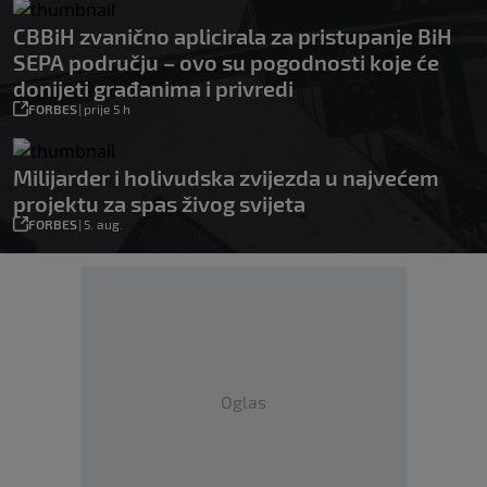
CBBiH zvanično aplicirala za pristupanje BiH
SEPA području – ovo su pogodnosti koje će
donijeti građanima i privredi
FORBES
|
prije 5 h
Milijarder i holivudska zvijezda u najvećem
projektu za spas živog svijeta
FORBES
|
5. aug.
Oglas