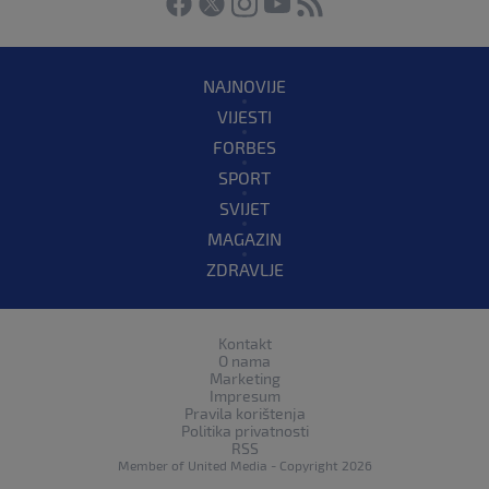
NAJNOVIJE
VIJESTI
FORBES
SPORT
SVIJET
MAGAZIN
ZDRAVLJE
Kontakt
O nama
Marketing
Impresum
Pravila korištenja
Politika privatnosti
RSS
Member of
United Media
- Copyright 2026