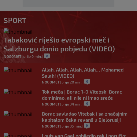
SPORT
Tabaković riješio evropski meč i
Salzburgu donio pobjedu (VIDEO)
0
NOGOMET
|
prije 0 min.
|
Allah, Allah, Allah, Allah… Mohamed
Salah! (VIDEO)
0
NOGOMET
|
prije 20 min.
|
Tok meča | Borac 1-0 Vitebsk: Borac
dominirao, ali nije ni imao sreće
0
NOGOMET
|
prije 34 min.
|
Borac savladao Vitebsk i sa značajnim
kapitalom čeka revanš u Bjelorusiji
0
NOGOMET
|
prije 35 min.
|
Louis van Gaal pobijedio rak i poručio: