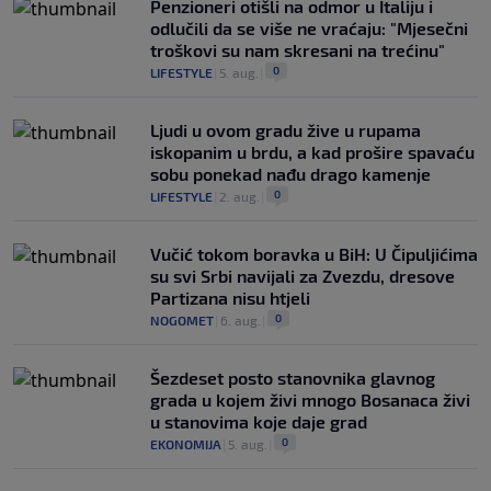
Penzioneri otišli na odmor u Italiju i
odlučili da se više ne vraćaju: "Mjesečni
troškovi su nam skresani na trećinu"
0
LIFESTYLE
|
5. aug.
|
Ljudi u ovom gradu žive u rupama
iskopanim u brdu, a kad prošire spavaću
sobu ponekad nađu drago kamenje
0
LIFESTYLE
|
2. aug.
|
Vučić tokom boravka u BiH: U Čipuljićima
su svi Srbi navijali za Zvezdu, dresove
Partizana nisu htjeli
0
NOGOMET
|
6. aug.
|
Šezdeset posto stanovnika glavnog
grada u kojem živi mnogo Bosanaca živi
u stanovima koje daje grad
0
EKONOMIJA
|
5. aug.
|