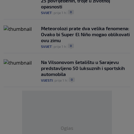
25 povrijeđenih, troje u životnoj
opasnosti
0
SVIJET
|
prije 1 h
|
Meteorolozi prate dva velika fenomena:
Ovako bi Super El Niño mogao oblikovati
ovu zimu
0
SVIJET
|
prije 1 h
|
Na Vilsonovom šetalištu u Sarajevu
predstavljeno 50 luksuznih i sportskih
automobila
0
VIJESTI
|
prije 1 h
|
Oglas