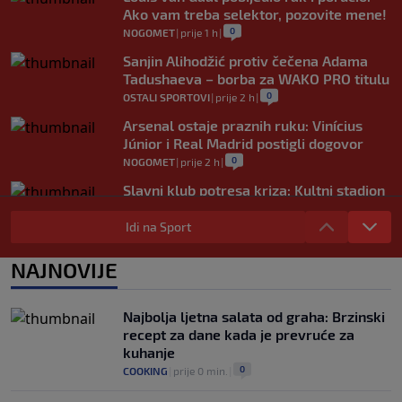
Ako vam treba selektor, pozovite mene!
0
NOGOMET
|
prije 1 h
|
Sanjin Alihodžić protiv čečena Adama
Tadushaeva – borba za WAKO PRO titulu
0
OSTALI SPORTOVI
|
prije 2 h
|
Arsenal ostaje praznih ruku: Vinícius
Júnior i Real Madrid postigli dogovor
0
NOGOMET
|
prije 2 h
|
Slavni klub potresa kriza: Kultni stadion
u Italiji bit će prazan na početku sezone,
navijači objavili rat upravi
Idi na Sport
0
NOGOMET
|
prije 3 h
|
NAJNOVIJE
Izvinjenje s elementima prijetnje i
„gomila slabića“ u UEFA-i
0
NOGOMET
|
prije 3 h
|
Najbolja ljetna salata od graha: Brzinski
recept za dane kada je prevruće za
kuhanje
0
COOKING
|
prije 0 min.
|