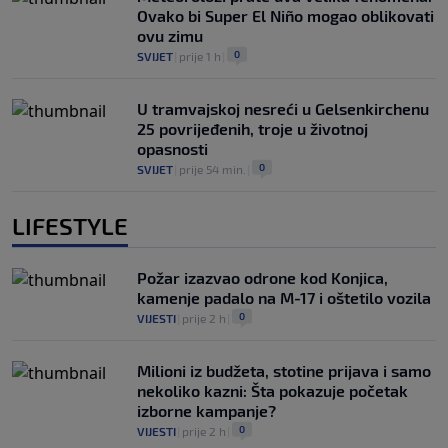
Ovako bi Super El Niño mogao oblikovati
ovu zimu
0
SVIJET
|
prije 1 h
|
U tramvajskoj nesreći u Gelsenkirchenu
25 povrijeđenih, troje u životnoj
opasnosti
0
SVIJET
|
prije 54 min.
|
LIFESTYLE
Požar izazvao odrone kod Konjica,
kamenje padalo na M-17 i oštetilo vozila
0
VIJESTI
|
prije 2 h
|
Milioni iz budžeta, stotine prijava i samo
nekoliko kazni: Šta pokazuje početak
izborne kampanje?
0
VIJESTI
|
prije 2 h
|