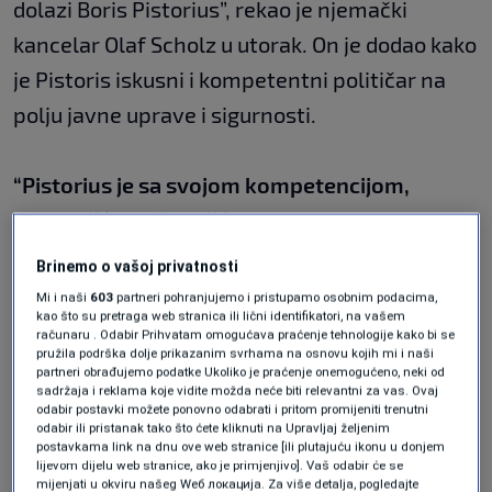
dolazi Boris Pistorius”, rekao je njemački
kancelar Olaf Scholz u utorak. On je dodao kako
je Pistoris iskusni i kompetentni političar na
polju javne uprave i sigurnosti.
“Pistorius je sa svojom kompetencijom,
upornošću i srčanošću prava osoba za
provođenje procesa reformi kroz koje
Brinemo o vašoj privatnosti
Bundeswehr trenutno prolazi”
, rekao je
Mi i naši
603
partneri pohranjujemo i pristupamo osobnim podacima,
kao što su pretraga web stranica ili lični identifikatori, na vašem
Scholz.
računaru . Odabir Prihvatam omogućava praćenje tehnologije kako bi se
pružila podrška dolje prikazanim svrhama na osnovu kojih mi i naši
partneri obrađujemo podatke Ukoliko je praćenje onemogućeno, neki od
Socijaldemokratski političar Pistorius bi na tom
sadržaja i reklama koje vidite možda neće biti relevantni za vas. Ovaj
odabir postavki možete ponovno odabrati i pritom promijeniti trenutni
mjestu trebao zamijeniti Christine Lambrecht
odabir ili pristanak tako što ćete kliknuti na Upravljaj željenim
postavkama link na dnu ove web stranice [ili plutajuću ikonu u donjem
koja je u ponedjeljak dala ostavku na mjesto
lijevom dijelu web stranice, ako je primjenjivo]. Vaš odabir će se
mijenjati u okviru našeg Wеб локација. Za više detalja, pogledajte