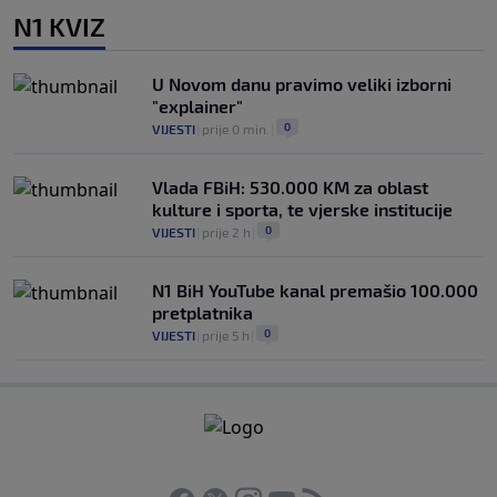
N1 KVIZ
U Novom danu pravimo veliki izborni
"explainer"
0
VIJESTI
|
prije 0 min.
|
Vlada FBiH: 530.000 KM za oblast
kulture i sporta, te vjerske institucije
0
VIJESTI
|
prije 2 h
|
N1 BiH YouTube kanal premašio 100.000
pretplatnika
0
VIJESTI
|
prije 5 h
|