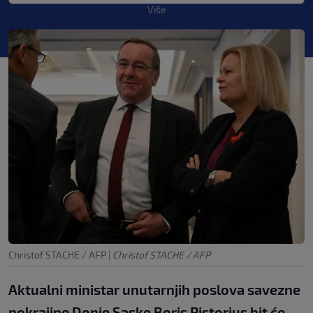
Više
Christof STACHE / AFP
|
Christof STACHE / AFP
Aktualni ministar unutarnjih poslova savezne
pokrajine Donje Saske Boris Pistorius bit će