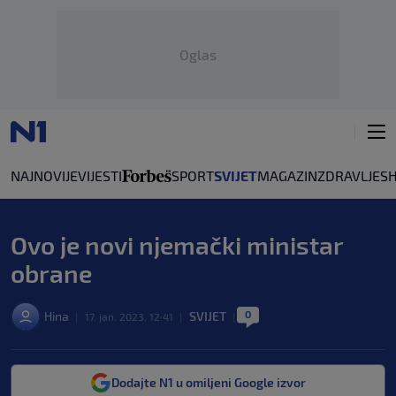
Oglas
NAJNOVIJE
VIJESTI
SPORT
SVIJET
MAGAZIN
ZDRAVLJE
S
Ovo je novi njemački ministar
obrane
0
Hina
SVIJET
|
17. jan. 2023. 12:41
|
|
Dodajte N1 u omiljeni Google izvor