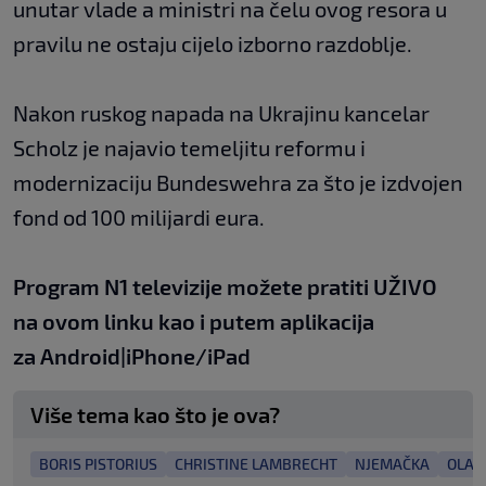
unutar vlade a ministri na čelu ovog resora u
pravilu ne ostaju cijelo izborno razdoblje.
Nakon ruskog napada na Ukrajinu kancelar
Scholz je najavio temeljitu reformu i
modernizaciju Bundeswehra za što je izdvojen
fond od 100 milijardi eura.
Program N1 televizije možete pratiti UŽIVO
na
ovom linku
kao i putem aplikacija
za
An
droid
|
iPhone/iPad
Više tema kao što je ova?
BORIS PISTORIUS
CHRISTINE LAMBRECHT
NJEMAČKA
OLAF