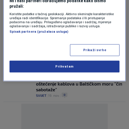
Mi i naši partneri obrađujemo podatke kako bismo
I Njemačka bi mogla uvesti obavezni vojni
pružali:
rok
Koristite podatke o tačnoj geolokaciji. Aktivno skenirajte karakteristike
0
SVIJET
|
14. maj.
|
uređaja radi identifikacije. Spremanje podataka i/ili pristupanje
podacima na uređaju. Prilagođeno oglašavanje i sadržaj, mjerenje
oglašavanja i sadržaja, istraživanje publike i razvoj usluga.
Njemački ministar protiv Trumpovog
Spisak partnera (pružalaca usluga)
plana za Ukrajinu: To bi bila kapitulacija
0
SVIJET
|
28. apr.
|
Prikaži svrhe
Njemački ministar: Sirija ne smije ponovo
postati marioneta vanjskih sila
0
SVIJET
|
11. dec.
|
Prihvatam
Njemački zvaničnici vjeruju da je
oštećenje kablova u Baltičkom moru "čin
sabotaže"
0
SVIJET
|
19. nov.
|