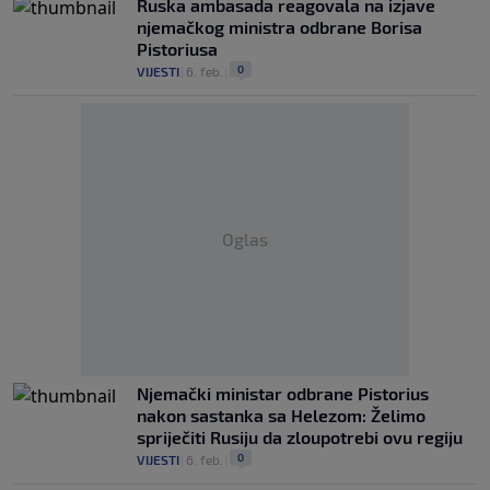
Ruska ambasada reagovala na izjave
njemačkog ministra odbrane Borisa
Pistoriusa
0
VIJESTI
|
6. feb.
|
Oglas
Njemački ministar odbrane Pistorius
nakon sastanka sa Helezom: Želimo
spriječiti Rusiju da zloupotrebi ovu regiju
0
VIJESTI
|
6. feb.
|