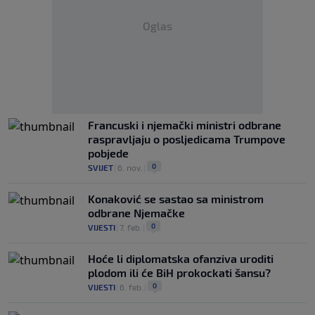
Oglas
Francuski i njemački ministri odbrane
raspravljaju o posljedicama Trumpove
pobjede
0
SVIJET
|
6. nov.
|
Konaković se sastao sa ministrom
odbrane Njemačke
0
VIJESTI
|
7. feb.
|
Hoće li diplomatska ofanziva uroditi
plodom ili će BiH prokockati šansu?
0
VIJESTI
|
6. feb.
|