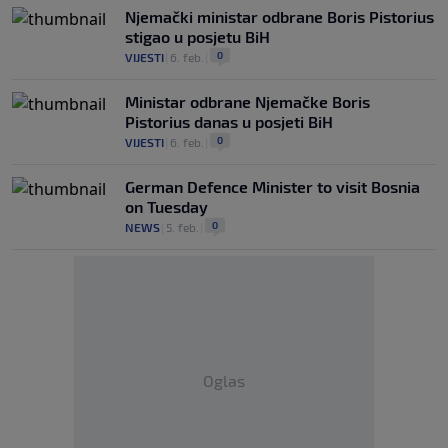
Njemački ministar odbrane Boris Pistorius
stigao u posjetu BiH
0
VIJESTI
|
6. feb.
|
Ministar odbrane Njemačke Boris
Pistorius danas u posjeti BiH
0
VIJESTI
|
6. feb.
|
German Defence Minister to visit Bosnia
on Tuesday
0
NEWS
|
5. feb.
|
Oglas