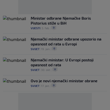
Ministar odbrane Njemačke Boris
Pistorius stiže u BiH
0
VIJESTI
|
5. feb.
|
Njemački ministar odbrane upozorio na
opasnost od rata u Evropi
0
SVIJET
|
19. jan.
|
Njemački ministar: U Evropi postoji
opasnost od rata
0
SVIJET
|
30. okt.
|
Ovo je novi njemački ministar obrane
0
SVIJET
|
17. jan.
|