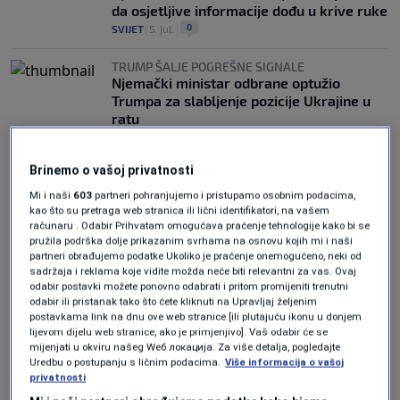
da osjetljive informacije dođu u krive ruke
0
SVIJET
|
5. jul.
|
TRUMP ŠALJE POGREŠNE SIGNALE
Njemački ministar odbrane optužio
Trumpa za slabljenje pozicije Ukrajine u
ratu
0
SVIJET
|
25. feb.
|
Brinemo o vašoj privatnosti
Mi i naši
603
partneri pohranjujemo i pristupamo osobnim podacima,
kao što su pretraga web stranica ili lični identifikatori, na vašem
računaru . Odabir Prihvatam omogućava praćenje tehnologije kako bi se
pružila podrška dolje prikazanim svrhama na osnovu kojih mi i naši
partneri obrađujemo podatke Ukoliko je praćenje onemogućeno, neki od
sadržaja i reklama koje vidite možda neće biti relevantni za vas. Ovaj
Oglas
odabir postavki možete ponovno odabrati i pritom promijeniti trenutni
odabir ili pristanak tako što ćete kliknuti na Upravljaj željenim
postavkama link na dnu ove web stranice [ili plutajuću ikonu u donjem
lijevom dijelu web stranice, ako je primjenjivo]. Vaš odabir će se
mijenjati u okviru našeg Wеб локација. Za više detalja, pogledajte
Uredbu o postupanju s ličnim podacima.
Više informacija o vašoj
privatnosti
NAJAVA MINISTRA ODBRANE