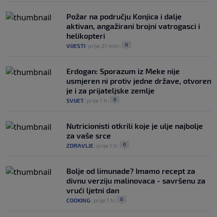
Požar na području Konjica i dalje
aktivan, angažirani brojni vatrogasci i
helikopteri
0
VIJESTI
|
prije 21 min
|
Erdogan: Sporazum iz Meke nije
usmjeren ni protiv jedne države, otvoren
je i za prijateljske zemlje
0
SVIJET
|
prije 1 h
|
Nutricionisti otkrili koje je ulje najbolje
za vaše srce
0
ZDRAVLJE
|
prije 1 h
|
Bolje od limunade? Imamo recept za
divnu verziju malinovaca - savršenu za
vrući ljetni dan
0
COOKING
|
prije 1 h
|