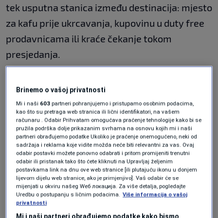
tek usputna stanica između destinacija: mjesto
za kafu prije ukrcavanja, kupovinu u duty free
prodavnicama ili kraće čekanje tokom
presjedanja.
Prix Versailles, inicijativa koja ističe
Brinemo o vašoj privatnosti
najuspješnije savremene arhitektonske
Mi i naši
603
partneri pohranjujemo i pristupamo osobnim podacima,
projekte u svijetu, objavila je listu najljepših
kao što su pretraga web stranica ili lični identifikatori, na vašem
računaru . Odabir Prihvatam omogućava praćenje tehnologije kako bi se
aerodroma na svijetu za 2026. godinu.
pružila podrška dolje prikazanim svrhama na osnovu kojih mi i naši
partneri obrađujemo podatke Ukoliko je praćenje onemogućeno, neki od
Ovogodišnjih sedam pobjednika nije
sadržaja i reklama koje vidite možda neće biti relevantni za vas. Ovaj
odabir postavki možete ponovno odabrati i pritom promijeniti trenutni
pohvaljeno samo zbog svojih sadržaja, već i
odabir ili pristanak tako što ćete kliknuti na Upravljaj željenim
postavkama link na dnu ove web stranice [ili plutajuću ikonu u donjem
zbog impresivnog arhitektonskog dizajna koji
lijevom dijelu web stranice, ako je primjenjivo]. Vaš odabir će se
mijenjati u okviru našeg Wеб локација. Za više detalja, pogledajte
odstupa od ustaljenih standarda i putnicima
Uredbu o postupanju s ličnim podacima.
Više informacija o vašoj
privatnosti
nudi bogatije i skladnije iskustvo, piše
Mi i naši partneri obrađujemo podatke kako bismo