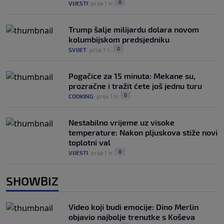
0
VIJESTI
|
prije 1 h
|
Trump šalje milijardu dolara novom
kolumbijskom predsjedniku
0
SVIJET
|
prije 1 h
|
Pogačice za 15 minuta: Mekane su,
prozračne i tražit ćete još jednu turu
0
COOKING
|
prije 1 h
|
Nestabilno vrijeme uz visoke
temperature: Nakon pljuskova stiže novi
toplotni val
0
VIJESTI
|
prije 1 h
|
SHOWBIZ
Video koji budi emocije: Dino Merlin
objavio najbolje trenutke s Koševa