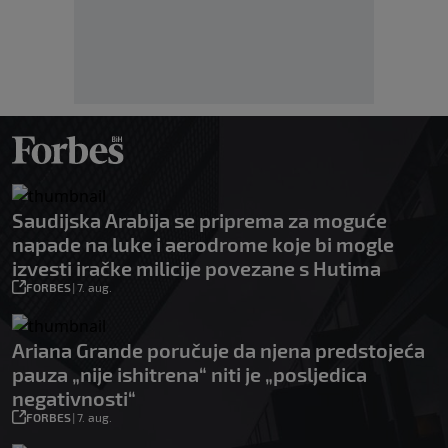
Saudijska Arabija se priprema za moguće
napade na luke i aerodrome koje bi mogle
izvesti iračke milicije povezane s Hutima
FORBES
|
7. aug.
Ariana Grande poručuje da njena predstojeća
pauza „nije ishitrena“ niti je „posljedica
negativnosti“
FORBES
|
7. aug.