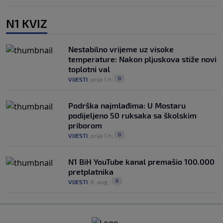
N1 KVIZ
Nestabilno vrijeme uz visoke
temperature: Nakon pljuskova stiže novi
toplotni val
0
VIJESTI
|
prije 1 h
|
Podrška najmlađima: U Mostaru
podijeljeno 50 ruksaka sa školskim
priborom
0
VIJESTI
|
prije 1 h
|
N1 BiH YouTube kanal premašio 100.000
pretplatnika
0
VIJESTI
|
6. aug.
|