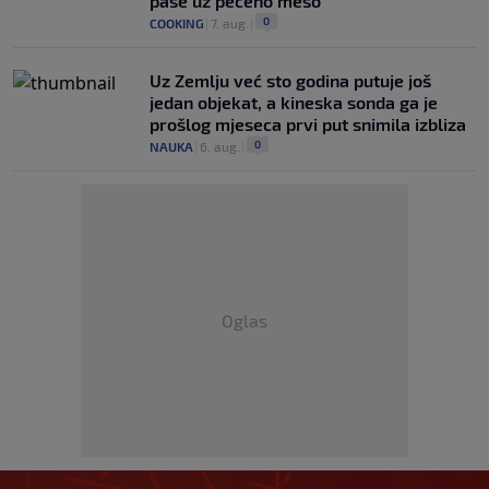
paše uz pečeno meso
0
COOKING
|
7. aug.
|
Uz Zemlju već sto godina putuje još
jedan objekat, a kineska sonda ga je
prošlog mjeseca prvi put snimila izbliza
0
NAUKA
|
6. aug.
|
Oglas