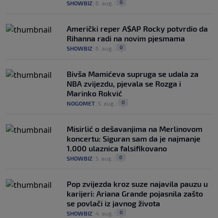
0
SHOWBIZ
|
6. aug.
|
Američki reper A$AP Rocky potvrdio da
Rihanna radi na novim pjesmama
0
SHOWBIZ
|
6. aug.
|
Bivša Mamićeva supruga se udala za
NBA zvijezdu, pjevala se Rozga i
Marinko Rokvić
0
NOGOMET
|
5. aug.
|
Misirlić o dešavanjima na Merlinovom
koncertu: Siguran sam da je najmanje
1.000 ulaznica falsifikovano
0
SHOWBIZ
|
5. aug.
|
Pop zvijezda kroz suze najavila pauzu u
karijeri: Ariana Grande pojasnila zašto
se povlači iz javnog života
0
SHOWBIZ
|
4. aug.
|