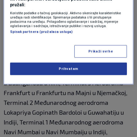
Euronews.
pružali:
Koristite podatke o tačnoj geolokaciji. Aktivno skenirajte karakteristike
uređaja radi identifikacije. Spremanje podataka i/ili pristupanje
Među ovogodišnjim pobjednicima nalazi se
podacima na uređaju. Prilagođeno oglašavanje i sadržaj, mjerenje
oglašavanja i sadržaja, istraživanje publike i razvoj usluga.
samo jedan aerodrom iz Evrope, a smješten je
Spisak partnera (pružalaca usluga)
u Njemačkoj.
Prikaži svrhe
Među aerodromima proglašenim najljepšima
na svijetu za 2026. godinu nalaze se Terminal 3
Prihvatam
Međunarodnog aerodroma Guangzhou Baiyun
u Guangzhouu u Kini, Terminal 3 Aerodroma
Frankfurt u Frankfurtu na Majni u Njemačkoj,
Terminal 2 Međunarodnog aerodroma
Lokapriya Gopinath Bardoloi u Guwahatiju u
Indiji, Terminal 1 Međunarodnog aerodroma
Navi Mumbai u Navi Mumbaiju u Indiji,