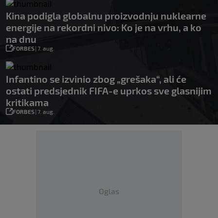
Kina podigla globalnu proizvodnju nuklearne
energije na rekordni nivo: Ko je na vrhu, a ko
na dnu
FORBES
|
7. aug.
Infantino se izvinio zbog „grešaka“, ali će
ostati predsjednik FIFA-e uprkos sve glasnijim
kritikama
FORBES
|
7. aug.
Oglas