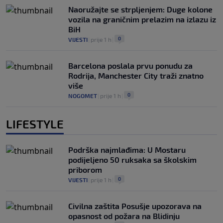
Naoružajte se strpljenjem: Duge kolone
vozila na graničnim prelazim na izlazu iz
BiH
0
VIJESTI
|
prije 1 h
|
Barcelona poslala prvu ponudu za
Rodrija, Manchester City traži znatno
više
0
NOGOMET
|
prije 1 h
|
LIFESTYLE
Podrška najmlađima: U Mostaru
podijeljeno 50 ruksaka sa školskim
priborom
0
VIJESTI
|
prije 1 h
|
Civilna zaštita Posušje upozorava na
opasnost od požara na Blidinju