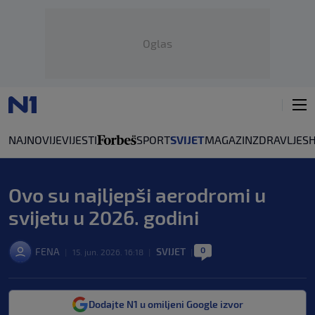
Oglas
NAJNOVIJE
VIJESTI
SPORT
SVIJET
MAGAZIN
ZDRAVLJE
S
Ovo su najljepši aerodromi u
svijetu u 2026. godini
0
FENA
SVIJET
|
15. jun. 2026. 16:18
|
|
Dodajte N1 u omiljeni Google izvor