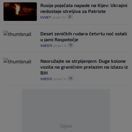
Rusija pojačala napade na Kijev: Ukrajini
nedostaje streljiva za Patriote
0
SVIJET
|
prije 1 h
|
Deset zeničkih rudara četvrtu noć ostali
u jami Raspotočje
0
VIJESTI
|
prije 1 h
|
Naoružajte se strpljenjem: Duge kolone
vozila na graničnim prelazim na izlazu iz
BiH
0
VIJESTI
|
prije 1 h
|
Oglas