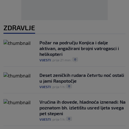
ZDRAVLJE
Požar na području Konjica i dalje
aktivan, angažirani brojni vatrogasci i
helikopteri
0
VIJESTI
|
prije 21 min
|
Deset zeničkih rudara četvrtu noć ostali
u jami Raspotočje
0
VIJESTI
|
prije 1 h
|
Vrućina ih dovede, hladnoća iznenadi: Na
poznatom bh. izletištu usred ljeta svega
pet stepeni
0
VIJESTI
|
prije 1 h
|