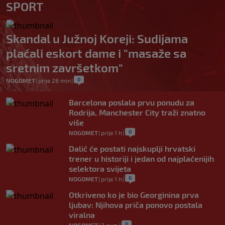
SPORT
Skandal u Južnoj Koreji: Sudijama
plaćali eskort dame i "masaže sa
sretnim završetkom"
0
NOGOMET
|
prije 28 min
|
Barcelona poslala prvu ponudu za
Rodrija, Manchester City traži znatno
više
0
NOGOMET
|
prije 1 h
|
Dalić će postati najskuplji hrvatski
trener u historiji i jedan od najplaćenijih
selektora svijeta
0
NOGOMET
|
prije 1 h
|
Otkriveno ko je bio Georginina prva
ljubav: Njihova priča ponovo postala
viralna
0
NOGOMET
|
7. aug.
|