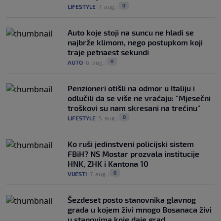
0
LIFESTYLE
|
7. aug.
|
Auto koje stoji na suncu ne hladi se
najbrže klimom, nego postupkom koji
traje petnaest sekundi
0
AUTO
|
6. aug.
|
Penzioneri otišli na odmor u Italiju i
odlučili da se više ne vraćaju: "Mjesečni
troškovi su nam skresani na trećinu"
0
LIFESTYLE
|
5. aug.
|
Ko ruši jedinstveni policijski sistem
FBiH? NS Mostar prozvala institucije
HNK, ZHK i Kantona 10
0
VIJESTI
|
7. aug.
|
Šezdeset posto stanovnika glavnog
grada u kojem živi mnogo Bosanaca živi
u stanovima koje daje grad