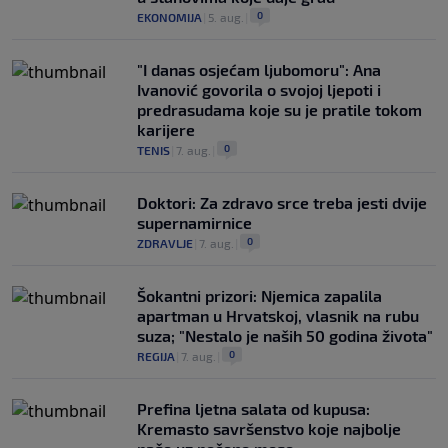
0
EKONOMIJA
|
5. aug.
|
"I danas osjećam ljubomoru": Ana
Ivanović govorila o svojoj ljepoti i
predrasudama koje su je pratile tokom
karijere
0
TENIS
|
7. aug.
|
Doktori: Za zdravo srce treba jesti dvije
supernamirnice
0
ZDRAVLJE
|
7. aug.
|
Šokantni prizori: Njemica zapalila
apartman u Hrvatskoj, vlasnik na rubu
suza; "Nestalo je naših 50 godina života"
0
REGIJA
|
7. aug.
|
Prefina ljetna salata od kupusa:
Kremasto savršenstvo koje najbolje