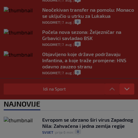
Neočekivan transfer na pomolu: Monaco
se uključio u utrku za Lukakua
0
NOGOMET
|
7. aug.
|
Počela nova sezona: Željezničar na
Grbavici savladao BSK
0
NOGOMET
|
7. aug.
|
Objavljeno koje države podržavaju
Infantina, a koje traže promjene: HNS
odavno zauzeo stranu
0
NOGOMET
|
7. aug.
|
UEFA pokreće istragu: Je li Infantino
namjeravao prodati prava na Svjetsko
Idi na Sport
prvenstvo ispod cijene?
0
NOGOMET
|
7. aug.
|
NAJNOVIJE
Francuzi ne podržavaju Infantina, ali ga
nisu pozvali na ostavku
Evropom se ubrzano širi virus Zapadnog
0
NOGOMET
|
7. aug.
|
Nila: Zahvaćena i jedna zemlja regije
0
SVIJET
|
prije 6 min
|