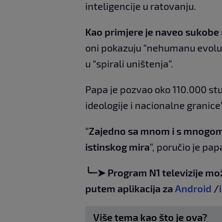
inteligencije u ratovanju.
Kao primjere je naveo sukobe u 
oni pokazuju “nehumanu evoluc
u “spirali uništenja”.
Papa je pozvao oko 110.000 st
ideologije i nacionalne granice”
“
Zajedno sa mnom i s mnogom b
istinskog mira
”, poručio je pap
╰┈➤ Program N1 televizije mo
putem aplikacija za
Android
/
Više tema kao što je ova?