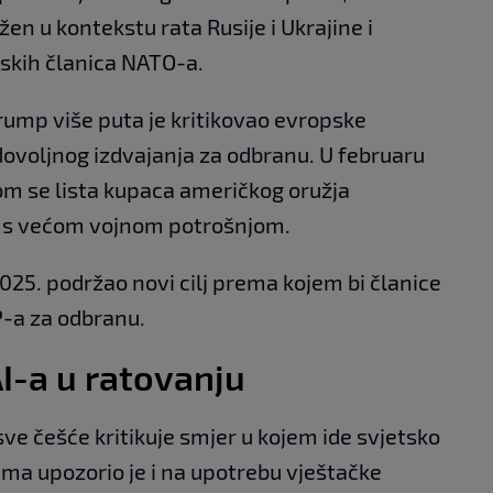
ežen u kontekstu rata Rusije i Ukrajine i
kih članica NATO-a.
rump više puta je kritikovao evropske
dovoljnog izdvajanja za odbranu. U februaru
om se lista kupaca američkog oružja
a s većom vojnom potrošnjom.
25. podržao novi cilj prema kojem bi članice
P-a za odbranu.
I-a u ratovanju
ve češće kritikuje smjer u kojem ide svjetsko
ima upozorio je i na upotrebu vještačke