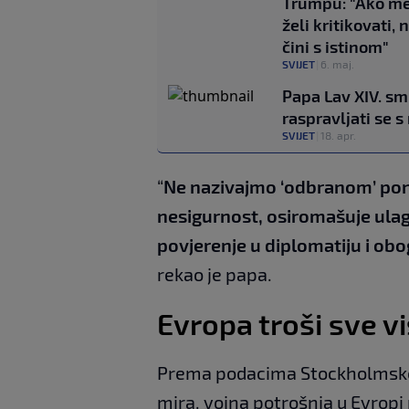
Trumpu: "Ako m
želi kritikovati, 
čini s istinom"
SVIJET
|
6. maj.
Papa Lav XIV. sm
raspravljati se s
SVIJET
|
18. apr.
“
Ne nazivajmo ‘odbranom’ pon
nesigurnost, osiromašuje ulag
povjerenje u diplomatiju i obo
rekao je papa.
Evropa troši sve v
Prema podacima Stockholmskog
mira, vojna potrošnja u Evropi 