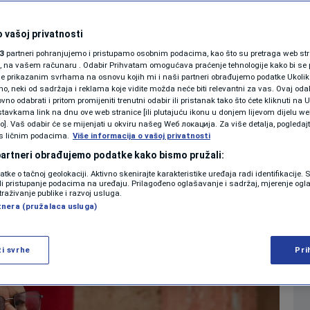
o naoružavanje
SHOWBIZ
ja” diplomatije
KOLUMNE
 vašoj privatnosti
3
partneri pohranjujemo i pristupamo osobnim podacima, kao što su pretraga web stran
ori, na vašem računaru . Odabir Prihvatam omogućava praćenje tehnologije kako bi se 
0
1
SVIJET
komentara
|
|
je prikazanim svrhama na osnovu kojih mi i naši partneri obrađujemo podatke Ukoliko
 neki od sadržaja i reklama koje vidite možda neće biti relevantni za vas. Ovaj odab
PODCAST
no odabrati i pritom promijeniti trenutni odabir ili pristanak tako što ćete kliknuti na U
tavkama link na dnu ove web stranice [ili plutajuću ikonu u donjem lijevom dijelu we
N1 SPECIJAL
vo]. Vaš odabir će se mijenjati u okviru našeg Wеб локација. Za više detalja, pogledaj
Više
s ličnim podacima.
Više informacija o vašoj privatnosti
FENOMENI
 partneri obrađujemo podatke kako bismo pružali:
datke o tačnoj geolokaciji. Aktivno skenirajte karakteristike uređaja radi identifikacije.
NEISTRAŽENO
ili pristupanje podacima na uređaju. Prilagođeno oglašavanje i sadržaj, mjerenje ogl
traživanje publike i razvoj usluga.
tnera (pružalaca usluga)
VIRALNO
FOTO
ži svrhe
Pri
PROMO
VIDEO