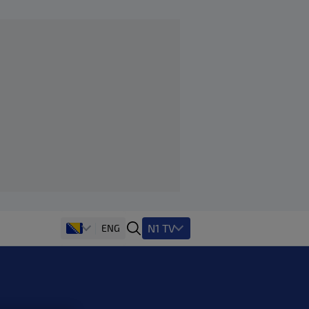
N1 TV
ENG