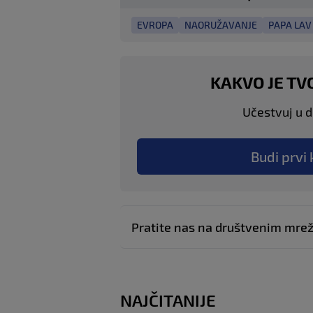
EVROPA
NAORUŽAVANJE
PAPA LAV
KAKVO JE TV
Učestvuj u di
Budi prvi 
Pratite nas na društvenim mr
NAJČITANIJE