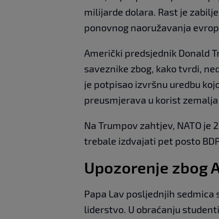
milijarde dolara. Rast je zabilj
ponovnog naoružavanja evrops
Američki predsjednik Donald T
saveznike zbog, kako tvrdi, ne
je potpisao izvršnu uredbu koj
preusmjerava u korist zemalj
Na Trumpov zahtjev, NATO je 20
trebale izdvajati pet posto BD
Upozorenje zbog A
Papa Lav posljednjih sedmica s
liderstvo. U obraćanju student