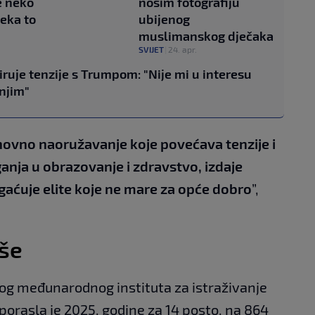
e neko
nosim fotografiju
neka to
ubijenog
muslimanskog dječaka
SVIJET
|
24. apr.
iruje tenzije s Trumpom: "Nije mi u interesu
 njim"
ovno naoružavanje koje povećava tenzije i
anja u obrazovanje i zdravstvo, izdaje
gaćuje elite koje ne mare za opće dobro
”,
iše
 međunarodnog instituta za istraživanje
porasla je 2025. godine za 14 posto, na 864