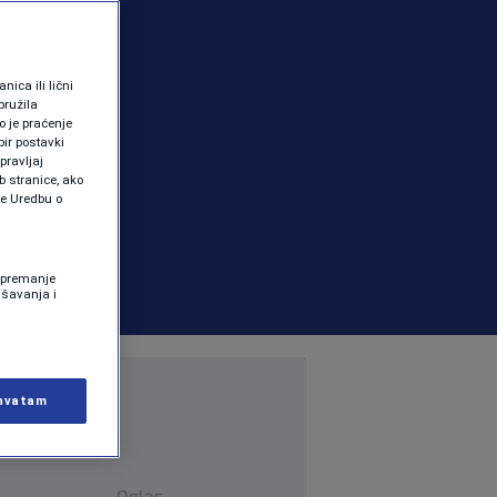
ica ili lični
pružila
 je praćenje
ir postavki
pravljaj
b stranice, ako
te Uredbu o
 Spremanje
ašavanja i
hvatam
Oglas