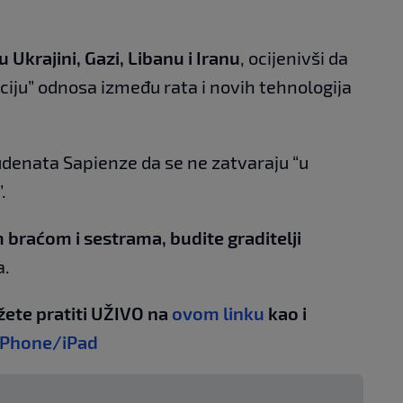
Ukrajini, Gazi, Libanu i Iranu
, ocijenivši da
iju” odnosa između rata i novih tehnologija
udenata Sapienze da se ne zatvaraju “u
.
raćom i sestrama, budite graditelji
a.
žete pratiti UŽIVO na
ovom linku
kao i
iPhone/iPad