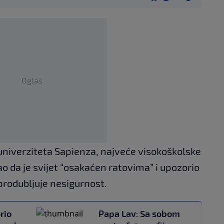
Oglas
niverziteta Sapienza, najveće visokoškolske
o da je svijet “osakaćen ratovima” i upozorio
produbljuje nesigurnost.
rio
Papa Lav: Sa sobom