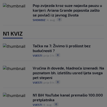
Pop zvijezda kroz suze najavila pauzu u
karijeri: Ariana Grande pojasnila zašto
se povlači iz javnog života
0
SHOWBIZ
|
4. aug.
|
N1 KVIZ
Tačka na 7: Živimo li prošlost bez
budućnosti ?
0
VIJESTI
|
prije 3 h
|
Vrućina ih dovede, hladnoća iznenadi: Na
poznatom bh. izletištu usred ljeta svega
pet stepeni
0
VIJESTI
|
prije 9 h
|
N1 BiH YouTube kanal premašio 100.000
pretplatnika
0
VIJESTI
|
6. aug.
|