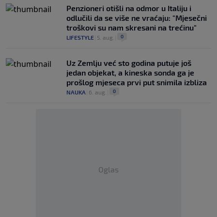
Penzioneri otišli na odmor u Italiju i
odlučili da se više ne vraćaju: "Mjesečni
troškovi su nam skresani na trećinu"
0
LIFESTYLE
|
5. aug.
|
Uz Zemlju već sto godina putuje još
jedan objekat, a kineska sonda ga je
prošlog mjeseca prvi put snimila izbliza
0
NAUKA
|
6. aug.
|
Oglas