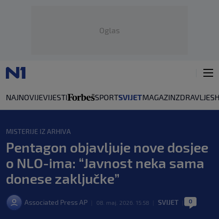
Oglas
NAJNOVIJE
VIJESTI
SPORT
SVIJET
MAGAZIN
ZDRAVLJE
S
MISTERIJE IZ ARHIVA
Pentagon objavljuje nove dosjee
o NLO-ima: “Javnost neka sama
donese zaključke”
0
Associated Press AP
SVIJET
|
08. maj. 2026. 15:58
|
|