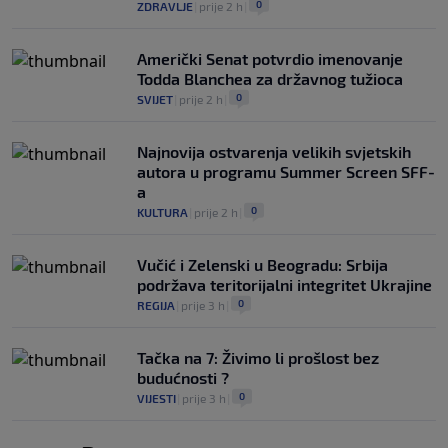
0
ZDRAVLJE
|
prije 2 h
|
Američki Senat potvrdio imenovanje
Todda Blanchea za državnog tužioca
0
SVIJET
|
prije 2 h
|
Najnovija ostvarenja velikih svjetskih
autora u programu Summer Screen SFF-
a
0
KULTURA
|
prije 2 h
|
Vučić i Zelenski u Beogradu: Srbija
podržava teritorijalni integritet Ukrajine
0
REGIJA
|
prije 3 h
|
Tačka na 7: Živimo li prošlost bez
budućnosti ?
0
VIJESTI
|
prije 3 h
|