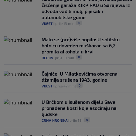
selektora svijeta
čišćenje garaža KJKP RAD u Sarajevu: Iz
0
NOGOMET
|
prije 9 h
|
odvoda vadili mulj, pijesak i
automobilske gume
0
VIJESTI
|
prije 13 min
|
Malo se (pre)više popilo: U splitsku
bolnicu doveden muškarac sa 6,2
promila alkohola u krvi
0
REGIJA
|
prije 19 min
|
Čajniče: U Milatkovićima otvorena
džamija srušena 1943. godine
0
VIJESTI
|
prije 47 min
|
U Brčkom u isušenom dijelu Save
pronađene kosti koje asociraju na
ljudske
0
CRNA HRONIKA
|
prije 1 h
|