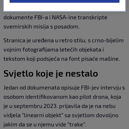
diplomatske depeše State Departmenta,
dokumente FBI-a i NASA-ine transkripte
svemirskih misija s posadom.
Stranica je uređena u retro stilu, s crno-bijelim
vojnim fotografijama letećih objekata i
tekstom koji podsjeća na font pisaće mašine.
Svjetlo koje je nestalo
Jedan od dokumenata opisuje FBI-jev intervju s
osobom identifikovanom kao pilot drona, koja
je u septembru 2023. prijavila da je na nebu
vidjela “linearni objekt” sa svjetlom dovoljno
jakim da se u njemu vide “trake”.