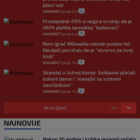
plavi voz
0
NOGOMET
|
prije 4 h
|
Predsjednik FIFA-e negira tvrdnju da je
UEFA platila navodnoj "ljubavnici"
0
NOGOMET
|
prije 4 h
|
Novi igrač Millwalla odmah postao hit:
Navijači poručuju da je "stvoren za ovaj
klub"
0
NOGOMET
|
prije 7 h
|
Skandal u Južnoj Koreji: Sudijama plaćali
eskort dame i "masaže sa sretnim
završetkom"
0
NOGOMET
|
prije 7 h
|
Barcelona poslala prvu ponudu za
Rodrija, Manchester City traži znatno
Idi na Sport
više
0
NOGOMET
|
prije 8 h
|
NAJNOVIJE
Dalić će postati najskuplji hrvatski
trener u historiji i jedan od najplaćenijih
Nakon 30 godina i kritika javnosti počelo