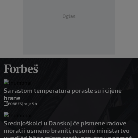
Oglas
Sa rastom temperatura porasle su i cijene
hrane
FORBES
|
prije 5 h
Srednjoškolci u Danskoj će pismene radove
morati i usmeno braniti, resorno ministartvo
uvodi tri hitne mjere protiv prevara uz pomoć