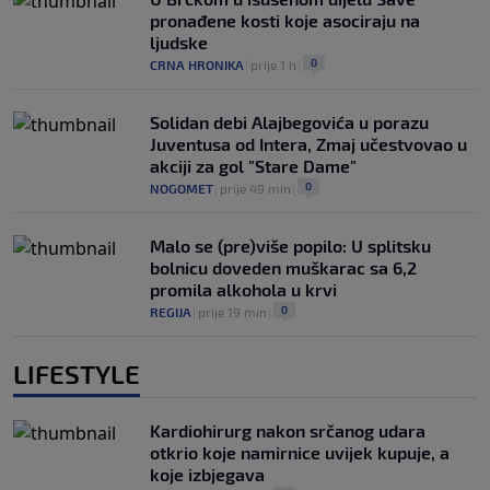
pronađene kosti koje asociraju na
ljudske
0
CRNA HRONIKA
|
prije 1 h
|
Solidan debi Alajbegovića u porazu
Juventusa od Intera, Zmaj učestvovao u
akciji za gol "Stare Dame"
0
NOGOMET
|
prije 49 min
|
Malo se (pre)više popilo: U splitsku
bolnicu doveden muškarac sa 6,2
promila alkohola u krvi
0
REGIJA
|
prije 19 min
|
LIFESTYLE
Kardiohirurg nakon srčanog udara
otkrio koje namirnice uvijek kupuje, a
koje izbjegava