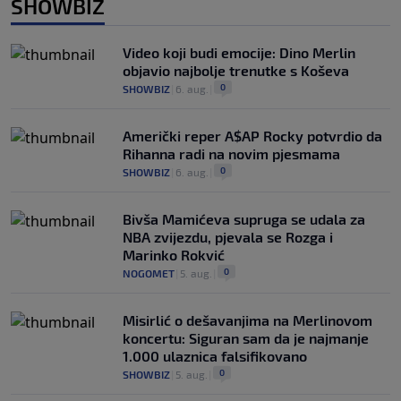
SHOWBIZ
Video koji budi emocije: Dino Merlin
objavio najbolje trenutke s Koševa
0
SHOWBIZ
|
6. aug.
|
Američki reper A$AP Rocky potvrdio da
Rihanna radi na novim pjesmama
0
SHOWBIZ
|
6. aug.
|
Bivša Mamićeva supruga se udala za
NBA zvijezdu, pjevala se Rozga i
Marinko Rokvić
0
NOGOMET
|
5. aug.
|
Misirlić o dešavanjima na Merlinovom
koncertu: Siguran sam da je najmanje
1.000 ulaznica falsifikovano
0
SHOWBIZ
|
5. aug.
|