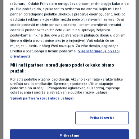
1960-ih su mnogi prijavljivali da su
računaru . Odabir Prihvatam omogućava praćenje tehnologije kako bi se
vidjeli NLO-e. Pentagon objavio o
pružila podrška dolje prikazanim svrhama na osnovu kojih mi i naši
partneri obrađujemo podatke Ukoliko je praćenje onemogućeno, neki od
čemu se radilo
sadržaja i reklama koje vidite možda neće biti relevantni za vas. Ovaj
VIRALNO
|
8. mar.
odabir postavki možete ponovno odabrati i pritom promijeniti trenutni
odabir ili pristanak tako što ćete kliknuti na Upravljaj željenim
postavkama link na dnu ove web stranice [ili plutajuću ikonu u donjem
Najavljeno je da će dodatni dokumenti biti
lijevom dijelu web stranice, ako je primjenjivo]. Vaš odabir će se
mijenjati u okviru našeg Wеб локација. Za više detalja, pogledajte
objavljivani postepeno.
Uredbu o postupanju s ličnim podacima.
Više informacija o vašoj
privatnosti
Uključeni Pentagon, NASA i
Mi i naši partneri obrađujemo podatke kako bismo
pružali:
FBI
Koristite podatke o tačnoj geolokaciji. Aktivno skenirajte karakteristike
uređaja radi identifikacije. Spremanje podataka i/ili pristupanje
podacima na uređaju. Prilagođeno oglašavanje i sadržaj, mjerenje
Pored Pentagona, u objavi materijala učestvuju
oglašavanja i sadržaja, istraživanje publike i razvoj usluga.
Spisak partnera (pružalaca usluga)
Bijela kuća, direktor nacionalne obavještajne
službe, Ministarstvo energetike, NASA i FBI.
Prikaži svrhe
Na novoj internetskoj stranici objavljena su
Prihvatam
prva 162 dokumenta, uključujući stare