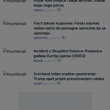
Požar kod Konjica i dalje aktivan, stanje
bolje nego jutros
0
VIJESTI
|
prije 1 h
|
Flert tokom kupovine: Finski market
našao način da pomogne samcima da se
upoznaju
0
LIFESTYLE
|
prije 1 h
|
Incident u Skupštini Kosova: Poslanica
gađala Kurtija jajima (VIDEO)
0
REGIJA
|
prije 2 h
|
Grenland izdao snažno upozorenje:
Trump opet prijeti preuzimanjem otoka
0
SVIJET
|
prije 2 h
|