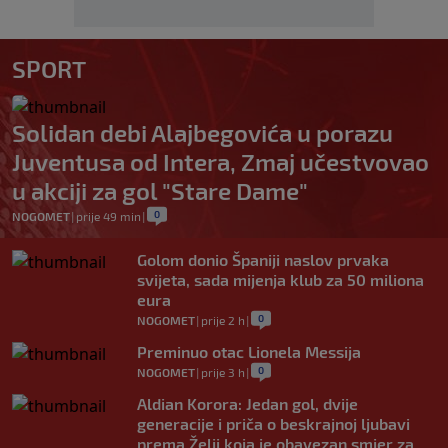
SPORT
Solidan debi Alajbegovića u porazu
Juventusa od Intera, Zmaj učestvovao
u akciji za gol "Stare Dame"
0
NOGOMET
|
prije 49 min
|
Golom donio Španiji naslov prvaka
svijeta, sada mijenja klub za 50 miliona
eura
0
NOGOMET
|
prije 2 h
|
Preminuo otac Lionela Messija
0
NOGOMET
|
prije 3 h
|
Aldian Korora: Jedan gol, dvije
generacije i priča o beskrajnoj ljubavi
prema Želji koja je obavezan smjer za