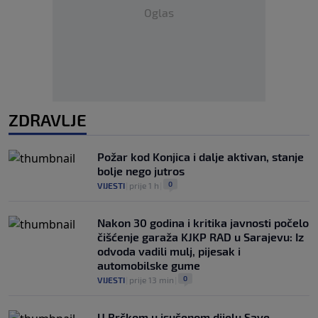
Oglas
ZDRAVLJE
Požar kod Konjica i dalje aktivan, stanje
bolje nego jutros
0
VIJESTI
|
prije 1 h
|
Nakon 30 godina i kritika javnosti počelo
čišćenje garaža KJKP RAD u Sarajevu: Iz
odvoda vadili mulj, pijesak i
automobilske gume
0
VIJESTI
|
prije 13 min
|
U Brčkom u isušenom dijelu Save