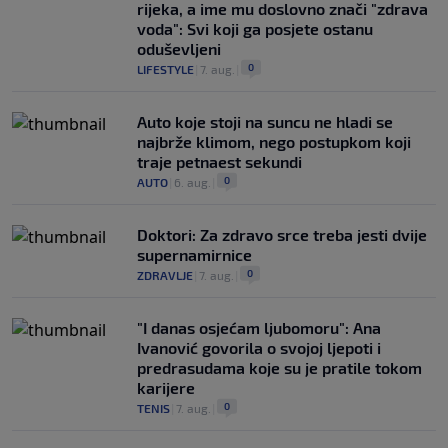
rijeka, a ime mu doslovno znači "zdrava
voda": Svi koji ga posjete ostanu
oduševljeni
0
LIFESTYLE
|
7. aug.
|
Auto koje stoji na suncu ne hladi se
najbrže klimom, nego postupkom koji
traje petnaest sekundi
0
AUTO
|
6. aug.
|
Doktori: Za zdravo srce treba jesti dvije
supernamirnice
0
ZDRAVLJE
|
7. aug.
|
"I danas osjećam ljubomoru": Ana
Ivanović govorila o svojoj ljepoti i
predrasudama koje su je pratile tokom
karijere
0
TENIS
|
7. aug.
|