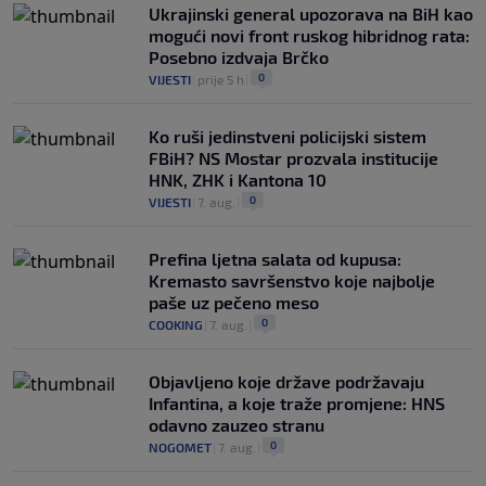
Ukrajinski general upozorava na BiH kao
mogući novi front ruskog hibridnog rata:
Posebno izdvaja Brčko
0
VIJESTI
|
prije 5 h
|
Ko ruši jedinstveni policijski sistem
FBiH? NS Mostar prozvala institucije
HNK, ZHK i Kantona 10
0
VIJESTI
|
7. aug.
|
Prefina ljetna salata od kupusa:
Kremasto savršenstvo koje najbolje
paše uz pečeno meso
0
COOKING
|
7. aug.
|
Objavljeno koje države podržavaju
Infantina, a koje traže promjene: HNS
odavno zauzeo stranu
0
NOGOMET
|
7. aug.
|