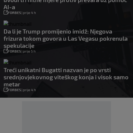
AI-a
FORBES
|
prije 4 h
Da li je Trump promijenio imidž: Njegova
frizura tokom govora u Las Vegasu pokrenula
spekulacije
FORBES
|
prije 5 h
Treći unikatni Bugatti nazvan je po vrsti
srednjovjekovnog viteškog konja i visok samo
metar
FORBES
|
prije 4 h