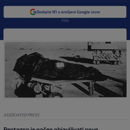
Dodajte N1 u omiljeni Google izvor
Više
ASSOCIATED PRESS
Pentagon je počeo objavljivati nove