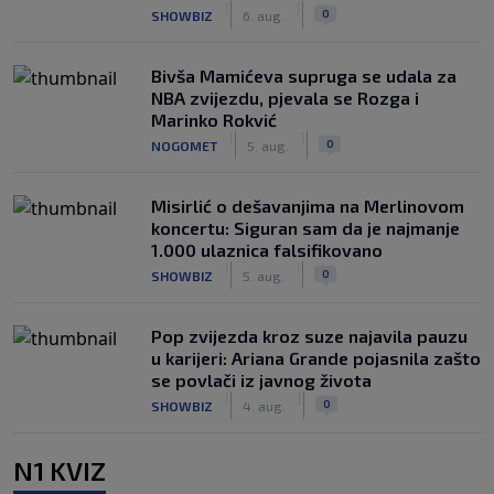
|
|
0
SHOWBIZ
6. aug.
Bivša Mamićeva supruga se udala za
NBA zvijezdu, pjevala se Rozga i
Marinko Rokvić
|
|
0
NOGOMET
5. aug.
Misirlić o dešavanjima na Merlinovom
koncertu: Siguran sam da je najmanje
1.000 ulaznica falsifikovano
|
|
0
SHOWBIZ
5. aug.
Pop zvijezda kroz suze najavila pauzu
u karijeri: Ariana Grande pojasnila zašto
se povlači iz javnog života
|
|
0
SHOWBIZ
4. aug.
N1 KVIZ