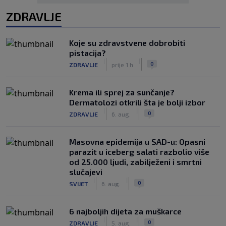
ZDRAVLJE
Koje su zdravstvene dobrobiti
pistacija?
|
|
0
ZDRAVLJE
prije 1 h
Krema ili sprej za sunčanje?
Dermatolozi otkrili šta je bolji izbor
|
|
0
ZDRAVLJE
6. aug.
Masovna epidemija u SAD-u: Opasni
parazit u iceberg salati razbolio više
od 25.000 ljudi, zabilježeni i smrtni
slučajevi
|
|
0
SVIJET
6. aug.
6 najboljih dijeta za muškarce
|
|
0
ZDRAVLJE
5. aug.