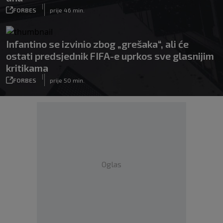
|
FORBES
prije 46 min.
Infantino se izvinio zbog „grešaka“, ali će
ostati predsjednik FIFA-e uprkos sve glasnijim
kritikama
|
FORBES
prije 50 min.
Oglas