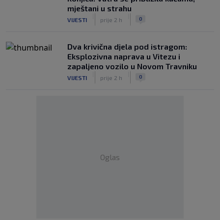
mještani u strahu
|
|
0
VIJESTI
prije 2 h
Dva krivična djela pod istragom:
Eksplozivna naprava u Vitezu i
zapaljeno vozilo u Novom Travniku
|
|
0
VIJESTI
prije 2 h
Oglas