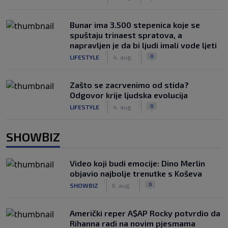
Bunar imа 3.500 stepenica koje se
spuštaju trinaest spratova, a
napravljen je da bi ljudi imali vode ljeti
|
|
0
LIFESTYLE
4. aug.
Zašto se zacrvenimo od stida?
Odgovor krije ljudska evolucija
|
|
0
LIFESTYLE
4. aug.
SHOWBIZ
Video koji budi emocije: Dino Merlin
objavio najbolje trenutke s Koševa
|
|
0
SHOWBIZ
6. aug.
Američki reper A$AP Rocky potvrdio da
Rihanna radi na novim pjesmama