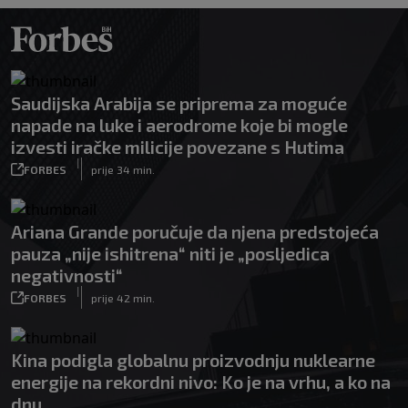
Saudijska Arabija se priprema za moguće
napade na luke i aerodrome koje bi mogle
izvesti iračke milicije povezane s Hutima
|
FORBES
prije 34 min.
Ariana Grande poručuje da njena predstojeća
pauza „nije ishitrena“ niti je „posljedica
negativnosti“
|
FORBES
prije 42 min.
Kina podigla globalnu proizvodnju nuklearne
energije na rekordni nivo: Ko je na vrhu, a ko na
dnu