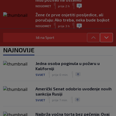
|
|
0
NOGOMET
prije 2 h
Žene će prve osjetiti posljedice, ali
poručuju: Ako treba, neka bude bojkot
|
|
0
NOGOMET
prije 3 h
Zvanično: Samed Baždar ima novi klub,
Idi na Sport
zadužio broj sa velikom "težinom"
|
|
0
NOGOMET
prije 5 h
NAJNOVIJE
Prije nekoliko godina zaludjela je
internet, a onda nestala iz javnosti: Svi
Jedna osoba poginula u požaru u
se pitaju gdje je i šta radi (VIDEO)
Kaliforniji
|
|
0
OSTALI SPORTOVI
prije 5 h
|
|
0
SVIJET
prije 0 min.
Američki Senat odobrio uvođenje novih
sankcija Rusiji
|
|
0
SVIJET
prije 7 min.
Najbrža voćna torta bez pečenja: Ovaj