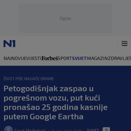
Oglas
NAJNOVIJE
VIJESTI
SPORT
SVIJET
MAGAZIN
ZDRAVLJE
ŽIVOT PIŠE NAJJAČE DRAME
Petogodišnjak zaspao u
pogrešnom vozu, put kući
pronašao 25 ​​godina kasnije
putem Google Eartha
0
Faruk Međedović
SVIJET
|
13. jun. 2026. 11:06
|
|