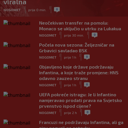
viralna
|
|
0
NOGOMET
prije 0 min.
Neočekivan transfer na pomolu:
Monaco se uključio u utrku za Lukakua
|
|
0
NOGOMET
prije 30 min.
Počela nova sezona: Željezničar na
Grbavici savladao BSK
|
|
0
NOGOMET
prije 1 h
Objavljeno koje države podržavaju
Infantina, a koje traže promjene: HNS
odavno zauzeo stranu
|
|
0
NOGOMET
prije 1 h
UEFA pokreće istragu: Je li Infantino
namjeravao prodati prava na Svjetsko
prvenstvo ispod cijene?
|
|
0
NOGOMET
prije 2 h
Francuzi ne podržavaju Infantina, ali ga
nisu pozvali na ostavku