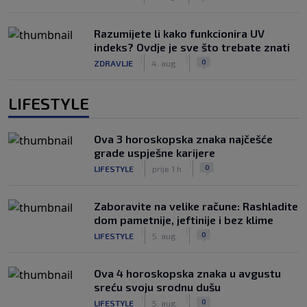
Razumijete li kako funkcionira UV
indeks? Ovdje je sve što trebate znati
|
|
0
ZDRAVLJE
4. aug.
LIFESTYLE
Ova 3 horoskopska znaka najčešće
grade uspješne karijere
|
|
0
LIFESTYLE
prije 1 h
Zaboravite na velike račune: Rashladite
dom pametnije, jeftinije i bez klime
|
|
0
LIFESTYLE
5. aug.
Ova 4 horoskopska znaka u avgustu
sreću svoju srodnu dušu
|
|
0
LIFESTYLE
5. aug.