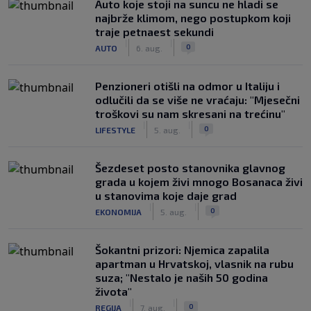
Auto koje stoji na suncu ne hladi se
najbrže klimom, nego postupkom koji
traje petnaest sekundi
|
|
0
AUTO
6. aug.
Penzioneri otišli na odmor u Italiju i
odlučili da se više ne vraćaju: "Mjesečni
troškovi su nam skresani na trećinu"
|
|
0
LIFESTYLE
5. aug.
Šezdeset posto stanovnika glavnog
grada u kojem živi mnogo Bosanaca živi
u stanovima koje daje grad
|
|
0
EKONOMIJA
5. aug.
Šokantni prizori: Njemica zapalila
apartman u Hrvatskoj, vlasnik na rubu
suza; "Nestalo je naših 50 godina
života"
|
|
0
REGIJA
7. aug.