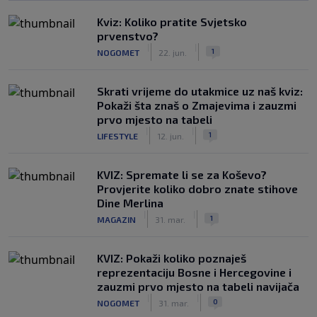
Kviz: Koliko pratite Svjetsko
prvenstvo?
|
|
1
NOGOMET
22. jun.
Skrati vrijeme do utakmice uz naš kviz:
Pokaži šta znaš o Zmajevima i zauzmi
prvo mjesto na tabeli
|
|
1
LIFESTYLE
12. jun.
KVIZ: Spremate li se za Koševo?
Provjerite koliko dobro znate stihove
Dine Merlina
|
|
1
MAGAZIN
31. mar.
KVIZ: Pokaži koliko poznaješ
reprezentaciju Bosne i Hercegovine i
zauzmi prvo mjesto na tabeli navijača
|
|
0
NOGOMET
31. mar.