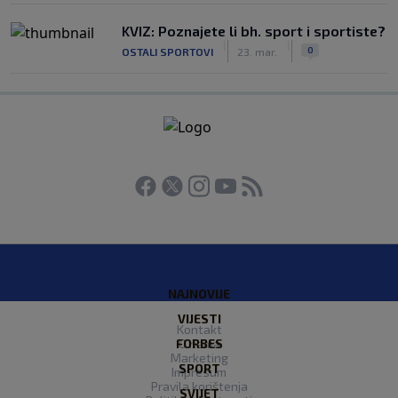
KVIZ: Poznajete li bh. sport i sportiste?
|
|
0
OSTALI SPORTOVI
23. mar.
NAJNOVIJE
VIJESTI
Kontakt
FORBES
O nama
Marketing
SPORT
Impresum
Pravila korištenja
SVIJET