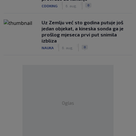
|
|
0
COOKING
6. aug.
Uz Zemlju već sto godina putuje još
jedan objekat, a kineska sonda ga je
prošlog mjeseca prvi put snimila
izbliza
|
|
0
NAUKA
6. aug.
Oglas