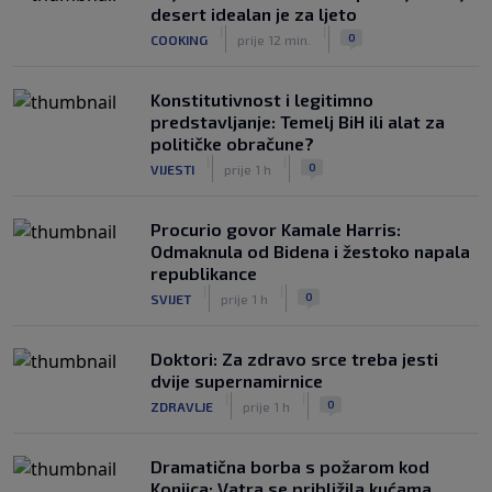
desert idealan je za ljeto
|
|
0
COOKING
prije 12 min.
Konstitutivnost i legitimno
predstavljanje: Temelj BiH ili alat za
političke obračune?
|
|
0
VIJESTI
prije 1 h
Procurio govor Kamale Harris:
Odmaknula od Bidena i žestoko napala
republikance
|
|
0
SVIJET
prije 1 h
Doktori: Za zdravo srce treba jesti
dvije supernamirnice
|
|
0
ZDRAVLJE
prije 1 h
Dramatična borba s požarom kod
Konjica: Vatra se približila kućama,