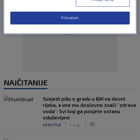
Prikaži svrhe
Prihvatam
Oglas
NAJČITANIJE
Susjedi pišu o gradu u BiH na devet
rijeka, a ime mu doslovno znači "zdrava
voda": Svi koji ga posjete ostanu
oduševljeni
|
|
0
LIFESTYLE
7. aug.