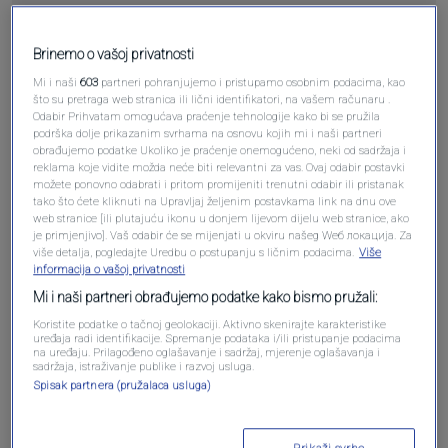
Brinemo o vašoj privatnosti
Pošalji komentar
Mi i naši
603
partneri pohranjujemo i pristupamo osobnim podacima, kao
što su pretraga web stranica ili lični identifikatori, na vašem računaru .
Odabir Prihvatam omogućava praćenje tehnologije kako bi se pružila
podrška dolje prikazanim svrhama na osnovu kojih mi i naši partneri
obrađujemo podatke Ukoliko je praćenje onemogućeno, neki od sadržaja i
reklama koje vidite možda neće biti relevantni za vas. Ovaj odabir postavki
možete ponovno odabrati i pritom promijeniti trenutni odabir ili pristanak
tako što ćete kliknuti na Upravljaj željenim postavkama link na dnu ove
web stranice [ili plutajuću ikonu u donjem lijevom dijelu web stranice, ako
je primjenjivo]. Vaš odabir će se mijenjati u okviru našeg Wеб локација. Za
više detalja, pogledajte Uredbu o postupanju s ličnim podacima.
Više
informacija o vašoj privatnosti
Mi i naši partneri obrađujemo podatke kako bismo pružali:
Oglas
Koristite podatke o tačnoj geolokaciji. Aktivno skenirajte karakteristike
uređaja radi identifikacije. Spremanje podataka i/ili pristupanje podacima
na uređaju. Prilagođeno oglašavanje i sadržaj, mjerenje oglašavanja i
sadržaja, istraživanje publike i razvoj usluga.
Spisak partnera (pružalaca usluga)