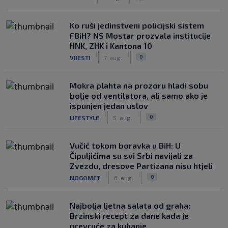
Ko ruši jedinstveni policijski sistem
FBiH? NS Mostar prozvala institucije
HNK, ZHK i Kantona 10
|
|
0
VIJESTI
7. aug.
Mokra plahta na prozoru hladi sobu
bolje od ventilatora, ali samo ako je
ispunjen jedan uslov
|
|
0
LIFESTYLE
5. aug.
Vučić tokom boravka u BiH: U
Čipuljićima su svi Srbi navijali za
Zvezdu, dresove Partizana nisu htjeli
|
|
0
NOGOMET
6. aug.
Najbolja ljetna salata od graha:
Brzinski recept za dane kada je
prevruće za kuhanje