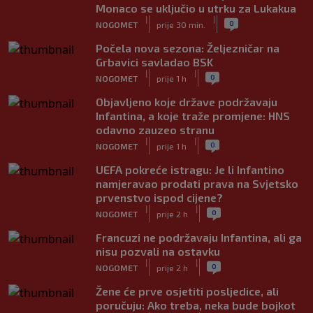
Monaco se uključio u utrku za Lukakua
|
|
0
NOGOMET
prije 30 min.
Počela nova sezona: Željezničar na
Grbavici savladao BSK
|
|
0
NOGOMET
prije 1 h
Objavljeno koje države podržavaju
Infantina, a koje traže promjene: HNS
odavno zauzeo stranu
|
|
0
NOGOMET
prije 1 h
UEFA pokreće istragu: Je li Infantino
namjeravao prodati prava na Svjetsko
prvenstvo ispod cijene?
|
|
0
NOGOMET
prije 2 h
Francuzi ne podržavaju Infantina, ali ga
nisu pozvali na ostavku
|
|
0
NOGOMET
prije 2 h
Žene će prve osjetiti posljedice, ali
poručuju: Ako treba, neka bude bojkot