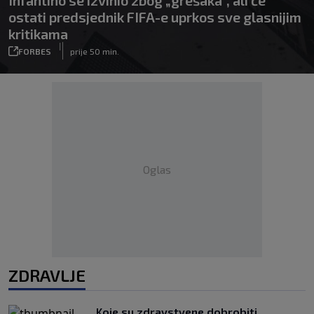
Infantino se izvinio zbog „grešaka“, ali će
ostati predsjednik FIFA-e uprkos sve glasnijim
kritikama
|
FORBES
prije 50 min.
Oglas
ZDRAVLJE
Koje su zdravstvene dobrobiti