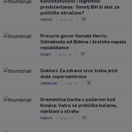
Konstitutivnost i legitimno
predstavljanje: Temelj BiH ili alat za
političke obračune?
|
|
0
VIJESTI
prije 1 h
Procurio govor Kamale Harris:
Odmaknula od Bidena i žestoko napala
republikance
|
|
0
SVIJET
prije 1 h
Doktori: Za zdravo srce treba jesti
dvije supernamirnice
|
|
0
ZDRAVLJE
prije 1 h
Dramatična borba s požarom kod
Konjica: Vatra se približila kućama,
mještani u strahu
|
|
0
VIJESTI
prije 2 h