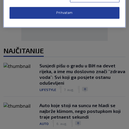
Oglas
Prihvatam
NAJČITANIJE
Susjedi pišu o gradu u BiH na devet
rijeka, a ime mu doslovno znači "zdrava
voda": Svi koji ga posjete ostanu
oduševljeni
|
|
0
LIFESTYLE
7. aug.
Auto koje stoji na suncu ne hladi se
najbrže klimom, nego postupkom koji
traje petnaest sekundi
|
|
0
AUTO
6. aug.