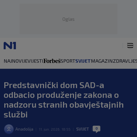
Oglas
NAJNOVIJE
VIJESTI
SPORT
SVIJET
MAGAZIN
ZDRAVLJE
Predstavnički dom SAD-a
odbacio produženje zakona o
nadzoru stranih obavještajnih
službi
0
Anadolija
SVIJET
|
11. jun. 2026. 18:55
|
|