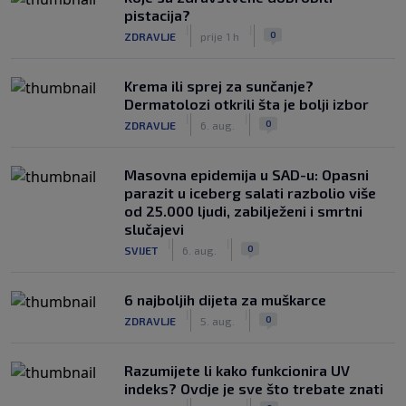
pistacija?
|
|
0
ZDRAVLJE
prije 1 h
Krema ili sprej za sunčanje?
Dermatolozi otkrili šta je bolji izbor
|
|
0
ZDRAVLJE
6. aug.
Masovna epidemija u SAD-u: Opasni
parazit u iceberg salati razbolio više
od 25.000 ljudi, zabilježeni i smrtni
slučajevi
|
|
0
SVIJET
6. aug.
6 najboljih dijeta za muškarce
|
|
0
ZDRAVLJE
5. aug.
Razumijete li kako funkcionira UV
indeks? Ovdje je sve što trebate znati
|
|