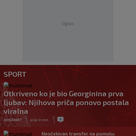
Oglas
SPORT
Otkriveno ko je bio Georginina prva
ljubav: Njihova priča ponovo postala
viralna
|
|
0
NOGOMET
prije 0 min.
Neočekivan transfer na pomolu: