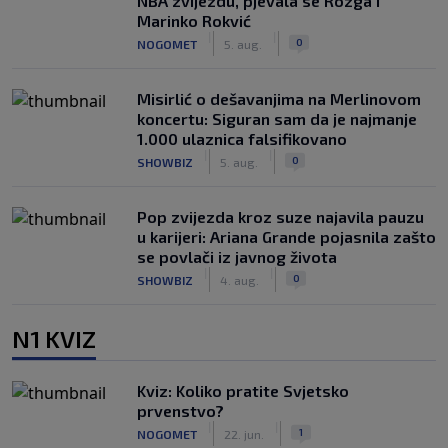
NBA zvijezdu, pjevala se Rozga i
Marinko Rokvić
|
|
0
NOGOMET
5. aug.
Misirlić o dešavanjima na Merlinovom
koncertu: Siguran sam da je najmanje
1.000 ulaznica falsifikovano
|
|
0
SHOWBIZ
5. aug.
Pop zvijezda kroz suze najavila pauzu
u karijeri: Ariana Grande pojasnila zašto
se povlači iz javnog života
|
|
0
SHOWBIZ
4. aug.
N1 KVIZ
Kviz: Koliko pratite Svjetsko
prvenstvo?
|
|
1
NOGOMET
22. jun.