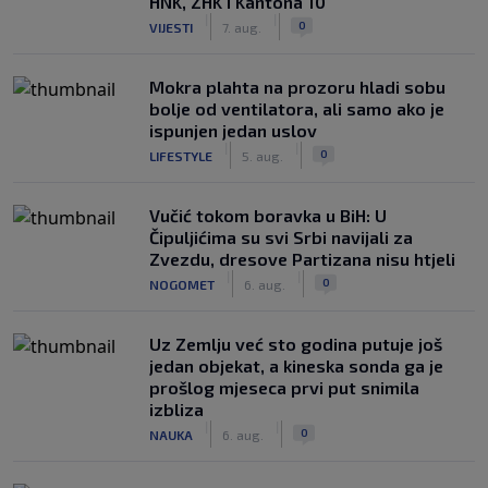
HNK, ZHK i Kantona 10
|
|
0
VIJESTI
7. aug.
Mokra plahta na prozoru hladi sobu
bolje od ventilatora, ali samo ako je
ispunjen jedan uslov
|
|
0
LIFESTYLE
5. aug.
Vučić tokom boravka u BiH: U
Čipuljićima su svi Srbi navijali za
Zvezdu, dresove Partizana nisu htjeli
|
|
0
NOGOMET
6. aug.
Uz Zemlju već sto godina putuje još
jedan objekat, a kineska sonda ga je
prošlog mjeseca prvi put snimila
izbliza
|
|
0
NAUKA
6. aug.