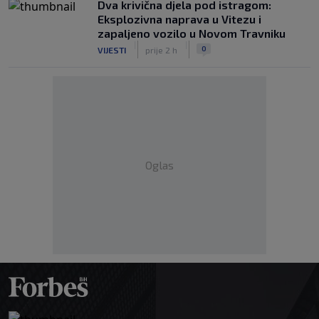
Dva krivična djela pod istragom:
Eksplozivna naprava u Vitezu i
zapaljeno vozilo u Novom Travniku
|
|
0
VIJESTI
prije 2 h
Oglas