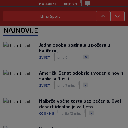
|
|
0
NOGOMET
prije 3 h
Zvanično: Samed Baždar ima novi klub,
Idi na Sport
zadužio broj sa velikom "težinom"
|
|
0
NOGOMET
prije 5 h
NAJNOVIJE
Prije nekoliko godina zaludjela je
internet, a onda nestala iz javnosti: Svi
Jedna osoba poginula u požaru u
se pitaju gdje je i šta radi (VIDEO)
Kaliforniji
|
|
0
OSTALI SPORTOVI
prije 5 h
|
|
0
SVIJET
prije 0 min.
Američki Senat odobrio uvođenje novih
sankcija Rusiji
|
|
0
SVIJET
prije 7 min.
Najbrža voćna torta bez pečenja: Ovaj
desert idealan je za ljeto
|
|
0
COOKING
prije 12 min.