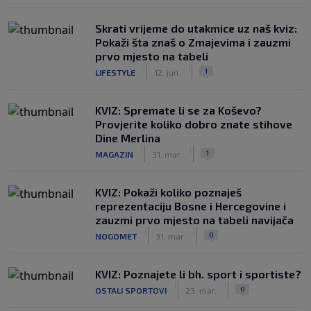
Skrati vrijeme do utakmice uz naš kviz:
Pokaži šta znaš o Zmajevima i zauzmi
prvo mjesto na tabeli
|
|
1
LIFESTYLE
12. jun.
KVIZ: Spremate li se za Koševo?
Provjerite koliko dobro znate stihove
Dine Merlina
|
|
1
MAGAZIN
31. mar.
KVIZ: Pokaži koliko poznaješ
reprezentaciju Bosne i Hercegovine i
zauzmi prvo mjesto na tabeli navijača
|
|
0
NOGOMET
31. mar.
KVIZ: Poznajete li bh. sport i sportiste?
|
|
0
OSTALI SPORTOVI
23. mar.