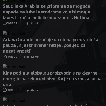
Saudijska Arabija se priprema za moguće
napade na luke i aerodrome koje bi mogle
izvesti iračke milicije povezane s Hutima
|
FORBES
prije 34 min.
Ariana Grande poručuje da njena predstojeća
pauza „nije ishitrena“ niti je „posljedica
negativnosti“
|
FORBES
prije 42 min.
Kina podigla globalnu proizvodnju nuklearne
energije na rekordni nivo: Ko je na vrhu, a ko na
dnu
|
FORBES
prije 46 min.