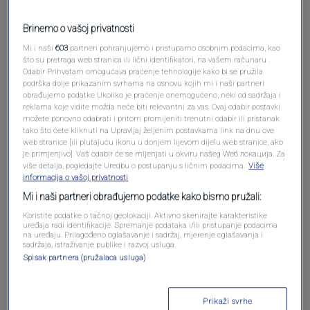
Brinemo o vašoj privatnosti
Mi i naši
603
partneri pohranjujemo i pristupamo osobnim podacima, kao
što su pretraga web stranica ili lični identifikatori, na vašem računaru .
Odabir Prihvatam omogućava praćenje tehnologije kako bi se pružila
podrška dolje prikazanim svrhama na osnovu kojih mi i naši partneri
obrađujemo podatke Ukoliko je praćenje onemogućeno, neki od sadržaja i
reklama koje vidite možda neće biti relevantni za vas. Ovaj odabir postavki
možete ponovno odabrati i pritom promijeniti trenutni odabir ili pristanak
tako što ćete kliknuti na Upravljaj željenim postavkama link na dnu ove
web stranice [ili plutajuću ikonu u donjem lijevom dijelu web stranice, ako
Oglas
je primjenjivo]. Vaš odabir će se mijenjati u okviru našeg Wеб локација. Za
više detalja, pogledajte Uredbu o postupanju s ličnim podacima.
Više
informacija o vašoj privatnosti
Mi i naši partneri obrađujemo podatke kako bismo pružali:
Koristite podatke o tačnoj geolokaciji. Aktivno skenirajte karakteristike
uređaja radi identifikacije. Spremanje podataka i/ili pristupanje podacima
na uređaju. Prilagođeno oglašavanje i sadržaj, mjerenje oglašavanja i
sadržaja, istraživanje publike i razvoj usluga.
Spisak partnera (pružalaca usluga)
Prikaži svrhe