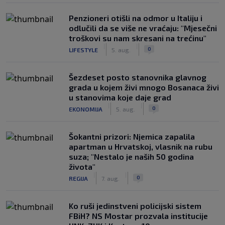
Penzioneri otišli na odmor u Italiju i
odlučili da se više ne vraćaju: "Mjesečni
troškovi su nam skresani na trećinu"
|
|
0
LIFESTYLE
5. aug.
Šezdeset posto stanovnika glavnog
grada u kojem živi mnogo Bosanaca živi
u stanovima koje daje grad
|
|
0
EKONOMIJA
5. aug.
Šokantni prizori: Njemica zapalila
apartman u Hrvatskoj, vlasnik na rubu
suza; "Nestalo je naših 50 godina
života"
|
|
0
REGIJA
7. aug.
Ko ruši jedinstveni policijski sistem
FBiH? NS Mostar prozvala institucije