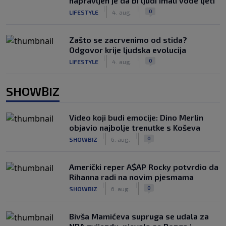
napravljen je da bi ljudi imali vode ljeti
|
|
0
LIFESTYLE
4. aug.
Zašto se zacrvenimo od stida?
Odgovor krije ljudska evolucija
|
|
0
LIFESTYLE
4. aug.
SHOWBIZ
Video koji budi emocije: Dino Merlin
objavio najbolje trenutke s Koševa
|
|
0
SHOWBIZ
6. aug.
Američki reper A$AP Rocky potvrdio da
Rihanna radi na novim pjesmama
|
|
0
SHOWBIZ
6. aug.
Bivša Mamićeva supruga se udala za