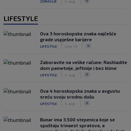
0
ZDRAVLJE
4. aug.
LIFESTYLE
Ova 3 horoskopska znaka najčešće
grade uspješne karijere
|
|
0
LIFESTYLE
prije 1 h
Zaboravite na velike račune: Rashladite
dom pametnije, jeftinije i bez klime
|
|
0
LIFESTYLE
5. aug.
Ova 4 horoskopska znaka u avgustu
sreću svoju srodnu dušu
|
|
0
LIFESTYLE
5. aug.
Bunar imа 3.500 stepenica koje se
spuštaju trinaest spratova, a