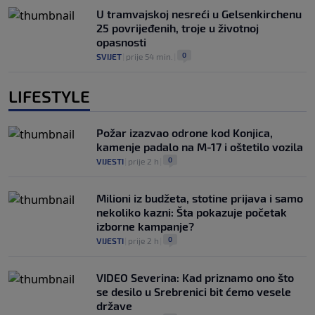
U tramvajskoj nesreći u Gelsenkirchenu
25 povrijeđenih, troje u životnoj
opasnosti
0
SVIJET
|
prije 54 min.
|
LIFESTYLE
Požar izazvao odrone kod Konjica,
kamenje padalo na M-17 i oštetilo vozila
0
VIJESTI
|
prije 2 h
|
Milioni iz budžeta, stotine prijava i samo
nekoliko kazni: Šta pokazuje početak
izborne kampanje?
0
VIJESTI
|
prije 2 h
|
VIDEO Severina: Kad priznamo ono što
se desilo u Srebrenici bit ćemo vesele
države