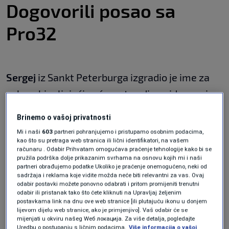
Dogovorili posao sa
Pro32
Sergej
iz Sankt Peterburga izgradio je ime za
sebe, objavljujući već s pet godina videozapise
koji objašnjavaju kako se programira softver.
Brinemo o vašoj privatnosti
Mi i naši
603
partneri pohranjujemo i pristupamo osobnim podacima,
kao što su pretraga web stranica ili lični identifikatori, na vašem
Na temelju tih snimki, firma za informacijsku
računaru . Odabir Prihvatam omogućava praćenje tehnologije kako bi se
sigurnost Pro32 poslala mu je pismenu ponudu
pružila podrška dolje prikazanim svrhama na osnovu kojih mi i naši
partneri obrađujemo podatke Ukoliko je praćenje onemogućeno, neki od
za posao voditelja korporativnih treninga.
sadržaja i reklama koje vidite možda neće biti relevantni za vas. Ovaj
odabir postavki možete ponovno odabrati i pritom promijeniti trenutni
odabir ili pristanak tako što ćete kliknuti na Upravljaj željenim
postavkama link na dnu ove web stranice [ili plutajuću ikonu u donjem
Prema ruskim zakonima, Sergej ne bi mogao
lijevom dijelu web stranice, ako je primjenjivo]. Vaš odabir će se
mijenjati u okviru našeg Wеб локација. Za više detalja, pogledajte
preuzeti nikakav plaćeni posao do svoje 14.
Uredbu o postupanju s ličnim podacima.
Više informacija o vašoj