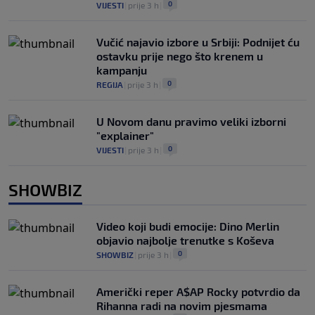
0
VIJESTI
|
prije 3 h
|
Vučić najavio izbore u Srbiji: Podnijet ću
ostavku prije nego što krenem u
kampanju
0
REGIJA
|
prije 3 h
|
U Novom danu pravimo veliki izborni
"explainer"
0
VIJESTI
|
prije 3 h
|
SHOWBIZ
Video koji budi emocije: Dino Merlin
objavio najbolje trenutke s Koševa
0
SHOWBIZ
|
prije 3 h
|
Američki reper A$AP Rocky potvrdio da
Rihanna radi na novim pjesmama