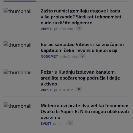
Zašto rudnici gomilaju dugove i kada
više proizvode? Sindikat i ekonomisti
nude različite odgovore
0
VIJESTI
|
prije 54 min.
|
Borac savladao Vitebsk i sa značajnim
kapitalom čeka revanš u Bjelorusiji
0
NOGOMET
|
prije 2 min.
|
Požar u Kladnju izolovan kanalom,
središte opožarenog područja i dalje
aktivno
0
VIJESTI
|
prije 38 min.
|
Meteorolozi prate dva velika fenomena:
Ovako bi Super El Niño mogao oblikovati
ovu zimu
0
SVIJET
|
prije 1 h
|