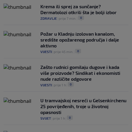
Krema ili sprej za sunčanje?
Dermatolozi otkrili šta je bolji izbor
0
ZDRAVLJE
|
prije 7 min.
|
Požar u Kladnju izolovan kanalom,
središte opožarenog područja i dalje
aktivno
0
VIJESTI
|
prije 45 min.
|
Zašto rudnici gomilaju dugove i kada
više proizvode? Sindikat i ekonomisti
nude različite odgovore
0
VIJESTI
|
prije 1 h
|
U tramvajskoj nesreći u Gelsenkirchenu
25 povrijeđenih, troje u životnoj
opasnosti
0
SVIJET
|
prije 1 h
|