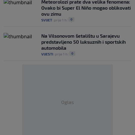
Meteorolozi prate dva velika fenomena:
Ovako bi Super El Niño mogao oblikovati
ovu zimu
0
SVIJET
|
prije 1 h
|
Na Vilsonovom šetalištu u Sarajevu
predstavljeno 50 luksuznih i sportskih
automobila
0
VIJESTI
|
prije 1 h
|
Oglas