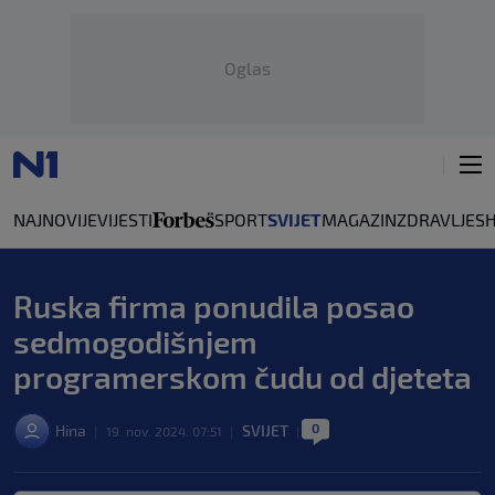
Oglas
NAJNOVIJE
VIJESTI
SPORT
SVIJET
MAGAZIN
ZDRAVLJE
S
Ruska firma ponudila posao
sedmogodišnjem
programerskom čudu od djeteta
0
Hina
SVIJET
|
19. nov. 2024. 07:51
|
|