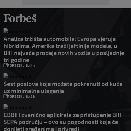
Analiza tržišta automobila: Evropa vjeruje
hibridima, Amerika traži jeftinije modele, u
BiH najveća prodaja novih vozila u posljednje
tri godine
FORBES
|
prije 1 h
Šest poslova koje možete pokrenuti od kuće
uz minimalna ulaganja
FORBES
|
prije 5 h
CBBiH zvanično aplicirala za pristupanje BiH
SEPA području – ovo su pogodnosti koje će
donijeti građanima i privredi