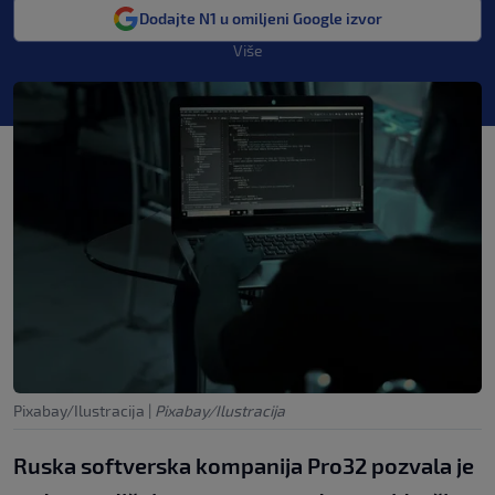
Dodajte N1 u omiljeni Google izvor
Više
Pixabay/Ilustracija
|
Pixabay/Ilustracija
Ruska softverska kompanija Pro32 pozvala je