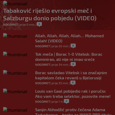
Tabaković riješio evropski meč i
Salzburgu donio pobjedu (VIDEO)
0
NOGOMET
|
prije 0 min.
|
Allah, Allah, Allah, Allah… Mohamed
Salah! (VIDEO)
0
NOGOMET
|
prije 20 min.
|
Tok meča | Borac 1-0 Vitebsk: Borac
dominirao, ali nije ni imao sreće
0
NOGOMET
|
prije 34 min.
|
Borac savladao Vitebsk i sa značajnim
kapitalom čeka revanš u Bjelorusiji
0
NOGOMET
|
prije 35 min.
|
Louis van Gaal pobijedio rak i poručio:
Ako vam treba selektor, pozovite mene!
0
NOGOMET
|
prije 1 h
|
Sanjin Alihodžić protiv čečena Adama
Tadushaeva – borba za WAKO PRO titulu