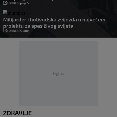
FORBES
|
prije 5 h
Milijarder i holivudska zvijezda u najvećem
projektu za spas živog svijeta
FORBES
|
5. aug.
Oglas
ZDRAVLJE