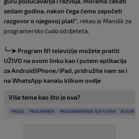
guru podučavanja i razvoja. Moramo čekati
sedam godina, nakon čega ćemo započeti
razgovor o njegovoj plati”
, rekao je Mandik za
programersko čudo od djeteta.
╰┈➤
Program N1 televizije možete pratiti
UŽIVO na
ovom linku
kao i putem aplikacija
za
An
droid
|
iPhone/iPad,
pridružite nam se i
na WhatsApp kanalu klikom
ovdje
Više tema kao što je ova?
PRO32
PROGRAMER
PROGRAMIRANJE SOFTVERA
RUSIJA