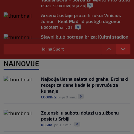
0
OSTALI SPORTOVI
|
prije 2 h
|
Arsenal ostaje praznih ruku: Vinícius
Júnior i Real Madrid postigli dogovor
0
NOGOMET
|
prije 2 h
|
Slavni klub potresa kriza: Kultni stadion
u Italiji bit će prazan na početku sezone,
navijači objavili rat upravi
Idi na Sport
0
NOGOMET
|
prije 3 h
|
NAJNOVIJE
Izvinjenje s elementima prijetnje i
„gomila slabića“ u UEFA-i
0
NOGOMET
|
prije 3 h
|
Najbolja ljetna salata od graha: Brzinski
recept za dane kada je prevruće za
kuhanje
0
COOKING
|
prije 0 min.
|
Zelenski u subotu dolazi u službenu
posjetu Srbiji
0
REGIJA
|
prije 3 min.
|