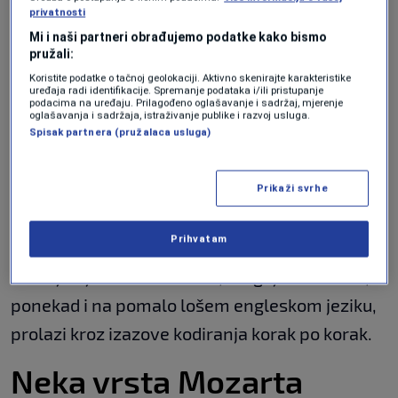
privatnosti
godine. Ipak, izvršni direktor Pro32
Igor
Mi i naši partneri obrađujemo podatke kako bismo
Mandik
rekao je za BBC da je u međuvremenu
pružali:
razgovarao sa Sergejevim roditeljima o
Koristite podatke o tačnoj geolokaciji. Aktivno skenirajte karakteristike
uređaja radi identifikacije. Spremanje podataka i/ili pristupanje
pronalaženju načina za saradnju.
podacima na uređaju. Prilagođeno oglašavanje i sadržaj, mjerenje
oglašavanja i sadržaja, istraživanje publike i razvoj usluga.
Spisak partnera (pružalaca usluga)
Njegov otac Kiril bio je iznenađen i rekao je
kako su svi u porodici sretni te da jedva čekaju
Prikaži svrhe
kada će se Sergej moći pridružiti kompaniji.
Prihvatam
Na objavljenim snimkama, Sergej na ruskom, a
ponekad i na pomalo lošem engleskom jeziku,
prolazi kroz izazove kodiranja korak po korak.
Neka vrsta Mozarta