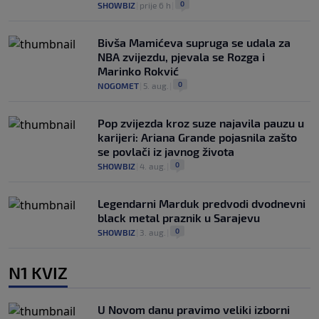
0
SHOWBIZ
|
prije 6 h
|
Bivša Mamićeva supruga se udala za
NBA zvijezdu, pjevala se Rozga i
Marinko Rokvić
0
NOGOMET
|
5. aug.
|
Pop zvijezda kroz suze najavila pauzu u
karijeri: Ariana Grande pojasnila zašto
se povlači iz javnog života
0
SHOWBIZ
|
4. aug.
|
Legendarni Marduk predvodi dvodnevni
black metal praznik u Sarajevu
0
SHOWBIZ
|
3. aug.
|
N1 KVIZ
U Novom danu pravimo veliki izborni