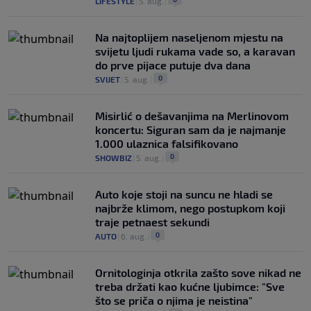
LIFESTYLE
|
5. aug.
|
Na najtoplijem naseljenom mjestu na
svijetu ljudi rukama vade so, a karavan
do prve pijace putuje dva dana
0
SVIJET
|
5. aug.
|
Misirlić o dešavanjima na Merlinovom
koncertu: Siguran sam da je najmanje
1.000 ulaznica falsifikovano
0
SHOWBIZ
|
5. aug.
|
Auto koje stoji na suncu ne hladi se
najbrže klimom, nego postupkom koji
traje petnaest sekundi
0
AUTO
|
6. aug.
|
Ornitologinja otkrila zašto sove nikad ne
treba držati kao kućne ljubimce: "Sve
što se priča o njima je neistina"