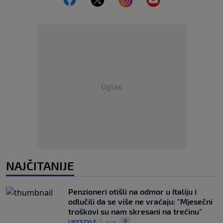
Oglas
NAJČITANIJE
Penzioneri otišli na odmor u Italiju i
odlučili da se više ne vraćaju: "Mjesečni
troškovi su nam skresani na trećinu"
0
LIFESTYLE
|
5. aug.
|