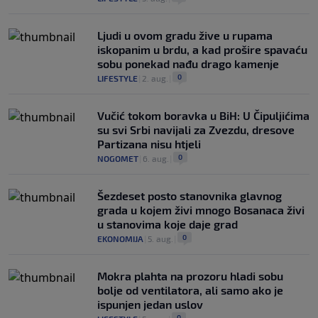
Ljudi u ovom gradu žive u rupama
iskopanim u brdu, a kad prošire spavaću
sobu ponekad nađu drago kamenje
0
LIFESTYLE
|
2. aug.
|
Vučić tokom boravka u BiH: U Čipuljićima
su svi Srbi navijali za Zvezdu, dresove
Partizana nisu htjeli
0
NOGOMET
|
6. aug.
|
Šezdeset posto stanovnika glavnog
grada u kojem živi mnogo Bosanaca živi
u stanovima koje daje grad
0
EKONOMIJA
|
5. aug.
|
Mokra plahta na prozoru hladi sobu
bolje od ventilatora, ali samo ako je
ispunjen jedan uslov
0