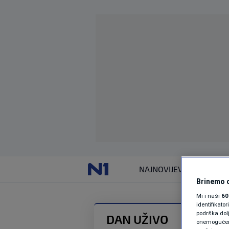
NAJNOVIJE
VIJESTI
Brinemo o
Mi i naši
60
identifikat
podrška dol
DAN UŽIVO
onemogućeno,