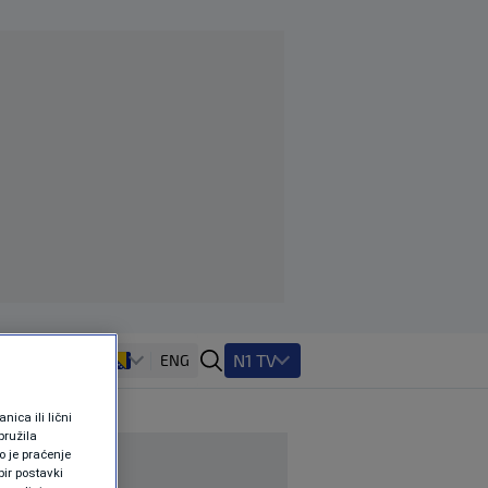
N1 TV
ENG
ica ili lični
pružila
 je praćenje
ir postavki