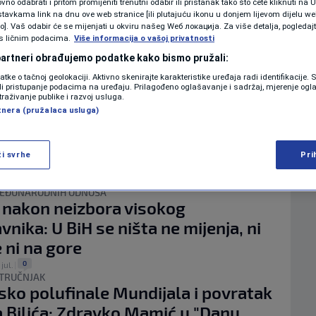
KOLUMNE
no odabrati i pritom promijeniti trenutni odabir ili pristanak tako što ćete kliknuti na U
imagić o izboru novog visokog
tavkama link na dnu ove web stranice [ili plutajuću ikonu u donjem lijevom dijelu we
vo]. Vaš odabir će se mijenjati u okviru našeg Wеб локација. Za više detalja, pogledaj
vnika: Istinska borba za pomoć BiH
s ličnim podacima.
Više informacija o vašoj privatnosti
a za zaštitu američkih ili evropskih
 partneri obrađujemo podatke kako bismo pružali:
PODCAST
a?
datke o tačnoj geolokaciji. Aktivno skenirajte karakteristike uređaja radi identifikacije.
ili pristupanje podacima na uređaju. Prilagođeno oglašavanje i sadržaj, mjerenje ogl
N1 SPECIJAL
0
 jul.
|
traživanje publike i razvoj usluga.
OVINAR
tnera (pružalaca usluga)
ć: Bh. reprezentacija u fudbalu
FENOMENI
astaviti kontinuitet dobrih
NEISTRAŽENO
ži svrhe
Pri
ta
0
 jul.
|
VIRALNO
EĐUNARODNIH ODNOSA
 nakon neizbora visokog
FOTO
vnika: U BiH se ništa ne mijenja, ni
e ni na gore
PROMO
0
 jul.
|
STRUČNJAK
VIDEO
jsko polufinale Mundijala i povratak
 Bilića: Zdravko Mamić u "Danu