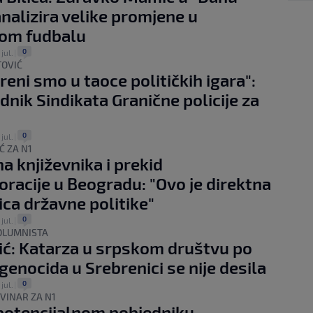
analizira velike promjene u
kom fudbalu
0
 jul.
|
OVIĆ
reni smo u taoce političkih igara":
dnik Sindikata Granične policije za
0
 jul.
|
Ć ZA N1
a književnika i prekid
acije u Beogradu: "Ovo je direktna
ica državne politike"
0
 jul.
|
KOLUMNISTA
ć: Katarza u srpskom društvu po
 genocida u Srebrenici se nije desila
0
 jul.
|
VINAR ZA N1
 potencijalnom pobjedniku