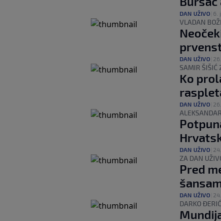
Bursać a
DAN UŽIVO
|
6. 
VLADAN BOŽI
Neočeki
prvenst
DAN UŽIVO
|
26.
SAMIR ŠIŠIĆ
Ko prol
rasplet
DAN UŽIVO
|
26.
ALEKSANDAR 
Potpuna
Hrvatska
DAN UŽIVO
|
24.
ZA DAN UŽIV
Pred me
šansama
DAN UŽIVO
|
24.
DARKO ĐERIĆ
Mundija