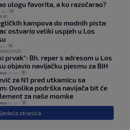
o ulogu favorita, a ko razočarao?
0
 jun.
|
A N1
egličkih kampova do modnih pista:
c ostvario veliki uspjeh u Los
su
0
 jun.
|
KAKO ZVUČI
ki prvak": Bh. reper s adresom u Los
u objavio navijačku pjesmu za BiH
0
JALU
|
17. jun.
|
vić za N1 pred utkamicu sa
: Ovolika podrška navijača bit će
element za naše momke
0
JALU
|
12. jun.
|
ljedeća
stranica