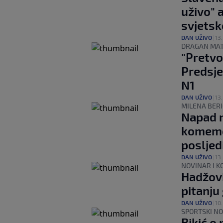
uživo" 
svjets
DAN UŽIVO
|
13.
DRAGAN MAT
"Pretvo
Predsje
N1
DAN UŽIVO
|
13.
MILENA BERI
Napad n
komemor
posljed
DAN UŽIVO
|
13.
NOVINAR I 
Hadžovi
pitanju
DAN UŽIVO
|
10.
SPORTSKI NO
Bikić o