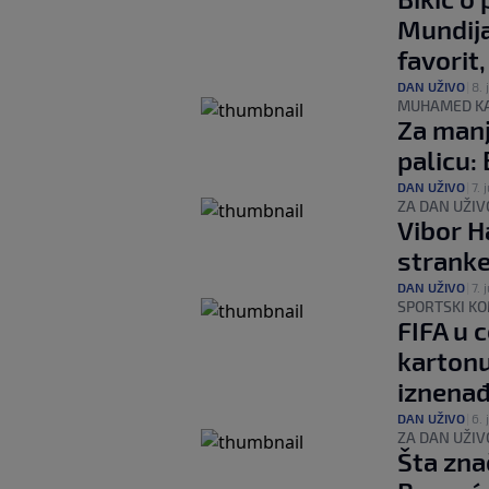
Mundija
favorit,
DAN UŽIVO
|
8. 
MUHAMED K
Za manj
palicu:
DAN UŽIVO
|
7. j
ZA DAN UŽIV
Vibor H
stranke
DAN UŽIVO
|
7. j
SPORTSKI K
FIFA u 
kartonu
iznenađ
DAN UŽIVO
|
6. 
ZA DAN UŽIV
Šta zna