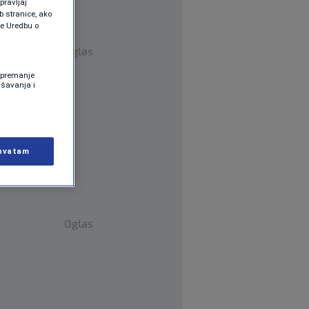
pravljaj
b stranice, ako
te Uredbu o
Oglas
 Spremanje
ašavanja i
hvatam
Oglas