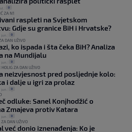
nalizira politički rasplet
0
jul.
|
Ć ZA N1
vani raspleti na Svjetskom
vu: Gdje su granice BiH i Hrvatske?
0
 jun.
|
 ZA DAN UŽIVO
azi, ko ispada i šta čeka BiH? Analiza
a na Mundijalu
0
 jun.
|
HOLIG ZA DAN UŽIVO
 neizvjesnost pred posljednje kolo:
 i dalje u igri za prolaz
0
 jun.
|
O
č odluke: Sanel Konjhodžić o
 Zmajeva protiv Katara
0
 jun.
|
 ZA DAN UŽIVO
l već donio iznenađenja: Ko je