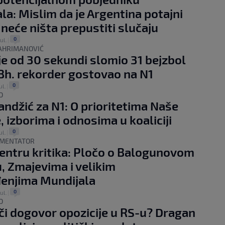
la: Mislim da je Argentina potajni
 neće ništa prepustiti slučaju
0
jul.
|
AHRIMANOVIĆ
e od 30 sekundi slomio 31 bejzbol
 Bh. rekorder gostovao na N1
0
ul.
|
O
andžić za N1: O prioritetima Naše
, izborima i odnosima u koaliciji
0
ul.
|
OMENTATOR
centru kritika: Pločo o Balogunovom
, Zmajevima i velikim
enjima Mundijala
0
jul.
|
O
či dogovor opozicije u RS-u? Dragan