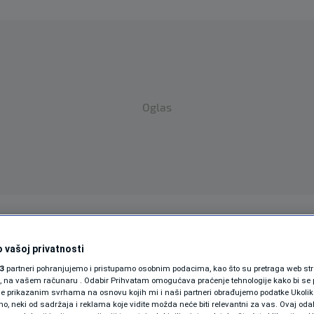
Oglas
SPORT
SVIJET
MAGAZIN
 vašoj privatnosti
ZDRAVLJE
3
partneri pohranjujemo i pristupamo osobnim podacima, kao što su pretraga web stran
ori, na vašem računaru . Odabir Prihvatam omogućava praćenje tehnologije kako bi se 
SHOWBIZ
je prikazanim svrhama na osnovu kojih mi i naši partneri obrađujemo podatke Ukoliko
 neki od sadržaja i reklama koje vidite možda neće biti relevantni za vas. Ovaj odab