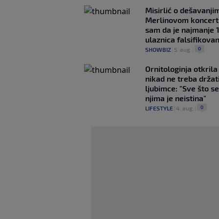
Misirlić o dešavanji
Merlinovom koncert
sam da je najmanje 
ulaznica falsifikova
0
SHOWBIZ
|
5. aug.
|
Ornitologinja otkril
nikad ne treba držat
ljubimce: "Sve što se
njima je neistina"
0
LIFESTYLE
|
4. aug.
|