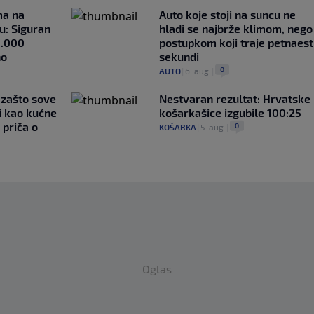
ma na
Auto koje stoji na suncu ne
u: Siguran
hladi se najbrže klimom, nego
1.000
postupkom koji traje petnaest
no
sekundi
0
AUTO
|
6. aug.
|
a zašto sove
Nestvaran rezultat: Hrvatske
i kao kućne
košarkašice izgubile 100:25
 priča o
0
KOŠARKA
|
5. aug.
|
Oglas