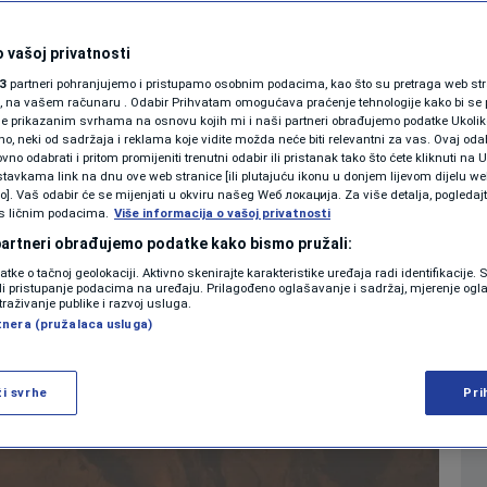
tignut sporazum
SHOWBIZ
 prekid sukoba odmah
KOLUMNE
 vašoj privatnosti
3
partneri pohranjujemo i pristupamo osobnim podacima, kao što su pretraga web stran
u
ori, na vašem računaru . Odabir Prihvatam omogućava praćenje tehnologije kako bi se 
je prikazanim svrhama na osnovu kojih mi i naši partneri obrađujemo podatke Ukoliko
 neki od sadržaja i reklama koje vidite možda neće biti relevantni za vas. Ovaj odab
PODCAST
no odabrati i pritom promijeniti trenutni odabir ili pristanak tako što ćete kliknuti na U
0
3:42
SVIJET
komentara
|
|
tavkama link na dnu ove web stranice [ili plutajuću ikonu u donjem lijevom dijelu we
N1 SPECIJAL
vo]. Vaš odabir će se mijenjati u okviru našeg Wеб локација. Za više detalja, pogledaj
s ličnim podacima.
Više informacija o vašoj privatnosti
FENOMENI
 partneri obrađujemo podatke kako bismo pružali:
Više
datke o tačnoj geolokaciji. Aktivno skenirajte karakteristike uređaja radi identifikacije.
NEISTRAŽENO
ili pristupanje podacima na uređaju. Prilagođeno oglašavanje i sadržaj, mjerenje ogl
traživanje publike i razvoj usluga.
tnera (pružalaca usluga)
VIRALNO
FOTO
ži svrhe
Pri
PROMO
VIDEO