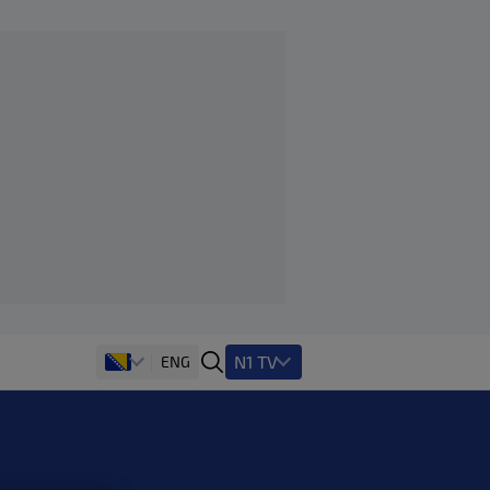
N1 TV
ENG