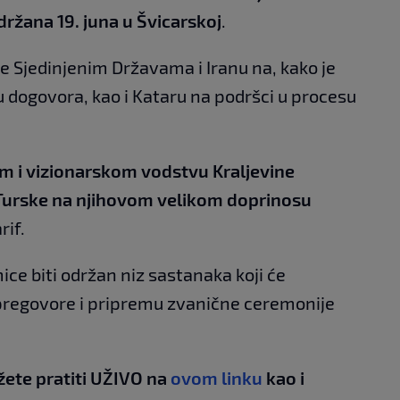
ržana 19. juna u Švicarskoj
.
je Sjedinjenim Državama i Iranu na, kako je
 dogovora, kao i Kataru na podršci u procesu
 i vizionarskom vodstvu Kraljevine
 Turske na njihovom velikom doprinosu
rif.
ce biti održan niz sastanaka koji će
 pregovore i pripremu zvanične ceremonije
žete pratiti UŽIVO na
ovom linku
kao i