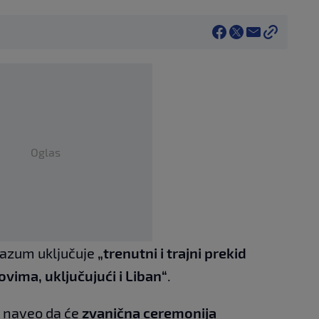
Oglas
razum uključuje
„trenutni i trajni prekid
ovima, uključujući i Liban“
.
X naveo da će
zvanična ceremonija