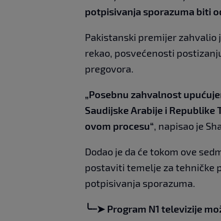
potpisivanja sporazuma biti od
Pakistanski premijer zahvalio 
rekao, posvećenosti postizanju
pregovora.
„Posebnu zahvalnost upućujem
Saudijske Arabije i Republike
ovom procesu“
, napisao je Sha
Dodao je da će tokom ove sedmi
postaviti temelje za tehničke
potpisivanja sporazuma.
╰┈➤ Program N1 televizije mo