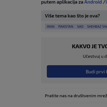
putem aplikacija za
Android
/
Više tema kao što je ova?
IRAN
PAKISTAN
SAD
SHEHBAZ SH
KAKVO JE TV
Učestvuj u di
Budi prvi 
Pratite nas na društvenim mr