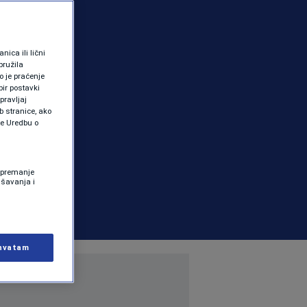
ica ili lični
pružila
 je praćenje
ir postavki
pravljaj
b stranice, ako
te Uredbu o
 Spremanje
ašavanja i
hvatam