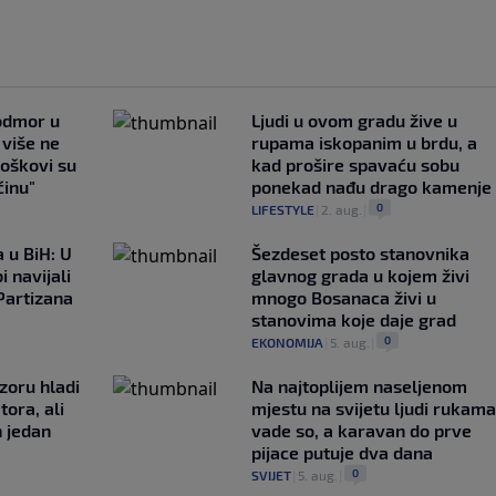
 odmor u
Ljudi u ovom gradu žive u
e više ne
rupama iskopanim u brdu, a
roškovi su
kad prošire spavaću sobu
ćinu"
ponekad nađu drago kamenje
0
LIFESTYLE
|
2. aug.
|
 u BiH: U
Šezdeset posto stanovnika
i navijali
glavnog grada u kojem živi
Partizana
mnogo Bosanaca živi u
stanovima koje daje grad
0
EKONOMIJA
|
5. aug.
|
zoru hladi
Na najtoplijem naseljenom
tora, ali
mjestu na svijetu ljudi rukama
n jedan
vade so, a karavan do prve
pijace putuje dva dana
0
SVIJET
|
5. aug.
|