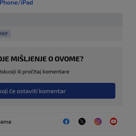
iPhone/iPad
ARIF
OJE MIŠLJENJE O OVOME?
skusiji ili pročitaj komentare
koji će ostaviti komentar
ežama