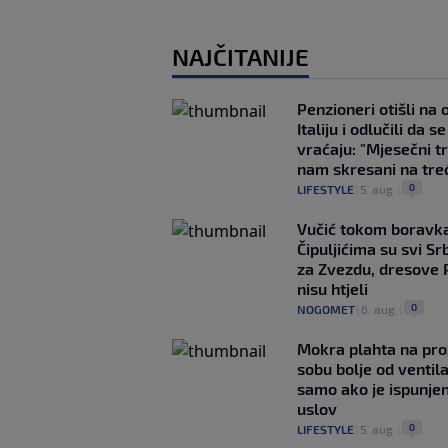
NAJČITANIJE
Penzioneri otišli na
Italiju i odlučili da s
vraćaju: "Mjesečni t
nam skresani na tre
0
LIFESTYLE
|
5. aug.
|
Vučić tokom boravka
Čipuljićima su svi Srb
za Zvezdu, dresove 
nisu htjeli
0
NOGOMET
|
6. aug.
|
Mokra plahta na pro
sobu bolje od ventila
samo ako je ispunje
uslov
0
LIFESTYLE
|
5. aug.
|