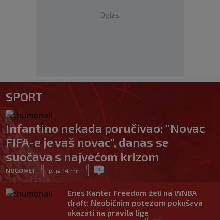
Oglas
SPORT
Infantino nekada poručivao: "Novac
FIFA-e je vaš novac", danas se
suočava s najvećom krizom
|
|
0
NOGOMET
prije 14 min
Enes Kanter Freedom želi na WNBA
draft: Neobičnim potezom pokušava
ukazati na pravila lige