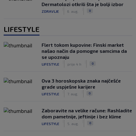
Dermatolozi otkrili šta je bolji izbor
|
|
0
ZDRAVLJE
6. aug.
LIFESTYLE
Flert tokom kupovine: Finski market
našao način da pomogne samcima da
se upoznaju
|
|
0
LIFESTYLE
prije 4 h
Ova 3 horoskopska znaka najčešće
grade uspješne karijere
|
|
0
LIFESTYLE
7. aug.
Zaboravite na velike račune: Rashladite
dom pametnije, jeftinije i bez klime
|
|
0
LIFESTYLE
5. aug.