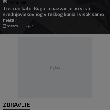
Treći unikatni Bugatti nazvan je po vrsti
srednjovjekovnog viteškog konja i visok samo
metar
|
FORBES
prije 6 h
Oglas
ZDRAVLJE