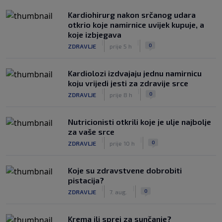
Kardiohirurg nakon srčanog udara
otkrio koje namirnice uvijek kupuje, a
koje izbjegava
|
|
0
ZDRAVLJE
prije 5 h
Kardiolozi izdvajaju jednu namirnicu
koju vrijedi jesti za zdravije srce
|
|
0
ZDRAVLJE
prije 8 h
Nutricionisti otkrili koje je ulje najbolje
za vaše srce
|
|
0
ZDRAVLJE
prije 10 h
Koje su zdravstvene dobrobiti
pistacija?
|
|
0
ZDRAVLJE
7. aug.
Krema ili sprej za sunčanje?