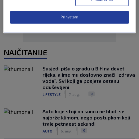
Oglas
Prihvatam
NAJČITANIJE
Susjedi pišu o gradu u BiH na devet
rijeka, a ime mu doslovno znači "zdrava
voda": Svi koji ga posjete ostanu
oduševljeni
|
|
0
LIFESTYLE
7. aug.
Auto koje stoji na suncu ne hladi se
najbrže klimom, nego postupkom koji
traje petnaest sekundi
|
|
0
AUTO
6. aug.