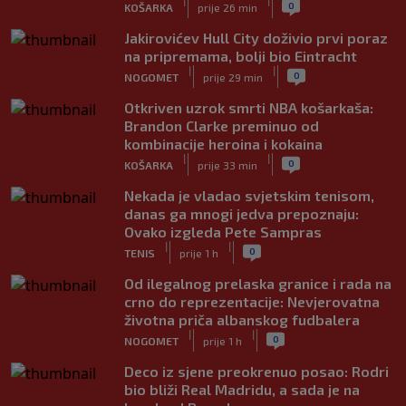
|
|
0
KOŠARKA
prije 26 min
Jakirovićev Hull City doživio prvi poraz
na pripremama, bolji bio Eintracht
|
|
0
NOGOMET
prije 29 min
Otkriven uzrok smrti NBA košarkaša:
Brandon Clarke preminuo od
kombinacije heroina i kokaina
|
|
0
KOŠARKA
prije 33 min
Nekada je vladao svjetskim tenisom,
danas ga mnogi jedva prepoznaju:
Ovako izgleda Pete Sampras
|
|
0
TENIS
prije 1 h
Od ilegalnog prelaska granice i rada na
crno do reprezentacije: Nevjerovatna
životna priča albanskog fudbalera
|
|
0
NOGOMET
prije 1 h
Deco iz sjene preokrenuo posao: Rodri
bio bliži Real Madridu, a sada je na