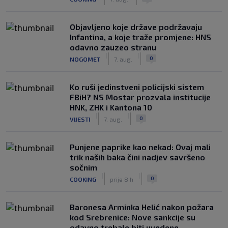
Objavljeno koje države podržavaju
Infantina, a koje traže promjene: HNS
odavno zauzeo stranu
|
|
0
NOGOMET
7. aug.
Ko ruši jedinstveni policijski sistem
FBiH? NS Mostar prozvala institucije
HNK, ZHK i Kantona 10
|
|
0
VIJESTI
7. aug.
Punjene paprike kao nekad: Ovaj mali
trik naših baka čini nadjev savršeno
sočnim
|
|
0
COOKING
prije 8 h
Baronesa Arminka Helić nakon požara
kod Srebrenice: Nove sankcije su
odavno trebale biti uvedene