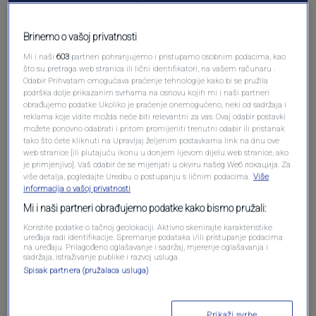
Brinemo o vašoj privatnosti
Mi i naši
603
partneri pohranjujemo i pristupamo osobnim podacima, kao
što su pretraga web stranica ili lični identifikatori, na vašem računaru .
Odabir Prihvatam omogućava praćenje tehnologije kako bi se pružila
podrška dolje prikazanim svrhama na osnovu kojih mi i naši partneri
obrađujemo podatke Ukoliko je praćenje onemogućeno, neki od sadržaja i
reklama koje vidite možda neće biti relevantni za vas. Ovaj odabir postavki
možete ponovno odabrati i pritom promijeniti trenutni odabir ili pristanak
tako što ćete kliknuti na Upravljaj željenim postavkama link na dnu ove
Oglas
web stranice [ili plutajuću ikonu u donjem lijevom dijelu web stranice, ako
je primjenjivo]. Vaš odabir će se mijenjati u okviru našeg Wеб локација. Za
više detalja, pogledajte Uredbu o postupanju s ličnim podacima.
Više
informacija o vašoj privatnosti
Mi i naši partneri obrađujemo podatke kako bismo pružali:
Koristite podatke o tačnoj geolokaciji. Aktivno skenirajte karakteristike
uređaja radi identifikacije. Spremanje podataka i/ili pristupanje podacima
na uređaju. Prilagođeno oglašavanje i sadržaj, mjerenje oglašavanja i
sadržaja, istraživanje publike i razvoj usluga.
Spisak partnera (pružalaca usluga)
Prikaži svrhe