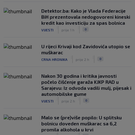
Detektor.ba: Kako je Vlada Federacije
BiH prezentovala nedogovoreni kineski
kredit kao investiciju za spas bolnica
|
|
0
VIJESTI
prije 1 h
U rijeci Krivaji kod Zavidovića utopio se
muškarac
|
|
0
CRNA HRONIKA
prije 2 h
Nakon 30 godina i kritika javnosti
počelo čišćenje garaža KJKP RAD u
Sarajevu: Iz odvoda vadili mulj, pijesak i
automobilske gume
|
|
0
VIJESTI
prije 2 h
Malo se (pre)više popilo: U splitsku
bolnicu doveden muškarac sa 6,2
promila alkohola u krvi
|
|