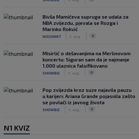
Bivša Mamićeva supruga se udala za
NBA zvijezdu, pjevala se Rozga i
Marinko Rokvić
|
|
0
NOGOMET
5. aug.
Misirlić o dešavanjima na Merlinovom
koncertu: Siguran sam da je najmanje
1.000 ulaznica falsifikovano
|
|
0
SHOWBIZ
5. aug.
Pop zvijezda kroz suze najavila pauzu
u karijeri: Ariana Grande pojasnila zašto
se povlači iz javnog života
|
|
0
SHOWBIZ
4. aug.
N1 KVIZ