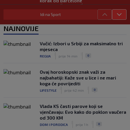
korak od Barcelone
|
|
0
NOGOMET
prije 1 h
Idi na Sport
River Plate napravio veliki posao:
Reprezentativac Argentine stigao iz
NAJNOVIJE
Atlético Madrida
|
|
0
NOGOMET
prije 1 h
Vučić: Izbori u Srbiji za maksimalno tri
Gasol savjetovao Wembanyamu:
mjeseca
Najopasniji je u reketu, ali mora
|
|
0
REGIJA
prije 14 min
dodatno ojačati
|
|
0
KOŠARKA
prije 1 h
Ovaj horoskopski znak važi za
najbahatiji: Kaže sve u lice i ne mari
koga će povrijediti
|
|
0
LIFESTYLE
prije 42 min
Vlada KS časti parove koji se
vjenčavaju: Evo kako do poklon vaučera
od 300 KM
|
|
0
DOM I PORODICA
prije 1 h