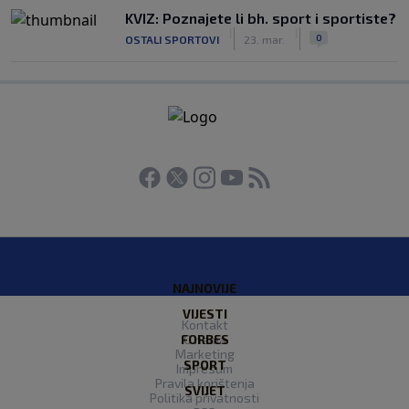
KVIZ: Poznajete li bh. sport i sportiste?
|
|
0
OSTALI SPORTOVI
23. mar.
NAJNOVIJE
VIJESTI
Kontakt
FORBES
O nama
Marketing
SPORT
Impresum
Pravila korištenja
SVIJET
Politika privatnosti