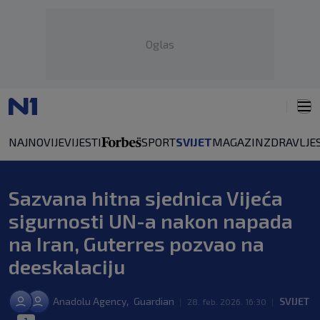
Oglas
NAJNOVIJE
VIJESTI
SPORT
SVIJET
MAGAZIN
ZDRAVLJE
Sazvana hitna sjednica Vijeća
sigurnosti UN-a nakon napada
na Iran, Guterres pozvao na
deeskalaciju
,
Anadolu Agency
Guardian
SVIJET
|
28. feb. 2026. 16:30
|