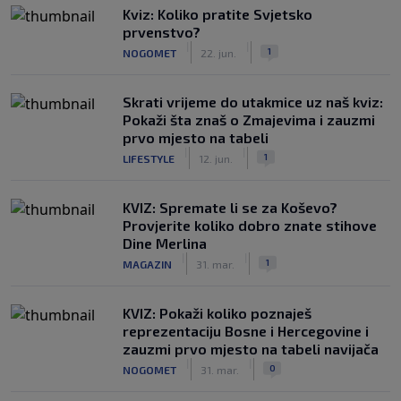
Kviz: Koliko pratite Svjetsko
prvenstvo?
|
|
1
NOGOMET
22. jun.
Skrati vrijeme do utakmice uz naš kviz:
Pokaži šta znaš o Zmajevima i zauzmi
prvo mjesto na tabeli
|
|
1
LIFESTYLE
12. jun.
KVIZ: Spremate li se za Koševo?
Provjerite koliko dobro znate stihove
Dine Merlina
|
|
1
MAGAZIN
31. mar.
KVIZ: Pokaži koliko poznaješ
reprezentaciju Bosne i Hercegovine i
zauzmi prvo mjesto na tabeli navijača
|
|
0
NOGOMET
31. mar.