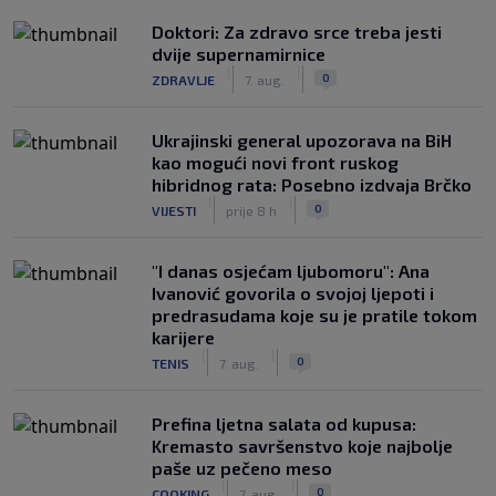
Doktori: Za zdravo srce treba jesti
dvije supernamirnice
|
|
0
ZDRAVLJE
7. aug.
Ukrajinski general upozorava na BiH
kao mogući novi front ruskog
hibridnog rata: Posebno izdvaja Brčko
|
|
0
VIJESTI
prije 8 h
"I danas osjećam ljubomoru": Ana
Ivanović govorila o svojoj ljepoti i
predrasudama koje su je pratile tokom
karijere
|
|
0
TENIS
7. aug.
Prefina ljetna salata od kupusa:
Kremasto savršenstvo koje najbolje
paše uz pečeno meso
|
|
0
COOKING
7. aug.