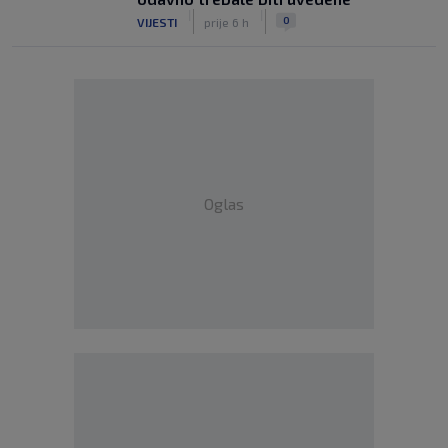
|
|
0
VIJESTI
prije 6 h
Oglas