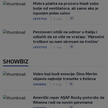
Mokra plahta na prozoru hladi sobu
bolje od ventilatora, ali samo ako je
ispunjen jedan uslov
|
|
0
LIFESTYLE
5. aug.
Penzioneri otišli na odmor u Italiju i
odlučili da se više ne vraćaju: "Mjesečni
troškovi su nam skresani na trećinu"
|
|
0
LIFESTYLE
5. aug.
SHOWBIZ
Video koji budi emocije: Dino Merlin
objavio najbolje trenutke s Koševa
|
|
0
SHOWBIZ
6. aug.
Američki reper A$AP Rocky potvrdio da
Rihanna radi na novim pjesmama
|
|
0
SHOWBIZ
6. aug.