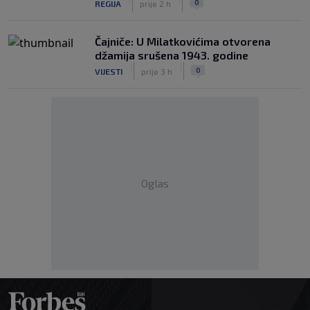
0
REGIJA
prije 2 h
Čajniče: U Milatkovićima otvorena
džamija srušena 1943. godine
|
|
0
VIJESTI
prije 3 h
Oglas