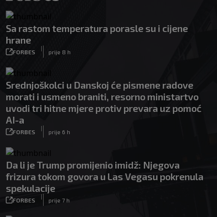
Sa rastom temperatura porasle su i cijene
hrane
|
FORBES
prije 8 h
Srednjoškolci u Danskoj će pismene radove
morati i usmeno braniti, resorno ministartvo
uvodi tri hitne mjere protiv prevara uz pomoć
AI-a
|
FORBES
prije 6 h
Da li je Trump promijenio imidž: Njegova
frizura tokom govora u Las Vegasu pokrenula
spekulacije
|
FORBES
prije 7 h