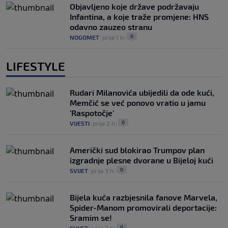
Objavljeno koje države podržavaju
Infantina, a koje traže promjene: HNS
odavno zauzeo stranu
0
NOGOMET
|
prije 1 h
|
LIFESTYLE
Rudari Milanovića ubijedili da ode kući,
Memčić se već ponovo vratio u jamu
'Raspotočje'
0
VIJESTI
|
prije 2 h
|
Američki sud blokirao Trumpov plan
izgradnje plesne dvorane u Bijeloj kući
0
SVIJET
|
prije 3 h
|
Bijela kuća razbjesnila fanove Marvela,
Spider-Manom promovirali deportacije:
Sramim se!
0