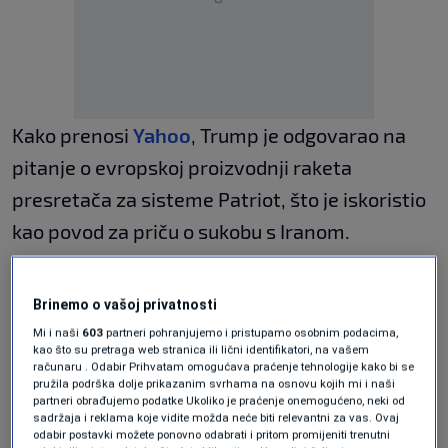
Kako prenosi
Yahoo
, Trump je odgovarao na
pitanje o evropskoj proizvodnji raketa
presretača za sisteme Patriot, što je iskoristio
kao povod za priču o sukobu s Iranom.
Međutim, tokom izlaganja je napravio grubu
grešku, pa je umjesto Irana više puta
Brinemo o vašoj privatnosti
spomenuo Japan.
Mi i naši
603
partneri pohranjujemo i pristupamo osobnim podacima,
kao što su pretraga web stranica ili lični identifikatori, na vašem
računaru . Odabir Prihvatam omogućava praćenje tehnologije kako bi se
Ovo pitanje uslijedilo je nakon što je Zelenski –
pružila podrška dolje prikazanim svrhama na osnovu kojih mi i naši
partneri obrađujemo podatke Ukoliko je praćenje onemogućeno, neki od
kojeg je Trump tokom obraćanja u nekoliko
sadržaja i reklama koje vidite možda neće biti relevantni za vas. Ovaj
navrata greškom oslovio imenom "Putin" –
odabir postavki možete ponovno odabrati i pritom promijeniti trenutni