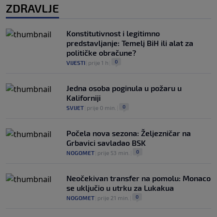
ZDRAVLJE
Konstitutivnost i legitimno
predstavljanje: Temelj BiH ili alat za
političke obračune?
0
VIJESTI
|
prije 1 h
|
Jedna osoba poginula u požaru u
Kaliforniji
0
SVIJET
|
prije 0 min.
|
Počela nova sezona: Željezničar na
Grbavici savladao BSK
0
NOGOMET
|
prije 53 min.
|
Neočekivan transfer na pomolu: Monaco
se uključio u utrku za Lukakua
0
NOGOMET
|
prije 21 min.
|