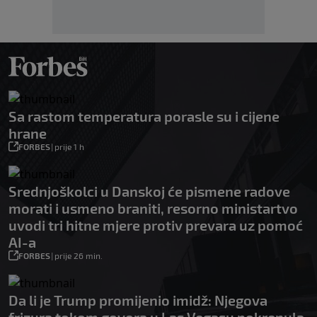
Sa rastom temperatura porasle su i cijene
hrane
FORBES
|
prije 1 h
Srednjoškolci u Danskoj će pismene radove
morati i usmeno braniti, resorno ministartvo
uvodi tri hitne mjere protiv prevara uz pomoć
AI-a
FORBES
|
prije 26 min.
Da li je Trump promijenio imidž: Njegova