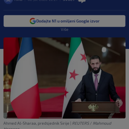
Dodajte N1 u omiljeni Google izvor
Više
Ahmed Al-Sharaa, predsjednik Sirije
|
REUTERS
/
Mahmoud
Hassano