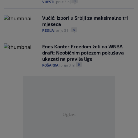
0
VIJESTI
|
prije 3 h
|
Vučić: Izbori u Srbiji za maksimalno tri
mjeseca
0
REGIJA
|
prije 3 h
|
Enes Kanter Freedom želi na WNBA
draft: Neobičnim potezom pokušava
ukazati na pravila lige
0
KOŠARKA
|
prije 3 h
|
Oglas