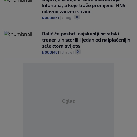
Infantina, a koje traže promjene: HNS
odavno zauzeo stranu
0
NOGOMET
|
7. aug.
|
Dalić će postati najskuplji hrvatski
trener u historiji i jedan od najplaćenijih
selektora svijeta
0
NOGOMET
|
8. aug.
|
Oglas