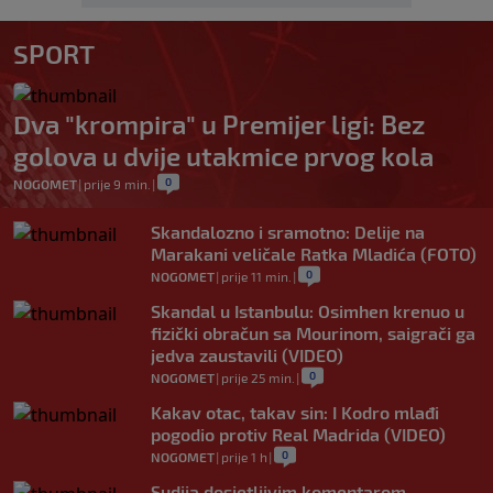
SPORT
Dva "krompira" u Premijer ligi: Bez
golova u dvije utakmice prvog kola
0
NOGOMET
|
prije 9 min.
|
Skandalozno i sramotno: Delije na
Marakani veličale Ratka Mladića (FOTO)
0
NOGOMET
|
prije 11 min.
|
Skandal u Istanbulu: Osimhen krenuo u
fizički obračun sa Mourinom, saigrači ga
jedva zaustavili (VIDEO)
0
NOGOMET
|
prije 25 min.
|
Kakav otac, takav sin: I Kodro mlađi
pogodio protiv Real Madrida (VIDEO)
0
NOGOMET
|
prije 1 h
|
Sudija dosjetljivim komentarom