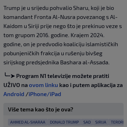
Trump je u srijedu pohvalio Sharu, koji je bio
komandant Fronta Al-Nusra povezanog s Al-
Kaidom u Siriji prije nego što je prekinuo veze s
tom grupom 2016. godine. Krajem 2024.
godine, on je predvodio koaliciju islamističkih
pobunjeničkih frakcija u rušenju bivšeg
sirijskog predsjednika Bashara al-Assada.
╰┈➤ Program N1 televizije možete pratiti
UŽIVO na
ovom linku
kao i putem aplikacija za
Android
/
iPhone/iPad
Više tema kao što je ova?
AHMED AL-SHARAA
DONALD TRUMP
SAD
SIRIJA
TERORI