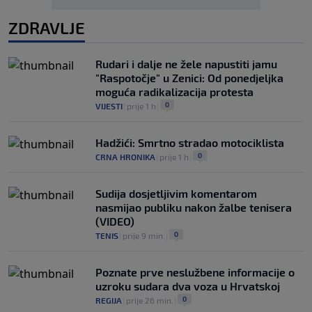
ZDRAVLJE
Rudari i dalje ne žele napustiti jamu
"Raspotočje" u Zenici: Od ponedjeljka
moguća radikalizacija protesta
0
VIJESTI
|
prije 1 h
|
Hadžići: Smrtno stradao motociklista
0
CRNA HRONIKA
|
prije 1 h
|
Sudija dosjetljivim komentarom
nasmijao publiku nakon žalbe tenisera
(VIDEO)
0
TENIS
|
prije 9 min.
|
Poznate prve neslužbene informacije o
uzroku sudara dva voza u Hrvatskoj
0
REGIJA
|
prije 26 min.
|