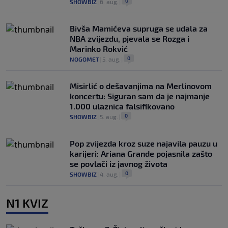
0
SHOWBIZ
|
6. aug.
|
Bivša Mamićeva supruga se udala za
NBA zvijezdu, pjevala se Rozga i
Marinko Rokvić
0
NOGOMET
|
5. aug.
|
Misirlić o dešavanjima na Merlinovom
koncertu: Siguran sam da je najmanje
1.000 ulaznica falsifikovano
0
SHOWBIZ
|
5. aug.
|
Pop zvijezda kroz suze najavila pauzu u
karijeri: Ariana Grande pojasnila zašto
se povlači iz javnog života
0
SHOWBIZ
|
4. aug.
|
N1 KVIZ