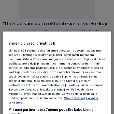
"Obećao sam da ću ukloniti sve prepreke koje
vas sprečavaju u obnovi vaše zemlje i vrlo
brzo ćete to napokon moći učiniti"
, napisao je
Brinemo o vašoj privatnosti
Trump u pismu al-Shari u koje je Reuters imao
Mi i naši
603
partneri pohranjujemo i pristupamo osobnim podacima,
uvid.
kao što su pretraga web stranica ili lični identifikatori, na vašem
računaru . Odabir Prihvatam omogućava praćenje tehnologije kako bi se
pružila podrška dolje prikazanim svrhama na osnovu kojih mi i naši
"Imamo američke kompanije koje su spremne
partneri obrađujemo podatke Ukoliko je praćenje onemogućeno, neki od
sadržaja i reklama koje vidite možda neće biti relevantni za vas. Ovaj
investirati u Siriju i pomoći da vaša zemlja
odabir postavki možete ponovno odabrati i pritom promijeniti trenutni
odabir ili pristanak tako što ćete kliknuti na Upravljaj željenim
postane veća i uspješnija nego ikada prije"
,
postavkama link na dnu ove web stranice [ili plutajuću ikonu u donjem
lijevom dijelu web stranice, ako je primjenjivo]. Vaš odabir će se
dodao je u pismu za koje je visoki zvaničnik
mijenjati u okviru našeg Wеб локација. Za više detalja, pogledajte
Uredbu o postupanju s ličnim podacima.
Više informacija o vašoj
američke administracije rekao da je uručeno
privatnosti
al-Shari nakon sastanka s Trumpom u Ankari.
Mi i naši partneri obrađujemo podatke kako bismo