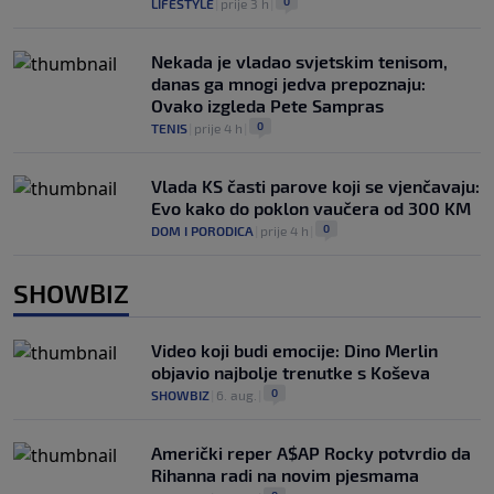
0
LIFESTYLE
|
prije 3 h
|
Nekada je vladao svjetskim tenisom,
danas ga mnogi jedva prepoznaju:
Ovako izgleda Pete Sampras
0
TENIS
|
prije 4 h
|
Vlada KS časti parove koji se vjenčavaju:
Evo kako do poklon vaučera od 300 KM
0
DOM I PORODICA
|
prije 4 h
|
SHOWBIZ
Video koji budi emocije: Dino Merlin
objavio najbolje trenutke s Koševa
0
SHOWBIZ
|
6. aug.
|
Američki reper A$AP Rocky potvrdio da
Rihanna radi na novim pjesmama