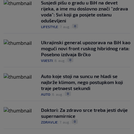
Susjedi pišu o gradu u BiH na devet
rijeka, a ime mu doslovno znači "zdrava
voda": Svi koji ga posjete ostanu
oduševljeni
0
LIFESTYLE
|
7. aug.
|
Ukrajinski general upozorava na BiH kao
mogući novi front ruskog hibridnog rata:
Posebno izdvaja Brčko
0
VIJESTI
|
8. aug.
|
Auto koje stoji na suncu ne hladi se
najbrže klimom, nego postupkom koji
traje petnaest sekundi
0
AUTO
|
6. aug.
|
Doktori: Za zdravo srce treba jesti dvije
supernamirnice
0
ZDRAVLJE
|
7. aug.
|