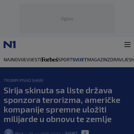
Oglas
NAJNOVIJE
VIJESTI
SPORT
SVIJET
MAGAZIN
ZDRAVLJE
S
TRUMPI PISAO SHARI
Sirija skinuta sa liste država
sponzora terorizma, američke
kompanije spremne uložiti
milijarde u obnovu te zemlje
0
Hina
SVIJET
|
08. jul. 2026. 22:27
|
|