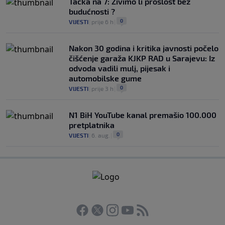
Tačka na 7: Živimo li prošlost bez
budućnosti ?
0
VIJESTI
|
prije 6 h
|
Nakon 30 godina i kritika javnosti počelo
čišćenje garaža KJKP RAD u Sarajevu: Iz
odvoda vadili mulj, pijesak i
automobilske gume
0
VIJESTI
|
prije 3 h
|
N1 BiH YouTube kanal premašio 100.000
pretplatnika
0
VIJESTI
|
6. aug.
|