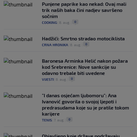
Punjene paprike kao nekad: Ovaj mali
trik naših baka čini nadjev savršeno
sočnim
0
COOKING
|
8. aug.
|
Hadžići: Smrtno stradao motociklista
0
CRNA HRONIKA
|
8. aug.
|
Baronesa Arminka Helić nakon požara
kod Srebrenice: Nove sankcije su
odavno trebale biti uvedene
0
VIJESTI
|
8. aug.
|
"I danas osjećam ljubomoru": Ana
Ivanović govorila o svojoj ljepoti i
predrasudama koje su je pratile tokom
karijere
0
TENIS
|
7. aug.
|
Objavljeno koje države podržavaju