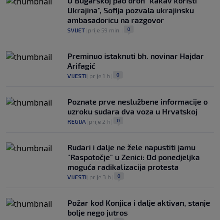
U Bugarskoj pao dron "kakav koristi
Ukrajina", Sofija pozvala ukrajinsku
ambasadoricu na razgovor
0
SVIJET
|
prije 59 min.
|
Preminuo istaknuti bh. novinar Hajdar
Arifagić
0
VIJESTI
|
prije 1 h
|
Poznate prve neslužbene informacije o
uzroku sudara dva voza u Hrvatskoj
0
REGIJA
|
prije 2 h
|
Rudari i dalje ne žele napustiti jamu
"Raspotočje" u Zenici: Od ponedjeljka
moguća radikalizacija protesta
0
VIJESTI
|
prije 3 h
|
Požar kod Konjica i dalje aktivan, stanje
bolje nego jutros