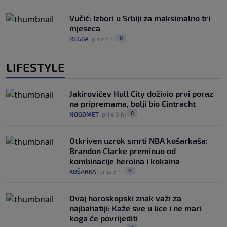
Vučić: Izbori u Srbiji za maksimalno tri
mjeseca
0
REGIJA
|
prije 1 h
|
LIFESTYLE
Jakirovićev Hull City doživio prvi poraz
na pripremama, bolji bio Eintracht
0
NOGOMET
|
prije 3 h
|
Otkriven uzrok smrti NBA košarkaša:
Brandon Clarke preminuo od
kombinacije heroina i kokaina
0
KOŠARKA
|
prije 3 h
|
Ovaj horoskopski znak važi za
najbahatiji: Kaže sve u lice i ne mari
koga će povrijediti