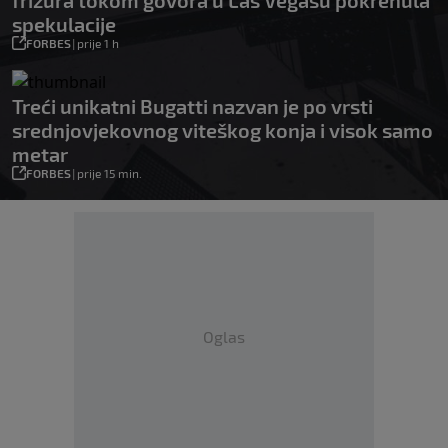
frizura tokom govora u Las Vegasu pokrenula
spekulacije
FORBES
|
prije 1 h
Treći unikatni Bugatti nazvan je po vrsti
srednjovjekovnog viteškog konja i visok samo
metar
FORBES
|
prije 15 min.
Oglas